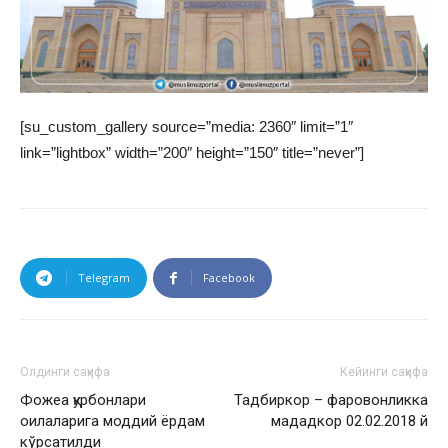
[su_custom_gallery source=”media: 2360″ limit=”1″
link=”lightbox” width=”200″ height=”150″ title=”never”]
Telegram
Facebook
Олдинги саҳифа
Кейинги саҳифа
Фожеа қурбонлари
Тадбиркор – фаровонликка
оилаларига моддий ёрдам
мададкор 02.02.2018 й
кўрсатилди