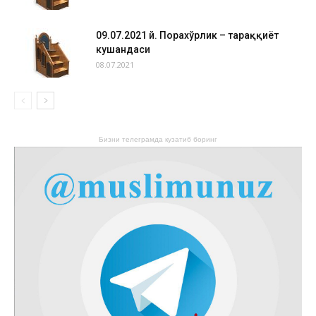
09.07.2021 й. Порахўрлик – тараққиёт
кушандаси
08.07.2021
Бизни телеграмда кузатиб боринг