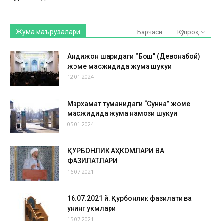
Жума маърузалари
Барчаси
Кўпроқ
Андижон шаҳридаги “Бош” (Девонабой)
жоме масжидида жума шукуҳи
12.01.2024
Мархамат туманидаги “Сунна” жоме
масжидида жума намози шукуҳи
05.01.2024
ҚУРБОНЛИК АҲКОМЛАРИ ВА
ФАЗИЛАТЛАРИ
16.07.2021
16.07.2021 й. Қурбонлик фазилати ва
унинг ҳукмлари
15.07.2021