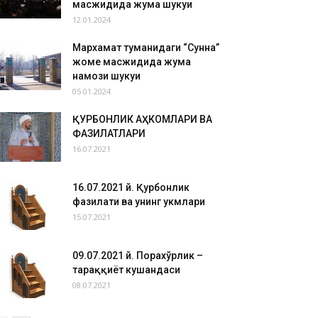
масжидида жума шукуҳи
12.01.2024
Мархамат туманидаги “Сунна”
жоме масжидида жума
намози шукуҳи
05.01.2024
ҚУРБОНЛИК АҲКОМЛАРИ ВА
ФАЗИЛАТЛАРИ
16.07.2021
16.07.2021 й. Қурбонлик
фазилати ва унинг ҳукмлари
15.07.2021
09.07.2021 й. Порахўрлик –
тараққиёт кушандаси
08.07.2021