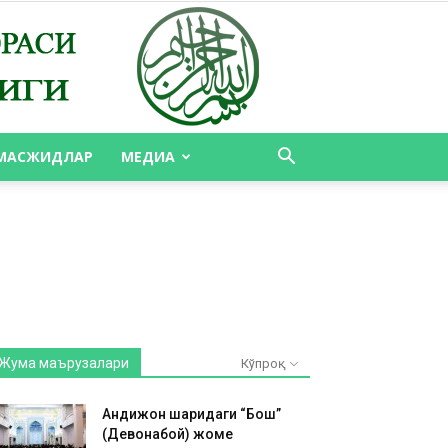
МАСЖИДЛАР
МЕДИА
Жума маърузалари
Кўпроқ
Андижон шаҳридаги “Бош”
(Девонабой) жоме