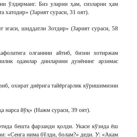
ни ўлдирманг. Биз уларни ҳам, сизларни ҳам
 хатодир» (Зарият сураси, 31 оят).
т эгаси, шиддатли Зотдир» (Зарият сураси, 58
афолатига олганини айтиб, бизни хотиржам
илик одамлар динларини дунёнинг арзимас
риб, охират диёрига тайёргарлик кўришимизни
а нарса йўқ» (Нажм сураси, 39 оят).
ртида бешта фарзанди қолди. Укаси кўзида ёш
зи: «Сенга нима бўлди, болам?» деди. У: «Акам