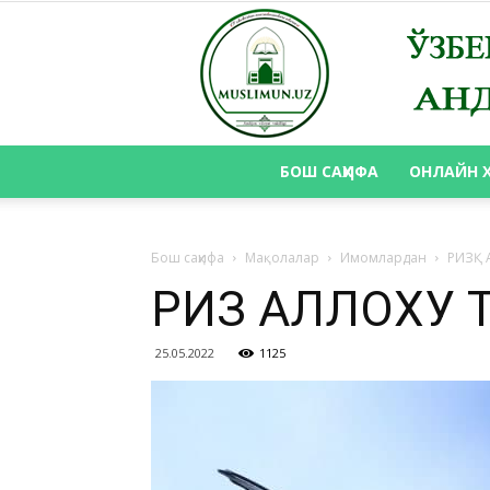
БОШ САҲИФА
ОНЛАЙН 
Бош саҳифа
Мақолалар
Имомлардан
РИЗҚ
РИЗҚ АЛЛОХУ
25.05.2022
1125