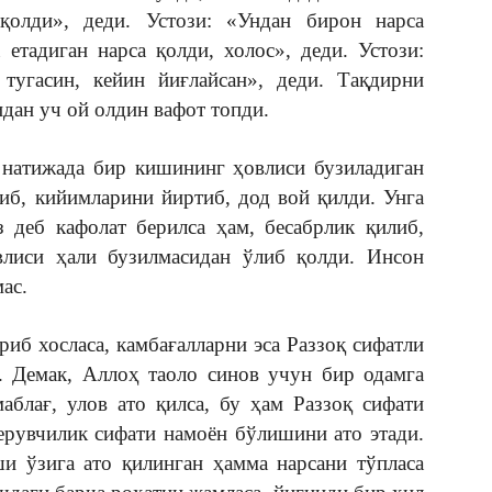
қолди», деди. Устози: «Ундан бирон нарса
 етадиган нарса қолди, холос», деди. Устози:
угасин, кейин йиғлайсан», деди. Тақдирни
дан уч ой олдин вафот топди.
 натижада бир кишининг ҳовлиси бузиладиган
иб, кийимларини йиртиб, дод вой қилди. Унга
 деб кафолат берилса ҳам, бесабрлик қилиб,
влиси ҳали бузилмасидан ўлиб қолди. Инсон
ас.
риб хосласа, камбағалларни эса Раззоқ сифатли
. Демак, Аллоҳ таоло синов учун бир одамга
маблағ, улов ато қилса, бу ҳам Раззоқ сифати
берувчилик сифати намоён бўлишини ато этади.
и ўзига ато қилинган ҳамма нарсани тўпласа