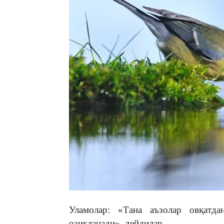
Уламолар: «Тана аъзолар овқатда
озиқланади», дейдилар.