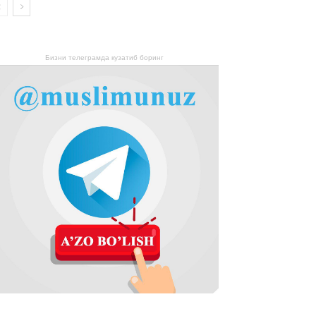
Бизни телеграмда кузатиб боринг