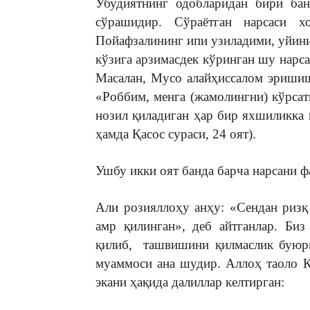
Убудиятнинг одобларидан бири бан
сўрашидир. Сўраётган нарсаси х
Пойафзалининг ипи узиладими, уйини
кўзига арзимасдек кўринган шу нарс
Масалан, Мусо алайҳиссалом эришиш
«Роббим, менга (жамолингни) кўрсат
нозил қиладиган ҳар бир яхшиликка 
ҳамда Қасос сураси, 24 оят).
Ушбу икки оят банда барча нарсани ф
Али розияллоҳу анҳу: «Сендан ризқ
амр қилинган», деб айтганлар. Би
қилиб, ташвишини қилмаслик буюри
муаммоси ана шудир. Аллоҳ таоло 
экани ҳақида далиллар келтирган: