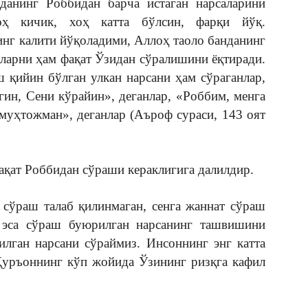
данинг Роббидан барча истаган нарсаларини
оҳ кичик, хоҳ катта бўлсин, фарқи йўқ.
нг калити йўқоладими, Аллоҳ таоло банданинг
аларни ҳам фақат Ўзидан сўралишини ёқтиради.
 қийин бўлган улкан нарсани ҳам сўраганлар,
гин, Сени кўрайин», деганлар, «Роббим, менга
муҳтожман», деганлар (Аъроф сураси, 143 оят
ақат Роббидан сўраши кераклигига далилдир.
 сўраш талаб қилинмаган, сенга жаннат сўраш
з эса сўраш буюрилган нарсанинг ташвишини
лган нарсани сўраймиз. Инсоннинг энг катта
Қуръоннинг кўп жойида Ўзининг ризқга кафил