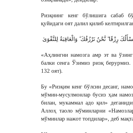
Ризқнинг кенг бўлишига сабаб бў
қуйидаги оят далил қилиб келтирилга
سْأَلُكَ رِزْقًا ۖ نَّحْنُ نَرْزُقُكَ ۗ وَالْعَاقِبَةُ لِلتَّقْوَىٰ
«Аҳлингни намозга амр эт ва ўзинг
балки сенга Ўзимиз ризқ берурмиз. 
132 оят).
Бу «Ризқим кенг бўлсин десанг, намо
мўмин-мусулмонлар бусиз ҳам намо
билан, мукаммал адо қил» деганид
Аллоҳ таоло мўминларни «Намозлар
мўминлар нажот топдилар», деб мақта