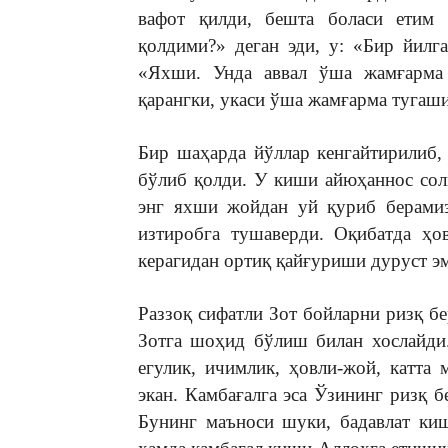
вафот қилди, бешта боласи етим 
қолдими?» деган эди, у: «Бир йилга
«Яхши. Унда аввал ўша жамғарма т
қарангки, укаси ўша жамғарма тугаши
Бир шаҳарда йўллар кенгайтирилиб,
бўлиб қолди. У киши айюҳаннос сол
энг яхши жойдан уй қуриб берамиз
изтиробга тушаверди. Оқибатда ҳо
керагидан ортиқ қайғуриши дуруст эм
Раззоқ сифатли Зот бойларни ризқ бе
Зотга шоҳид бўлиш билан хослайди
егулик, ичимлик, ҳовли-жой, катта 
экан. Камбағалга эса Ўзининг ризқ 
Бунинг маъноси шуки, бадавлат киш