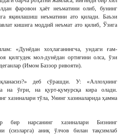
даги барча роҳатни жамласа, йиғинди бир хил
алдан фаровон ҳаёт неъматини олиб, бунинг
ига яқинлашиш неъматини ато қилади. Баъзи
давлат кишига моддий неъмат ато қилиб, Ўзига
ллам: «Дунёдан хоҳлаганингча, ундаги ғам-
я қилгудек мол-дунёдан ортиғини олса, ўзи
деганлар (Имом Баззор ривояти).
қланасиз?» деб сўрашди. У: «Аллоҳнинг
га на ўғри, на қурт-қумурсқа кира олади.
нг хазиналари тўла, Унинг хазиналарида ҳамма
р бир нарсанинг хазиналари Бизнинг
ни (сизларга) аниқ ўлчов билан тақсимлаб