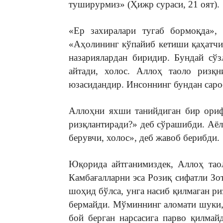
туширурмиз» (Ҳижр сураси, 21 оят).
«Ер захиралари тугаб бормоқда», 
«Аҳолининг кўпайиб кетиши қаҳатчил
назариялардан биридир. Бундай сў
айтади, холос. Аллоҳ таоло ризқ
юзасидандир. Инсоннинг бундан саро
Аллоҳни яхши танийдиган бир ориф
ризқлантиради?» деб сўрашибди. Аёл
берувчи, холос», деб жавоб берибди.
Юқорида айтганимиздек, Аллоҳ тао
Камбағалларни эса Розиқ сифатли Зо
шоҳид бўлса, унга насиб қилмаган ри
бермайди. Мўминнинг аломати шуки, 
бой берган нарсасига парво қилмай