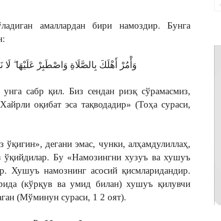
ладиган амаллардан бири намоздир. Бунга
н:
وَأْمُرْ أَهْلَكَ بِالصَّلَاةِ وَاصْطَبِرْ عَلَيْهَا ۖ لَا نَ
 унга сабр қил. Биз сендан ризқ сўрамасмиз,
Хайрли оқибат эса тақводадир» (Тоҳа сураси,
з ўқигин», дегани эмас, чунки, алҳамдулиллаҳ,
з ўқийдилар. Бу «Намозингни хузуъ ва хушуъ
ир. Хушуъ намознинг асосий қисмларидандир.
ида (кўрқув ва умид билан) хушуъ қилувчи
ган (Мўминун сураси, 1 2 оят).