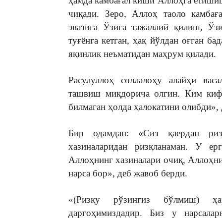
ҳамда камбағал киши Аллоҳга етишиш
чиқади. Зеро, Аллоҳ таоло камбағ
эвазига Ўзига тажаллий қилиш, Ўз
туғёнга кетган, ҳақ йўлдан оғган ба
яқинлик неъматидан маҳрум қилади.
Расулуллоҳ соллалоҳу алайҳи васа
ташвиш миқдорича олгин. Ким кифо
билмаган ҳолда ҳалокатини олибди», 
Бир одамдан: «Сиз қаердан риз
хазиналаридан ризқланаман. У ер
Аллоҳнинг хазиналари очиқ, Аллоҳни
нарса бор», деб жавоб берди.
«(Ризқу рўзингиз бўлмиш) ҳа
даргоҳимиздадир. Биз у нарсалар