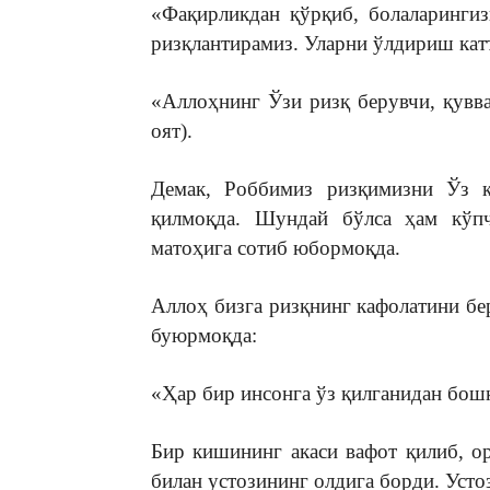
«Фақирликдан қўрқиб, болаларингиз
ризқлантирамиз. Уларни ўлдириш катта
«Аллоҳнинг Ўзи ризқ берувчи, қувва
оят).
Демак, Роббимиз ризқимизни Ўз к
қилмоқда. Шундай бўлса ҳам кўпч
матоҳига сотиб юбормоқда.
Аллоҳ бизга ризқнинг кафолатини бе
буюрмоқда:
«Ҳар бир инсонга ўз қилганидан бошқ
Бир кишининг акаси вафот қилиб, о
билан устозининг олдига борди. Усто