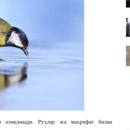
ВАКИЛЛИГИ
н озиқланади. Руҳлар эса маърифат билан