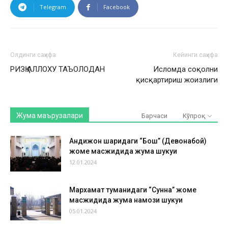
Telegram
Facebook
Олдинги саҳифа
Кейинги саҳифа
РИЗҚ АЛЛОХУ ТАЪОЛОДАН
Исломда соқолни
қисқартириш жоизлиги
Жума маърузалари
Барчаси
Кўпроқ
Андижон шаҳридаги “Бош” (Девонабой)
жоме масжидида жума шукуҳи
12.01.2024
Мархамат туманидаги “Сунна” жоме
масжидида жума намози шукуҳи
05.01.2024