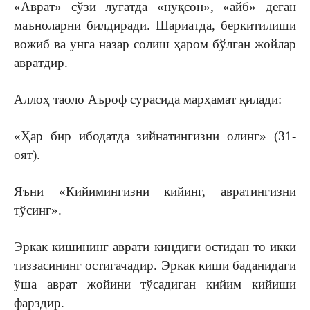
«Аврат» сўзи луғатда «нуқсон», «айб» деган
маъноларни билдиради. Шариатда, беркитилиши
вожиб ва унга назар солиш ҳаром бўлган жойлар
авратдир.
Аллоҳ таоло Аъроф сурасида марҳамат қилади:
«Ҳар бир ибодатда зийнатингизни олинг» (31-
оят).
Яъни «Кийимингизни кийинг, авратингизни
тўсинг».
Эркак кишининг аврати киндиги остидан то икки
тиззасининг остигачадир. Эркак киши баданидаги
ўша аврат жойини тўсадиган кийим кийиши
фарздир.