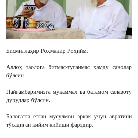
Бисмиллаҳир Роҳманир Роҳийм.
Аллоҳ таолога битмас-туганмас ҳамду санолар
бўлсин.
Пайғамбаримизга мукаммал ва батамом салавоту
дурудлар бўлсин.
Балоғатга етган мусулмон эркак учун авратини
тўсадиган кийим кийиши фарздир.