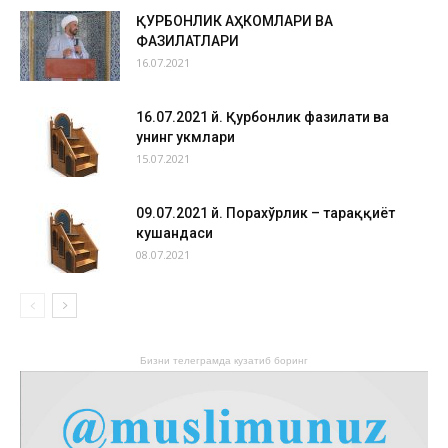
ҚУРБОНЛИК АҲКОМЛАРИ ВА
ФАЗИЛАТЛАРИ
16.07.2021
16.07.2021 й. Қурбонлик фазилати ва
унинг ҳукмлари
15.07.2021
09.07.2021 й. Порахўрлик – тараққиёт
кушандаси
08.07.2021
Бизни телеграмда кузатиб боринг