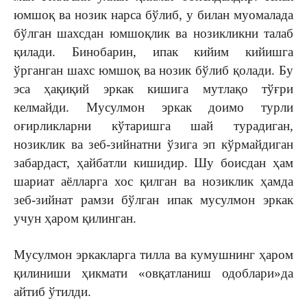
юмшоқ ва нозик нарса бўлиб, у билан муомалада
бўлган шахсдан юмшоқлик ва нозикликни талаб
қилади. Бинобарин, ипак кийим кийишга
ўрганган шахс юмшоқ ва нозик бўлиб қолади. Бу
эса ҳақиқий эркак кишига мутлақо тўғри
келмайди. Мусулмон эркак доимо турли
оғирликларни кўтаришга шай турадиган,
нозиклик ва зеб-зийнатни ўзига эп кўрмайдиган
забардаст, ҳайбатли кишидир. Шу боисдан ҳам
шариат аёлларга хос қилган ва нозиклик ҳамда
зеб-зийнат рамзи бўлган ипак мусулмон эркак
учун ҳаром қилинган.
Мусулмон эркакларга тилла ва кумушнинг ҳаром
қилиниши ҳикмати «овқатланиш одоблари»да
айтиб ўтилди.