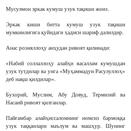
Мусулмон эркак кумуш узук тақиши жоиз.
Эркак киши битта кумуш узук тақиши
мумкинлигига қуйидаги ҳадиси шариф далилдир.
Анас розияллоҳу анҳудан ривоят қилинади:
«Набий соллаллоҳу алайҳи васаллам кумушдан
узук тутдилар ва унга «Муҳаммадун Расулуллоҳ»
деб нақш қилдилар».
Бухорий, Муслим, Абу Довуд, Термизий ва
Насаий ривоят қилганлар.
Пайғамбар алайҳиссаломнинг номсиз бармоққа
узук таққанлари маълум ва машҳур. Шунинг