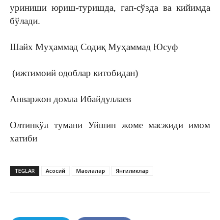
уриниши юриш-туришда, гап-сўзда ва кийимда
бўлади.
Шайх Муҳаммад Содиқ Муҳаммад Юсуф
(ижтимоий одоблар китобидан)
Анваржон домла Ибайдуллаев
Олтинкўл тумани Уйшин жоме масжиди имом
хатиби
TEGLAR
Асосий
Мақолалар
Янгиликлар