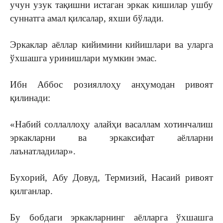
учун узук тақишни истаган эркак кишилар ушбу
суннатга амал қилсалар, яхши бўлади.
Эркаклар аёллар кийимини кийишлари ва уларга
ўхшашга уринишлари мумкин эмас.
Ибн Аббос розияллоҳу анҳумодан ривоят
қилинади:
«Набий соллаллоҳу алайҳи васаллам хотинчалиш
эркакларни ва эркаксифат аёлларни
лаънатладилар».
Бухорий, Абу Довуд, Термизий, Насаий ривоят
қилганлар.
Бу бобдаги эркакларнинг аёлларга ўхшашга