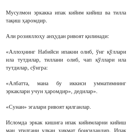
Мусулмон эркакка ипак кийим кийиш ва тилла
тақиш ҳаромдир.
Али розияллоҳу анҳудан ривоят қилинади:
«Аллоҳнинг Набийси ипакни олиб, ўнг қўллари
ила тутдилар, тиллани олиб, чап қўллари ила
тутдилар, сўнгра:
«Албатта, мана бу иккиси умматимнинг
эркаклари учун ҳаромдир», дедилар».
«Сунан» эгалари ривоят қилганлар.
Исломда эркак кишига ипак кийимларни кийиш
ман этилгани улкан ҳикмат боисидандир. Ипак