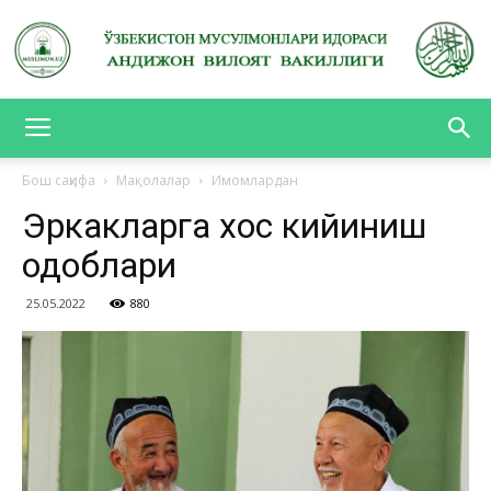
АНДИЖОН
Бош саҳифа
Мақолалар
Имомлардан
Эркакларга хос кийиниш
ВИЛОЯТ
одоблари
25.05.2022
880
ВАКИЛЛИГИ