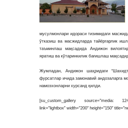
мусулмонлари идораси тизимидаги масжидл
ўтказиш ва масжидларда тайёргарлик ишл
таъминлаш мақсадида Андижон вилоятид
яратиш ва кўтаринкилик бағишлаш мақсадид
Жумладан, Андижон шаҳридаги “Шахидт
фурсатлар ичида замонавий андозаларга мо
намозхонларни хурсанд қилди.
[su_custom_gallery source=”media: 1244,
link=”lightbox” width=”200″ height=”150″ title=”n