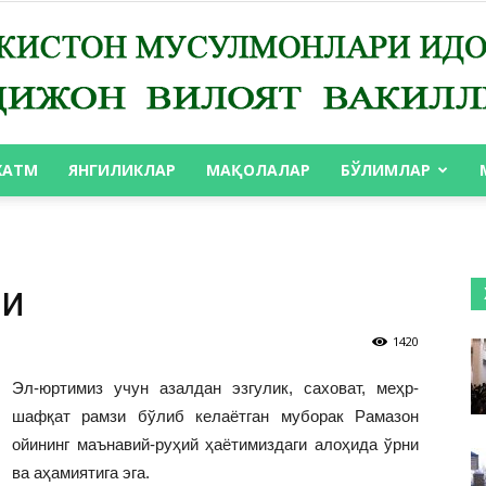
ХАТМ
ЯНГИЛИКЛАР
МАҚОЛАЛАР
БЎЛИМЛАР
АНДИЖОН
ти
1420
ВИЛОЯТ
Эл-юртимиз учун азалдан эзгулик, саховат, меҳр-
шафқат рамзи бўлиб келаётган муборак Рамазон
ойининг маънавий-руҳий ҳаётимиздаги алоҳида ўрни
ва аҳамиятига эга.