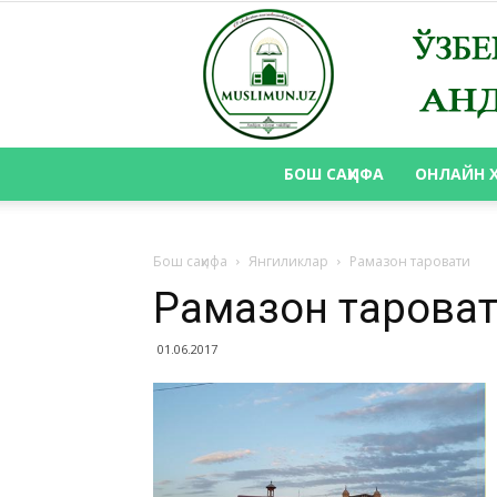
БОШ САҲИФА
ОНЛАЙН 
Бош саҳифа
Янгиликлар
Рамазон таровати
Рамазон тарова
01.06.2017