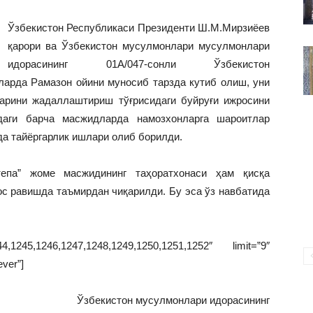
ВАКИЛЛИГИ
Ўзбекистон Республикаси Президенти Ш.М.Мирзиёев
қарори ва Ўзбекистон мусулмонлари мусулмонлари
идорасининг 01А/047-сонли Ўзбекистон
арда Рамазон ойини муносиб тарзда кутиб олиш, уни
арини жадаллаштириш тўғрисидаги буйруғи ижросини
аги барча масжидларда намозхонларга шароитлар
а тайёргарлик ишлари олиб борилди.
епа” жоме масжидининг таҳоратхонаси ҳам қисқа
с равишда таъмирдан чиқарилди. Бу эса ўз навбатида
1245,1246,1247,1248,1249,1250,1251,1252″ limit=”9″
ever”]
Ўзбекистон мусулмонлари идорасининг