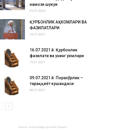
намози шукуҳи
05.01.2024
ҚУРБОНЛИК АҲКОМЛАРИ ВА
ФАЗИЛАТЛАРИ
16.07.2021
16.07.2021 й. Қурбонлик
фазилати ва унинг ҳукмлари
15.07.2021
09.07.2021 й. Порахўрлик –
тараққиёт кушандаси
08.07.2021
Бизни телеграмда кузатиб боринг