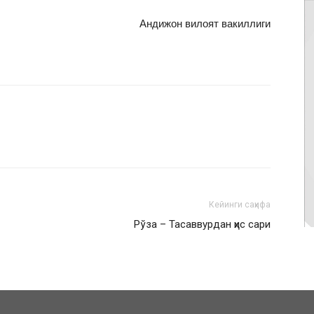
Андижон вилоят вакиллиги
Кейинги саҳифа
Рўза – Тасаввурдан ҳис сари