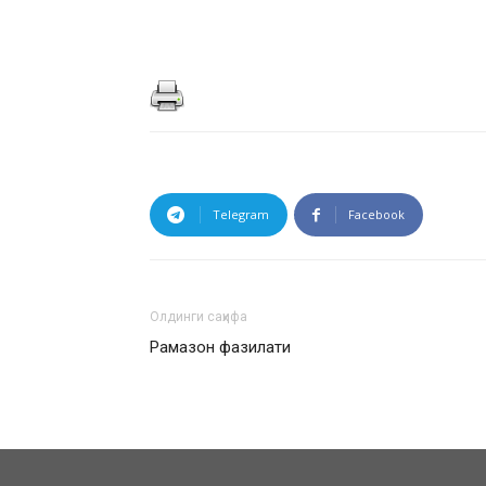
Telegram
Facebook
Олдинги саҳифа
Рамазон фазилати