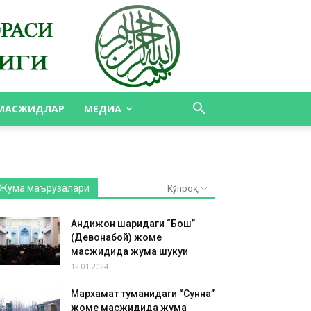
МАСЖИДЛАР
МЕДИА
Жума маърузалари
Кўпроқ
Андижон шаҳридаги “Бош”
(Девонабой) жоме
масжидида жума шукуҳи
12.01.2024
Мархамат туманидаги “Сунна”
жоме масжидида жума