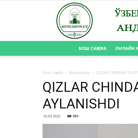
БОШ САҲИФА
ОНЛАЙН 
Бош саҳифа
Мақолалар
QIZLAR CHINDAN ZULFI
QIZLAR CHIND
AYLANISHDI
02.03.2022
889