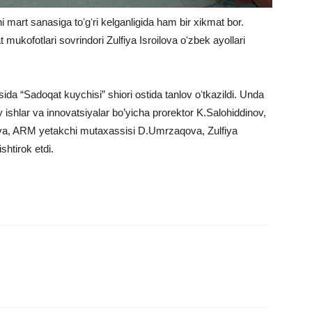
i mart sanasiga toʻgʻri kelganligida ham bir xikmat bor.
 mukofotlari sovrindori Zulfiya Isroilova oʻzbek ayollari
rtasida “Sadoqat kuychisi” shiori ostida tanlov oʻtkazildi. Unda
y ishlar va innovatsiyalar bo’yicha prorektor K.Salohiddinov,
ova, ARM yetakchi mutaxassisi D.Umrzaqova, Zulfiya
htirok etdi.