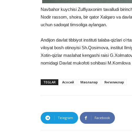
Navbahor kuychisi Zulfiyaxonim tavalludi birinch
Nodir rassom, shoira, bir qator Xalqaro va davlat
uchun sadoqat timsoliga aylangan.
Andijon davlat tibbiyot instituti talaba-qizlari oʻ
viloyat bosh otinoyisi Sh.Qosimova, institut Ilmi
Xotin-qizlar maslahat kengashi raisi G.Xolmat
nomidagi Davlat mukofoti sohibasi M.Komilova is
TEGLAR
Асосий
Мақолалар
Янгиликлар
Telegram
Facebook