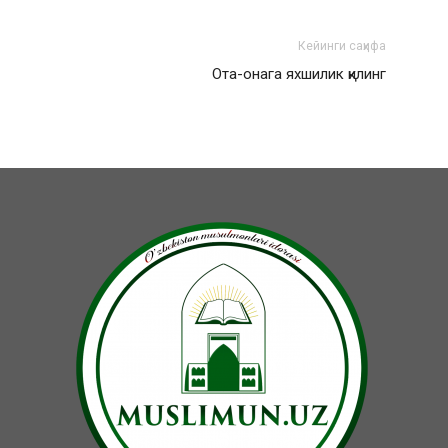
Кейинги саҳифа
Ота-онага яхшилик қилинг