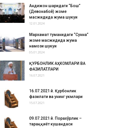
Андижон шаҳридаги “Бош”
(Девонабой) жоме
масжидида жума шукуҳи
12.01.2024
Мархамат туманидаги “Сунна”
жоме масжидида жума
намози шукуҳи
05.01.2024
ҚУРБОНЛИК АҲКОМЛАРИ ВА
ФАЗИЛАТЛАРИ
16.07.2021
16.07.2021 й. Қурбонлик
фазилати ва унинг ҳукмлари
15.07.2021
09.07.2021 й. Порахўрлик –
тараққиёт кушандаси