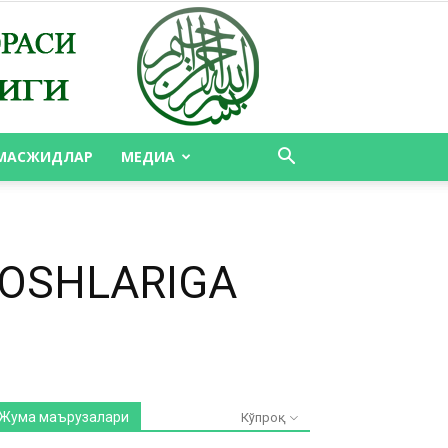
МАСЖИДЛАР
МЕДИА
DOSHLARIGA
Жума маърузалари
Кўпроқ