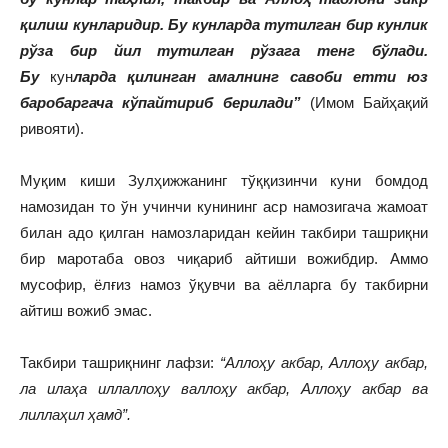
қилиш
кунларидир. Бу
кунларда тутилган бир кунлик
рўза бир йил тутилган рўзага тенг бўлади.
Бу
кун
ларда қилинган амалнинг савоби етти юз
баробаргача кўпайтириб берилади”
(Имом Байҳақий
ривояти).
Муқим киши Зулҳижжанинг тўққизинчи куни бомдод
намозидан то ўн учинчи кунининг аср намозигача жамоат
билан адо қилган намозларидан кейин такбири ташриқни
бир маротаба овоз чиқариб айтиши вожибдир. Аммо
мусофир, ёлғиз намоз ўқувчи ва аёлларга бу такбирни
айтиш вожиб эмас.
Такбири ташриқнинг лафзи:
“Аллоҳу акбар, Аллоҳу акбар,
ла илаҳа иллаллоҳу валлоҳу акбар, Аллоҳу акбар ва
лиллаҳил ҳамд”.