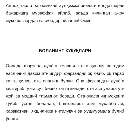
Аллоҳ таоло барчамизни Зулҳижжа ойидаги ибодатларни
бажаришга муваффақ айлаб, ваъда қилинган ажру
мукофотлардан насибадор айласин! Омин!
БОЛАНИНГ ҲУҚУҚЛАРИ
Оилада фарзанд дунёга келиши катта қувонч ва одам
наслининг давом этишидир. фарзандни оқ ювиб, оқ тараб
катта қилиш ота онанинг бурчи. Она фарзандни дунёга
келтириб, унга сут бериб катта қилади, ота эса уларга уй-
жой ва моддий таъминот беради. Ота-онасининг меҳрига
тўйиб ўсган болалар, бошқаларга ҳам муҳаббатли,
ҳаракатчан, яхшиликка интилувчи ва хушмуомала бўлиб
ўсади.