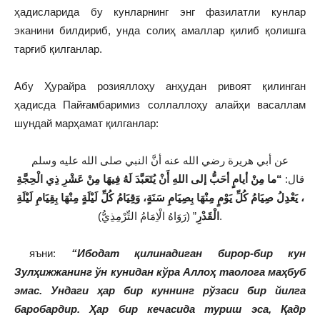
ҳадисларида бу кунларнинг энг фазилатли кунлар
эканини билдириб, унда солиҳ амаллар қилиб қолишга
тарғиб қилганлар.
Абу Ҳурайра розияллоҳу анҳудан ривоят қилинган
ҳадисда Пайғамбаримиз соллаллоҳу алайҳи васаллам
шундай марҳамат қилганлар:
عن أبي هريرة رضي الله عنه أنَّ النبي صلى الله عليه وسلم
قال:
“ما مِنْ أيامٍ أحَبُّ إلى اللهِ أَنْ يُتَعَبَّدَ لَهُ فِيهَا مِنْ عَشْرِ ذِي الْحِجَّةِ
، يَعْدِلُ صِيَامُ كُلِّ يَوْمٍ مِنْهَا بِصِيَامِ سَنَةٍ، وَقِيَامُ كُلِّ لَيْلَةٍ مِنْهَا بِقِيَامِ لَيْلَةِ
” (رَوَاهُ الْاِمَامُ التِّرْمِذِيُّ).
الْقَدْرِ
яъни:
“Ибодат қилинадиган бирор-бир кун
Зулҳижжанинг ўн кунидан кўра Аллоҳ таолога маҳбуб
эмас. Ундаги ҳар бир куннинг рўзаси бир йилга
баробардир. Ҳар бир кечасида туриш эса, Қадр