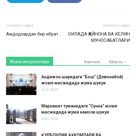
Олдинги саҳифа
Кейинги саҳифа
Аждодлардан бир ибрат…
ОИЛАДА ҚАЙНОНА ВА КЕЛИН
МУНОСАБАТЛАРИ
Жума маърузалари
Барчаси
Кўпроқ
Андижон шаҳридаги “Бош” (Девонабой)
жоме масжидида жума шукуҳи
12.01.2024
Мархамат туманидаги “Сунна” жоме
масжидида жума намози шукуҳи
05.01.2024
ҚУРБОНЛИК АҲКОМЛАРИ ВА