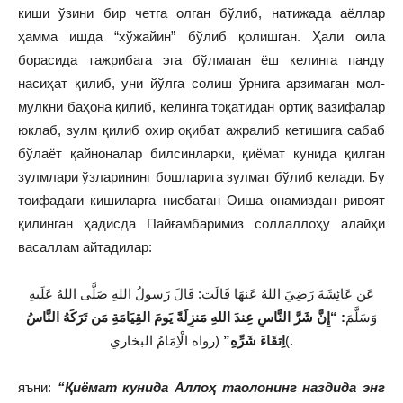
киши ўзини бир четга олган бўлиб, натижада аёллар
ҳамма ишда “хўжайин” бўлиб қолишган. Ҳали оила
борасида тажрибага эга бўлмаган ёш келинга панду
насиҳат қилиб, уни йўлга солиш ўрнига арзимаган мол-
мулкни баҳона қилиб, келинга тоқатидан ортиқ вазифалар
юклаб, зулм қилиб охир оқибат ажралиб кетишига сабаб
бўлаёт қайноналар билсинларки, қиёмат кунида қилган
зулмлари ўзларининг бошларига зулмат бўлиб келади. Бу
тоифадаги кишиларга нисбатан Оиша онамиздан ривоят
қилинган ҳадисда Пайғамбаримиз соллаллоҳу алайҳи
васаллам айтадилар:
عَن عَائِشَةَ رَضِيَ اللهُ عَنهَا قَالَت: قَالَ رَسولُ اللهِ صَلَّى اللهُ عَلَيهِ
وَسَلَّمَ
: “إِنَّ شَرَّ النَّاسِ عِندَ اللهِ مَنزِلَةً يَومَ القِيَامَةِ مَن تَرَكَهُ النَّاسُ
(رواه الْاِمَامُ البخاري(.
اِتقَاءَ شَرِّهِ”
яъни:
“Қиёмат кунида Аллоҳ таолонинг наздида энг