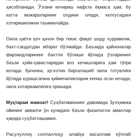
ҳисобланади. Ўзгани кечириш нафсга ёқмаса ҳам, бу
катта можароларнинг олдини олади, келгусидаги
хотиржамликни таъминлайди.
Оила ҳаёти ҳеч қачон бир текис фақат шоду хуррамлик,
бахт-саодатдан иборат бўлмайди. Баъзида қайноналар
фарзандларининг бахтли бўлиши йўлида ўзларининг
баъзи ҳойи-ҳавасларидан воз кечишларига ҳам тўғри
келади. Қачонки, эр-хотин биргалашиб оила тотувлиги
йўлида курашсагина қийинчиликларни енгиш осон кечади,
оила хотиржамлигига эришади.
Муҳтарам жамоат!
Суҳбатимизнинг давомида Зулҳижжа
ойининг аввалги ўн кунидаги баъзи фазилатли амаллар
ҳақида суҳбатлашамиз.
Расулуллоҳ соллаллоҳу алайҳи васаллам кўплаб