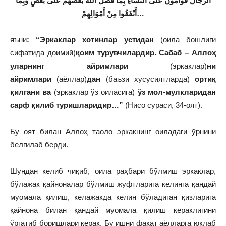
الرِّجَالُ قَوَّامُونَ عَلَى النِّسَاءِ بِمَا فَضَّلَ اللَّهُ بَعْضَهُمْ عَلَى بَعْضٍ وَبِمَا
أَنْفَقُوا مِنْ أَمْوَالِهِمْ…
яъни
: “Эркаклар хотинлар устидан
(оила бошлиғи
сифатида доимий)
қоим турувчилардир. Сабаб – Аллоҳ
уларнинг айримлари
(эркаклар)
ни
айримлари
(аёллар)
дан
(баъзи хусусиятларда)
ортиқ
қилгани ва
(эркаклар ўз оиласига)
ўз мол-мулкларидан
сарф қилиб туришларидир…”
(Нисо сураси, 34-оят).
Бу оят билан Аллоҳ таоло эркакнинг оиладаги ўрнини
белгилаб берди.
Шундан келиб чиқиб, оила раҳбари бўлмиш эркаклар,
бўлажак қайноналар бўлмиш жуфтларига келинга қандай
муомала қилиш, келажакда келин бўладиган қизларига
қайнона билан қандай муомала қилиш кераклигини
ўргатиб боришлари керак. Бу ишни фақат аёлларга юклаб