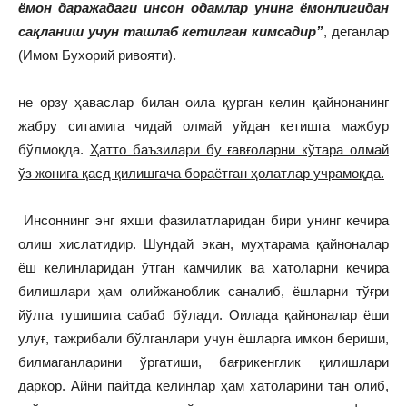
ёмон даражадаги инсон одамлар унинг ёмонлигидан
сақланиш учун ташлаб кетилган кимсадир”
, деганлар
(Имом Бухорий ривояти).
не орзу ҳаваслар билан оила қурган келин қайнонанинг
жабру ситамига чидай олмай уйдан кетишга мажбур
бўлмоқда.
Ҳатто баъзилари бу ғавғоларни кўтара олмай
ўз жонига қасд қилишгача бораётган ҳолатлар учрамоқда.
Инсоннинг энг яхши фазилатларидан бири унинг кечира
олиш хислатидир. Шундай экан, муҳтарама қайноналар
ёш келинларидан ўтган камчилик ва хатоларни кечира
билишлари ҳам олийжаноблик саналиб, ёшларни тўғри
йўлга тушишига сабаб бўлади. Оилада қайноналар ёши
улуғ, тажрибали бўлганлари учун ёшларга имкон бериши,
билмаганларини ўргатиши, бағрикенглик қилишлари
даркор. Айни пайтда келинлар ҳам хатоларини тан олиб,