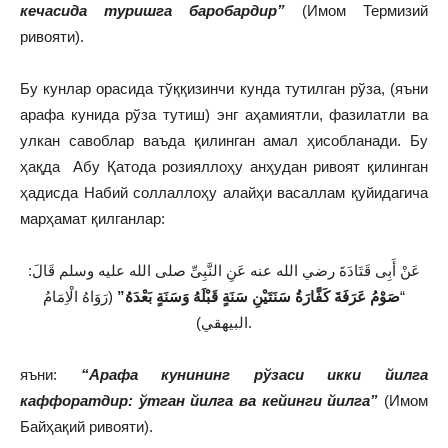
кечасида туришга баробардир”
(Имом Термизий
ривояти).
Бу кунлар орасида тўққизинчи кунда тутилган рўза, (яъни
арафа кунида рўза тутиш) энг аҳамиятли, фазилатли ва
улкан савоблар ваъда қилинган амал ҳисобланади. Бу
ҳақда Абу Қатода розияллоҳу анҳудан ривоят қилинган
ҳадисда Набий соллаллоҳу алайҳи васаллам қуйидагича
марҳамат қилганлар:
عَنْ أَبِى قَتَادَةَ رضي الله عنه عَنِ النَّبِىِّ صلى الله عليه وسلم قَالَ:
(رَوَاهُ الْاِمَامُ
صَوْمُ عَرَفَةَ كَفَّارَةُ سَنَتَيْنِ سَنَةٍ قَبْلَهُ وَسَنَةٍ بَعْدَهُ”
“
البيهقي).
яъни:
“Арафа кунининг рўзаси икки йилга
каффоратдир: ўтган йилга ва кейинги йилга”
(Имом
Байҳақий ривояти).