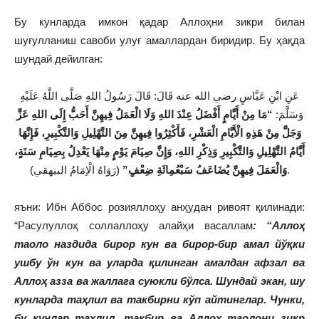
Бу кунларда имкон қадар Аллоҳни зикри билан
шуғулланиш савоби улуғ амаллардан биридир. Бу ҳақда
шундай дейилган:
عَنِ ابْنِ عَبَّاسٍ رضي الله عنه قَالَ: قَالَ رَسُولُ اللهِ صَلَّى اللَّهُ عَلَيْهِ
وَسَلَّمَ:
“مَا مِنْ أَيَّامٍ أَفْضَلُ عِنْدَ اللهِ وَلَا الْعَمَلُ فِيهِنَّ أَحَبُّ إِلَى اللهِ عَزَّ
وَجَلَّ مِنْ هَذِهِ الْأَيَّامِ الْعَشْرِ، فَأَكْثِرُوا فِيهِنَّ مِنَ التَّهْلِيلِ وَالتَّكْبِيرِ، فَإِنَّهَا
أَيَّامُ التَّهْلِيلِ وَالتَّكْبِيرِ وَذِكْرِ اللهِ، وَإِنَّ صِيَامَ يَوْمٍ مِنْهَا يَعْدِلُ بِصِيَامِ سَنَةٍ،
”
مِائَةِ ضِعْفٍ
وَالْعَمَلَ فِيهِنَّ يُضَاعَفُ سَبْع
(رَوَاهُ الْاِمَامُ البيهقي).
яъни: Ибн Аббос розияллоҳу анҳудан ривоят қилинади:
“Расулуллоҳ соллаллоҳу алайҳи васаллам
: “Аллоҳ
таоло наздида бирор кун ва бирор-бир амал йўқки
ушбу ўн кун ва уларда қилинган амалдан афзал ва
Аллоҳ азза ва жаллага суюкли бўлса. Шундай экан, шу
кунларда таҳлил ва такбирни кўп айтинглар. Чунки,
бу кунлар таҳлил, такбир ва Аллоҳ таолони зикр