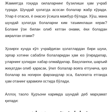
Жамиятда гоҳида оилаларнинг бузилиши ҳам учраб
туради. Шундай ҳолатда асосан болалар жабр кўради.
Улар ё отасиз, ё онасиз ўсишга мажбур бўлади. Хўш, мана
шундай ҳолатда болаларни ким таъминлаши керак?
Болани ўзи билан олиб кетган онами, ёки боладан
ажралган отами?
Ҳозирги кунда кўп учрайдиган ҳолатлардан бири шуки,
эрлар хотини сабабли болаларидан ҳам юз ўгирадилар,
уларнинг ҳолидан хабар олмайдилар. Ваҳолангки, шаръий
жиҳатдан олиб қарасак, ўғил болалар вояга етгунича, қиз
болалар ва ногирон фарзандлар эса, балоғатга етганда
ҳам отанинг қарамоғи остида бўлади.
Аллоҳ таоло Қуръони каримда шундай деб марҳамат
қилади: