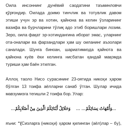
Оила инсоннинг дунёвий саодатини таъминловчи
қўрғондир. Оилада доимо тинчлик ва тотувлик давом
этиши учун эр ва хотин, қайнона ва келин ўзларининг
вазифа ва бурчларини тўлиқ адо этиб боришлари лозим.
Зеро, оила фақат эр-хотиндангина иборат эмас, уларнинг
ота-оналари ва фарзандлари ҳам шу оиланинг аъзолари
саналади. Шунга биноан, шариатимизда қайнота ва
қайнона куёв ёки келинга нисбатан қандай мақомда
туриши ҳам баён этилган.
Аллоҳ таоло Нисо сурасининг 23-оятида никоҳи ҳаром
бўлган 13 тоифа аёлларни санаб ўтган. Шулар ичида
мавзумизга тегишли 2 тоифа бор. Улар:
…
وَحَلَائِلُ أَبْنَائِكُمُ الَّذِينَ مِنْ أَصْلَابِكُمْ
…
…
وَأُمَّهَاتُ نِسَائِكُمْ
…
яъни:
“(
Сизларга (никоҳи) ҳаром қилинган (аёл)лар – бу),