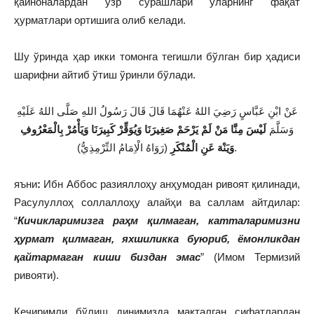
қайноналардан узр сўрашлари уларнинг фақат
ҳурматлари ортишига олиб келади.
Шу ўринда ҳар икки томонга тегишли бўлган бир ҳадиси
шарифни айтиб ўтиш ўринли бўлади.
عَنْ ابْنِ عَبَّاسٍ رَضِيَ اللهُ عَنْهُمَا قَالَ قَالَ رَسُولُ اللهِ صَلَّى اللهُ عَلَيْهِ
وَسَلَّمَ
لَيْسَ مِنَّا مَنْ لَمْ يَرْحَمْ صَغِيرَنَا وَيُوَقِّرْ كَبِيرَنَا وَيَأْمُرْ بِالْمَعْرُوفِ
(رَوَاهُ الْاِمَامُ التِّرْمِذِيُّ).
وَيَنْهَ عَنِ الْمُنْكَرِ
яъни
:
Ибн Аббос разияллоҳу анҳумодан ривоят қилинади,
Расулуллоҳ соллаллоҳу алайҳи ва саллам айтдилар:
“
Кичикларимизга раҳм қилмаган, катталаримизни
ҳурмат қилмаган, яхшиликка буюриб, ёмонликдан
қайтармаган киши биздан эмас
” (Имом Термизий
ривояти).
Кечиримли бўлиш динимизда мақталган сифатлардан