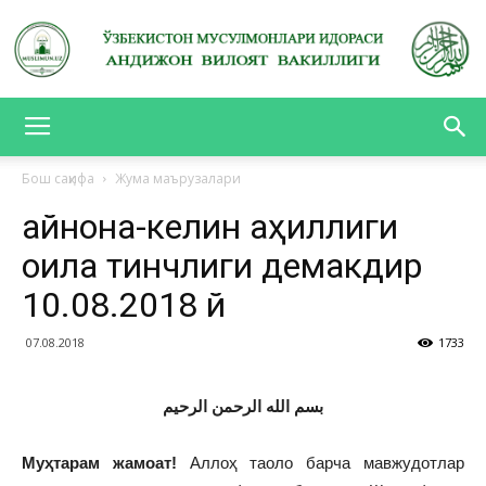
АНДИЖОН
Бош саҳифа
Жума маърузалари
Қайнона-келин аҳиллиги
ВИЛОЯТ
оила тинчлиги демакдир
10.08.2018 й
ВАКИЛЛИГИ
07.08.2018
1733
بسم الله الرحمن الرحيم
Муҳтарам жамоат!
Аллоҳ таоло барча мавжудотлар