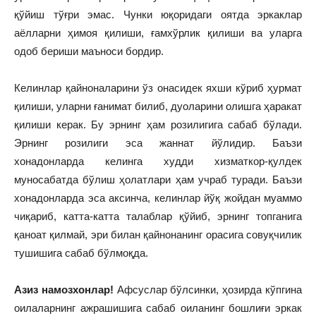
қўйиш тўғри эмас. Чунки юқоридаги оятда эркаклар
аёлларни ҳимоя қилиши, ғамхўрлик қилиши ва уларга
одоб бериши маъноси бордир.
Келинлар қайноналарини ўз онасидек яхши кўриб ҳурмат
қилиши, уларни ғанимат билиб, дуоларини олишга ҳаракат
қилиши керак. Бу эрнинг ҳам розилигига сабаб бўлади.
Эрнинг розилиги эса жаннат йўлидир. Баъзи
хонадонларда келинга худди хизматкор-қулдек
муносабатда бўлиш ҳолатлари ҳам учраб туради. Баъзи
хонадонларда эса аксинча, келинлар йўқ жойдан муаммо
чиқариб, катта-катта талаблар қўйиб, эрнинг топганига
қаноат қилмай, эри билан қайнонанинг орасига совуқчилик
тушишига сабаб бўлмоқда.
Азиз намозхонлар!
Афсуслар бўлсинки, ҳозирда кўпгина
оилаларнинг ажрашишига сабаб оиланинг бошлиғи эркак