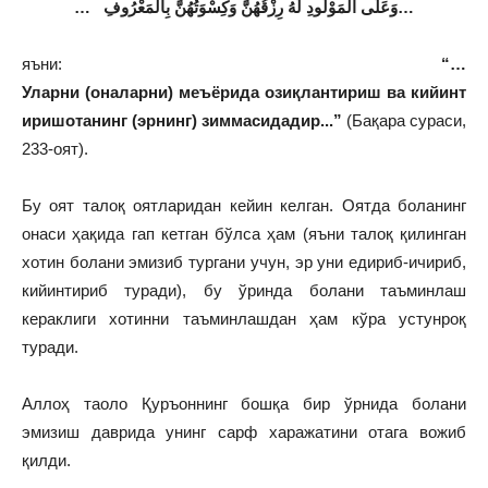
…
وَعَلَى الْمَوْلُودِ لَهُ رِزْقُهُنَّ وَكِسْوَتُهُنَّ بِالْمَعْرُوفِ
…
яъни:
“…
Уларни
(
оналарни
)
меъёрида
озиқлантириш
ва
кийинт
ириш
отанинг
(
эрнинг
)
зиммасидадир
..
.
”
(Бақара сураси,
233-оят).
Бу оят талоқ оятларидан кейин келган. Оятда боланинг
онаси ҳақида гап кетган бўлса ҳам (яъни талоқ қилинган
хотин болани эмизиб тургани учун, эр уни едириб-ичириб,
кийинтириб туради), бу ўринда болани таъминлаш
кераклиги хотинни таъминлашдан ҳам кўра устунроқ
туради.
Аллоҳ таоло Қуръоннинг бошқа бир ўрнида болани
эмизиш даврида унинг сарф харажатини отага вожиб
қилди.