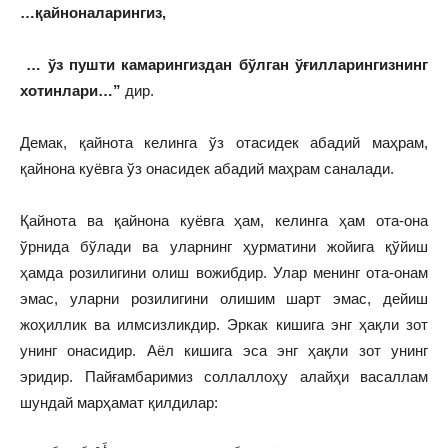
…қайноналарингиз,
… ўз пушти камарингиздан бўлган ўғилларингизнинг
хотинлари…”
дир.
Демак, қайнота келинга ўз отасидек абадий маҳрам,
қайнона куёвга ўз онасидек абадий маҳрам саналади.
Қайнота ва қайнона куёвга ҳам, келинга ҳам ота-она
ўрнида бўлади ва уларнинг ҳурматини жойига қўйиш
ҳамда розилигини олиш вожибдир. Улар менинг ота-онам
эмас, уларни розилигини олишим шарт эмас, дейиш
жоҳиллик ва илмсизликдир. Эркак кишига энг ҳақли зот
унинг онасидир. Аёл кишига эса энг ҳақли зот унинг
эридир. Пайғамбаримиз соллаллоҳу алайҳи васаллам
шундай марҳамат қилдилар: