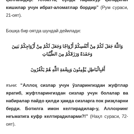
кишилар учун ибрат-аломатлар бордир”
(Рум сураси,
21-оят)
.
Бошқа бир оятда шундай дейилади:
وَاللَّهُ جَعَلَ لَكُمْ مِنْ أَنْفُسِكُمْ أَزْوَاجًا وَجَعَلَ لَكُمْ مِنْ أَزْوَاجِكُمْ بَنِينَ
وَحَفَدَةً وَرَزَقَكُمْ مِنَ الطَّيِّبَاتِ
أَفَبِالْبَاطِلِ يُؤْمِنُونَ وَبِنِعْمَةِ اللَّهِ هُمْ يَكْفُرُونَ
яъни:
“Аллоҳ сизлар учун ўзларингиздан жуфтлар
яратиб, жуфтларингиздан сизлар учун болалар ва
набиралар пайдо қилди ҳамда сизларга пок ризқларни
берди. Ботилга имон келтирадилар-у, Аллоҳнинг
неъматига куфр келтирадиларми?!”
(Наҳл сураси, 72-
оят).