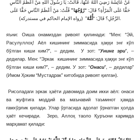
عَنْ عَائِشَةَ رَضِيَ اللهُ عَنْهَا، قَالَتْ: يَا رَسُولَ اللهِ مَنْ أَعْظَمُ النَّاسِ
حَقًّا عَلَى الْمَرْأَةِ؟ قَالَ:
“زَوْجُهَا”
قُلْتُ: مَنْ أَعْظَمُ النَّاسِ حَقًّا عَلَى
” (رواه الإمام الحاكم في مستدركه).
الرَّجُلِ؟ قَالَ: “
أُمُّهُ
яъни: Оиша онамиздан ривоят қилинади: “Мен: “Эй,
Расулуллоҳ! Аёл кишининг зиммасида ҳаққи энг кўп
бўлган киши ким?”, – дедим. У зот: “
Унинг эри
”, –
дедилар. Мен: “Эркак кишининг зиммасида ҳаққи энг кўп
бўлган киши ким?”, – дедим. У зот: “
Онаси
”, – дедилар”
(Имом Ҳоким “Мустадрак” китобида ривоят қилган).
Рисоладаги эркак ҳаёти давомида доим икки аёл: онаси
ва жуфтига моддий ва маънавий таъминот ҳамда
ғамхўрлик қилади. Улар ўртасида адолат ўрнатган ҳолда
ҳаёт кечиради. Зеро, Аллоҳ таоло Қуръони каримда
марҳамат қилади: