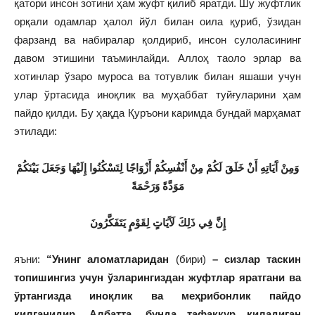
қатори инсон зотини ҳам жуфт қилиб яратди. Шу жуфтлик
орқали одамлар ҳалол йўл билан оила қуриб, ўзидан
фарзанд ва набиралар қолдириб, инсон сулоласининг
давом этишини таъминлайди. Аллоҳ таоло эрлар ва
хотинлар ўзаро муроса ва тотувлик билан яшаши учун
улар ўртасида иноқлик ва муҳаббат туйғуларини ҳам
пайдо қилди. Бу ҳақда Қуръони каримда бундай марҳамат
этилади:
وَمِنْ آَيَاتِهِ أَنْ خَلَقَ لَكُمْ مِنْ أَنْفُسِكُمْ أَزْوَاجًا لِتَسْكُنُوا إِلَيْهَا وَجَعَلَ بَيْنَكُمْ
مَوَدَّةً وَرَحْمَةً
إِنَّ فِي ذَلِكَ لَآَيَاتٍ لِقَوْمٍ يَتَفَكَّرُونَ
яъни:
“Унинг аломатларидан
(бири)
– сизлар
таскин
топишингиз учун ўзларингиздан жуфтлар яратгани ва
ўртангизда иноқлик ва меҳрибонлик пайдо
қилганидир. Албатта, бунда тафаккур қиладиган