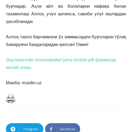
бурчидир. Аҳли аёл ва болаларни нафақа билан
таъминлаш Аллоҳ учун қилинса, савоби улуғ ишлардан
ҳисобланади.
Аллоҳ таоло барчамизни ўз зиммасидаги бурчларни тўлиқ
бажарувчи бандаларидан қилсин! Омин!
Qaynona kelin munosabatlari juma tezisini pdf форматда
юклаб олиш
Манба: muslim.uz
Telegram
Facebook