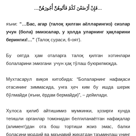
…
فَإِنْ أَرْضَعْنَ لَكُمْ فَآَتُوهُنَّ أُجُورَهُنَّ
…
яъни:
“…
Бас, агар (талоқ қилган аёлларингиз) сизлар
учун (бола) эмизсалар, у ҳолда уларнинг ҳақларини
берингиз!
…”
(Талоқ сураси, 6-оят).
Бу оятда ҳам оталарга талоқ қилган хотинлари
болаларини эмизгани учун ҳақ тўлаш буюрилмоқда.
Мухтасарул виқоя китобида: “Болаларнинг нафақаси
отасининг зиммасида, унга ҳеч ким бу ишда шерик
бўлмайди (яъни, ёрдам бермайди)”, – дейилади.
Хулоса қилиб айтишимиз мумкинки, ҳозирги кунда
тегишли органлар томонидан белгиланаётган нафақалар
(алимент)дан ота бош тортиши жоиз эмас, балки
боласини моддий ва маънавий жиҳатдан таъминлаш унинг