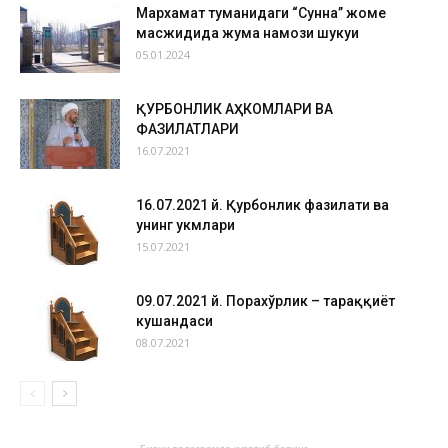
Мархамат туманидаги “Сунна” жоме
масжидида жума намози шукуҳи
05.01.2024
ҚУРБОНЛИК АҲКОМЛАРИ ВА
ФАЗИЛАТЛАРИ
16.07.2021
16.07.2021 й. Қурбонлик фазилати ва
унинг ҳукмлари
15.07.2021
09.07.2021 й. Порахўрлик – тараққиёт
кушандаси
08.07.2021