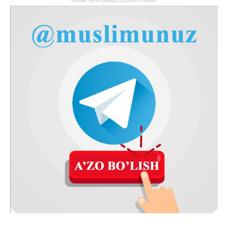
Бизни телеграмда кузатиб боринг