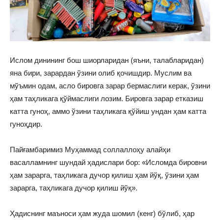
Ислом динининг бош шиорларидан (яъни, талабларидан)
яна бири, зарардан ўзини олиб қочишдир. Муслим ва
мўъмин одам, асло бировга зарар бермаслиги керак, ўзини
ҳам таҳликага қўймаслиги лозим. Бировга зарар етказиш
катта гуноҳ, аммо ўзини таҳликага қўйиш ундан ҳам катта
гуноҳдир.
Пайғамбаримиз Муҳаммад соллаллоҳу алайҳи
васалламнинг шундай ҳадислари бор: «Исломда бировни
ҳам зарарга, таҳликага дучор қилиш ҳам йўқ, ўзини ҳам
зарарга, таҳликага дучор қилиш йўқ».
Ҳадиснинг маъноси ҳам жуда шомил (кенг) бўлиб, ҳар