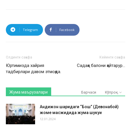
Telegram
Facebook
Олдинги саҳифа
Кейинги саҳифа
Юртимизда хайрия
Садақа балони қайтарур…
тадбирлари давом этмоқда.
Жума маърузалари
Барчаси
Кўпроқ
Андижон шаҳридаги “Бош” (Девонабой)
жоме масжидида жума шукуҳи
12.01.2024