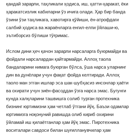
қандай зарарли, таҳликали ҳодиса, иш, ҳатти-ҳаракат, ёки
ҳаракатсизлик кабиларни ўз ичига олади. Ҳар бир банда
ўзини ўзи таҳликага, хавотирга қўйиши, ён-атрофдаги
салбий ҳодиса ва жараёнларга енгил-елпи ўйлаши-ю,
эътиборсиз бўлиши тўғримас.
Ислом дини ҳеч қачон зарарли нарсаларга буюрмайди ва
фойдали нарсалардан қайтармайди. Аллоҳ таола
бандаларини нимага буюрган бўлса, ўша нарса уларнинг
дин ва дунёлари учун фақат фойда келтиради. Аллоҳ
таоло ман этган ишлар эса шак-шубҳасиз инсонлар ҳаёти
ва охирати учун зиён-фасоддан ўзга нарса эмас. Бугунги
кунда халқларини ташвишга солиб турган протехника
бизнинг юртимизни ҳам четлаб ўтгани йўқ. Баъзи одамлар
юртимизга ноқонуний равишда олиб кириб охирини
ўйламай иш қилаётганлар ҳам йўқ эмас. Пиротехника
воситалари савдоси билан шуғилланувчилар ҳам