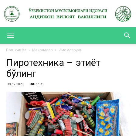
АНДИЖОН
Бош саҳифа
Мақолалар
Имомлардан
Пиротехника – эҳтиёт
ВИЛОЯТ
бўлинг
30.12.2020
1170
ВАКИЛЛИГИ