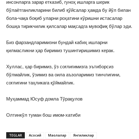
инсонларга зарар етказиб, гуноҳ ишларга шерик
бўлаётганликларини билиб қўйсалар ҳамда бу йўл билан
бола-чақа боқиб уларни роҳатини кўришни истасалар
бошқа тирикчилик қилсалар мақсадга мувофиқ бўлар эди.
Биз фарзандларимизни бундай кабиҳ ишларни
қилмасликни ҳар биримиз тушинтиришимиз керак.
Хуллас, ҳар биримиз, ўз соғлигимизга эътиборсиз
бўлмайлик, ўзимиз ва оила аъзоларимиз тинчлигини,
соғлигини таҳликага қўймайлик.
Муҳаммад Юсуф домла Тўрақулов
Олтинкўл туман бош имом-хатиби
TEGLAR
Асосий
Мақолалар
Янгиликлар