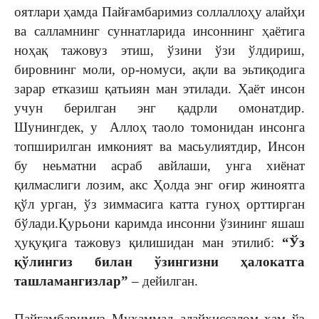
оятлари ҳамда Пайғамбаримиз соллаллоҳу алайҳи
ва салламнинг суннатларида инсоннинг ҳаётига
ноҳақ тажовуз этиш, ўзини ўзи ўлдириш,
бировнинг моли, ор-номуси, ақли ва эьтиқодига
зарар етказиш қатьиян ман этилади. Ҳаёт инсон
учун берилган энг қадрли омонатдир.
Шунингдек, у Аллоҳ таоло томонидан инсонга
топширилган имконият ва масьулиятдир, Инсон
бу неьматни асраб авйлаши, унга хиёнат
қилмаслиги лозим, акс Ҳолда энг оғир жиноятга
қўл урган, ўз зиммасига катта гуноҳ орттирган
бўлади.Қурьони каримда инсонни ўзининг яшаш
ҳуқуқига тажовуз қилишидан ман этилиб:
“Ўз
қўлингиз билан ўзингизни ҳалокатга
ташламангизлар”
– дейилган.
Пайғамбаримиз Мухаммад алайҳиссалом ҳам ўз