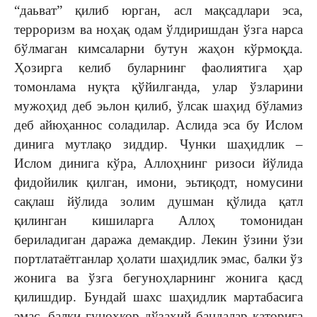
“даьват” қилиб юрган, асл мақсадлари эса,
терроризм ва ноҳақ одам ўлдиришдан ўзга нарса
бўлмаган кимсаларни бутун жаҳон кўрмоқда.
Ҳозирга келиб буларнинг фаолиятига ҳар
томонлама нуқта қўйилганда, улар ўзларини
мужоҳид деб эьлон қилиб, ўлсак шаҳид бўламиз
деб айюҳаннос соладилар. Аслида эса бу Ислом
динига мутлақо зиддир. Чунки шаҳидлик –
Ислом динига кўра, Аллоҳнинг ризоси йўлида
фидойилик қилган, имони, эьтиқодт, номусини
сақлаш йўлида золим душман қўлида қатл
қилинган кишиларга Аллоҳ томонидан
бериладиган даража демакдир. Лекин ўзини ўзи
портлатаётганлар ҳолати шаҳидлик эмас, балки ўз
жонига ва ўзга бегуноҳларнинг жонига қасд
қилишдир. Бундай шахс шаҳидлик мартабасига
эмас, балки гуноҳкор дўзахий бандалар қаторига