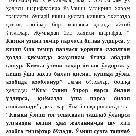
ҳадиси шарифларида ўз-ўзини ўлдириш харом
эканлиги, бундай ишни қилган кишига охиратда
қаттиқ азоблар бор эканлиги ҳақида айтиб
ўтганлар. Жумладан бир ҳадиси шарифда:
“
Кимки ўзини темир парчаси билан ўлдирса, у
киши ўша темир парчаси қорнига суқилган
ҳолда қиёматда жаҳаннам ўтида абадий
қолур. Кимки ўзини заҳар билан ўлдирса, у
киши ўша заҳар билан қиёмат кунида дўзах
азобида азобланур”
деган бўлсалар, бошқа
ҳадисда:
“Ким ўзини бирор нарса билан
ўлдирса, қиёматда ўша нарса билан
азобланади”,
деганлар. Яна бошқа ривоятда эса:
“Кимки ўзини тоғ тепасидан ташлаб ўлдирса
ўлгандан кейин ҳам жаҳаннамда шу хил
азобга гирифтор бўлади. Ўзини сувга ташлаб