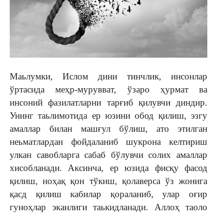
Маьлумки, Ислом дини тинчлик, инсонлар
ўртасида меҳр-мурувват, ўзаро ҳурмат ва
инсоний фазилатларни тарғиб қилувчи диндир.
Унинг таьлимотида ер юзини обод қилиш, эзгу
амаллар билан машғул бўлиш, ато этилган
неьматлардан фойдаланиб шукрона келтириш
улкан савобларга сабаб бўлувчи солих амаллар
хисобланади. Аксинча, ер юзида фисқу фасод
қилиш, ноҳақ қон тўкиш, қолаверса ўз жонига
қасд қилиш кабилар қораланиб, улар оғир
гуноҳлар эканлиги таькидланади. Аллоҳ таоло