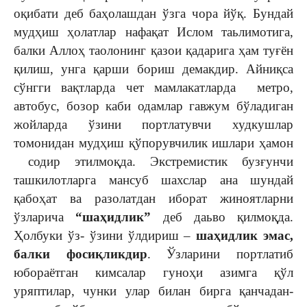
оқибати деб баҳолашдан ўзга чора йўқ. Бундай
мудҳиш ҳолатлар нафақат Ислом таьлимотига,
балки Аллоҳ таолонинг қазои қадарига ҳам туғён
қилиш, унга қарши бориш демакдир. Айниқса
сўнгги вақтларда чет мамлакатларда метро,
автобус, бозор каби одамлар гавжум бўладиган
жойларда ўзини портлатувчи худкушлар
томонидан мудҳиш қўпорувчилик ишлари ҳамон
содир этилмоқда. Экстремистик бузғунчи
ташкилотларга мансуб шахслар ана шундай
қабоҳат ва разолатдан иборат жиноятларни
ўзларича
“шаҳидлик”
деб даьво қилмоқда.
Ҳолбуки ўз- ўзини ўлдириш –
шаҳидлик эмас,
балки фосиқликдир
. Ўзларини портлатиб
юбораётган кимсалар гуноҳи азимга қўл
уряптилар, чунки улар билан бирга қанчадан-