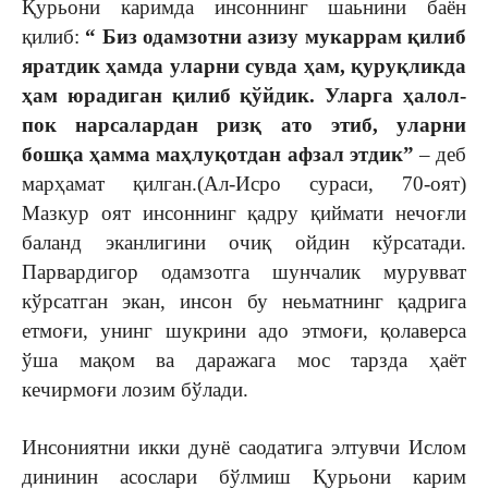
Қурьони каримда инсоннинг шаьнини баён
қилиб:
“ Биз одамзотни азизу мукаррам қилиб
яратдик ҳамда уларни сувда ҳам, қуруқликда
ҳам юрадиган қилиб қўйдик. Уларга ҳалол-
пок нарсалардан ризқ ато этиб, уларни
бошқа ҳамма маҳлуқотдан афзал этдик”
– деб
марҳамат қилган.(Ал-Исро сураси, 70-оят)
Мазкур оят инсоннинг қадру қиймати нечоғли
баланд эканлигини очиқ ойдин кўрсатади.
Парвардигор одамзотга шунчалик мурувват
кўрсатган экан, инсон бу неьматнинг қадрига
етмоғи, унинг шукрини адо этмоғи, қолаверса
ўша мақом ва даражага мос тарзда ҳаёт
кечирмоғи лозим бўлади.
Инсониятни икки дунё саодатига элтувчи Ислом
дининин асослари бўлмиш Қурьони карим