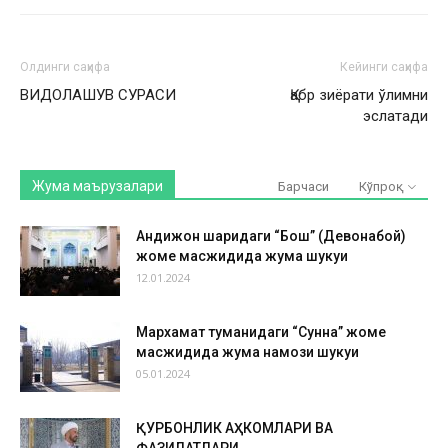
Олдинги саҳифа
Кейинги саҳифа
ВИДОЛАШУВ СУРАСИ
Қабр зиёрати ўлимни
эслатади
Жума маърузалари
Барчаси
Кўпроқ
Андижон шаҳридаги “Бош” (Девонабой)
жоме масжидида жума шукуҳи
12.01.2024
Мархамат туманидаги “Сунна” жоме
масжидида жума намози шукуҳи
05.01.2024
ҚУРБОНЛИК АҲКОМЛАРИ ВА