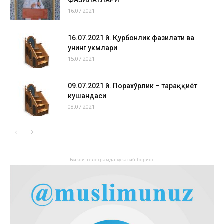
ФАЗИЛАТЛАРИ
16.07.2021
16.07.2021 й. Қурбонлик фазилати ва
унинг ҳукмлари
15.07.2021
09.07.2021 й. Порахўрлик – тараққиёт
кушандаси
08.07.2021
Бизни телеграмда кузатиб боринг