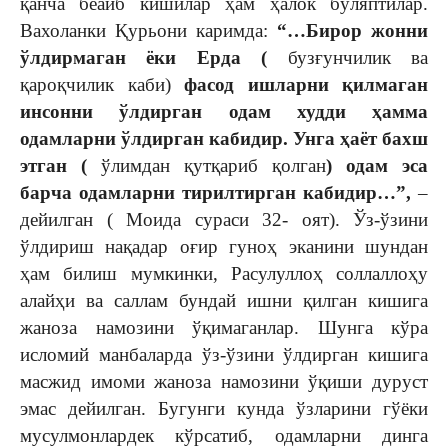
қанча беайб кишилар ҳам ҳалок бўляптилар.
Вахоланки Қурьони каримда:
“…Бирор жонни
ўлдирмаган ёки Ерда (
бузғунчилик ва
қароқчилик каби)
фасод ишларни қилмаган
инсонни ўлдирган одам худди ҳамма
одамларни ўлдирган кабидир. Унга ҳаёт бахш
этган (
ўлимдан қутқариб қолган
) одам эса
барча одамларни тирилтирган кабидир…”,
–
дейилган ( Моида сураси 32- оят). Ўз-ўзини
ўлдириш нақадар оғир гуноҳ эканини шундан
ҳам билиш мумкинки, Расулуллоҳ соллаллоҳу
алайҳи ва саллам бундай ишни қилган кишига
жаноза намозини ўқимаганлар. Шунга кўра
исломий манбаларда ўз-ўзини ўлдирган кишига
масжид имоми жаноза намозини ўқиши дуруст
эмас дейилган. Бугунги кунда ўзларини гўёки
мусулмонлардек кўрсатиб, одамларни динга