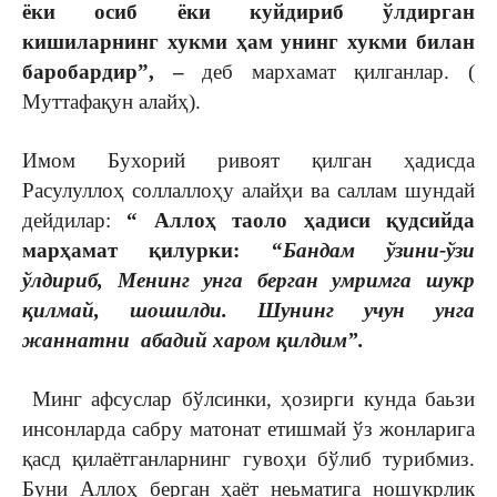
ёки осиб ёки куйдириб ўлдирган
кишиларнинг хукми ҳам унинг хукми билан
баробардир”, –
деб мархамат қилганлар. (
Муттафақун алайҳ).
Имом Бухорий ривоят қилган ҳадисда
Расулуллоҳ соллаллоҳу алайҳи ва саллам шундай
дейдилар:
“ Аллоҳ таоло ҳадиси қудсийда
марҳамат қилурки: “
Бандам ўзини-ўзи
ўлдириб, Менинг унга берган умримга шукр
қилмай, шошилди. Шунинг учун унга
жаннатни абадий харом қилдим”.
Минг афсуслар бўлсинки, ҳозирги кунда баьзи
инсонларда сабру матонат етишмай ўз жонларига
қасд қилаётганларнинг гувоҳи бўлиб турибмиз.
Буни Аллоҳ берган ҳаёт неьматига ношукрлик