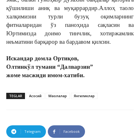
қўшилиши аниқ ва муқаррардир.Аллоҳ таоло
халқимизни турли бузуқ оқимларнинг
фитналаридан ўз паноҳида сақласин ва
Юртимизда доимо тинчлик, хотиржамлик
неьматини барқарор ва бардавом қилсин.
Искандар домла Ортиқов,
Олтинкўл тумани “Далварзин”
жоме масжиди имом-хатиби.
TEGLAR
Асосий
Мақолалар
Янгиликлар
Telegram
Facebook