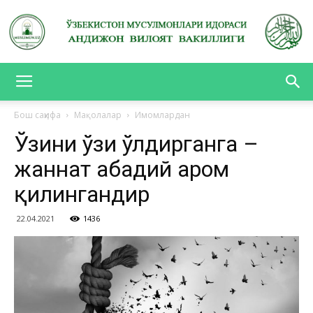
АНДИЖОН
Бош саҳифа
Мақолалар
Имомлардан
Ўзини ўзи ўлдирганга –
ВИЛОЯТ
жаннат абадий ҳаром
қилингандир
ВАКИЛЛИГИ
22.04.2021
1436