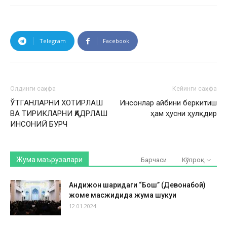
Telegram
Facebook
Олдинги саҳифа
Кейинги саҳифа
ЎТГАНЛАРНИ ХОТИРЛАШ
Инсонлар айбини беркитиш
ВА ТИРИКЛАРНИ ҚАДРЛАШ
ҳам ҳусни ҳулқдир
ИНСОНИЙ БУРЧ
Жума маърузалари
Барчаси
Кўпроқ
Андижон шаҳридаги “Бош” (Девонабой)
жоме масжидида жума шукуҳи
12.01.2024