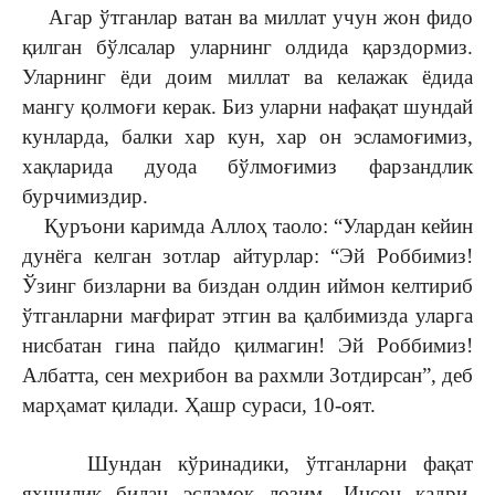
Агар ўтганлар ватан ва миллат учун жон фидо
қилган бўлсалар уларнинг олдида қарздормиз.
Уларнинг ёди доим миллат ва келажак ёдида
мангу қолмоғи керак. Биз уларни нафақат шундай
кунларда, балки хар кун, хар он эсламоғимиз,
хақларида дуода бўлмоғимиз фарзандлик
бурчимиздир.
Қуръони каримда Аллоҳ таоло: “Улардан кейин
дунёга келган зотлар айтурлар: “Эй Роббимиз!
Ўзинг бизларни ва биздан олдин иймон келтириб
ўтганларни мағфират этгин ва қалбимизда уларга
нисбатан гина пайдо қилмагин! Эй Роббимиз!
Албатта, сен мехрибон ва рахмли Зотдирсан”, деб
марҳамат қилади. Ҳашр сураси, 10-оят.
Шундан кўринадики, ўтганларни фақат
яхшилик билан эсламоқ лозим. Инсон қадри,