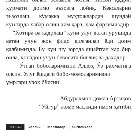
ҳурмати доимо эъзозга лойиқ. Кексаларни
эъзозлаш, кўмакка муҳтожлардан шундай
кунларда хабар олиш хам қарз, ҳам фарзимиздир.
“Хотира ва қадрлаш” куни улуғ ватан урушида
ватан учун жон фидо қилганлар ёди доим
қалбимизда. Бу кун шу юртда яшаётган хар бир
оила, ҳонадон учун бевосита боғлиқ ва дахлдор.
Ўтган боболаримизни Аллоҳ Ўз рахматига
олсин. Улуғ ёшдаги бобо-момоларимизни
умрлари узоқ бўлсин!
Абдурахмон домла Артиқов
“Уйғур” жоме масжиди имом ҳатиби
TEGLAR
Асосий
Мақолалар
Янгиликлар