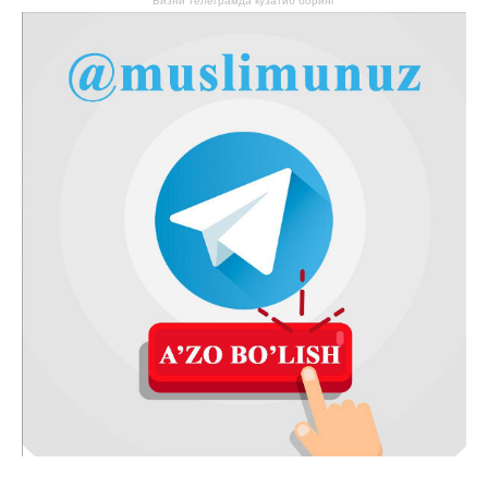
Бизни телеграмда кузатиб боринг