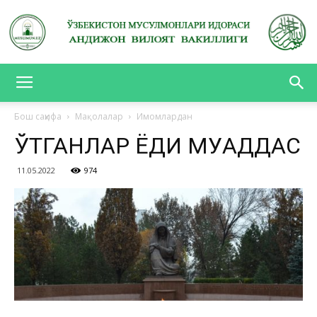
АНДИЖОН
Бош саҳифа
Мақолалар
Имомлардан
ЎТГАНЛАР ЁДИ МУҚАДДАС
ВИЛОЯТ
11.05.2022
974
ВАКИЛЛИГИ