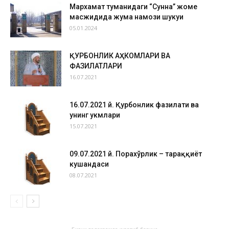
Мархамат туманидаги “Сунна” жоме
масжидида жума намози шукуҳи
05.01.2024
ҚУРБОНЛИК АҲКОМЛАРИ ВА
ФАЗИЛАТЛАРИ
16.07.2021
16.07.2021 й. Қурбонлик фазилати ва
унинг ҳукмлари
15.07.2021
09.07.2021 й. Порахўрлик – тараққиёт
кушандаси
08.07.2021