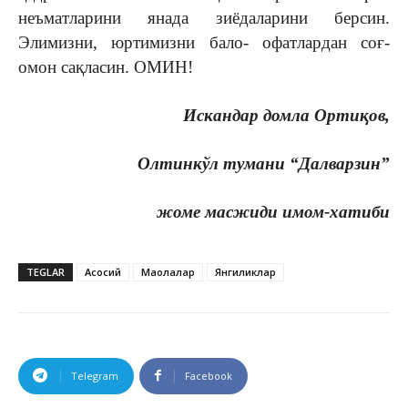
неъматларини янада зиёдаларини берсин.
Элимизни, юртимизни бало- офатлардан соғ-
омон сақласин. ОМИН!
Искандар домла Ортиқов,
Олтинкўл тумани “Далварзин”
жоме масжиди имом-хатиби
TEGLAR
Асосий
Мақолалар
Янгиликлар
Telegram
Facebook