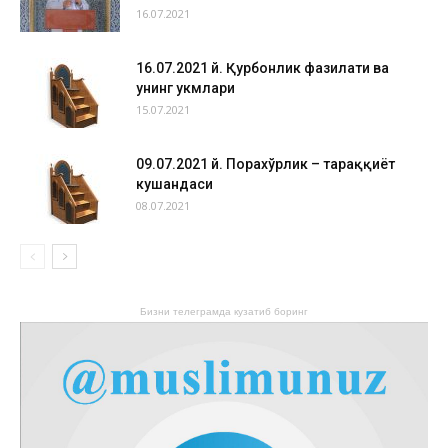
16.07.2021
16.07.2021 й. Қурбонлик фазилати ва
унинг ҳукмлари
15.07.2021
09.07.2021 й. Порахўрлик – тараққиёт
кушандаси
08.07.2021
Бизни телеграмда кузатиб боринг