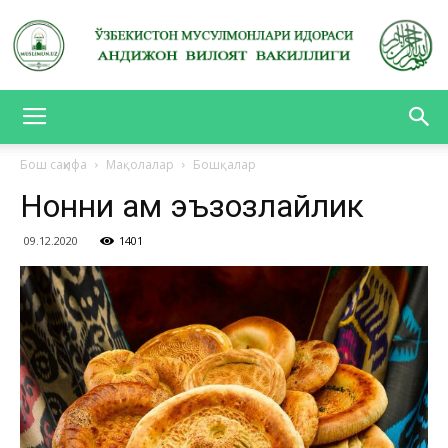
АНДИЖОН
Бош саҳифа
Мақолалар
Бошқалар
Нонни ҳам эъзозлайлик
ВИЛОЯТ
09.12.2020
1401
ВАКИЛЛИГИ