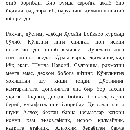
етиб борибди. Бир зумда саройга ажиб бир
йқимли ҳид таралиб, барчанинг дилини яшнатиб
юборибди.
Рахмат, дўстим, -дебди Ҳусайн Бойқаро хурсанд
бўлиб. Кўнглим янги ёпилган нон исини
истаётган эди, топиб келибсиз. Дунёдаги янги
ёпилган нон исидан кўра азизроқ, ёқимлироқ ҳид
йўқ экан. Шунда Навоий, Султоним, рахматни
менга эмас, дехқон бобога айтинг. Кўнглингиз
хохишини шу киши топди. Дўстининг
камтарлигига, донолигига яна бир бор тахсин
ўқиган Подшоҳ дехқон бобога бош-оёқ сарпо
бериб, мукофотлашни буюрибди. Қиссадан хисса
шуки Аллоҳ берган барча неъматлар қатори
нонни ҳам эъзозлайлик, исроф қилмайлик,
қадрига етайлик. Аллоҳим бераётган барча