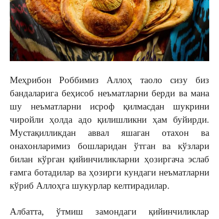
Меҳрибон Роббимиз Аллоҳ таоло сизу биз
бандаларига беҳисоб неъматларни берди ва мана
шу неъматларни исроф қилмасдан шукрини
чиройли ҳолда адо қилишликни ҳам буйирди.
Мустақилликдан аввал яшаган отахон ва
онахонларимиз бошларидан ўтган ва кўзлари
билан кўрган қийинчиликларни ҳозиргача эслаб
ғамга ботадилар ва ҳозирги кундаги неъматларни
кўриб Аллоҳга шукурлар келтирадилар.
Албатта, ўтмиш замондаги қийинчиликлар