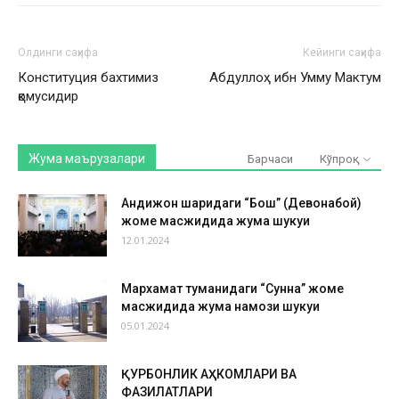
Олдинги саҳифа
Кейинги саҳифа
Конституция бахтимиз
Абдуллоҳ ибн Умму Мактум
қомусидир
Жума маърузалари
Барчаси
Кўпроқ
Андижон шаҳридаги “Бош” (Девонабой)
жоме масжидида жума шукуҳи
12.01.2024
Мархамат туманидаги “Сунна” жоме
масжидида жума намози шукуҳи
05.01.2024
ҚУРБОНЛИК АҲКОМЛАРИ ВА
ФАЗИЛАТЛАРИ