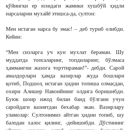
қўйингки ер юзидаги жамики хушбўй ҳидли
нарсаларни мухайё этишса-да, султон:
Мен истаган нарса бу эмас! – деб туриб олибди.
Кейин:
“Мен сизларга уч кун мухлат бераман. Шу
муддатда топсаларинг, топдиларинг, бўлмаса
ҳаммангни жазога торттираман!”- дебди. Сарой
амалдорлари ҳамда вазирлар жуда бошлари
қотиб, Подшоҳ истаган ҳидни топиша олмасдан,
охири Алишер Навоийнинг олдига боришибди.
Буюк шоир ижод билан банд бўлгани учун
саройдаги вазиятдан бехабар экан. Вазирлару
уламолар: Султонимиз айтган ҳидни топиб, шу
балодан халос қилинг, -дейишибди. Дўстининг