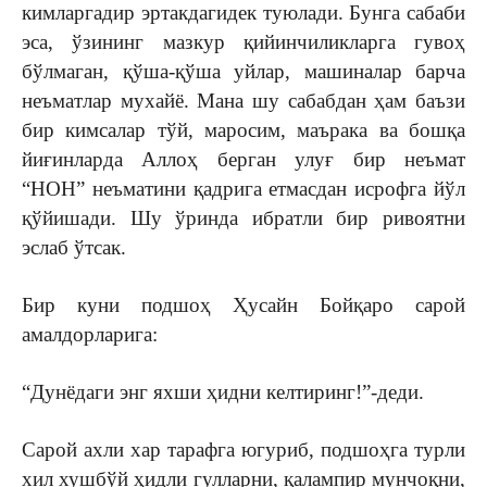
кимларгадир эртакдагидек туюлади. Бунга сабаби
эса, ўзининг мазкур қийинчиликларга гувоҳ
бўлмаган, қўша-қўша уйлар, машиналар барча
неъматлар мухайё. Мана шу сабабдан ҳам баъзи
бир кимсалар тўй, маросим, маърака ва бошқа
йиғинларда Аллоҳ берган улуғ бир неъмат
“НОН” неъматини қадрига етмасдан исрофга йўл
қўйишади. Шу ўринда ибратли бир ривоятни
эслаб ўтсак.
Бир куни подшоҳ Ҳусайн Бойқаро сарой
амалдорларига:
“Дунёдаги энг яхши ҳидни келтиринг!”-деди.
Сарой ахли хар тарафга югуриб, подшоҳга турли
хил хушбўй ҳидли гулларни, қалампир мунчоқни,