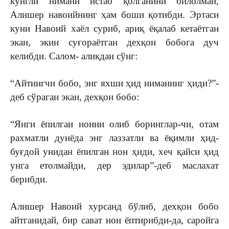
кўнгли нимани истаб қолганини билолмай,
Алишер навоийнинг ҳам боши қотибди. Эртаси
куни Навоий хаёл суриб, ариқ ёқалаб кетаётган
экан, экин суғораётган дехқон бобога дуч
келибди. Салом- аликдан сўнг:
“Айтингчи бобо, энг яхши ҳид ниманинг ҳиди?”-
деб сўраган экан, дехқон бобо:
“Янги ёпилган нонни олиб боринглар-чи, отам
рахматли дунёда энг лаззатли ва ёқимли ҳид-
буғдой унидан ёпилган нон ҳиди, хеч қайси ҳид
унга етолмайди, дер эдилар”-деб маслахат
берибди.
Алишер Навоий хурсанд бўлиб, дехқон бобо
айтганидай, бир сават нон ёптирибди-да, саройга