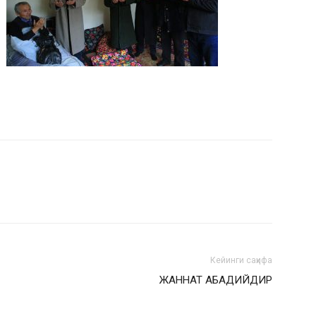
Кейинги саҳифа
ЖАННАТ АБАДИЙДИР