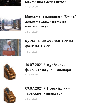
масжидида жума шукуҳи
12.01.2024
Мархамат туманидаги “Сунна”
жоме масжидида жума
намози шукуҳи
05.01.2024
ҚУРБОНЛИК АҲКОМЛАРИ ВА
ФАЗИЛАТЛАРИ
16.07.2021
16.07.2021 й. Қурбонлик
фазилати ва унинг ҳукмлари
15.07.2021
09.07.2021 й. Порахўрлик –
тараққиёт кушандаси
08.07.2021