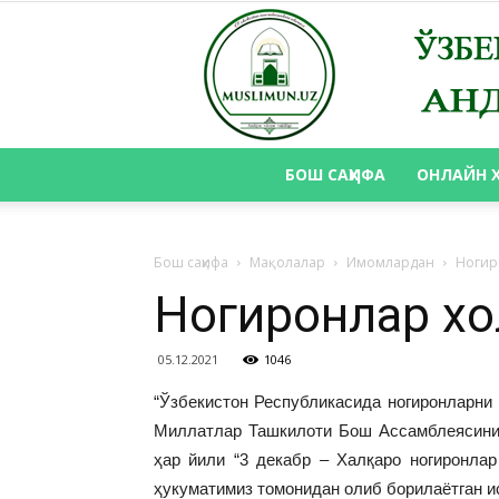
БОШ САҲИФА
ОНЛАЙН 
Бош саҳифа
Мақолалар
Имомлардан
Ногир
Ногиронлар хо
05.12.2021
1046
“Ўзбекистон Республикасида ногиронларни 
Миллатлар Ташкилоти Бош Ассамблеясининг
ҳар йили “3 декабр – Халқаро ногиронла
ҳукуматимиз томонидан олиб борилаётган и