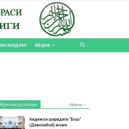
МАСЖИДЛАР
МЕДИА
Жума маърузалари
Кўпроқ
Андижон шаҳридаги “Бош”
(Девонабой) жоме