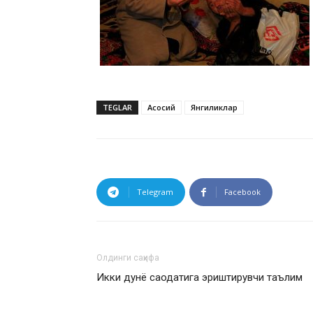
TEGLAR
Асосий
Янгиликлар
Telegram
Facebook
Олдинги саҳифа
Икки дунё саодатига эриштирувчи таълим