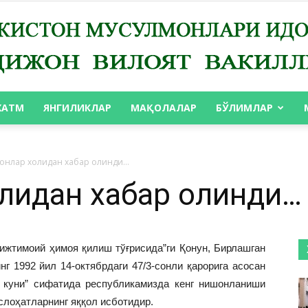
ХАТМ
ЯНГИЛИКЛАР
МАҚОЛАЛАР
БЎЛИМЛАР
АНДИЖОН
онлар холидан хабар олинди…
лидан хабар олинди…
ВИЛОЯТ
ижтимоий ҳимоя қилиш тўғрисида”ги Қонун, Бирлашган
 1992 йил 14-октябрдаги 47/3-сонли қарорига асосан
р куни” сифатида республикамизда кенг нишонланиши
слоҳатларнинг яққол исботидир.