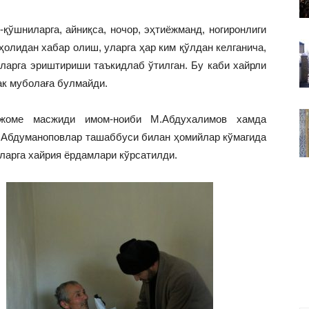
ВАКИЛЛИГИ
қўшниларга, айниқса, ночор, эҳтиёжманд, ногиронлиги
ҳолидан хабар олиш, уларга ҳар ким қўлдан келганича,
ларга эриштириши таъкидлаб ўтилган. Бу каби хайрли
ак муболаға булмайди.
 жоме масжиди имом-ноиби М.Абдухалимов хамда
.Абдуманоповлар ташаббуси билан ҳомийлар кўмагида
ларга хайрия ёрдамлари кўрсатилди.