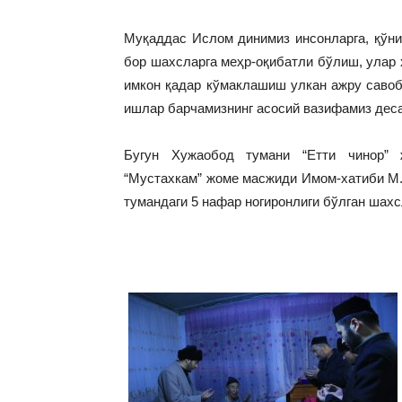
Муқаддас Ислом динимиз инсонларга, қўни-
бор шахсларга меҳр-оқибатли бўлиш, улар 
имкон қадар кўмаклашиш улкан ажру савоб
ишлар барчамизнинг асосий вазифамиз дес
Бугун Хужаобод тумани “Етти чинор”
“Мустахкам” жоме масжиди Имом-хатиби М
тумандаги 5 нафар ногиронлиги бўлган шахс