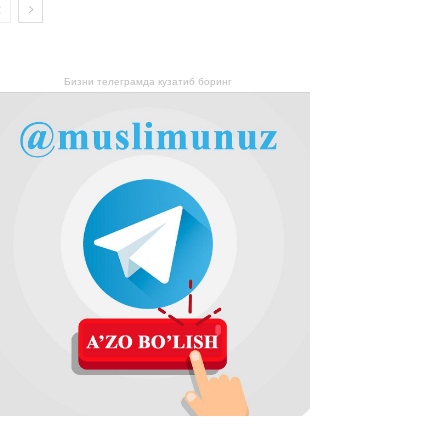
Бизни телеграмда кузатиб боринг