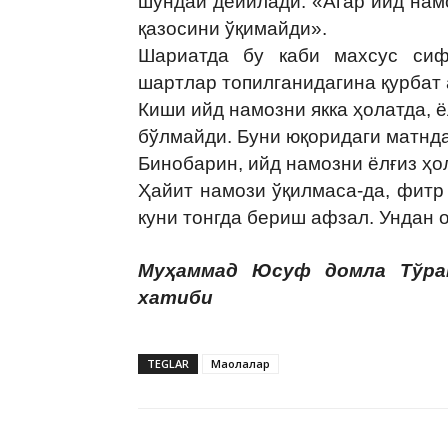
шундай дейилади: «Aгар ийд намо
қазосини ўқимайди».
Шариатда бу каби махсус сиф
шартлар топилганидагина қурбат 
Киши ийд намозни якка ҳолатда, ё
бўлмайди. Буни юқоридаги матнда
Бинобарин, ийд намозни ёлғиз ҳо
Ҳайит намози ўқилмаса-да, фитр
куни тонгда бериш афзал. Ундан 
Муҳаммад Юсуф домла Тўра
хатиби
TEGLAR
Мақолалар