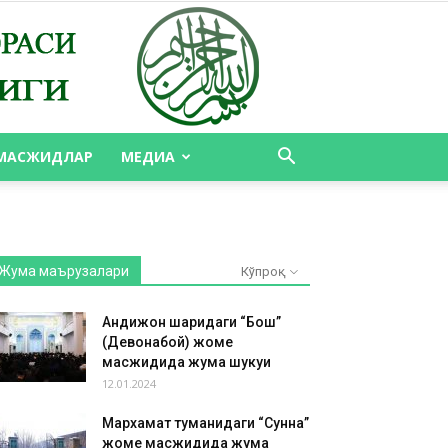
МАСЖИДЛАР
МЕДИА
Жума маърузалари
Кўпроқ
Андижон шаҳридаги “Бош”
(Девонабой) жоме
масжидида жума шукуҳи
12.01.2024
Мархамат туманидаги “Сунна”
жоме масжидида жума