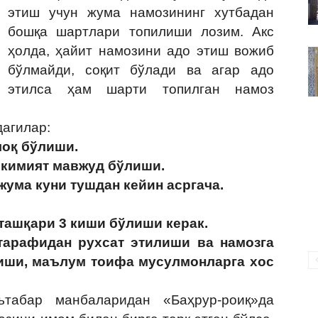
ВАКИЛЛИГИ
этиш учун жума намозининг хутбадан
бошқа шартлари топилиши лозим. Акс
ҳолда, ҳайит намозини адо этиш вожиб
бўлмайди, соқит бўлади ва агар адо
этилса ҳам шарти топилган намоз
агилар:
оқ бўлиши.
ҳокимият мавжуд бўлиши.
 жума куни тушдан кейин асргача.
 ташқари 3 киши бўлиши керак.
тарафидан рухсат этилиши ва намозга
иши, маълум тоифа мусулмонларга хос
табар манбаларидан «Баҳрур-роиқ»да