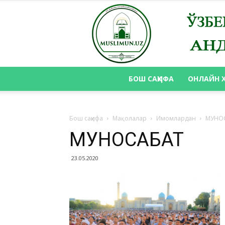
БОШ САҲИФА
ОНЛАЙН 
Бош саҳифа
Мақолалар
Имомлардан
МУНО
МУНОСАБАТ
23.05.2020