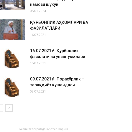
намози шукуҳи
05.01.2024
ҚУРБОНЛИК АҲКОМЛАРИ ВА
ФАЗИЛАТЛАРИ
16.07.2021
16.07.2021 й. Қурбонлик
фазилати ва унинг ҳукмлари
15.07.2021
09.07.2021 й. Порахўрлик –
тараққиёт кушандаси
08.07.2021
Бизни телеграмда кузатиб боринг