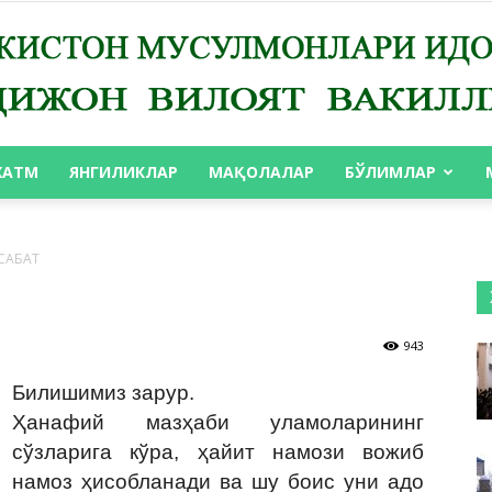
ХАТМ
ЯНГИЛИКЛАР
МАҚОЛАЛАР
БЎЛИМЛАР
АНДИЖОН
САБАТ
943
ВИЛОЯТ
Билишимиз зарур.
Ҳанафий мазҳаби уламоларининг
сўзларига кўра, ҳайит намози вожиб
намоз ҳисобланади ва шу боис уни адо