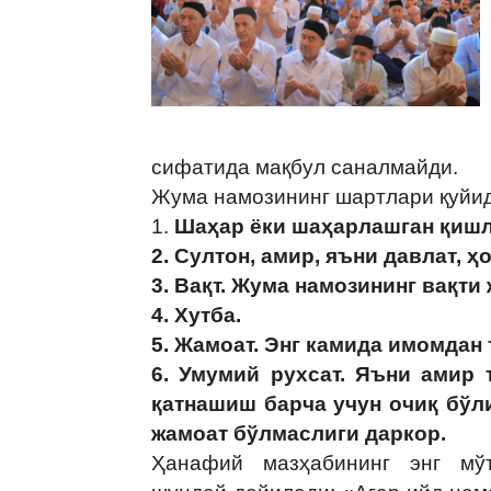
сифатида мақбул саналмайди.
Жума намозининг шартлари қуйид
1.
Шаҳар ёки шаҳарлашган қишл
2. Султон, амир, яъни давлат, 
3. Вақт. Жума намозининг вақти
4. Хутба.
5. Жамоат. Энг камида имомдан
6. Умумий рухсат. Яъни амир 
қатнашиш барча учун очиқ бўл
жамоат бўлмаслиги даркор.
Ҳанафий мазҳабининг энг мўъ