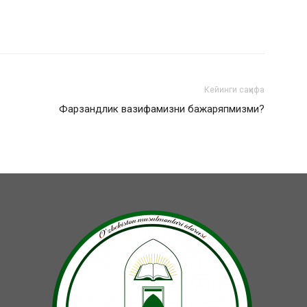
Кейинги саҳифа
Фарзандлик вазифамизни бажаряпмизми?