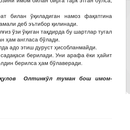
зини имом билан бирга тарк этган бўлса,
ат билан ўқиладиган намоз фақатгина
амали деб эътибор қилинади.
лғиз ўзи ўқиган тақдирда бу шартлар тугал
н ҳам англаса бўлади.
лда адо этиш дуруст ҳисобланмайди.
 садақаси берилади. Уни арафа ёки ҳайит
олдин берилса ҳам бўлаверади.
қулов Олтинкўл туман бош имом-