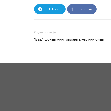
Telegram
Facebook
Олдинги саҳифа
“Вақф” фонди минг оилани кўнглини олди