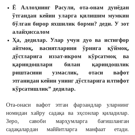
Ё Аллоҳнинг Расули, ота-онам дунёдан
ўтгандан кейин уларга қилишим мумкин
бўлган бирор яхшилик борми? деди. У зот
алайҳиссалом
Ҳа
, дедилар. Улар учун дуо ва истиғфор
айтмоқ, васиятларини ўрнига қўймоқ,
дўстларига иззат-икром кўрсатмоқ ва
қариндошлари билан қариндошлик
риштасини узмаслик, отаси вафот
этганидан кейин унинг дўстларига илтифот
кўрсатиш
лик” дедилар.
Ота-онаси вафот этган фарзандлар уларнинг
номидан хайру садақа ва эҳсонлар қиладилар.
Зеро, савоби марҳумларга бағишланган
садақалардан маййитларга манфаат етади.