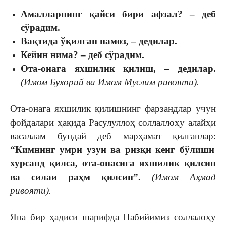
Амалларнинг қайси бири афзал?
– деб
сўрадим.
Вақтида ўқилган намоз
, – дедилар.
Кейин нима?
– деб сўрадим
.
Ота-онага яхшилик қилиш
, – дедилар
.
(Имом Бухорий ва Имом Муслим ривояти).
Ота-онага яхшилик қилишнинг фарзандлар учун
фойдалари ҳақида Расулуллоҳ соллаллоҳу алайҳи
васаллам бундай деб марҳамат қилганлар:
“Кимнинг умри узун ва ризқи кенг бўлиши
хурсанд қилса, ота-онасига яхшилик қилсин
ва силаи раҳм қилсин”.
(Имом Аҳмад
ривояти).
Яна бир ҳадиси шарифда Набийимиз соллалоҳу