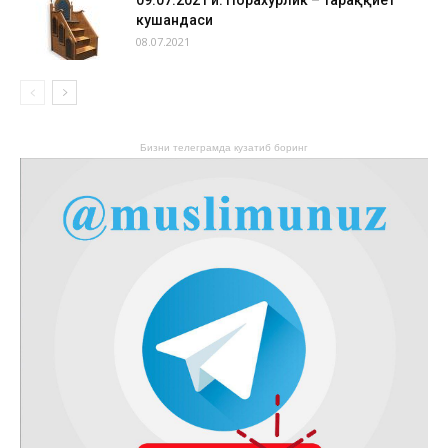
09.07.2021 й. Порахўрлик – тараққиёт
кушандаси
08.07.2021
Бизни телеграмда кузатиб боринг