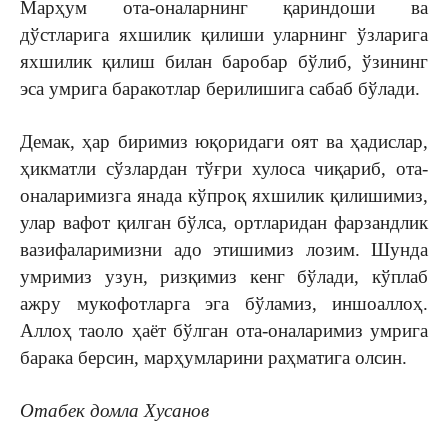
Марҳум ота-оналарнинг қариндоши ва
дўстларига яхшилик қилиши уларнинг ўзларига
яхшилик қилиш билан баробар бўлиб, ўзининг
эса умрига баракотлар берилишига сабаб бўлади.
Демак, ҳар биримиз юқоридаги оят ва ҳадислар,
ҳикматли сўзлардан тўғри хулоса чиқариб, ота-
оналаримизга янада кўпроқ яхшилик қилишимиз,
улар вафот қилган бўлса, ортларидан фарзандлик
вазифаларимизни адо этишимиз лозим. Шунда
умримиз узун, ризқимиз кенг бўлади, кўплаб
ажру мукофотларга эга бўламиз, иншоаллоҳ.
Аллоҳ таоло ҳаёт бўлган ота-оналаримиз умрига
барака берсин, марҳумларини раҳматига олсин.
Отабек домла Хусанов