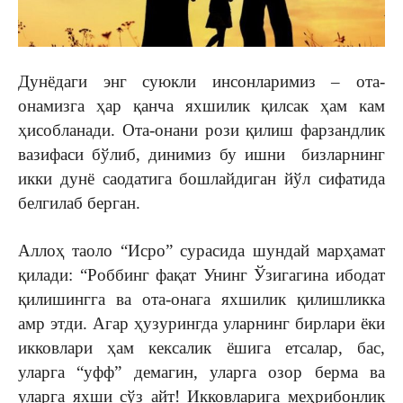
Дунёдаги энг суюкли инсонларимиз – ота-
онамизга ҳар қанча яхшилик қилсак ҳам кам
ҳисобланади. Ота-онани рози қилиш фарзандлик
вазифаси бўлиб, динимиз бу ишни бизларнинг
икки дунё саодатига бошлайдиган йўл сифатида
белгилаб берган.
Аллоҳ таоло “Исро” сурасида шундай марҳамат
қилади: “Роббинг фақат Унинг Ўзигагина ибодат
қилишингга ва ота-онага яхшилик қилишликка
амр этди. Агар ҳузурингда уларнинг бирлари ёки
икковлари ҳам кексалик ёшига етсалар, бас,
уларга “уфф” демагин, уларга озор берма ва
уларга яхши сўз айт! Икковларига меҳрибонлик