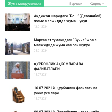
Жума маърузалари
Барчаси
Кўпроқ
Андижон шаҳридаги “Бош” (Девонабой)
жоме масжидида жума шукуҳи
12.01.2024
Мархамат туманидаги “Сунна” жоме
масжидида жума намози шукуҳи
05.01.2024
ҚУРБОНЛИК АҲКОМЛАРИ ВА
ФАЗИЛАТЛАРИ
16.07.2021
16.07.2021 й. Қурбонлик фазилати ва
унинг ҳукмлари
15.07.2021