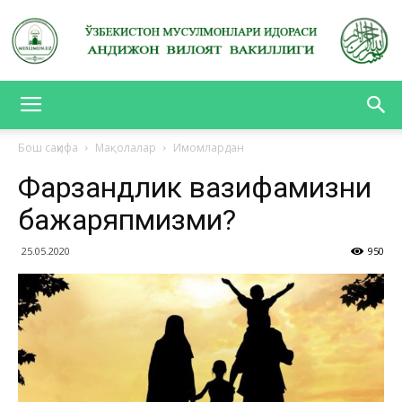
АНДИЖОН
Бош саҳифа
Мақолалар
Имомлардан
Фарзандлик вазифамизни
ВИЛОЯТ
бажаряпмизми?
25.05.2020
950
ВАКИЛЛИГИ