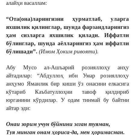
алайҳи васаллам:
“Ота(она)ларингизни ҳурматлаб, уларга
яхшилик қилинглар, шунда фарзандларингиз
ҳам сизларга яхшилик қилади. Иффатли
бўлинглар, шунда аёлларингиз ҳам иффатли
бўлишади”.
(Имом Ҳоким ривояти).
Абу Мусо ал-Ашъарий розияллоҳу анҳу
айтадилар: “Абдуллоҳ ибн Умар розияллоҳу
анҳумо Яманлик бир киши ўз онасини елкасига
кўтариб Каъбатуллоҳни тавоф қилдириб
юрганини кўрдилар. У одам тинмай бу байтни
айтар эди:
Онаи зорим учун бўйнини эгган туяман,
Туя минган онам ҳориса-да, мен ҳоримасман.