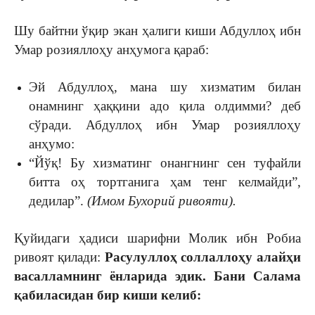
Шу байтни ўқир экан ҳалиги киши Абдуллоҳ ибн
Умар розияллоҳу анҳумога қараб:
Эй Абдуллоҳ, мана шу хизматим билан
онамнинг ҳаққини адо қила олдимми? деб
сўради. Абдуллоҳ ибн Умар розияллоҳу
анҳумо:
“Йўқ! Бу хизматинг онангнинг сен туфайли
битта оҳ тортганига ҳам тенг келмайди”,
дедилар”.
(Имом Бухорий ривояти).
Қуйидаги ҳадиси шарифни Молик ибн Робиа
ривоят қилади:
Расулуллоҳ соллаллоҳу алайҳи
васаллам
нинг ёнларида эдик. Бани Салама
қабиласидан бир киши келиб: