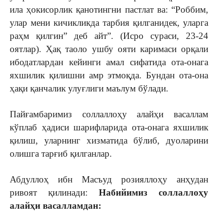
ила ҳокисорлик қанотингни пастлат ва: “Роббим,
улар мени кичикликда тарбия қилганидек, уларга
раҳм қилгин” деб айт”. (Исро сураси, 23-24
оятлар). Ҳақ таоло ушбу ояти каримаси орқали
ибодатлардан кейинги амал сифатида ота-онага
яхшилик қилишни амр этмоқда. Бундан ота-она
ҳақи қанчалик улуғлиги маълум бўлади.
Пайғамбаримиз соллаллоҳу алайҳи васаллам
кўплаб ҳадиси шарифларида ота-онага яхшилик
қилиш, уларнинг хизматида бўлиб, дуоларини
олишга тарғиб қилганлар.
Абдуллоҳ ибн Масъуд розияллоҳу анҳудан
ривоят қилинади:
Набий
имиз соллаллоҳу
алайҳи васалламдан: