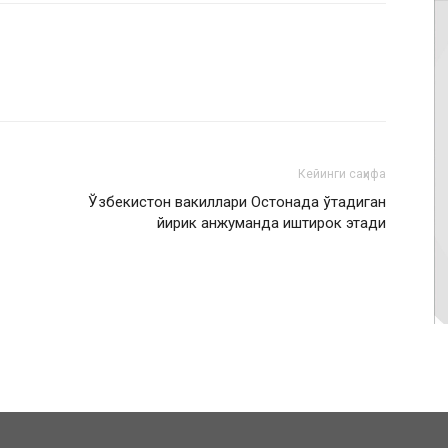
Кейинги саҳифа
Ўзбекистон вакиллари Остонада ўтадиган
йирик анжуманда иштирок этади