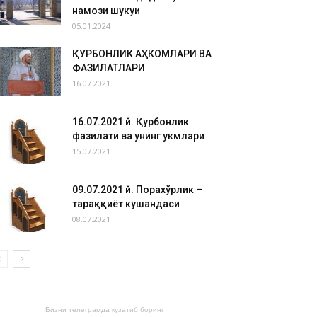
намози шукуҳи
05.01.2024
ҚУРБОНЛИК АҲКОМЛАРИ ВА
ФАЗИЛАТЛАРИ
16.07.2021
16.07.2021 й. Қурбонлик
фазилати ва унинг ҳукмлари
15.07.2021
09.07.2021 й. Порахўрлик –
тараққиёт кушандаси
08.07.2021
Бизни телеграмда кузатиб боринг