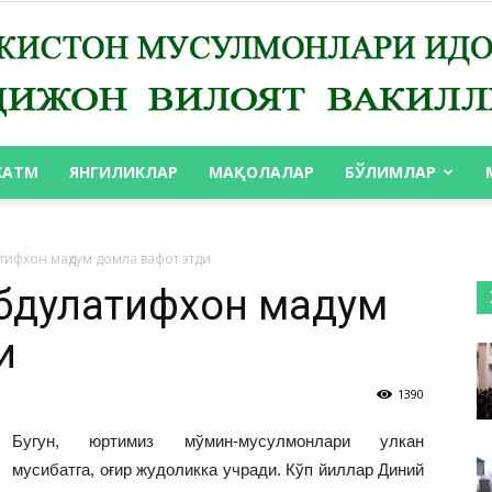
ХАТМ
ЯНГИЛИКЛАР
МАҚОЛАЛАР
БЎЛИМЛАР
АНДИЖОН
атифхон маҳдум домла вафот этди
Абдулатифхон маҳдум
и
ВИЛОЯТ
1390
Бугун, юртимиз мўмин-мусулмонлари улкан
мусибатга, оғир жудоликка учради. Кўп йиллар Диний