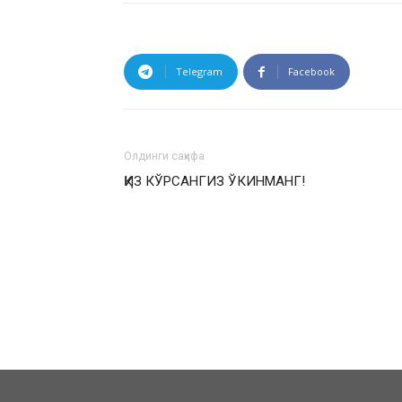
Telegram
Facebook
Олдинги саҳифа
ҚИЗ КЎРСАНГИЗ ЎКИНМАНГ!