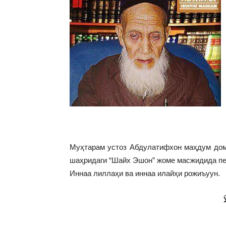
Муҳтарам устоз Абдулатифхон маҳдум домл
шаҳридаги “Шайх Эшон” жоме масжидида пе
Иннаа лиллаҳи ва иннаа илайҳи рожиъуун.