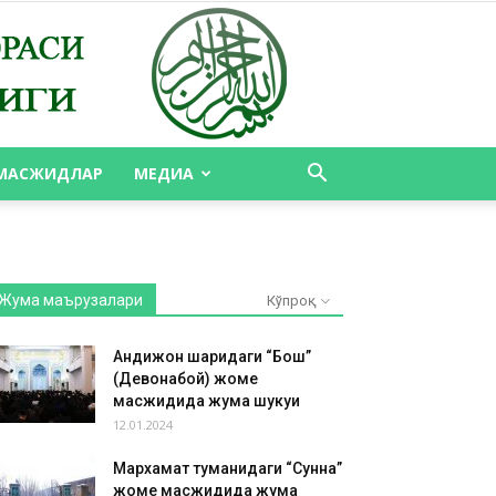
МАСЖИДЛАР
МЕДИА
Жума маърузалари
Кўпроқ
Андижон шаҳридаги “Бош”
(Девонабой) жоме
масжидида жума шукуҳи
12.01.2024
Мархамат туманидаги “Сунна”
жоме масжидида жума