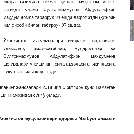
идора тизимида хизмат қилган, муҳтарам устоз,
ВАКИЛЛИГИ
таниқли уламо Султонмаҳмудов Абдулатифхон
маҳдум домла табаррук 94 ёшда вафот этди (ҳижрий
йил ҳисоби билан табаррук 97 ёшда).
Ўзбекистон мусулмонлари идораси раҳбарияти,
уламолар, имом-хатиблар, мударрислар ва
Султонмаҳмудов Абдулатифхон махдумнинг
шогирдлари у кишининг оила аъзоларига, яқинларига
чуқур таъзия изҳор этади.
анинг жанозалари 2018 йил 9 октябрь куни Наманган
шин намозидан сўнг ўқилади.
Ўзбекистон мусулмонлари идораси Матбуот хизмати