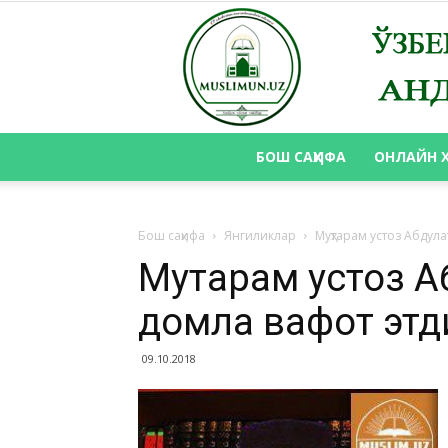
БОШ САҲИФА
ОНЛАЙН 
Бош саҳифа
Янгиликлар
Муҳтарам устоз Абдул
Муҳтарам устоз 
домла вафот этд
09.10.2018