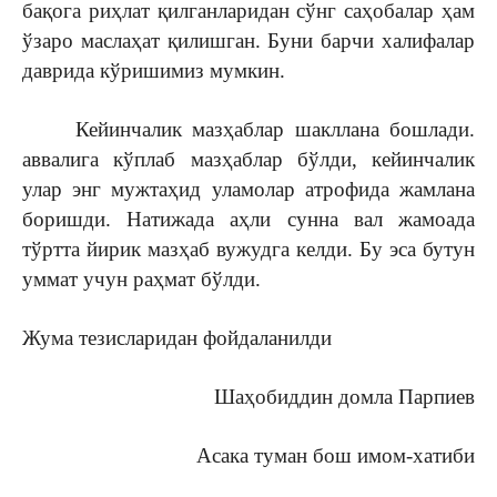
бақога риҳлат қилганларидан сўнг саҳобалар ҳам
ўзаро маслаҳат қилишган. Буни барчи халифалар
даврида кўришимиз мумкин.
Кейинчалик мазҳаблар шакллана бошлади.
аввалига кўплаб мазҳаблар бўлди, кейинчалик
улар энг мужтаҳид уламолар атрофида жамлана
боришди. Натижада аҳли сунна вал жамоада
тўртта йирик мазҳаб вужудга келди. Бу эса бутун
уммат учун раҳмат бўлди.
Жума тезисларидан фойдаланилди
Шаҳобиддин домла Парпиев
Асака туман бош имом-хатиби