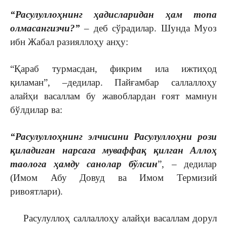
“Расулуллоҳнинг ҳадисларидан
ҳам топа
олмасангизчи?”
– деб сўрадилар. Шунда Муоз
ибн Жабал разияллоҳу анҳу:
“Қараб турмасдан, фикрим ила ижтиҳод
қиламан”, –дедилар. Пайғамбар саллаллоҳу
алайҳи васаллам бу жавоблардан ғоят мамнун
бўлдилар ва:
“Расулуллоҳнинг элчисини Расулуллоҳни рози
қиладиган нарсага муваффақ қилган Аллоҳ
таолога ҳамду санолар бўлсин
”, – дедилар
(Имом Абу Довуд ва Имом Термизий
ривоятлари).
Расулуллоҳ саллаллоҳу алайҳи васаллам дорул