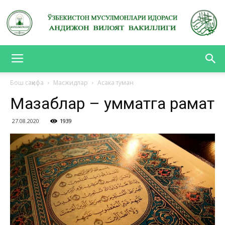
АНДИЖОН
Бош саҳифа
Масжидлар
Асака туман
Мазҳаблар – умматга раҳмат
ВИЛОЯТ
27.08.2020
1939
ВАКИЛЛИГИ