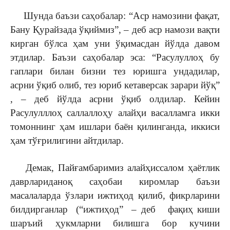
Шунда баъзи саҳобалар: “Аср намозини фақат,
Бану Қурайзада ўқиймиз”, – деб аср намози вақти
кирган бўлса ҳам уни ўқимасдан йўлда давом
этдилар. Баъзи саҳобалар эса: “Расулуллоҳ бу
гаплари билан бизни тез юришга ундадилар,
асрни ўқиб олиб, тез юриб кетаверсак зарари йўқ”
, – деб йўлда асрни ўқиб олдилар. Кейин
Расулулллоҳ саллаллоҳу алайҳи васалламга икки
томоннинг ҳам ишлари баён қилинганда, иккиси
ҳам тўғрилигини айтдилар.
Демак, Пайғамбаримиз алайҳиссалом ҳаётлик
даврлариданоқ саҳобаи киромлар баъзи
масалаларда ўзлари ижтиҳод қилиб, фикрларини
билдирганлар (“ижтиҳод” – деб фақиҳ киши
шаръий ҳукмларни билишга бор кучини