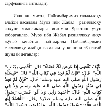
сарфлашига айтилади).
Иккинчи мисол, Пайғамбаримиз саллаллоҳу
алайҳи васаллам Муоз ибн Жабал разияллоҳу
анҳуни яманликларга исломни ўргатиш учун
юборганлар. Муоз ибн Жабал разияллоҳу анҳу
жўнаб кетаётган пайтларида Пайғамбаримиз
саллаллоҳу алайҳи васаллам у кишини тўхтатиб
шундай деганлар:
“
قَالَ: “أَقْضِي بِكِتَابِ
‏ كَيْفَ تَقْضِي إِذَا عَرَضَ لَكَ قَضَاءٌ‏”‏‏
اللَّهِ” ‏ قَالَ:
‏”‏فَإِنْ لَمْ تَجِدْ فِي كِتَابِ اللَّهِ‏”
‏ قَالَ: “فَبِسُنَّةِ
رَسُولِ اللَّهِ صلى الله عليه وسلم”‏ قَالَ:
‏”‏فَإِنْ لَمْ تَجِدْ
فِي سُنَّةِ رَسُولِ اللَّهِ صلى الله عليه وسلم وَلاَ فِي
كِتَابِ اللَّهِ‏”‏
‏ قَالَ: “أَجْتَهِدُ رَأْيِي وَلاَ آلُو” فَضَرَبَ رَسُولُ
اللَّهِ صلى الله عليه وسلم صَدْرَهُ وَقَالَ: ‏
“‏الْحَمْدُ لِلَّهِ
الَّذِي وَفَّقَ رَسُولَ رَسُولِ اللَّهِ لِمَا يُرْضِي رَسُولَ اللَّهِ”