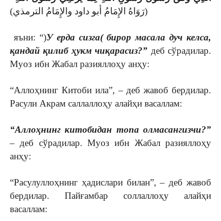
(رَوَاهُ الإِمَامُ أبو داود والإِمَامُ الترمذي)
яъни: “)
У ерда сизга
(
бирор масала дуч келса,
қандай қилиб ҳукм чиқарасиз?”
деб сўрадилар.
Муоз ибн Жабал разияллоҳу анҳу:
“Аллоҳнинг Китоби ила”, – деб жавоб бердилар.
Расули Акрам саллаллоҳу алайҳи васаллам:
“Аллоҳнинг китобидан топа олмасангизчи?”
– деб сўрадилар. Муоз ибн Жабал разияллоҳу
анҳу:
“Расулуллоҳнинг ҳадислари билан”, – деб жавоб
бердилар. Пайғамбар соллаллоҳу алайҳи
васаллам: