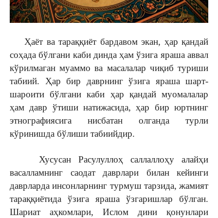
Ҳаёт ва тараққиёт бардавом экан, ҳар қандай
соҳада бўлгани каби динда ҳам ўзига яраша аввал
кўрилмаган муаммо ва масалалар чиқиб туриши
табиий. Ҳар бир даврнинг ўзига яраша шарт-
шароити бўлгани каби ҳар қандай муомалалар
ҳам давр ўтиши натижасида, ҳар бир юртнинг
этнографиясига нисбатан олганда турли
кўринишда бўлиши табиийдир.
Хусусан Расулуллоҳ саллаллоҳу алайҳи
васалламнинг саодат даврлари билан кейинги
даврларда инсонларнинг турмуш тарзида, жамият
тараққиётида ўзига яраша ўзгаришлар бўлган.
Шариат аҳкомлари, Ислом дини қонунлари