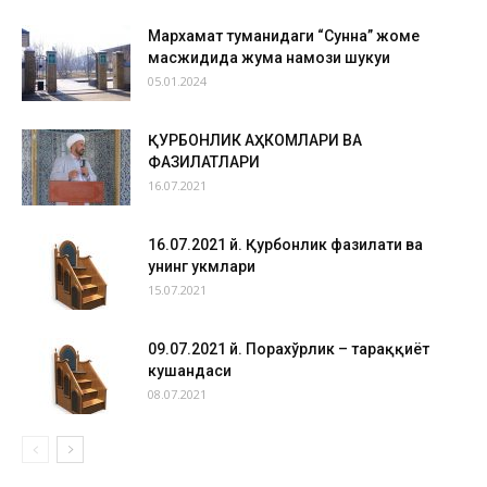
Мархамат туманидаги “Сунна” жоме
масжидида жума намози шукуҳи
05.01.2024
ҚУРБОНЛИК АҲКОМЛАРИ ВА
ФАЗИЛАТЛАРИ
16.07.2021
16.07.2021 й. Қурбонлик фазилати ва
унинг ҳукмлари
15.07.2021
09.07.2021 й. Порахўрлик – тараққиёт
кушандаси
08.07.2021