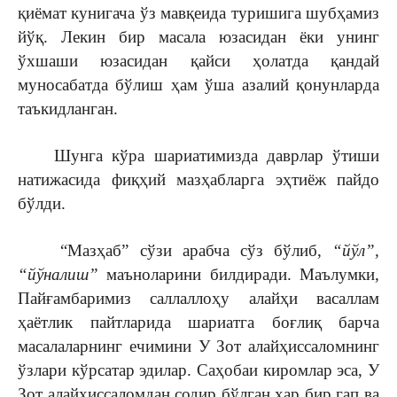
қиёмат кунигача ўз мавқеида туришига шубҳамиз
йўқ. Лекин бир масала юзасидан ёки унинг
ўхшаши юзасидан қайси ҳолатда қандай
муносабатда бўлиш ҳам ўша азалий қонунларда
таъкидланган.
Шунга кўра шариатимизда даврлар ўтиши
натижасида фиқҳий мазҳабларга эҳтиёж пайдо
бўлди.
“Мазҳаб” сўзи арабча сўз бўлиб,
“йўл”,
“йўналиш”
маъноларини билдиради. Маълумки,
Пайғамбаримиз саллаллоҳу алайҳи васаллам
ҳаётлик пайтларида шариатга боғлиқ барча
масалаларнинг ечимини У Зот алайҳиссаломнинг
ўзлари кўрсатар эдилар. Саҳобаи киромлар эса, У
Зот алайҳиссаломдан содир бўлган ҳар бир гап ва