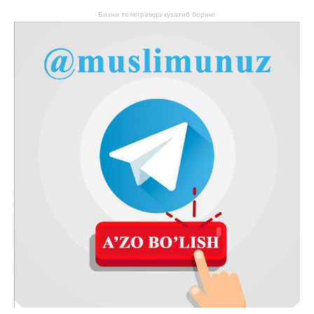
Бизни телеграмда кузатиб боринг