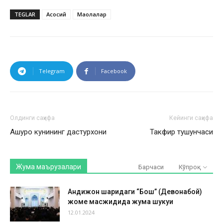
TEGLAR
Асосий
Мақолалар
Telegram
Facebook
Олдинги саҳифа
Кейинги саҳифа
Ашуро кунининг дастурхони
Такфир тушунчаси
Жума маърузалари
Барчаси
Кўпроқ
Андижон шаҳридаги “Бош” (Девонабой)
жоме масжидида жума шукуҳи
12.01.2024