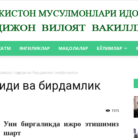
ХАТМ
ЯНГИЛИКЛАР
МАҚОЛАЛАР
БЎЛИМЛАР
АНДИЖОН
авирус таҳдиди ва бирдамлик симфонияси
диди ва бирдамлик
ВИЛОЯТ
1515
Уни биргаликда ижро этишимиз
шарт