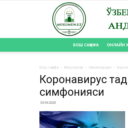
БОШ САҲИФА
ОНЛАЙН 
Бош саҳифа
Мақолалар
Имомлардан
Корон
Коронавирус таҳ
симфонияси
03.04.2020