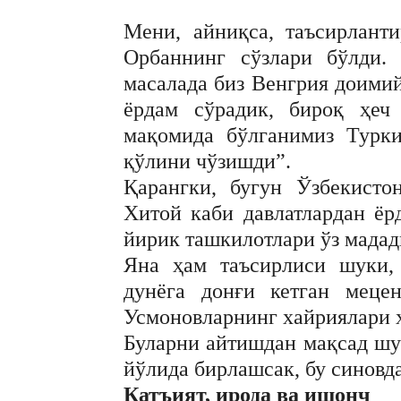
Мени, айниқса, таъсирлант
Орбаннинг сўзлари бўлди.
масалада биз Венгрия доими
ёрдам сўрадик, бироқ ҳеч
мақомида бўлганимиз Турк
қўлини чўзишди”.
Қарангки, бугун Ўзбекисто
Хитой каби давлатлардан ёр
йирик ташкилотлари ўз мада
Яна ҳам таъсирлиси шуки, 
дунёга донғи кетган меце
Усмоновларнинг хайриялари 
Буларни айтишдан мақсад шук
йўлида бирлашсак, бу синовда
Қатъият, ирода ва ишонч