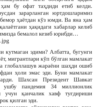
 ҳам бу офат таҳдиди етиб келди.
русдан зарарланган юртдошларимиз
 бемор ҳаётдан кўз юмди. Ва яна ҳам
қалаётгани ҳақидаги хабарлар келиб
римизда бемалол кезиб юрибди…
и кутмаган эдими? Албатта, бугунги
ёт, мигрантлари кўп бўлган мамлакат
ва глобаллашув жараёни шаҳди ошиб
вфдан ҳоли эмас эди. Буни мамлакат
арди. Шахсан Президент Шавкат
қ ушбу пандемия 34 миллионлик
и учун қанчалик хавф туғдириши
ок қилган эди.