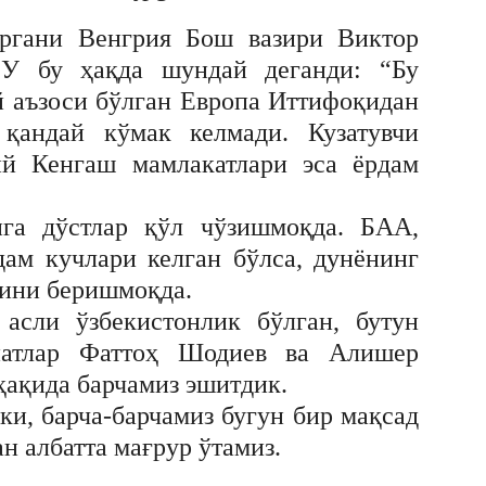
иргани Венгрия Бош вазири Виктор
 У бу ҳақда шундай деганди: “Бу
й аъзоси бўлган Европа Иттифоқидан
 қандай кўмак келмади. Кузатувчи
ий Кенгаш мамлакатлари эса ёрдам
нга дўстлар қўл чўзишмоқда. БАА,
дам кучлари келган бўлса, дунёнинг
дини беришмоқда.
асли ўзбекистонлик бўлган, бутун
натлар Фаттоҳ Шодиев ва Алишер
ҳақида барчамиз эшитдик.
и, барча-барчамиз бугун бир мақсад
н албатта мағрур ўтамиз.