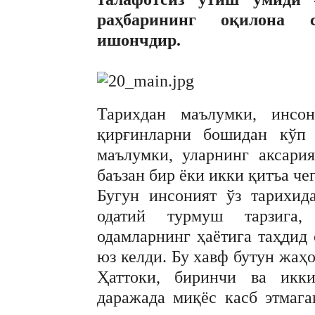
раҳбарининг оқилона с
ишончдир.
Тарихдан маълумки, инсо
қирғинларни бошидан кўп 
маълумки, уларнинг аксари
баъзан бир ёки икки қитъа чег
Бугун инсоният ўз тарихид
одатий турмуш тарзига,
одамларнинг ҳаётига таҳдид
юз келди. Бу хавф бутун жаҳо
Ҳаттоки, биринчи ва икк
даражада миқёс касб этмага