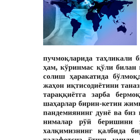
пучмоқларида таҳликали б
ҳам, кўринмас қўли билан
солиш ҳаракатида бўлмоқ
жаҳон иқтисодиётини таназ
тараққиётга зарба бермо
шаҳарлар бирин-кетин жим
пандемиянинг дунё ва биз
нималар рўй беришини
халқимизнинг қалбида би
талафотсиз ўтиш умиди 