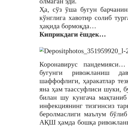
олмаган эди.
Ҳа, сўз ўша бугун барчанин
кўнглига хавотир солиб тур
ҳақида бормоқда…
Киприкдаги ёшдек…
Коронавирус пандемияси…
бугунги ривожланиш дав
шаффофлиги, ҳаракатлар тез
яна ҳам таассуфлиси шуки, бу
билан шу кунгача мақтаниб 
инфекциянинг тизгинсиз та
беролмаслиги маълум бўлиб
AҚШ ҳамда бошқа ривожланга