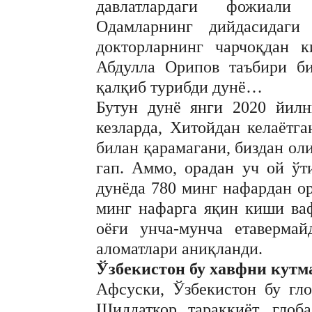
давлатлардаги фожиали
Одамларнинг дийдасидаги
докторларнинг чарчоқдан 
Абдулла Орипов таъбири би
қалқиб турибди дунё…
Бутун дунё янги 2020 йилн
кезларда, Хитойдан келаётга
билан қарамагани, биздан оли
гап. Аммо, орадан уч ой ўт
дунёда 780 минг нафардан ор
минг нафарга яқин киши вафо
оёғи унча-мунча етавермай
аломатлари аниқланди.
Ўзбекистон бу хавфни кутм
Aфсуски, Ўзбекистон бу гло
Шиддаткор тараққиёт, глоб