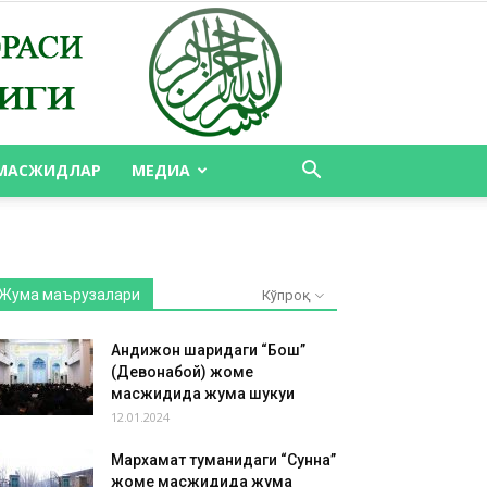
МАСЖИДЛАР
МЕДИА
Жума маърузалари
Кўпроқ
Андижон шаҳридаги “Бош”
(Девонабой) жоме
масжидида жума шукуҳи
12.01.2024
Мархамат туманидаги “Сунна”
жоме масжидида жума