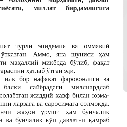
иёсати, миллат бирдамлигига
ният турли эпидемия ва оммавий
ўтказган. Aммо, яна шуниси ҳам
яти маҳаллий миқёсда бўлиб, фақат
арасини ҳатлаб ўтган эди.
а илк бор нафақат фаровонлиги ва
 балки сайёрадаги миллиардлаб
 солаётган жиддий хавф билан юзма-
нни ларзага ва саросимага солмоқда.
инчи жаҳон уруши ҳам бунчалик
н ва бунчалик кўп давлатни қамраб