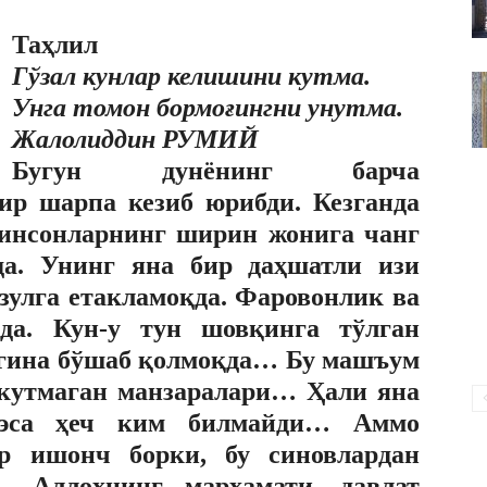
ВАКИЛЛИГИ
Таҳлил
Гўзал кунлар келишини кутма.
Унга томон бормоғингни унутма.
Жалолиддин РУМИЙ
Бугун дунёнинг барча
ир шарпа кезиб юрибди. Кезганда
 инсонларнинг ширин жонига чанг
да. Унинг яна бир даҳшатли изи
зулга етакламоқда. Фаровонлик ва
қда. Кун-у тун шовқинга тўлган
гина бўшаб қолмоқда… Бу машъум
 кутмаган манзаралари… Ҳали яна
 эса ҳеч ким билмайди… Аммо
р ишонч борки, бу синовлардан
– Аллоҳнинг марҳамати, давлат