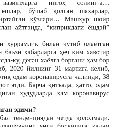
 вазиятларга нигоҳ солинг-а…
 ёшлар, бўшаб қолган шаҳарлар,
киртайган кўзлари… Машҳур шоир
лан айтганда, “киприкдаги ёшдай”
и хуррамлик билан кутиб олаётган
н баъзи хабарларга ҳеч ким хавотир
сда-ку, деган хаёлга боргани ҳам бор
иб, 2020 йилнинг 31 мартига келиб,
тиқ одам коронавирусга чалинди, 38
т этди. Барча қитъада, ҳатто, одам
диган ҳудудларда ҳам коронавирус
аган эдими?
бал тенденциядан четда қололмади.
аллашувнинг янги босқичига қадам