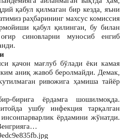
пандемияга айланмаган вақтда ҳам,
ддий қабул қилмаган бир кезда, яъни
атимиз раҳбарининг махсус комиссия
рмойиши қабул қилинган, бу билан
оғир синовларни муносиб енгиб
анди.
ди
яси қачон мағлуб бўлади ёки камая
 ким аниқ жавоб беролмайди. Демак,
 кутилмаган ривожига ҳамиша тайёр
р-бирига ёрдамга шошилмоқда.
итойда ушбу инфекция тарқалган
р инсонпарварлик ёрдамини жўнатди.
 Венгрияга…