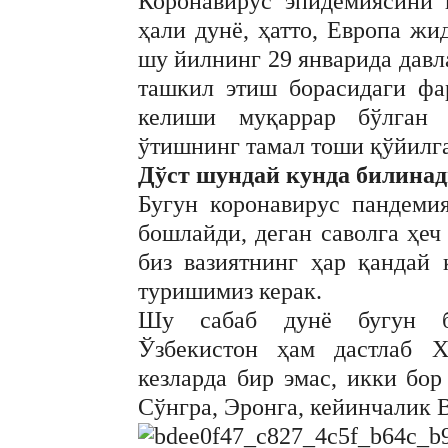
Коронавирус эпидемиясини 
ҳали дунё, ҳатто, Европа жи
шу йилнинг 29 январида давл
ташкил этиш борасидаги фа
келиши муқаррар бўлган 
ўтишнинг тамал тоши қўйилг
Дўст шундай кунда билина
Бугун коронавирус пандеми
бошлайди, деган саволга ҳеч
биз вазиятнинг ҳар қандай
туришимиз керак.
Шу сабаб дунё бугун би
Ўзбекистон ҳам дастлаб Х
кезларда бир эмас, икки бо
Сўнгра, Эронга, кейинчалик