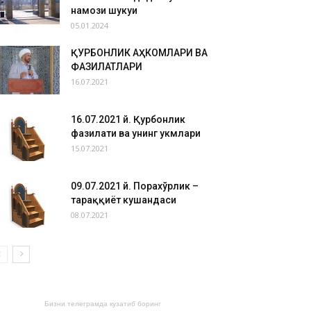
намози шукуҳи
05.01.2024
ҚУРБОНЛИК АҲКОМЛАРИ ВА
ФАЗИЛАТЛАРИ
16.07.2021
16.07.2021 й. Қурбонлик
фазилати ва унинг ҳукмлари
15.07.2021
09.07.2021 й. Порахўрлик –
тараққиёт кушандаси
08.07.2021
Бизни телеграмда кузатиб боринг