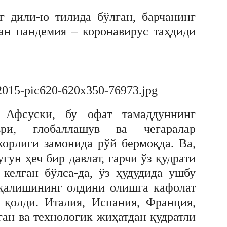
г дили-ю тилида бўлган, барчанинг
ган пандемия – коронавирус таҳдиди
 Афсуски, бу офат тамаддуннинг
ри, глобаллашув ва чегаралар
корлиги замонида рўй бермоқда. Ва,
гун ҳеч бир давлат, гарчи ўз қудрати
келган бўлса-да, ўз ҳудудида ушбу
рқалишининг олдини олишга кафолат
 қолди. Италия, Испания, Франция,
н ва технологик жиҳатдан қудратли