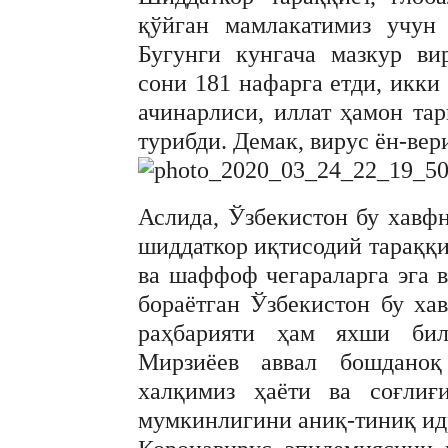
қўйган мамлакатимиз учун
Бугунги кунгача мазкур ви
сони 181 нафарга етди, икки
ачинарлиси, иллат ҳамон тар
турибди. Демак, вирус ён-ве
Аслида, Ўзбекистон бу хавфн
шиддаткор иқтисодий тараққи
ва шаффоф чегараларга эга 
бораётган Ўзбекистон бу ха
раҳбарияти ҳам яхши бил
Мирзиёев аввал бошдано
халқимиз ҳаёти ва соғлиғ
мумкинлигини аниқ-тиниқ идр