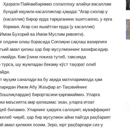
ВАКИЛЛИГИ
Ҳазрати Пайғамбаримиз солаллоҳу алайҳи васаллам
бундай юқумли касалликлар ҳақида: “Агар сизлар у
(касаллик) бирор ерда тарқаганини эшитсангиз, у ерга
борманг. Агар сиз яшаётган ерда (у касаллик)
р (Имом Бухорий ва Имом Муслим ривояти).
нг олдини олиш борасида Соғлиқни сақлаш вазирлиги
атъий амал қилиш ҳар бир мусулмоннинг вазифасидир.
лмайди. Ким ўзини покиза тутиб, тавсияда
б турса, шу жумладан бекаму кўст таҳорат олиб
айди.
т муҳим саналади ва бу ақида матнларимизда ҳам
ларидан Имом Абу Жаъфар ат-Таҳовийнинг
бошлиқлардан) бирортасини қарғамаймиз. Уларга
и маъсиятга амр қилишмас экан, уларга итоат
деб биламиз. Уларнинг ҳаққига салоҳият, муваффақият
келиб чиқиб, ҳар бир мусулмон айни пайтда раҳбарият
й амал қилмоғи лозим. Зеро, юрт раҳбарлари сиз-у