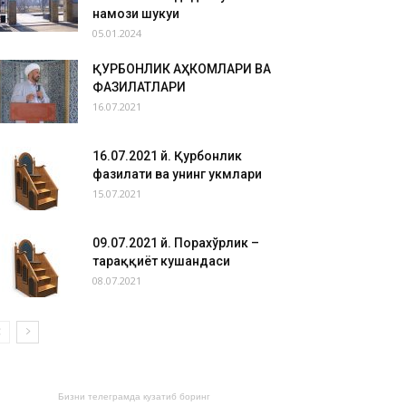
намози шукуҳи
05.01.2024
ҚУРБОНЛИК АҲКОМЛАРИ ВА
ФАЗИЛАТЛАРИ
16.07.2021
16.07.2021 й. Қурбонлик
фазилати ва унинг ҳукмлари
15.07.2021
09.07.2021 й. Порахўрлик –
тараққиёт кушандаси
08.07.2021
Бизни телеграмда кузатиб боринг