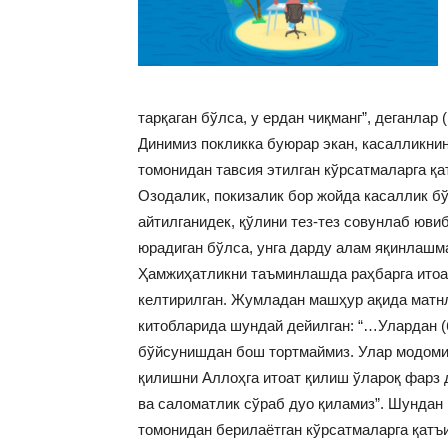
тарқаган бўлса, у ердан чиқманг”, деганла
Динимиз покликка буюрар экан, касалликни
томонидан тавсия этилган кўрсатмаларга қ
Озодалик, покизалик бор жойда касаллик бў
айтилганидек, қўлини тез-тез совунлаб юви
юрадиган бўлса, унга дарду алам яқинлашм
Ҳамжиҳатликни таъминлашда раҳбарга итоа
келтирилган. Жумладан машҳур ақида матн
китобларида шундай дейилган: “…Улардан (
бўйсунишдан бош тортмаймиз. Улар модомик
қилишни Аллоҳга итоат қилиш ўлароқ фарз 
ва саломатлик сўраб дуо қиламиз”. Шундан 
томонидан берилаётган кўрсатмаларга қатъи