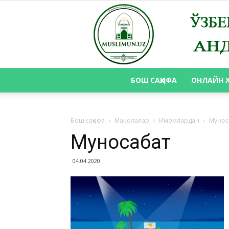
БОШ САҲИФА
ОНЛАЙН 
Бош саҳифа
Мақолалар
Имомлардан
Мунос
Муносабат
04.04.2020