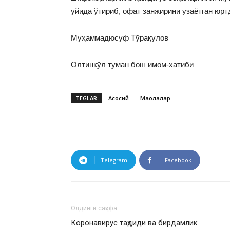
уйида ўтириб, офат занжирини узаётган юрт
Муҳаммадюсуф Тўрақулов
Олтинкўл туман бош имом-хатиби
TEGLAR
Асосий
Мақолалар
Telegram
Facebook
Олдинги саҳифа
Коронавирус таҳдиди ва бирдамлик