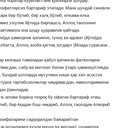
рча чоралар кўрилаётгани қувонарли ҳолдир.
лофатларсиз бартараф этилади. Мана шундай синовли
ри бир бўлиб, бир халқ бўлиб, елкама-елка
имиз эзгулик йўлида бирлашса, Аллоҳ таолонинг
ҳаётимизга яна шоду ҳуррамлик қайтади.
и)да ҳамкорлик қилингиз, гуноҳ ва адоват (йўли)да
лбатта, Аллоҳ азоби қаттиқ зотдир» (Моида сурасини ,
р кенгаши томонидан қабул қилинган фатволарни
масдан, сабр ва матонат билан ўзаро ҳамжиҳатликда
. Бундай ҳолларда мусулмон киши ҳар хил асоссиз
 турли тартибсизликлар чиқармасдан, намозларимизни
дан ўринлидир.
а: иложи борича тезроқ бу офатни бартараф этиш.
либ, бир ёқадан бош чиқариб, Аллоҳ таолодан ёлвориб
азифаларини сидқидилдан бажараётган
асаддиларига кучли ирода ва матонат, шунингдек,