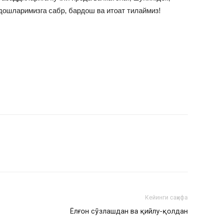
дошларимизга сабр, бардош ва итоат тилаймиз!
Кейинги саҳифа
Ёлғон сўзлашдан ва қийлу-қолдан