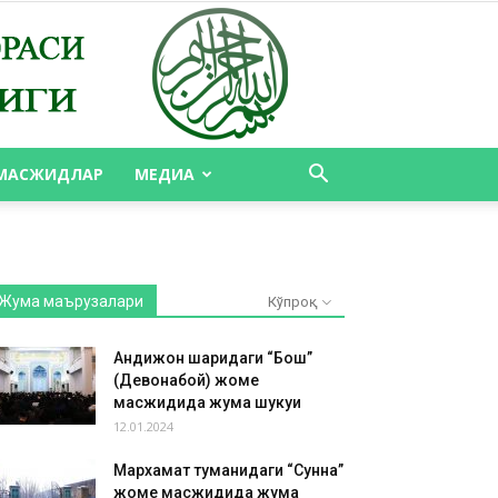
МАСЖИДЛАР
МЕДИА
Жума маърузалари
Кўпроқ
Андижон шаҳридаги “Бош”
(Девонабой) жоме
масжидида жума шукуҳи
12.01.2024
Мархамат туманидаги “Сунна”
жоме масжидида жума