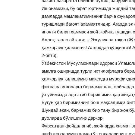
вазият назоратга олинган бўлиб, зарурий ба
Ишонамизки, бу офат юртимизда жиддий та
дамларда мамлакатимизнинг барча фуқарола
туришлари бағоят аҳамиятлидир. Агарда эл
инояти билан ҳаммаси жой-жойига тушади, 
Аллоҳ таоло айтади: …Эзгулик ва тақво (йўл
ҳамкорлик қилмангиз! Аллоҳдан қўрқингиз! А
2-ояти).
Ўзбекистон Мусулмонлари идораси Уламола
амалга оширишда турли ихтилофларга берил
ҳамкорлик қилишимиз мақсадга мувофиқдир
фитна ва иғволарга берилмасдан, жойларда
ўз уйимизда адо этиб боришимиз ҳар жиҳат
Бугун ҳар биримизнинг бош мақсадимиз битт
Шундай экан, барчамиз бир тану бир жон бў
дуоларда бўлишимиз даркор.
Фурсатдан фойдаланиб, жойларда хизмат в
шифокорларимиз ҳамда ўз соҳаларининг мут