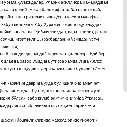
ни ўртага қўймоқдалар. Уларни аҳилликда бажарадиган
а хавф солиб турган балои офат албатта чекингай.
ар айнан шаъриатимизнинг кўрсатмасига мувофиқ,
а қабул қилинади. Абу Ҳурайра розияллоҳу анҳудан
лайҳи васаллам: “Қийинчиликда ҳам, кенгчиликда ҳам,
солиш, итоат қилиш, (раҳбарларни) ўзингдан устун
 ривояти).
а бир ҳадисда шундай марҳамат қилдилар: “Қай бир
р билан ва савоб умидида ўтирса ҳамда ўзига Аллоҳ
 илло унга шаҳиднинг ажричалик савоб бўлади” (Имом
инг карантин даврида уйда бўлишига оид амалиёт
 қўлланилмоқда. Шу орқали касаллик занжирини узиш
кдил бўлсак, сабр қилиб вақтимизни уйда ўтказсак,
арадорлиги ошиб, аввалги осуда ҳаёт тарзимизга
г шахсан бошчиликларида мавжуд эпидемиологик