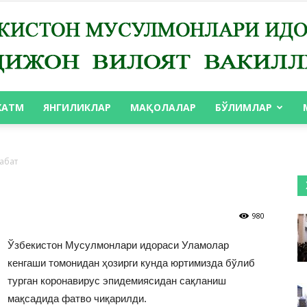
ХАТМ
ЯНГИЛИКЛАР
МАҚОЛАЛАР
БЎЛИМЛАР
АНДИЖОН
абат
980
ВИЛОЯТ
Ўзбекистон Мусулмонлари идораси Уламолар
кенгаши томонидан ҳозирги кунда юртимизда бўлиб
турган коронавирус эпидемиясидан сақланиш
мақсадида фатво чиқарилди.