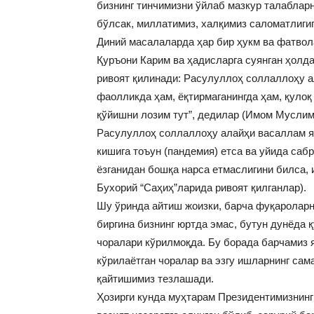
бизнинг тинчимизни ўйлаб мазкур талаблар
бўлсак, миллатимиз, халқимиз саломатлигиг
Диний масалаларда ҳар бир ҳукм ва фатвол
Қуръони Карим ва ҳадисларга суянган ҳолд
ривоят қилинади: Расулуллоҳ соллаллоҳу а
фаолликда ҳам, ёқтирмаганингда ҳам, қулоқ 
қўйишни лозим тут”, дедилар (Имом Муслим
Расулуллоҳ соллаллоҳу алайҳи васаллам ян
кишига тоъун (пандемия) етса ва уйида саб
ёзганидан бошқа нарса етмаслигини билса,
Бухорий “Саҳиҳ”ларида ривоят қилганлар).
Шу ўринда айтиш жоизки, барча фуқароларн
биргина бизнинг юртда эмас, бутун дунёда
чоралари кўрилмоқда. Бу борада барчамиз я
кўрилаётган чоралар ва эзгу ишларнинг сам
қайтишимиз тезлашади.
Ҳозирги кунда муҳтарам Президентимизнин