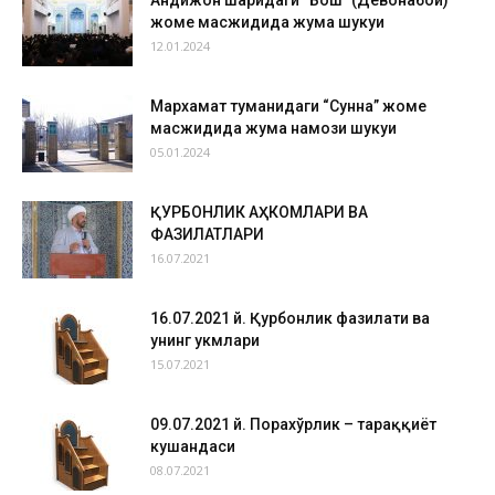
жоме масжидида жума шукуҳи
12.01.2024
Мархамат туманидаги “Сунна” жоме
масжидида жума намози шукуҳи
05.01.2024
ҚУРБОНЛИК АҲКОМЛАРИ ВА
ФАЗИЛАТЛАРИ
16.07.2021
16.07.2021 й. Қурбонлик фазилати ва
унинг ҳукмлари
15.07.2021
09.07.2021 й. Порахўрлик – тараққиёт
кушандаси
08.07.2021