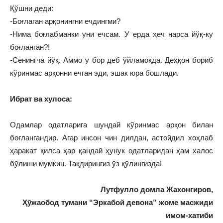
Қўшни деди:
-Боғлаган арқонингни ечдингми?
-Нима боғлабманки уни ечсам. У ерда ҳеч нарса йўқ-ку
боғланган?!
-Сенингча йўқ. Аммо у бор деб ўйламоқда. Деҳқон бориб
кўринмас арқонни ечган эди, эшак юра бошлади.
Ибрат ва хулоса:
Одамлар одатларига шундай кўринмас арқон билан
боғлангандир. Агар инсон чин дилдан, астойдил хоҳлаб
ҳаракат қилса ҳар қандай ҳунук одатларидан ҳам халос
бӯлиши мумкин. Тақдирингиз ӯз қӯлингизда!
Лутфулло домла Жахонгиров,
Ҳӯжаобод тумани “Эркабой девона” жоме масжиди
имом-хатиби