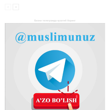
Бизни телеграмда кузатиб боринг