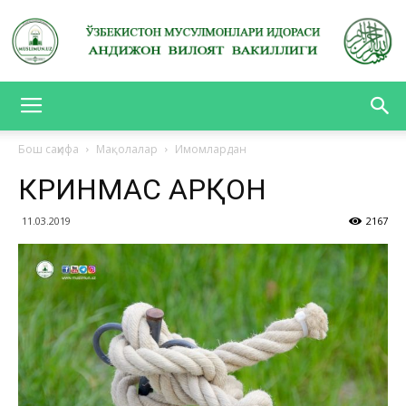
АНДИЖОН
Бош саҳифа
Мақолалар
Имомлардан
КӮРИНМАС АРҚОН
ВИЛОЯТ
11.03.2019
2167
ВАКИЛЛИГИ