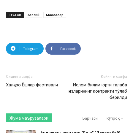
TEGLAR
Асосий
Мақолалар
Telegram
Facebook
Олдинги саҳифа
Кейинги саҳифа
Халқаро Ёшлар фестивали
Ислом билим юрти талаба
қизларининг контракти тўлаб
берилди
Жума маърузалари
Барчаси
Кўпроқ
Андижон шаҳридаги “Бош” (Девонабой)