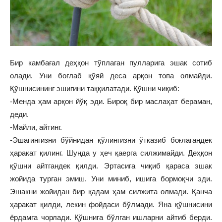
Бир камбағал деҳқон тўплаган пулларига эшак сотиб
олади. Уни боғлаб қўяй деса арқон топа олмайди.
Қўшнисининг эшигини таққилатади. Қўшни чиқиб:
-Менда ҳам арқон йўқ эди. Бироқ бир маслаҳат бераман,
деди.
-Майли, айтинг.
-Эшагингизни бўйнидан қўлингизни ўтказиб боғлагандек
ҳаракат қилинг. Шунда у ҳеч қаерга силжимайди. Деҳқон
қўшни айтгандек қилди. Эртасига чиқиб қараса эшак
жойида турган эмиш. Уни миниб, ишига бормоқчи эди.
Эшакни жойидан бир қадам ҳам силжита олмади. Қанча
ҳаракат қилди, лекин фойдаси бўлмади. Яна қўшнисини
ёрдамга чорлади. Қўшнига бўлган ишларни айтиб берди.