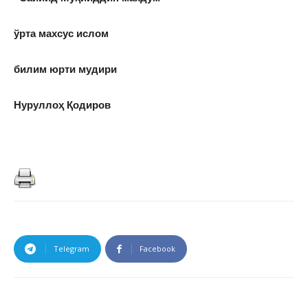
ўрта махсус ислом
билим юрти
мудири
Нуруллоҳ Қодиров
Telegram
Facebook