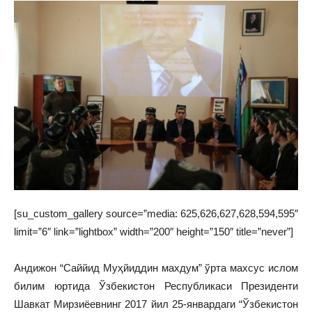
[su_custom_gallery source=”media: 625,626,627,628,594,595″
limit=”6″ link=”lightbox” width=”200″ height=”150″ title=”never”]
Андижон “Саййид Муҳйиддин махдум” ўрта махсус ислом
билим юртида Ўзбекистон Республикаси Президенти
Шавкат Мирзиёевнинг 2017 йил 25-январдаги “Ўзбекистон