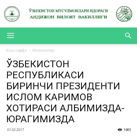
АНДИЖОН
Бош саҳифа
Янгиликлар
ЎЗБЕКИСТОН
ВИЛОЯТ
РЕСПУБЛИКАСИ
БИРИНЧИ ПРЕЗИДЕНТИ
ВАКИЛЛИГИ
ИСЛОМ КАРИМОВ
ХОТИРАСИ ҚАЛБИМИЗДА-
ЮРАГИМИЗДА
01.02.2017
1683