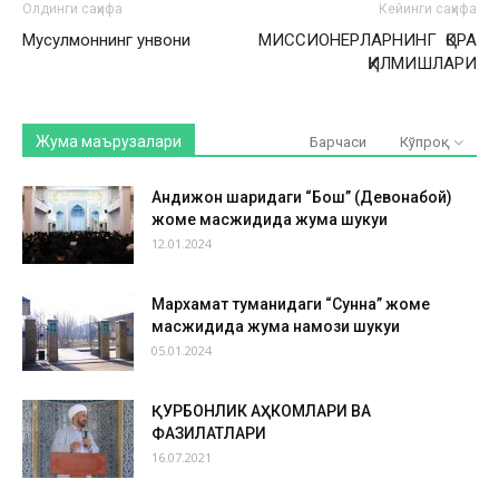
Олдинги саҳифа
Кейинги саҳифа
Мусулмоннинг унвони
МИССИОНЕРЛАРНИНГ ҚОРА
ҚИЛМИШЛАРИ
Жума маърузалари
Барчаси
Кўпроқ
Андижон шаҳридаги “Бош” (Девонабой)
жоме масжидида жума шукуҳи
12.01.2024
Мархамат туманидаги “Сунна” жоме
масжидида жума намози шукуҳи
05.01.2024
ҚУРБОНЛИК АҲКОМЛАРИ ВА
ФАЗИЛАТЛАРИ
16.07.2021