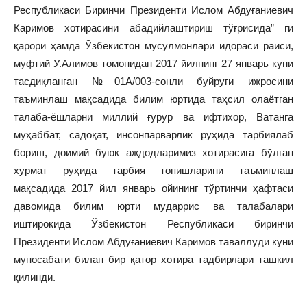
Республикаси Биринчи Президенти Ислом Абдуғаниевич
Каримов хотирасини абадийлаштириш тўғрисида” ги
қарори ҳамда Ўзбекистон мусулмонлари идораси раиси,
муфтий У.Алимов томонидан 2017 йилнинг 27 январь куни
тасдиқланган №01А/003-сонли буйруғи ижросини
таъминлаш мақсадида билим юртида таҳсил олаётган
талаба-ёшларни миллий ғурур ва ифтихор, Ватанга
муҳаббат, садоқат, инсонпарварлик руҳида тарбиялаб
бориш, доимий буюк аждодларимиз хотирасига бўлган
хурмат руҳида тарбия топишларини таъминлаш
мақсадида 2017 йил январь ойининг тўртинчи ҳафтаси
давомида билим юрти мударрис ва талабалари
иштирокида Ўзбекистон Республикаси биринчи
Президенти Ислом Абдуғаниевич Каримов таваллуди куни
муносабати билан бир қатор хотира тадбирлари ташкил
қилинди.