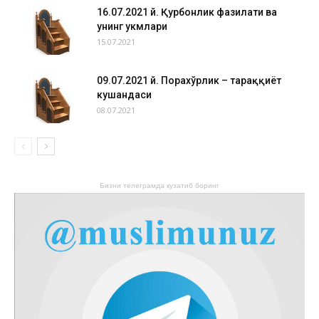
16.07.2021 й. Қурбонлик фазилати ва
унинг ҳукмлари
15.07.2021
09.07.2021 й. Порахўрлик – тараққиёт
кушандаси
08.07.2021
Бизни телеграмда кузатиб боринг