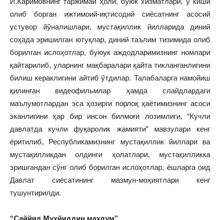
И.Каримовнинг таржимаи ҳоли, буюк хизматлари, у киши
олиб борган ижтимоий-иқтисодий сиёсатнинг асосий
устувор йўналишлари, мустақиллик йилларида диний
соҳада эришилган ютуқлар, диний таълим тизимида олиб
борилган ислоҳотлар, буюук аждодларимизнинг номлари
қайтарилиб, уларнинг мақбаралари қайта тикланганлигини
билиш кераклигини айтиб ўтдилар. Талабаларга намойиш
қилинган видеофильмлар ҳамда слайдлардаги
маълумотлардан эса ҳозирги порлоқ ҳаётимизнинг асоси
эканлигини ҳар бир инсон билмоғи лозимлиги, “Кучли
давлатда кучли фуқаролик жамияти” мавзулари кенг
ёритилиб, Республикамизнинг мустақиллик йиллари ва
мустақилликдан олдинги ҳолатлари, мустақилликка
эришгандан сўнг олиб борилган ислоҳотлар, ёшларга оид
Давлат сиёсатининг мазмун-моҳиятлари кенг
тушунтирилди.
“Саййид Муҳйиддин махдум”