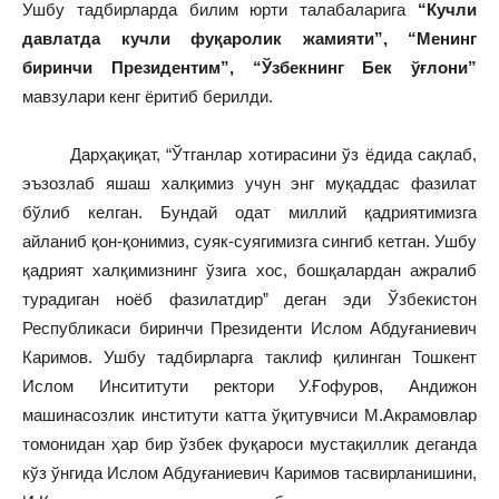
Ушбу тадбирларда билим юрти талабаларига
“Кучли
давлатда кучли фуқаролик жамияти”,
“Менинг
биринчи Президентим”,
“Ўзбекнинг Бек ўғлони”
мавзулари кенг ёритиб берилди.
Дарҳақиқат, “Ўтганлар хотирасини ўз ёдида сақлаб,
эъзозлаб яшаш халқимиз учун энг муқаддас фазилат
бўлиб келган. Бундай одат миллий қадриятимизга
айланиб қон-қонимиз, суяк-суягимизга сингиб кетган. Ушбу
қадрият халқимизнинг ўзига хос, бошқалардан ажралиб
турадиган ноёб фазилатдир” деган эди Ўзбекистон
Республикаси биринчи Президенти Ислом Абдуғаниевич
Каримов. Ушбу тадбирларга таклиф қилинган Тошкент
Ислом Инсититути ректори У.Ғофуров, Андижон
машинасозлик институти катта ўқитувчиси М.Акрамовлар
томонидан ҳар бир ўзбек фуқароси мустақиллик деганда
кўз ўнгида Ислом Абдуғаниевич Каримов тасвирланишини,