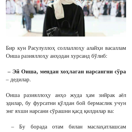
Бир кун Расулуллоҳ соллаллоҳу алайҳи васаллам
Оиша разияллоҳу анҳодан хурсанд бўлиб:
– Эй Оиша, мендан хоҳлаган нарсангни сўра
– дедилар.
Оиша разияллоҳу анҳо жуда ҳам зийрак аёл
эдилар, бу фурсатни қўлдан бой бермаслик учун
энг яхши нарсани сўрашни қасд қилдилар ва:
– Бу борада отам билан маслаҳатлашсам