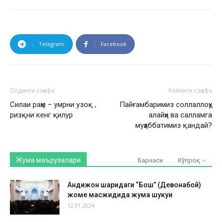
Telegram
Facebook
Олдинги саҳифа
Кейинги саҳифа
Силаи раҳм – умрни узоқ ,
Пайғамбаримиз соллаллоҳу
ризқни кенг қилур
алайҳи ва салламга
муҳаббатимиз қандай?
Жума маърузалари
Барчаси
Кўпроқ
Андижон шаҳридаги “Бош” (Девонабой)
жоме масжидида жума шукуҳи
12.01.2024