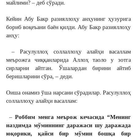
майлими? – деб сўради.
Кейин Абу Бакр разияллоҳу анҳунинг ҳузурига
бориб воқеъани баён қилди. Абу Бакр разияллоҳу
анҳу:
– Расулуллоҳ соллаллоҳу алайҳи васаллам
меърожга чиққанларида Аллоҳ таоло у зотга
сирларни айтган. Ўшалардан бирини айтиб
беришларини сўра, – деди.
Оиша онамиз ўша нарсани сўрадилар. Расулуллоҳ
соллаллоҳу алайҳи васаллам:
–
Роббим менга меърож кечасида “Менинг
наздимда мўминнинг даражаси шу даражада
юқорики, қайси бир мўмин бошқа бир