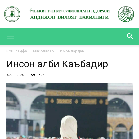
АНДИЖОН
Бош саҳифа
Мақолалар
Имомлардан
Инсон қалби Каъбадир
ВИЛОЯТ
02.11.2020
1322
ВАКИЛЛИГИ