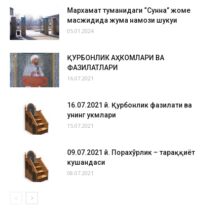
Мархамат туманидаги “Сунна” жоме
масжидида жума намози шукуҳи
05.01.2024
ҚУРБОНЛИК АҲКОМЛАРИ ВА
ФАЗИЛАТЛАРИ
16.07.2021
16.07.2021 й. Қурбонлик фазилати ва
унинг ҳукмлари
15.07.2021
09.07.2021 й. Порахўрлик – тараққиёт
кушандаси
08.07.2021