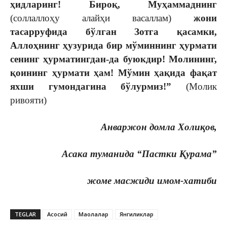
ҳидларинг! Бироқ, Муҳаммаднинг
(соллаллоҳу алайҳи васаллам)
жони
тасарруфида бўлган Зотга қасамки,
Аллоҳнинг ҳузурида бир мўминнинг ҳурмати
сенинг ҳурматингдан-да буюкдир! Молининг,
қоининг ҳурмати ҳам! Мўмин ҳақида фақат
яхши гумондагина бўлурмиз!”
(Молик
ривояти)
Анваржон домла Холиқов,
Асака туманида “Пастки Қурама”
жоме масжиди имом-хатиби
TEGLAR
Асосий
Мақолалар
Янгиликлар