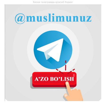
Бизни телеграмда кузатиб боринг