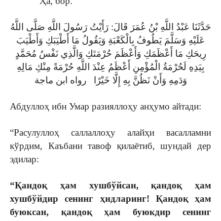
Ҳа, бор.
حَدَّثَنَا عَبْدُ اللَّهِ بْنُ عُمَرَ قَالَ: رَأَيْتُ رَسُولَ اللَّهِ صَلَّى اللَّهُ
عَلَيْهِ وَسَلَّمَ يَطُوفُ بِالْكَعْبَةِ وَيَقُولُ مَا أَطْيَبَكِ وَأَطْيَبَ
رِيحَكِ مَا أَعْظَمَكِ وَأَعْظَمَ حُرْمَتَكِ وَالَّذِي نَفْسُ مُحَمَّدٍ
بِيَدِهِ لَحُرْمَةُ الْمُؤْمِنِ أَعْظَمُ عِنْدَ اللَّهِ حُرْمَةً مِنْكِ مَالِهِ
وَدَمِهِ وَأَنْ نَظُنَّ بِهِ إِلَّا خَيْرًا رواه ابن ماجة
Абдуллоҳ ибн Умар разияллоҳу анҳумо айтади:
“Расулуллоҳ саллаллоҳу алайҳи васалламни
кўрдим, Каъбани тавоф қилаётиб, шундай дер
эдилар:
“Қандоқ ҳам хушбўйсан, қандоқ ҳам
хушбўйдир сенинг ҳидларинг! Қандоқ ҳам
буюксан, қандоқ ҳам буюкдир сенинг