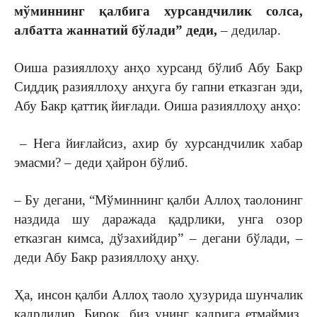
мўминнинг қалбига хурсандчилик солса,
албатта жаннатий бўлади” деди,
– дедилар.
Оиша разияллоҳу анҳо хурсанд бўлиб Абу Бакр
Сиддиқ разияллоҳу анҳуга бу гапни етказган эди,
Абу Бакр қаттиқ йиғлади. Оиша разияллоҳу анҳо:
– Нега йиғлайсиз, ахир бу хурсандчилик хабар
эмасми? – деди ҳайрон бўлиб.
– Бу дегани, “Мўминнинг қалби Аллоҳ таолонинг
наздида шу даражада қадрлики, унга озор
етказган кимса, дўзахийдир” – дегани бўлади, –
деди Абу Бакр разияллоҳу анҳу.
Ҳа, инсон қалби Аллоҳ таоло ҳузурида шунчалик
қадрлидир. Бироқ, биз унинг қадрига етмаймиз.