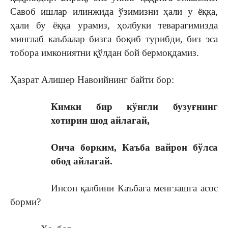
Савоб ишлар илинжида ўзимизни ҳали у ёққа,
ҳали бу ёққа урамиз, ҳолбуки теварагимизда
минглаб каъбалар бизга боқиб турибди, биз эса
тобора имкониятни қўлдан бой бермоқдамиз.
Ҳазрат Алишер Навоийнинг байти бор:
Кимки бир кўнгли бузуғнинг
хотирин шод айлагай,
Онча борким, Каъба вайрон бўлса
обод айлагай.
Инсон қалбини Каъбага менгзашга асос
борми?