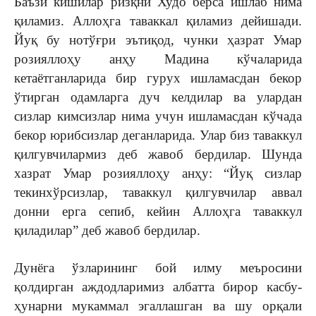
Баъзи кишилар ризқни Худо берса ишлаб нима
қиламиз. Аллоҳга таваккал қиламиз дейишади.
Йуқ бу нотўғри эътиқод, чунки ҳазрат Умар
розияллоҳу анҳу Мадина кўчаларида
кетаётганларида бир гурух ишламасдан бекор
ўтирган одамларга дуч келдилар ва улардан
сизлар кимсизлар нима учун ишламасдан кўчада
бекор юрибсизлар деганларида. Улар биз таваккул
қилгувчилармиз деб жавоб бердилар. Шунда
хазрат Умар розияллоҳу анҳу: “Йуқ сизлар
текинхўрсизлар, таваккул қилгувчилар аввал
донни ерга сепиб, кейин Аллоҳга таваккул
қиладилар” деб жавоб бердилар.
Дунёга ўзларининг бой илму меъросини
қолдирган аждодларимиз албатта бирор касбу-
ҳунарни мукаммал эгаллашган ва шу орқали