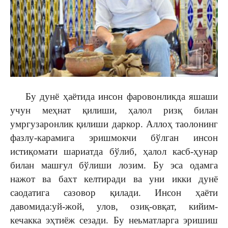
Бу дунё ҳаётида инсон фаровонликда яшаши
учун меҳнат қилиши, ҳалол ризқ билан
умргузаронлик қилиши даркор. Аллоҳ таолонинг
фазлу-карамига эришмокчи бўлган инсон
истиқомати шариатда бўлиб, ҳалол касб-ҳунар
билан машғул бўлиши лозим. Бу эса одамга
нажот ва бахт келтиради ва уни икки дунё
саодатига сазовор қилади. Инсон ҳаёти
давомида:уй-жой, улов, озиқ-овқат, кийим-
кечакка эҳтиёж сезади. Бу неьматларга эришиш