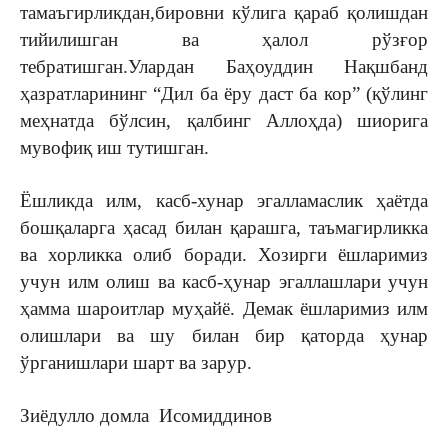
тамаъгирликдан,бировни кўлига қараб қолишдан
тийилишган ва ҳалол рўзғор
тебратишган.Улардан Баҳоуддин Нақшбанд
ҳазратларининг “Дил ба ёру даст ба кор” (қўлинг
меҳнатда бўлсин, қалбинг Аллоҳда) шиорига
мувофиқ иш тутишган.
Ёшликда илм, касб-хунар эгалламаслик ҳаётда
бошқаларга ҳасад билан қарашга, таъмагирликка
ва хорликка олиб боради. Хозирги ёшларимиз
учун илм олиш ва касб-ҳунар эгаллашлари учун
ҳамма шароитлар муҳайё. Демак ёшларимиз илм
олишлари ва шу билан бир қаторда ҳунар
ўрганишлари шарт ва зарур.
Зиёдулло домла Исомиддинов