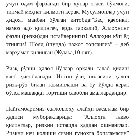
учун одам фарзанди бир ҳунар эгаси бўлмоғи,
тинмай меҳнат қилмоғи керак. Мусулмонлар учун
ҳидоят манбаи бўлган китобда:”Бас, қачонки,
намоз адо қилингач, ерда тарқалиб, Аллоҳнинг
фазли (ризқи)дан истайверингиз! Аллоҳни кўп ёд
этингиз! Шояд (шунда) нажот топсангиз” – деб
марҳамат қилинган.(Жумьа,10 оят).
Ризқ рўзни ҳалол йўллар орқали талаб қилиш
касб ҳисобланади. Инсон ўзи, оиласини ҳалол
ризқ-рўз билан таъминлаши ва бу йўлда керак
бўлса машаққат тортиши савобли амаллардандир.
Пайғамбаримиз саллоллоҳу алайҳи васаллам бир
ҳадиси муборакларида: “Аллоҳга тақво
қилинглар, ризқни исташда ҳаддан ошманглар.
Ризқни кеч қолиши сизни гуноҳга бошламасин”