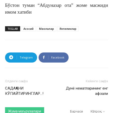
Бўстон туман “Абдуназар ота” жоме масжиди
имом хатиби
TEGLAR
Асосий
Мақолалар
Янгиликлар
Telegram
Facebook
Олдинги саҳифа
Кейинги саҳифа
САДАҚАНИ
Дунë нематларининг енг
КЎПАЙТИРИНГЛАР…!
афзали
Жума маърузалари
Барчаси
Кўпроқ