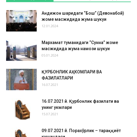
Андижон шаҳридаги “Бош” (Девонабой)
жоме масжидида жума шукуҳи
12.01.2024
Мархамат туманидаги “Сунна” жоме
масжидида жума намози шукуҳи
05.01.2024
ҚУРБОНЛИК АҲКОМЛАРИ ВА
ФАЗИЛАТЛАРИ
16.07.2021
16.07.2021 й. Қурбонлик фазилати ва
унинг ҳукмлари
15.07.2021
09.07.2021 й. Порахўрлик – тараққиёт
кушандаси