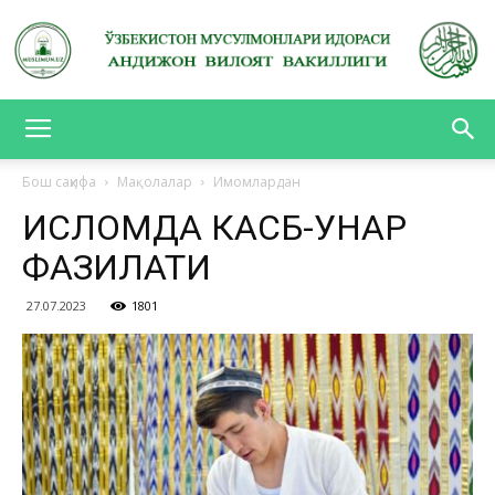
АНДИЖОН
Бош саҳифа
Мақолалар
Имомлардан
ИСЛОМДА КАСБ-ҲУНАР
ВИЛОЯТ
ФАЗИЛАТИ
27.07.2023
1801
ВАКИЛЛИГИ