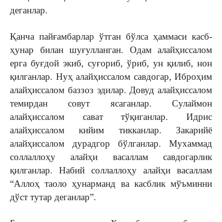
деганлар.
Қанча пайғамбарлар ўтган бўлса ҳаммаси касб-
ҳунар билан шуғулланган. Одам алайҳиссалом
ерга буғдой экиб, суғориб, ўриб, ун қилиб, нон
қилганлар. Нуҳ алайҳиссалом савдогар, Иброҳим
алайҳиссалом баззоз эдилар. Довуд алайҳиссалом
темирдан совут ясаганлар. Сулаймон
алайҳиссалом сават тўқиганлар. Идрис
алайҳиссалом кийим тикканлар. Закарийё
алайҳиссалом дурадгор бўлганлар. Мухаммад
соллаллоҳу алайҳи васаллам савдогарлик
қилганлар. Набий соллаллоҳу алайҳи васаллам
“Аллоҳ таоло ҳунарманд ва касблик мўъминни
дўст тутар деганлар”.