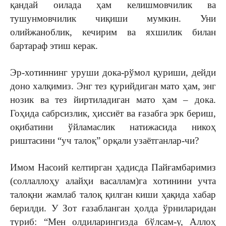
қандай оилада ҳам келишмовчилик ва
тушунмовчилик чиқиши мумкин. Уни
олийжаноблик, кечирим ва яхшилик билан
бартараф этиш керак.
Эр-хотиннинг уруши дока-рўмол қуриши, дейди
доно халқимиз. Энг тез қурийдиган мато ҳам, энг
нозик ва тез йиртиладиган мато ҳам – дока.
Гоҳида сабрсизлик, ҳиссиёт ва ғазабга эрк бериш,
оқибатини ўйламаслик натижасида никоҳ
риштасини “уч талоқ” орқали узаётганлар-чи?
Имом Насоий келтирган ҳадисда Пайғамбаримиз
(соллаллоҳу алайҳи васаллам)га хотинини учта
талоқни жамлаб талоқ қилган киши ҳақида хабар
берилди. У Зот ғазабланган ҳолда ўрниларидан
туриб: “Мен олдиларингизда бўлсам-у, Аллоҳ