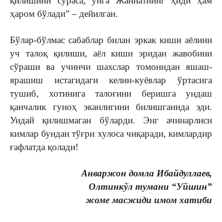
қилишини сўраса, унга Жаннатнинг ҳиди ҳам
ҳаром бўлади” – дейилган.
Бўлар-бўлмас сабаблар билан эркак киши аёлини
уч талоқ қилиши, аёл киши эридан жавобини
сўраши ва учинчи шахслар томонидан яшаш-
ярашиш истагидаги келин-куёвлар ўртасига
тушиб, хотинига талоғини беришга ундаш
қанчалик гуноҳ эканлигини билишганида эди.
Ундай қилишмаган бўларди. Энг ачинарлиси
кимлар бундан тўғри хулоса чиқаради, кимлардир
ғафлатда қолади!
Анваржон домла Ибайдуллаев,
Олтинкўл тумани “Уйшин”
жоме масжиди имом хатиби