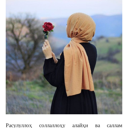
Расулуллоҳ соллаллоҳу алайҳи ва саллам