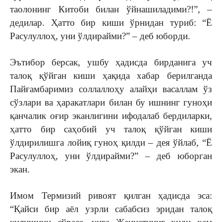
таолонинг Китоби билан ўйнашиладими?!”, –
дедилар. Ҳатто бир киши ўрнидан туриб: “Ё
Расулуллоҳ, уни ўлдирайми?” – деб юборди.
Эътибор берсак, ушбу ҳадисда бирданига уч
талоқ қўйган киши ҳақида хабар берилганда
Пайғамбаримиз соллаллоҳу алайҳи васаллам ўз
сўзлари ва ҳаракатлари билан бу ишнинг гуноҳи
қанчалик оғир эканлигини ифодалаб бердиларки,
ҳатто бир саҳобий уч талоқ қўйган киши
ўлдирилишга лойиқ гуноҳ қилди – дея ўйлаб, “Ё
Расулуллоҳ, уни ўлдирайми?” – деб юборган
экан.
Имом Термизий ривоят қилган ҳадисда эса:
“Қайси бир аёл узрли сабабсиз эридан талоқ