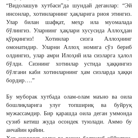
“Видолашув хутбаси”да шундай деганлар: “Эй
инсонлар, хотинларнинг ҳақларига риоя этингиз.
Улар билан шафқат, меҳр ила муомалада
бўлингиз. Уларнинг ҳақлари хусусида Аллоҳдан
қўрқингиз! Хотинлар сизга Аллоҳнинг
омонатидир. Уларни Аллоҳ номига сўз бериб
олдингиз, улар амри Илоҳий ила сизларга ҳалол
бўлди. Сизнинг хотинлар устида ҳаққингиз
бўлгани каби хотинларнинг ҳам сизларда ҳаққи
бордир….”
Бу муборак хутбада олам-олам маъно ва оила
бошлиқларига улуғ топшириқ ва буйруқ
мужассамдир. Бир қарашда оила деган уммонда
сузиб кетиш жуда осондек туюлади. Аммо бу
анчайин қийин.