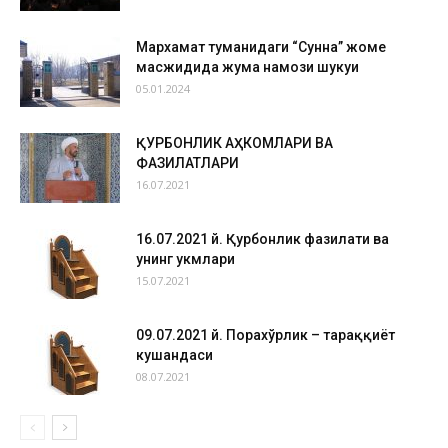
Мархамат туманидаги “Сунна” жоме
масжидида жума намози шукуҳи
05.01.2024
ҚУРБОНЛИК АҲКОМЛАРИ ВА
ФАЗИЛАТЛАРИ
16.07.2021
16.07.2021 й. Қурбонлик фазилати ва
унинг ҳукмлари
15.07.2021
09.07.2021 й. Порахўрлик – тараққиёт
кушандаси
08.07.2021