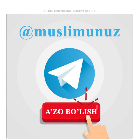
Бизни телеграмда кузатиб боринг