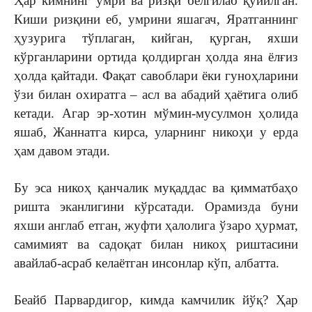
Ҳар кимнинг умри ва ризқи белгилаб қўйилган.
Киши ризқини еб, умрини яшагач, Яратганнинг
ҳузурига тўплаган, кийган, қурган, яхши
кўрганларини ортида қолдирган ҳолда яна ёлғиз
ҳолда қайтади. Фақат савоблари ёки гуноҳларини
ўзи билан охиратга – асл ва абадий ҳаётига олиб
кетади. Агар эр-хотин мўмин-мусулмон ҳолида
яшаб, Жаннатга кирса, уларнинг никоҳи у ерда
ҳам давом этади.
Бу эса никоҳ қанчалик муқаддас ва қимматбаҳо
ришта эканлигини кўрсатади. Орамизда буни
яхши англаб етган, жуфти ҳалолига ўзаро ҳурмат,
самимият ва садоқат билан никоҳ риштасини
авайлаб-асраб келаётган инсонлар кўп, албатта.
Беайб Парвардигор, кимда камчилик йўқ? Ҳар