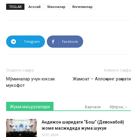
TEGLAR
Асосий
Мақолалар
Янгиликлар
Telegram
Facebook
Олдинги саҳифа
Кейинги саҳифа
Мўминалар учун юксак
Жамоат – Аллоҳнинг раҳмати
мукофот
Жума маърузалари
Барчаси
Кўпроқ
Андижон шаҳридаги “Бош” (Девонабой)
жоме масжидида жума шукуҳи
12.01.2024