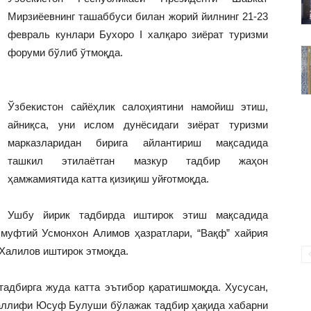
ВАКИЛЛИГИ
Мирзиёевнинг ташаббуси билан жорий йилнинг 21-23
февраль кунлари Бухоро I халқаро зиёрат туризми
форуми бўлиб ўтмоқда.
Ўзбекистон сайёҳлик салоҳиятини намойиш этиш,
айниқса, уни ислом дунёсидаги зиёрат туризми
марказларидан бирига айлантириш мақсадида
ташкил этилаётган мазкур тадбир жаҳон
ҳамжамиятида катта қизиқиш уйғотмоқда.
Ушбу йирик тадбирда иштирок этиш мақсадида
 муфтий Усмонхон Алимов ҳазратлари, “Вақф” хайрия
Халилов иштирок этмоқда.
адбирга жуда катта эътибор қаратишмоқда. Хусусан,
уаллифи Юсуф Булуши бўлажак тадбир ҳақида хабарни