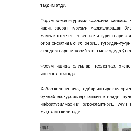
тақдим этди.
Форум зиёрат-туризми соҳасида халқаро ҳ
йирик зиёрат туризми марказларидан би
мамлакатни чет эл зиёратчи-туристларига 
бири сифатида очиб бериш, тўғридан-тўғр
стандартларини жорий этиш мақсадида ўтк
Форум ишида олимлар, теологлар, экспе
иштирок этмоқда.
Хабар қилинишича, тадбир иштирокчилари з
бўйлаб экскурсиялар ташкил этилади. Бунд
инфратузилмасини ривожлантириш учун 
муҳокама қилинади.