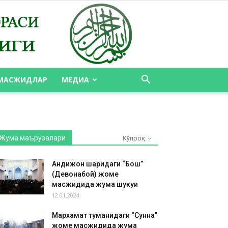
МАСЖИДЛАР
МЕДИА
Жума маърузалари
Кўпроқ
Андижон шаҳридаги “Бош”
(Девонабой) жоме
масжидида жума шукуҳи
12.01.2024
Мархамат туманидаги “Сунна”
жоме масжидида жума