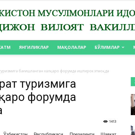
ХАТМ
ЯНГИЛИКЛАР
МАҚОЛАЛАР
БЎЛИМЛАР
АНДИЖОН
 туризмига бағишланган халқаро форумда иштирок этмоқда
ёрат туризмига
лқаро форумда
ВИЛОЯТ
а
1413
Ўзбекистон Республикаси Президенти Шавкат