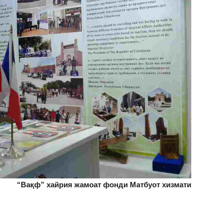
“Вақф” хайрия жамоат фонди Матбуот хизмати