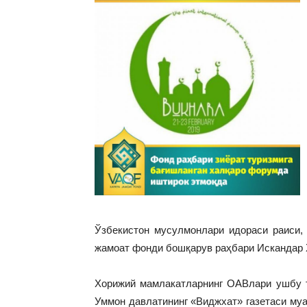
Ўзбекистон мусулмонлари идораси раиси,
жамоат фонди бошқарув раҳбари Искандар 
Хорижий мамлакатларнинг ОАВлари ушбу т
Уммон давлатининг «Виджхат» газетаси м