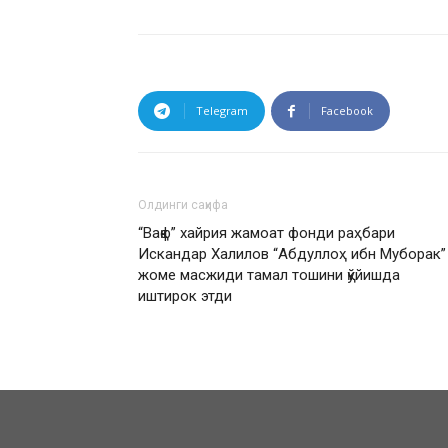
Telegram
Facebook
Олдинги саҳифа
“Вақф” хайрия жамоат фонди раҳбари
Искандар Халилов “Абдуллоҳ ибн Муборак”
жоме масжиди тамал тошини қўйишда
иштирок этди