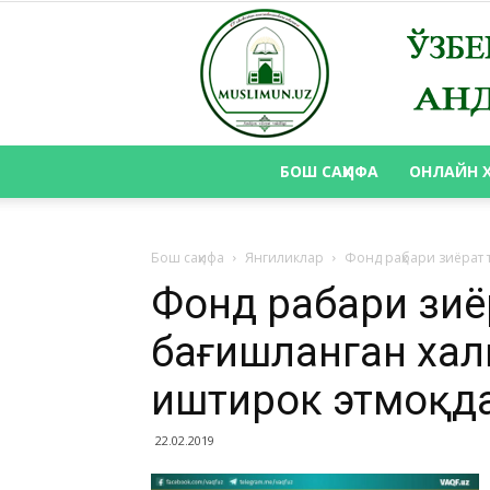
БОШ САҲИФА
ОНЛАЙН 
Бош саҳифа
Янгиликлар
Фонд раҳбари зиёрат
Фонд раҳбари зи
бағишланган ха
иштирок этмоқд
22.02.2019