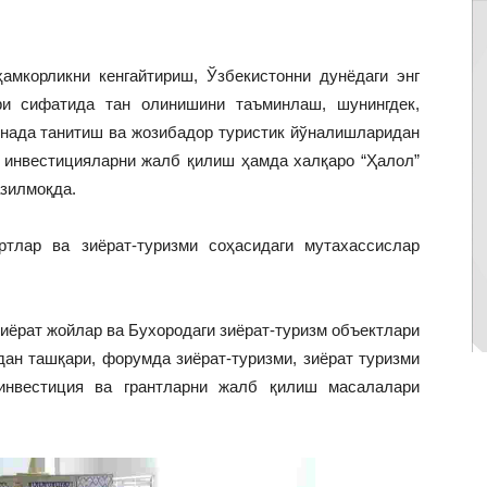
амкорликни кенгайтириш, Ўзбекистонни дунёдаги энг
ри сифатида тан олинишини таъминлаш, шунингдек,
янада танитиш ва жозибадор туристик йўналишларидан
и инвестицияларни жалб қилиш ҳамда халқаро “Ҳалол”
азилмоқда.
ртлар ва зиёрат-туризми соҳасидаги мутахассислар
иёрат жойлар ва Бухородаги зиёрат-туризм объектлари
ан ташқари, форумда зиёрат-туризми, зиёрат туризми
инвестиция ва грантларни жалб қилиш масалалари