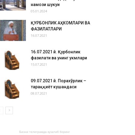
намози шукуҳи
05.01.2024
ҚУРБОНЛИК АҲКОМЛАРИ ВА
ФАЗИЛАТЛАРИ
16.07.2021
16.07.2021 й. Қурбонлик
фазилати ва унинг ҳукмлари
15.07.2021
09.07.2021 й. Порахўрлик –
тараққиёт кушандаси
08.07.2021
Бизни телеграмда кузатиб боринг