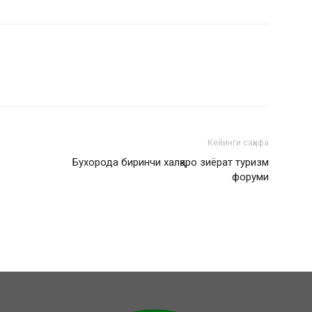
Кейинги саҳифа
Бухорода биринчи халқаро зиёрат туризм
форуми