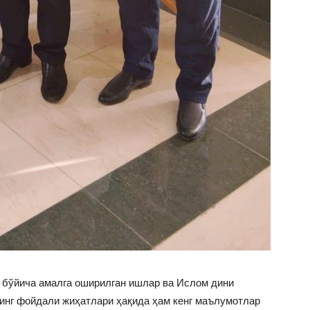
 бўйича амалга оширилган ишлар ва Ислом дини
инг фойдали жиҳатлари ҳақида ҳам кенг маълумотлар