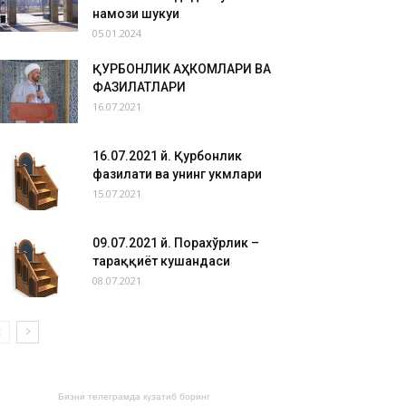
намози шукуҳи
05.01.2024
ҚУРБОНЛИК АҲКОМЛАРИ ВА
ФАЗИЛАТЛАРИ
16.07.2021
16.07.2021 й. Қурбонлик
фазилати ва унинг ҳукмлари
15.07.2021
09.07.2021 й. Порахўрлик –
тараққиёт кушандаси
08.07.2021
Бизни телеграмда кузатиб боринг