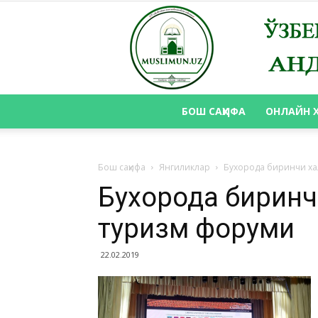
БОШ САҲИФА
ОНЛАЙН 
Бош саҳифа
Янгиликлар
Бухорода биринчи ха
Бухорода биринчи
туризм форуми
22.02.2019