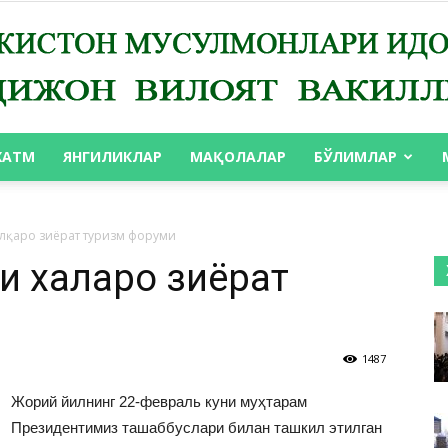
ХАТМ
ЯНГИЛИКЛАР
МАҚОЛАЛАР
БЎЛИМЛАР
АНДИЖОН
лқаро зиёрат туризм форуми
 халқаро зиёрат
ВИЛОЯТ
1487
Жорий йилнинг 22-февраль куни муҳтарам
Президентимиз ташаббуслари билан ташкил этилган