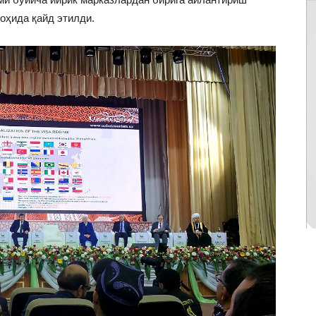
оҳида қайд этилди.