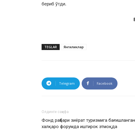
бериб ўтди.
TEGLAR
Янгиликлар
Telegram
Facebook
Олдинги саҳифа
Фонд раҳбари зиёрат туризмига бағишланган
халқаро форумда иштирок этмоқда