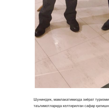
Шунингдек, мамлакатимизда зиёрат туризми
таълимотларида келтирилган сафар қилишн