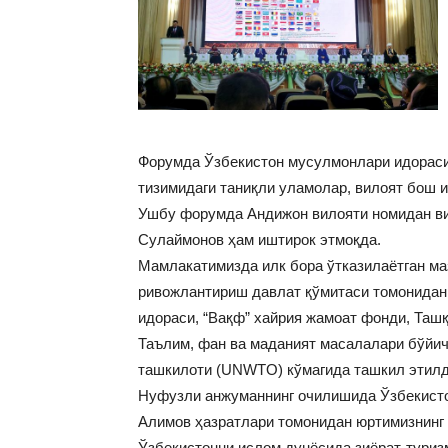
Форумда Ўзбекистон мусулмонлари идораси
тизимидаги таниқли уламолар, вилоят бош 
Ушбу форумда Андижон вилояти номидан в
Сулаймонов ҳам иштирок этмоқда.
Мамлакатимизда илк бора ўтказилаётган ма
ривожлантириш давлат қўмитаси томонидан
идораси, “Вақф” хайрия жамоат фонди, Ташқ
Таълим, фан ва маданият масалалари бўйи
ташкилоти (UNWTO) кўмагида ташкил этилд
Нуфузли анжуманнинг очилишида Ўзбекисто
Алимов ҳазратлари томонидан юртимизнинг с
Ўзбекистонни ислом дунёсида зиёрат-туриз