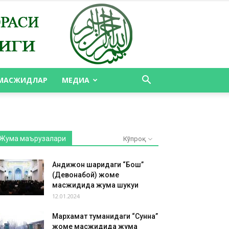
МАСЖИДЛАР
МЕДИА
Жума маърузалари
Кўпроқ
Андижон шаҳридаги “Бош”
(Девонабой) жоме
масжидида жума шукуҳи
12.01.2024
Мархамат туманидаги “Сунна”
жоме масжидида жума