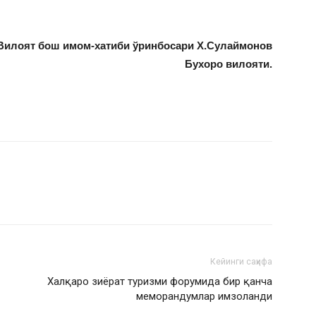
Вилоят бош имом-хатиби ўринбосари Х.Сулаймонов
Бухоро вилояти.
Кейинги саҳифа
Халқаро зиёрат туризми форумида бир қанча
меморандумлар имзоланди