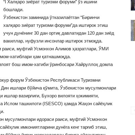
“I Халқаро зиёрат туризми форуми” ўз ишини
ВАКИЛЛИГИ
бошлади.
Ўзбекистон заминида ўтказилаётган “Биринчи
халқаро зиёрат туризми форуми”да иштирок этиш
учун дунёнинг 30 дан ортиқ давлатидан 120 дан зиёд
вакиллар, нуфузли инсонлар иштирок этмоқда.
 раиси, муфтий Усмонхон Алимов ҳазратлари, ЎМИ
имом-хатиблари ҳам қатнашмоқда.
илоят бош имом-хатиби ўринбосари Хайруллоҳ домла
зкур форум Ўзбекистон Республикаси Туризмни
 Дин ишлари бўйича қўмита, Ўзбекистон мусулмонлари
и ишлар вазирлиги, Бухоро вилояти ҳокимияти,
ча Ислом ташкилоти (ISESCO) ҳамда Жаҳон сайёҳлик
и.
н мусулмонлари идораси раиси, муфтий Усмонхон
айёҳлик имкониятларини дунёга кенг тарғиб этиш,
ми бўйича йирик марказлардан бирига айлантириш