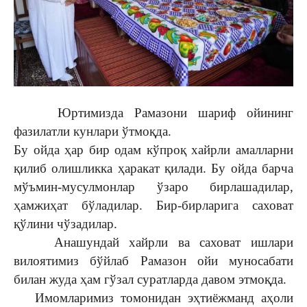
Юртимизда Рамазони шариф ойининг
фазилатли кунлари ўтмоқда.
Бу ойда ҳар бир одам кўпроқ хайрли амалларни
қилиб олишликка ҳаракат қилади. Бу ойда барча
мўъмин-мусулмонлар ўзаро бирлашадилар,
ҳамжиҳат бўладилар. Бир-бирларига саховат
қўлини чўзадилар.
Анашундай хайрли ва саховат ишлари
вилоятимиз бўйлаб Рамазон ойи муносабати
билан жуда ҳам гўзал суратларда давом этмоқда.
Имомларимиз томонидан эҳтиёжманд аҳоли