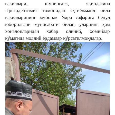
вакиллари, шунингдек, яқиндагина
Президентимиз томонидан эҳтиёжманд оила
вакилларининг муборак Умра сафарига бепул
юборилгани муносабати билан, уларнинг ҳам
хонадонларидан хабар олиниб, хомийлар
кўмагида моддий ёрдамлар кўрсатилмоқдалар.