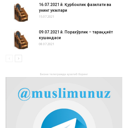
16.07.2021 й. Қурбонлик фазилати ва
унинг ҳукмлари
15.07.2021
09.07.2021 й. Порахўрлик – тараққиёт
кушандаси
08.07.2021
Бизни телеграмда кузатиб боринг