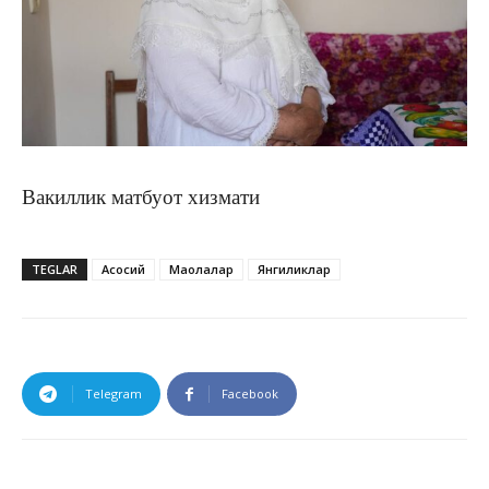
Вакиллик матбуот хизмати
TEGLAR
Асосий
Мақолалар
Янгиликлар
Telegram
Facebook