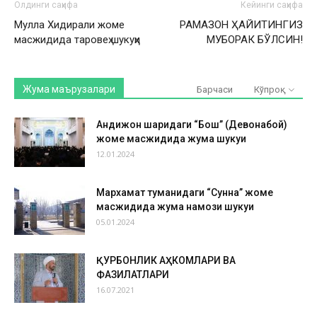
Олдинги саҳифа
Кейинги саҳифа
Мулла Хидирали жоме
РАМАЗОН ҲАЙИТИНГИЗ
масжидида таровеҳ шукуҳи
МУБОРАК БЎЛСИН!
Жума маърузалари
Барчаси
Кўпроқ
Андижон шаҳридаги “Бош” (Девонабой)
жоме масжидида жума шукуҳи
12.01.2024
Мархамат туманидаги “Сунна” жоме
масжидида жума намози шукуҳи
05.01.2024
ҚУРБОНЛИК АҲКОМЛАРИ ВА
ФАЗИЛАТЛАРИ
16.07.2021