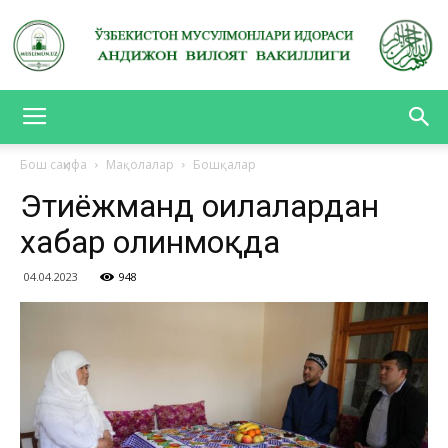
АНДИЖОН
Бош саҳифа
Мақолалар
Бошқалар
Эҳтиёжманд оилалардан
ВИЛОЯТ
хабар олинмоқда
04.04.2023
948
ВАКИЛЛИГИ