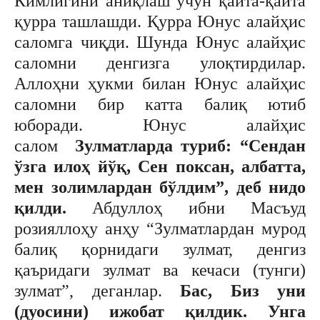
Кимлигини аниқлаш учун қайта-қайта
қурра ташлашди. Қурра Юнус алайҳис
саломга чиқди. Шунда Юнус алайҳис
саломни денгизга улоқтирдилар.
Аллоҳни ҳукми билан Юнус алайҳис
саломни бир катта балиқ ютиб
юборади. Юнус алайҳис
салом
Зулматларда туриб: “Сендан
ўзга илоҳ йўқ, Сен поксан, албатта,
мен золимлардан бўлдим”, деб нидо
қилди.
Абдуллоҳ ибни Масъуд
розияллоҳу анҳу “Зулматлардан мурод
балиқ қорнидаги зулмат, денгиз
қаъридаги зулмат ва кечаси (тунги)
зулмат”, деганлар.
Бас, Биз уни
(дуосини) ижобат қилдик. Унга