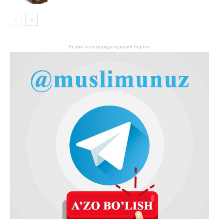
Бизни телеграмда кузатиб боринг