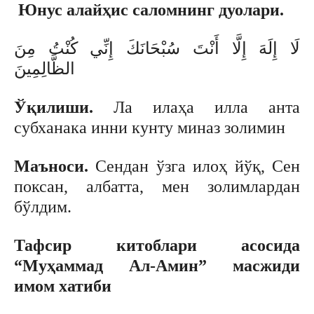
Юнус алайҳис саломнинг дуолари.
لَا إِلَهَ إِلَّا أَنْتَ سُبْحَانَكَ إِنِّي كُنْتُ مِنَ
الظَّالِمِينَ
Ўқилиши.
Ла илаҳа илла анта
субханака инни кунту миназ золимин
Маъноси.
Сендан ўзга илоҳ йўқ, Сен
поксан, албатта, мен золимлардан
бўлдим.
Тафсир китоблари асосида
“Муҳаммад Ал-Амин” масжиди
имом хатиби