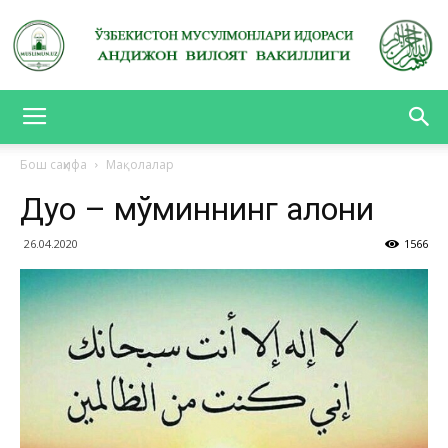
АНДИЖОН
Бош саҳифа
Мақолалар
Дуо – мўминнинг қалқони
ВИЛОЯТ
26.04.2020
1566
ВАКИЛЛИГИ