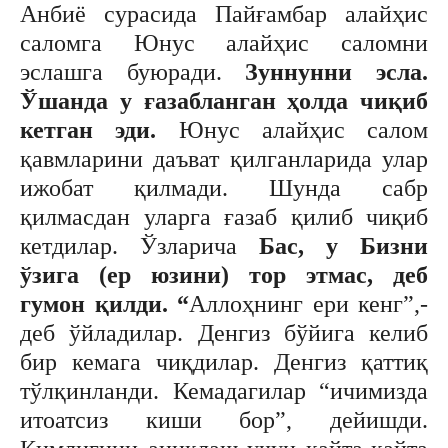
Анбиё сурасида Пайғамбар алайҳис
саломга Юнус алайҳис саломни
эслашга буюради.
Зуннунни эсла.
Ўшанда у ғазабланган ҳолда чиқиб
кетган эди.
Юнус алайҳис салом
қавмларини даъват қилганларида улар
ижобат қилмади. Шунда сабр
қилмасдан уларга ғазаб қилиб чиқиб
кетдилар. Ўзларича
Бас, у Бизни
ўзига (ер юзини) тор этмас, деб
гумон қилди. “
Аллоҳнинг ери кенг”,-
деб ўйладилар. Денгиз бўйига келиб
бир кемага чиқдилар. Денгиз қаттиқ
тўлқинланди. Кемадагилар “ичимизда
итоатсиз киши бор”, дейишди.