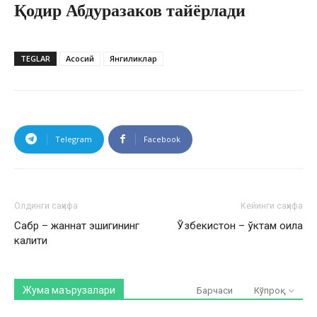
Қодир Абдуразаков тайёрлади
TEGLAR
Асосий
Янгиликлар
Telegram
Facebook
Олдинги саҳифа
Кейинги саҳифа
Сабр – жаннат эшигининг
Ўзбекистон – ўктам оила
калити
Жума маърузалари
Барчаси
Кўпроқ