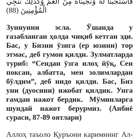
فَاسْتَجَبْنَا لَهُ وَنَجَّيْنَاهُ مِنَ الْغَمِّ وَكَذَلِكَ نُنْجِي
الْمُؤْمِنِينَ (88)
Зуннунни эсла. Ўшанда у
ғазабланган ҳолда чиқиб кетган эди.
Бас, у Бизни ўзига (ер юзини) тор
этмас, деб гумон қилди. Зулматларда
туриб: “Сендан ўзга илоҳ йўқ, Сен
поксан, албатта, мен золимлардан
бўлдим”, деб нидо қилди. Бас, Биз
уни (дуосини) ижобат қилдик. Унга
ғамдан нажот бердик. Мўминларга
шундай нажот берурмиз. (Анбиё
сураси, 87-89 оятлари)
Аллоҳ таъоло Қуръони каримнинг Ал-