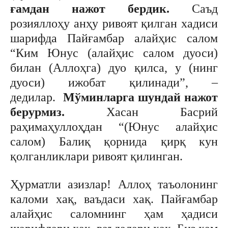
ғамдан нажот бердик.
Саъд
розияллоҳу анҳу ривоят қилган хадиси
шарифда Пайғамбар алайҳис салом
“Ким Юнус (алайҳис салом дуоси)
билан (Аллоҳга) дуо қилса, у (нинг
дуоси) ижобат қилинади”, –
дедилар.
Мўминларга шундай нажот
берурмиз.
Хасан Басрий
раҳимаҳуллоҳдан “(Юнус алайҳис
салом) Балиқ қорнида қирқ кун
қолганликлари ривоят қилинган.
Ҳурматли азизлар! Аллоҳ таъолонинг
каломи хақ, ваъдаси хақ. Пайғамбар
алайҳис саломнинг ҳам ҳадиси