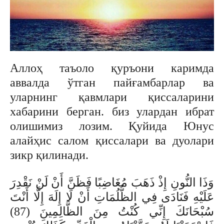
Аллоҳ таъоло қуръони каримда
аввалда ўтган пайғамбарлар ва
уларнинг қавмлари қиссаларини
хабарини берган. биз улардан ибрат
олишимиз лозим. Қуйида Юнус
алайҳис салом қиссалари ва дуолари
зикр қилинади.
وَذَا النُّونِ إِذْ ذَهَبَ مُغَاضِبًا فَظَنَّ أَنْ لَنْ نَقْدِرَ
عَلَيْهِ فَنَادَى فِي الظُّلُمَاتِ أَنْ لَا إِلَهَ إِلَّا أَنْتَ
سُبْحَانَكَ إِنِّي كُنْتُ مِنَ الظَّالِمِينَ (87)