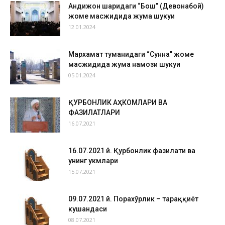
Андижон шаҳридаги “Бош” (Девонабой)
жоме масжидида жума шукуҳи
12.01.2024
Мархамат туманидаги “Сунна” жоме
масжидида жума намози шукуҳи
05.01.2024
ҚУРБОНЛИК АҲКОМЛАРИ ВА
ФАЗИЛАТЛАРИ
16.07.2021
16.07.2021 й. Қурбонлик фазилати ва
унинг ҳукмлари
15.07.2021
09.07.2021 й. Порахўрлик – тараққиёт
кушандаси
08.07.2021