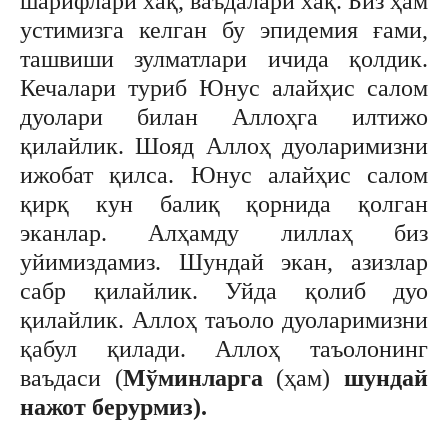
шарифлари хақ, ваъдалари хақ. Биз ҳам
устимизга келган бу эпидемия ғами,
ташвиши зулматлари ичида қолдик.
Кечалари туриб Юнус алайҳис салом
дуолари билан Аллоҳга илтижо
қилайлик. Шояд Аллоҳ дуоларимизни
ижобат қилса. Юнус алайҳис салом
қирқ кун балиқ қорнида қолган
эканлар. Алҳамду лиллаҳ биз
уйимиздамиз. Шундай экан, азизлар
сабр қилайлик. Уйда қолиб дуо
қилайлик. Аллоҳ таъоло дуоларимизни
қабул қилади. Аллоҳ таъолонинг
ваъдаси (
Мўминларга
(ҳам)
шундай
нажот берурмиз).