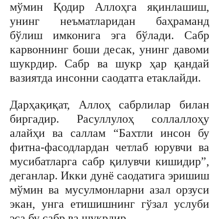
мўмин Қодир Аллоҳга яқинлашиш,
унинг неъматларидан баҳраманд
бўлиш имконига эга бўлади. Сабр
карвоннинг боши десак, унинг давоми
шукрдир. Сабр ва шукр ҳар қандай
вазиятда инсонни саодатга етаклайди.
Дарҳақиқат, Аллоҳ сабрлилар билан
биргадир. Расуллулоҳ соллаллоҳу
алайҳи ва саллам “Бахтли инсон бу
фитна-фасодлардан четлаб юрувчи ва
мусибатларга сабр қилувчи кишидир”,
деганлар. Икки дунё саодатига эришиш
мўмин ва мусулмонларни азал орзуси
экан, унга етишишнинг гўзал услуби
эса бу сабр ва шукрдир.