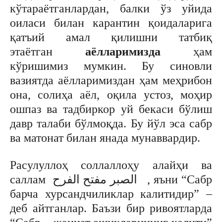
кўтараётганлардан, балки ўз уйида
оиласи билан карантин қоидаларига
қатъий амал қилишни татбиқ
этаётган
аёлларимизда
ҳам
кўришимиз мумкин. Бу синовли
вазиятда аёлларимиздан ҳам меҳрибон
она, солиҳа аёл, оқила устоз, моҳир
ошпаз ва тадбиркор уй бекаси бўлиш
давр талаби бўлмоқда. Бу йўл эса сабр
ва матонат билан янада мунаввардир.
Расулуллоҳ соллаллоҳу алайҳи ва
саллам الصبر مفتح الفرح , яъни “Сабр
барча хурсандчиликлар калитидир” –
деб айтганлар. Баъзи бир ривоятларда