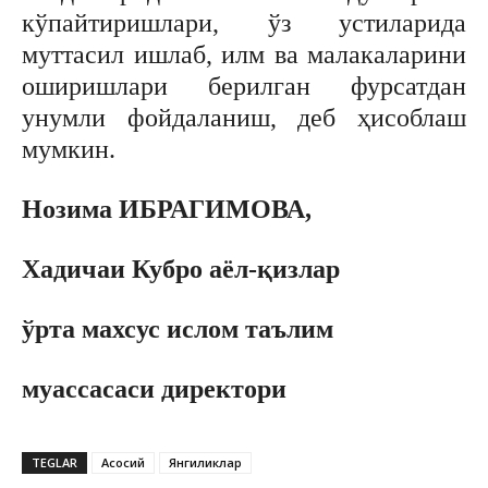
кўпайтиришлари, ўз устиларида
муттасил ишлаб, илм ва малакаларини
оширишлари берилган фурсатдан
унумли фойдаланиш, деб ҳисоблаш
мумкин.
Нозима ИБРАГИМОВА,
Хадичаи Кубро аёл-қизлар
ўрта махсус ислом таълим
муассасаси директори
TEGLAR
Асосий
Янгиликлар