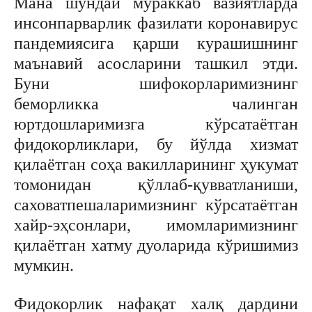
Мана шундай мураккаб вазиятларда
инсонпарварлик фазилати коронавирус
пандемиясига қарши курашишнинг
маънавий асосларини ташкил этди.
Буни шифокорларимизнинг
беморликка чалинган
юртдошларимизга кўрсатаётган
фидокорликлари, бу йўлда хизмат
қилаётган соҳа вакилларининг ҳукумат
томонидан қўллаб-қувватланиши,
саховатпешаларимизнинг кўрсатаётган
хайр-эҳсонлари, имомларимизнинг
қилаётган хатму дуоларида кўришимиз
мумкин.
Фидокорлик нафақат халқ дардини