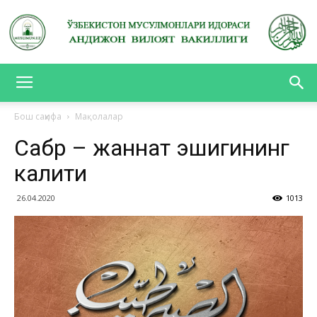
АНДИЖОН
Бош саҳифа
Мақолалар
Сабр – жаннат эшигининг
ВИЛОЯТ
калити
26.04.2020
1013
ВАКИЛЛИГИ