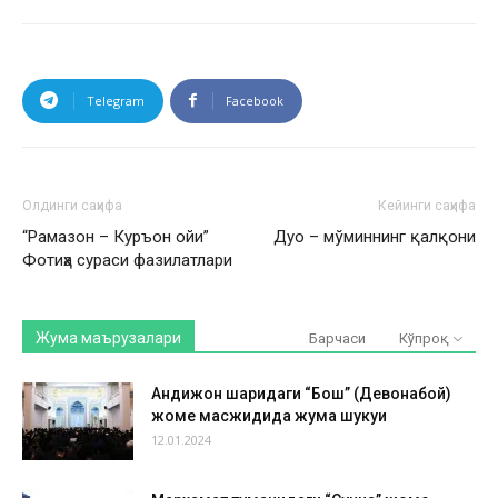
Telegram
Facebook
Олдинги саҳифа
Кейинги саҳифа
“Рамазон – Куръон ойи”
Дуо – мўминнинг қалқони
Фотиҳа сураси фазилатлари
Жума маърузалари
Барчаси
Кўпроқ
Андижон шаҳридаги “Бош” (Девонабой)
жоме масжидида жума шукуҳи
12.01.2024