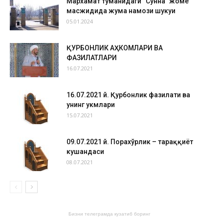
Мархамат туманидаги “Сунна” жоме
масжидида жума намози шукуҳи
05.01.2024
ҚУРБОНЛИК АҲКОМЛАРИ ВА
ФАЗИЛАТЛАРИ
16.07.2021
16.07.2021 й. Қурбонлик фазилати ва
унинг ҳукмлари
15.07.2021
09.07.2021 й. Порахўрлик – тараққиёт
кушандаси
08.07.2021
Бизни телеграмда кузатиб боринг