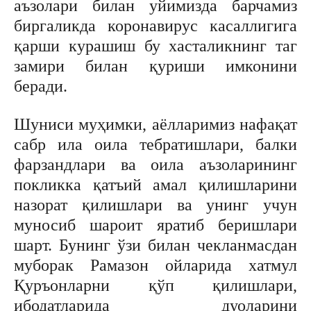
аъзолари билан уйимизда барчамиз
биргаликда коронавирус касаллигига
қарши курашиш бу хасталикнинг таг
замири билан қуриши имконини
беради.
Шуниси муҳимки, аёлларимиз нафақат
сабр ила оила тебратишлари, балки
фарзандлари ва оила аъзоларининг
покликка қатъий амал қилишларини
назорат қилишлари ва унинг учун
муносиб шароит яратиб беришлари
шарт. Бунинг ўзи билан чекланмасдан
муборак Рамазон ойларида хатмул
Қуръонларни қўп қилишлари,
ибодатларида дуоларини