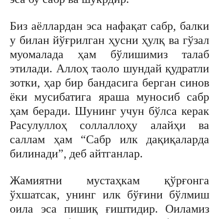
Биз аёллардан эса нафақат сабр, балки
у билан йўғрилган ҳусни ҳулқ ва гўзал
муомалада ҳам бўлишимиз талаб
этилади. Аллоҳ таоло шундай қудратли
зотки, ҳар бир бандасига берган синов
ёки мусибатига яраша муносиб сабр
ҳам беради. Шунинг учун бўлса керак
Расулуллоҳ соллаллоҳу алайҳи ва
саллам ҳам “Сабр илк дақиқаларда
билинади”, деб айтганлар.
Жамиятни мустаҳкам қўрғонга
ўхшатсак, унинг илк бўғини бўлмиш
оила эса пишиқ ғиштидир. Оиламиз