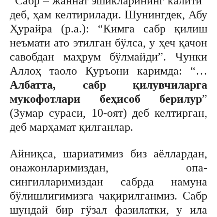
“Сабр – жаннат эшикларининг калити”
деб, ҳам келтирилади. Шунингдек, Абу
Ҳурайра (р.а.): “Кимга сабр қилиш
неъмати ато этилган бўлса, у ҳеч қачон
савобдан маҳрум бўлмайди”. Чунки
Аллоҳ таоло Қуръони каримда: “…
Албатта, сабр қилувчиларга
мукофотлари беҳисоб берилур
”
(Зумар сураси, 10-оят) деб келтирган,
деб марҳамат қилганлар.
Айниқса, шариатимиз биз аёллардан,
онажонларимиздан, опа-
сингилларимиздан сабрда намуна
бўлишлигимизга чақирилганмиз. Сабр
шундай бир гўзал фазилатки, у ила