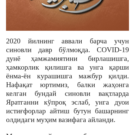
2020 йилнинг аввали барча учун
синовли давр бўлмоқда. COVID-19
дунё ҳамжамиятини бирлашишга,
ҳамкорлик қилишга ва унга қарши
ёнма-ён курашишга мажбур қилди.
Нафақат юртимиз, балки жаҳонга
келган бундай синовли вақтларда
Яратганни кўпроқ эслаб, унга дуои
истиғфорлар айтиш бутун башарнинг
олдидаги муҳим вазифага айланди.