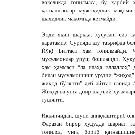
воқеликда топилмаса, бу ҳарбий 
қатнашганлар мужоҳидлик мақомиг
шаҳидлик мақомида кетмайди.
Энди яқин шарққа, хусусан, сиз с
қаратамиз: Сурияда шу таърифда бе
Йўқ! Биттаси ҳам топилмайди. 
мусулмонлар уруш бошлашди. Ҳукум
ҳам ҳаммаси “ла илаҳа иллаллоҳ” 
билан мусулмоннинг уруши “жиҳод” 
жиҳод бўляпти” деб айтган гапида 
Жиҳод ва унга доир шаръий ҳукмларн
тушяпти.
Иккинчидан, шуни аниқлаштириб оли
Фаразан бирор ҳудудда шариат та
топилса, унга бориб қатнашиш