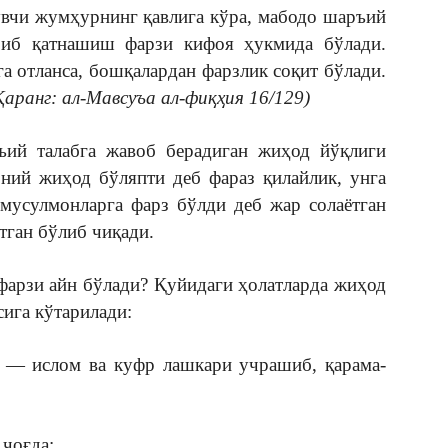
увчи жумҳурнинг қавлига кўра, мабодо шаръий
риб қатнашиш фарзи кифоя ҳукмида бўлади.
а отланса, бошқалардан фарзлик соқит бўлади.
Қаранг: ал-Мавсуъа ал-фиқҳия 16/129)
ъий талабга жавоб берадиган жиҳод йўқлиги
оний жиҳод бўляпти деб фараз қилайлик, унга
мусулмонларга фарз бўлди деб жар солаётган
тган бўлиб чиқади.
фарзи айн бўлади? Қуйидаги ҳолатларда жиҳод
ига кўтарилади:
н — ислом ва куфр лашкари учрашиб, қарама-
 чоғда;