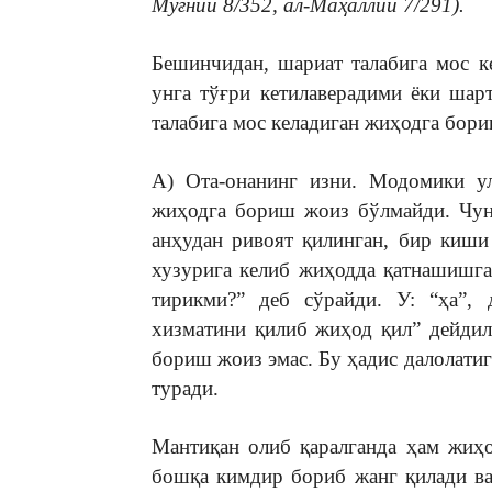
Муғний 8/352, ал-Маҳаллий 7/291).
Бешинчидан, шариат талабига мос к
унга тўғри кетилаверадими ёки ша
талабига мос келадиган жиҳодга бори
А) Ота-онанинг изни. Модомики ул
жиҳодга бориш жоиз бўлмайди. Чун
анҳудан ривоят қилинган, бир киши
хузурига келиб жиҳодда қатнашишга 
тирикми?” деб сўрайди. У: “ҳа”, 
хизматини қилиб жиҳод қил” дейдила
бориш жоиз эмас. Бу ҳадис далолатиг
туради.
Мантиқан олиб қаралганда ҳам жиҳо
бошқа кимдир бориб жанг қилади ва