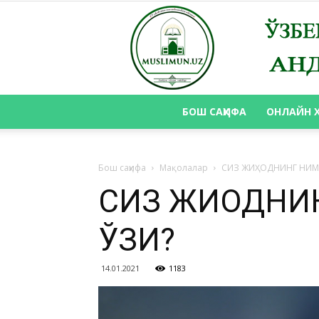
БОШ САҲИФА
ОНЛАЙН 
Бош саҳифа
Мақолалар
СИЗ ЖИҲОДНИНГ НИМ
СИЗ ЖИҲОДН
ЎЗИ?
14.01.2021
1183