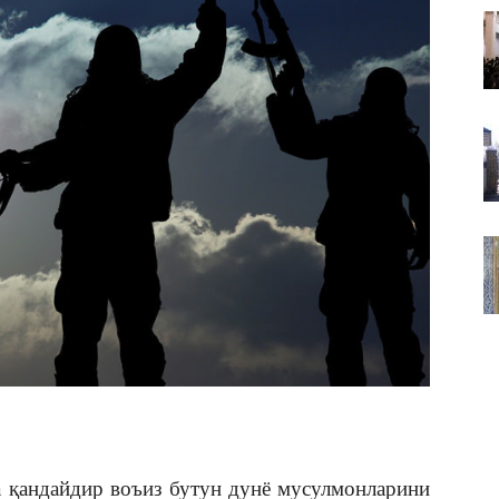
ВАКИЛЛИГИ
 қандайдир воъиз бутун дунё мусулмонларини