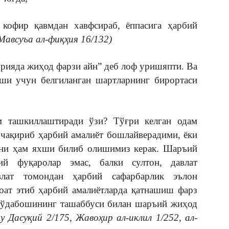
кофир қавмдан хавфсираб, ёппасига ҳарбий
-Мавсуъа ал-фиқҳия 16/132)
урияда жиҳод фарзи айн” деб лоф уришяпти. Ва
ши учун белгиланган шартларнинг бирортаси
 ташкиллаштиради ўзи? Тўғри келган одам
 чақириб ҳарбий амалиёт бошлайверадими, ёки
ни ҳам яхши билиб олишимиз керак. Шаръий
ий фуқаролар эмас, балки султон, давлат
влат томондан ҳарбий сафарбарлик эълон
тоат этиб ҳарбий амалиётларда қатнашиш фарз
 тўдабошининг ташаббуси билан шаръий жиҳод
 Дасуқий 2/175, Жавоҳир ал-иклил 1/252, ал-