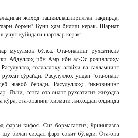
еладиган жиҳод ташкиллаштирилган тақдирда,
ртлари борми? Буни ҳам билиш керак. Шариат
ш учун қуйидаги шартлар керак:
ар мусулмон бўлса. Ота-онанинг рухсатисиз
ки Абдуллоҳ ибн Амр ибн ал-Ос розияллоҳу
 Расулуллоҳ соллаллоҳу алайҳи ва салламнинг
рухсат сўрайди. Расулуллоҳ ундан “ота-онанг
деб жавоб беради. Расулуллоҳ: “икковининг
р. Яъни, сенга ота-онанг рухсатисиз жиҳодга
а кўра, ота-онанинг хизмати жиҳоддан олдинда
д фарзи кифоя. Сиз бормасангиз, ўрнингизга
 шу билан сиздан фарз соқит бўлади. Ота-она