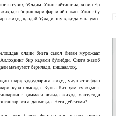
анига гувоҳ бўлдим. Унинг айтишича, хозир Ер
 жиҳодга боришлари фарзи айн экан. Унинг бу
арз жиҳод қандай бўлади, шу ҳақида маълумот
елишдан олдин бизга савол билан мурожаат
 Аллоҳнинг бир карами бўлибди. Сизга жавоб
дали маълумот берилади, иншааллоҳ.
 яқин шарқ ҳудудларига жиҳод учун атрофдан
лари кузатилмоқда. Бунга биз ҳам гувоҳмиз.
чиларнинг ҳаммаси аслида жиҳод мавзусида
нганлар эса алданмоқда. Нега дейсизми?
дин эмас балки, фуруъи дин масалаларидан