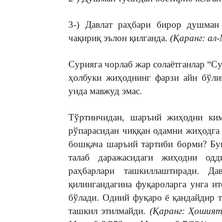
3-) Давлат раҳбари бирор душман 
чақириқ эълон қилганда.
(Қаранг: ал
Сурияга чорлаб жар солаётганлар “С
ҳолбуки жиҳоднинг фарзи айн бўли
унда мавжуд эмас.
Тўртинчидан, шаръий жиҳодни ким
рўпарасидан чиққан одамни жиҳодга
бошқача шаръий тартиби борми? Бу
талаб даражасидаги жиҳодни одд
раҳбарлари ташкиллаштиради. Да
қилингандагина фуқароларга унга и
бўлади. Одиий фуқаро ё қандайдир
ташкил этилмайди.
(Қаранг: Ҳошияту