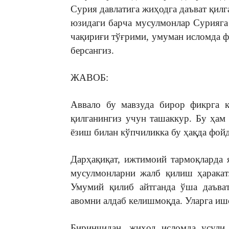
Сурия давлатига жиҳодга даъват қилг
юзидаги барча мусулмонлар Сурияга
чақириғи тўғрими, умуман исломда ф
берсангиз.
ЖАВОБ:
Аввало бу мавзуда бирор фикрга к
қилганингиз учун ташаккур. Бу ҳам
ёзиш билан кўпчиликка бу ҳақда фой
Дарҳақиқат, ижтимоий тармоқларда
мусулмонларни жалб қилиш ҳаракат
Умумий қилиб айтганда ўша даъват
авомни алдаб келишмоқда. Уларга ишо
Биринчидан, жиҳод исломда усули 