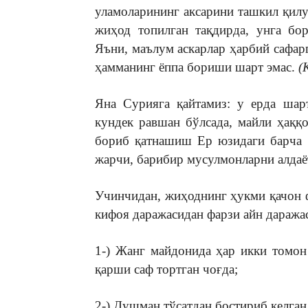
уламоларининг аксарини ташкил қил
жиҳод топилган тақдирда, унга бо
Яъни, маълум аскарлар ҳарбий сафарг
ҳамманинг ёппа бориши шарт эмас.
(
Яна Сурияга қайтамиз: у ерда шар
кундек равшан бўлсада, майли ҳаққ
бориб қатнашиш Ер юзидаги барча 
жарчи, барибир мусулмонларни алдаё
Учинчидан, жиҳоднинг ҳукми қачон 
кифоя даражасидан фарзи айн даражас
1-) Жанг майдонида ҳар икки томо
қарши саф тортган чоғда;
2-) Душман тўсатдан бостириб келган