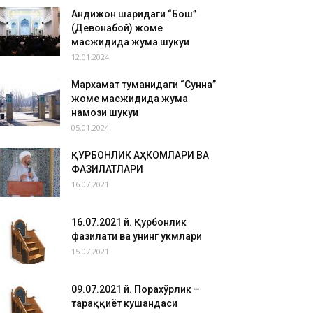
Андижон шаҳридаги “Бош”
(Девонабой) жоме
масжидида жума шукуҳи
12.01.2024
Мархамат туманидаги “Сунна”
жоме масжидида жума
намози шукуҳи
05.01.2024
ҚУРБОНЛИК АҲКОМЛАРИ ВА
ФАЗИЛАТЛАРИ
16.07.2021
16.07.2021 й. Қурбонлик
фазилати ва унинг ҳукмлари
15.07.2021
09.07.2021 й. Порахўрлик –
тараққиёт кушандаси