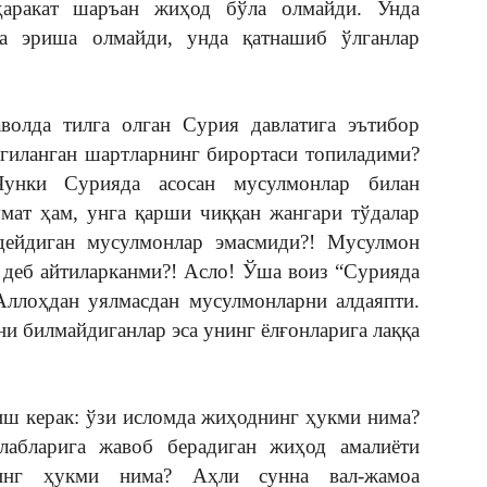
ҳаракат шаръан жиҳод бўла олмайди. Унда
а эриша олмайди, унда қатнашиб ўлганлар
аволда тилга олган Сурия давлатига эътибор
лгиланган шартларнинг бирортаси топиладими?
Чунки Сурияда асосан мусулмонлар билан
ат ҳам, унга қарши чиққан жангари тўдалар
дейдиган мусулмонлар эмасмиди?! Мусулмон
деб айтиларканми?! Асло! Ўша воиз “Сурияда
Аллоҳдан уялмасдан мусулмонларни алдаяпти.
и билмайдиганлар эса унинг ёлғонларига лаққа
ш керак: ўзи исломда жиҳоднинг ҳукми нима?
лабларига жавоб берадиган жиҳод амалиёти
нинг ҳукми нима? Аҳли сунна вал-жамоа