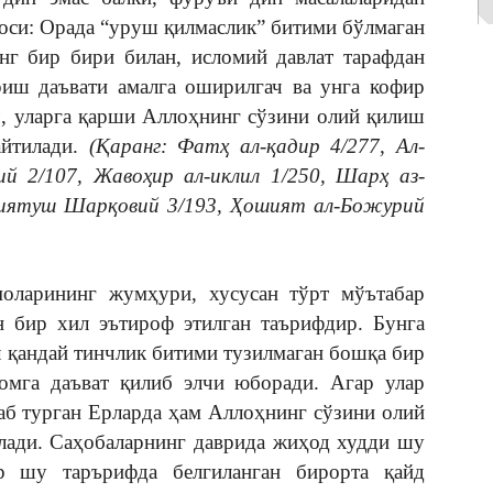
оси: Орада “уруш қилмаслик” битими бўлмаган
нг бир бири билан, исломий давлат тарафдан
риш даъвати амалга оширилгач ва унга кофир
ч, уларга қарши Аллоҳнинг сўзини олий қилиш
айтилади.
(Қаранг: Фатҳ ал-қадир 4/277, Ал-
ий 2/107, Жавоҳир ал-иклил 1/250, Шарҳ аз-
шиятуш Шарқовий 3/193, Ҳошият ал-Божурий
оларининг жумҳури, хусусан тўрт мўътабар
н бир хил эътироф этилган таърифдир. Бунга
ч қандай тинчлик битими тузилмаган бошқа бир
ломга даъват қилиб элчи юборади. Агар улар
шаб турган Ерларда ҳам Аллоҳнинг сўзини олий
ади. Саҳобаларнинг даврида жиҳод худди шу
р шу тарърифда белгиланган бирорта қайд