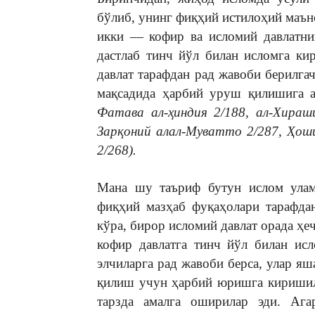
бўлиб, унинг фиқҳий истилоҳий маън
икки — кофир ва исломий давлатни
дастлаб тинч йўл билан исломга ки
давлат тарафдан рад жавоби берилга
мақсадида ҳарбий уруш қилишига 
Фатава ал-ҳиндия 2/188, ал-Хираш
Зарқоний алал-Муватто 2/287, Ҳо
2/268).
Мана шу таъриф бутун ислом улам
фиқҳий мазҳаб фуқаҳолари тарафда
кўра, бирор исломий давлат орада ҳе
кофир давлатга тинч йўл билан ис
элчиларга рад жавоби берса, улар я
қилиш учун ҳарбий юришга киришил
тарзда амалга оширилар эди. Ага