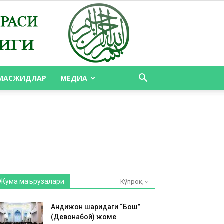
МАСЖИДЛАР
МЕДИА
Жума маърузалари
Кўпроқ
Андижон шаҳридаги “Бош”
(Девонабой) жоме