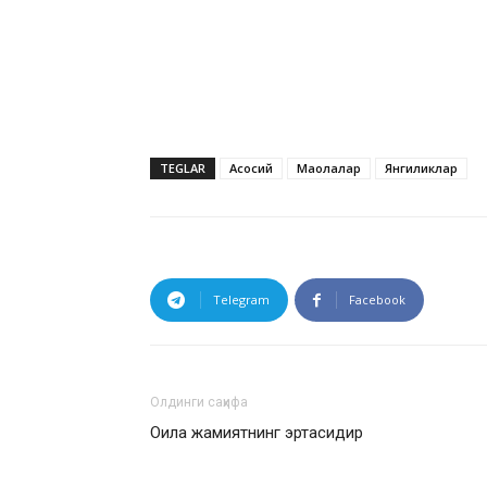
TEGLAR
Асосий
Мақолалар
Янгиликлар
Telegram
Facebook
Олдинги саҳифа
Оила жамиятнинг эртасидир