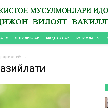
ХАТМ
ЯНГИЛИКЛАР
МАҚОЛАЛАР
БЎЛИМЛАР
АНДИЖОН
 раҳмни фазийлати
фазийлати
ВИЛОЯТ