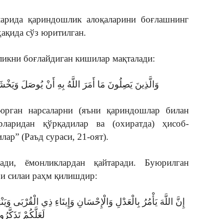
арида қариндошлик алоқаларини боғлашнинг
ақида сўз юритилган.
икни боғлайдиган кишилар мақталади:
وَالَّذِينَ يَصِلُونَ مَا أَمَرَ اللَّهُ بِهِ أَنْ يُوصَلَ وَيَ
юрган нарсаларни (яъни қариндошлар билан
рларидан қўрқадилар ва (охиратда) ҳисоб-
ар” (Раъд сураси, 21-оят).
ди, ёмонликлардан қайтаради. Буюрилган
и силаи раҳм қилишдир:
إِنَّ اللَّهَ يَأْمُرُ بِالْعَدْلِ وَالْإِحْسَانِ وَإِيتَاءِ ذِي الْقُرْبَى وَ
لَعَلَّكُمْ تَذَكَّرُ