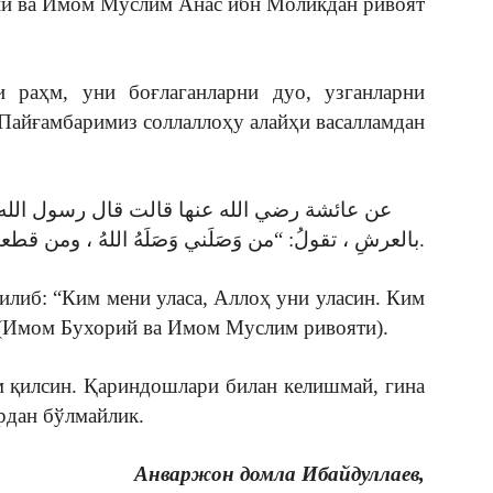
ий ва Имом Муслим Анас ибн Моликдан ривоят
 раҳм, уни боғлаганларни дуо, узганларни
Пайғамбаримиз соллаллоҳу алайҳи васалламдан
عن عائشة رضي الله عنها قالت قال رسول الله صلى 
بالعرشِ ، تقولُ: “من وَصَلَني وَصَلَهُ اللهُ ، ومن قطعني قَطَعَهُ الله “. (أخرجه البخاري ومسلم).
илиб: “Ким мени уласа, Аллоҳ уни уласин. Ким
” (Имом Бухорий ва Имом Муслим ривояти).
м қилсин. Қариндошлари билан келишмай, гина
рдан бўлмайлик.
Анваржон домла Ибайдуллаев,