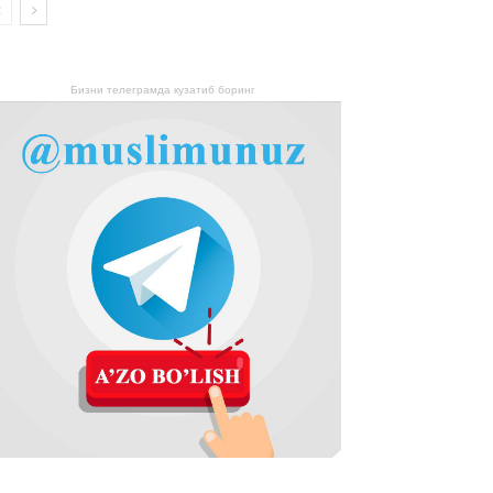
Бизни телеграмда кузатиб боринг