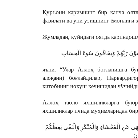
Қуръони каримнинг бир қанча оятл
фазилати ва уни узишнинг ёмонлиги ҳ
Жумладан, қуйидаги оятда қариндошл
خْشَوْنَ رَبَّهُمْ وَيَخَافُونَ سُوءَ الْحِسَابِ
яъни: “Улар Аллоҳ боғланишга бу
алоқани) боғлайдилар, Парвардиго
китобнинг нохуш кечишидан чўчийдил
Аллоҳ таоло яхшиликларга буюра
яхшиликлар ичида муҳимларидан бир
يَنْهَى عَنِ الْفَحْشَاءِ وَالْمُنْكَرِ وَالْبَغْيِ يَعِظُكُمْ
ونَ