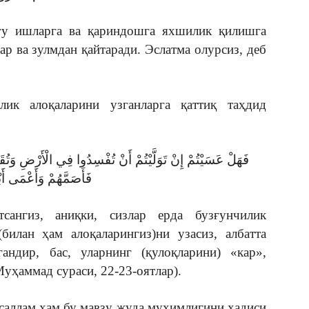
эзгу ишларга ва қариндошга яхшилик қилишга
р ва зулмдан қайтаради. Эслатма олурсиз, деб
ик алоқаларини узганларга қаттиқ таҳдид
فَهَلْ عَسَيْتُمْ إِنْ تَوَلَّيْتُمْ أَنْ تُفْسِدُوا فِي الْأَرْضِ وَتُقَطّ
فَأَصَمَّهُمْ وَأَعْمَى أَ
сангиз, аниқки, сизлар ерда бузғунчилик
билан ҳам алоқаларингиз)ни узасиз, албатта
андир, бас, уларнинг (қулоқларини) «кар»,
уҳаммад сураси, 22-23-оятлар).
саллам ҳам бу мавзу жуда муҳимлигини ҳадиси