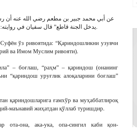
عن أبي محمد جبير بن مطعم رضي الله عنه أن رسو
يدخل الجنة قاطع” قال سفيان في روايته: “يعني قاطع رحم”. (متفق عليه).
. Суфён ўз ривоятида: “Қариндошликни узувчи
орий ва Имом Муслим ривояти).
сила” – боғлаш, “раҳм” – қариндош (онанинг
яъни “қариндош уруғлик алоқаларини боғлаш”
атан қариндошларига ғамхўр ва муҳаббатлироқ
дий-маънавий жиҳатдан қўллаб туришдир.
 ота-она, ака-ука, опа-сингил каби қон-