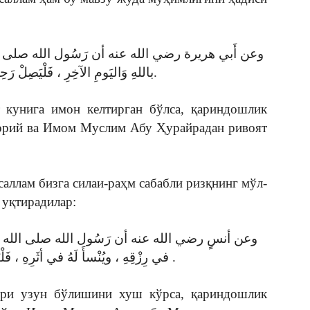
وعن أَبي هريرة رضي الله عنه أن رَسُول الله صلى الله 
باللهِ وَاليَومِ الآخِرِ ، فَلْيَصِلْ رَحِمَهُ …” (مُتَّفَقٌ عَلَيهِ).
 кунига имон келтирган бўлса, қариндошлик
орий ва Имом Муслим Абу Ҳурайрадан ривоят
аллам бизга силаи-раҳм сабабли ризқнинг мўл-
 уқтирадилар:
وعن أنسٍ رضي الله عنه أن رَسُول الله صلى الله عليه 
في رِزْقِهِ ، ويُنْسأَ لَهُ في أثَرِهِ ، فَلْيَصِلْ رَحِمَهُ ) مُتَّفَقٌ عَلَيهِ .
мри узун бўлишини хуш кўрса, қариндошлик