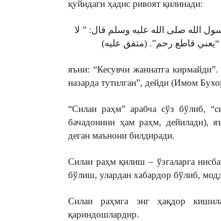
қуйидаги ҳадис ривоят қилинади:
ل الله صلى الله عليه وسلم قال: ” لا
яъни: “Кесувчи жаннатга кирмайди”
назарда тутилган”, дейди (Имом Бух
“Силаи раҳм” арабча сўз бўлиб, “
бачадонини ҳам раҳм, дейилади), 
деган маънони билдиради.
Силаи раҳм қилиш – ўзгаларга нисб
бўлиш, улардан хабардор бўлиб, мод
Силаи раҳмга энг ҳақдор кишилар
қариндошлардир.