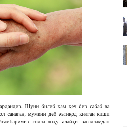
ВАКИЛЛИГИ
ардандир. Шуни билиб ҳам ҳеч бир сабаб ва
ол санаган, мумкин деб эътиқод қилган киши
ғамбаримиз соллаллоҳу алайҳи васалламдан