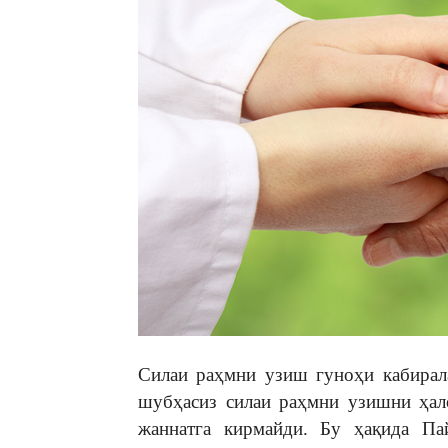
Силаи раҳмни узиш гуноҳи кабирал
шубҳасиз силаи раҳмни узишни ҳал
жаннатга кирмайди. Бу ҳақида Пай