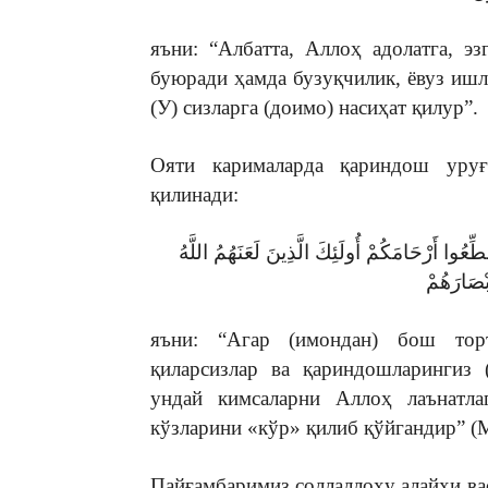
яъни: “Албатта, Аллоҳ адолатга, 
буюради ҳамда бузуқчилик, ёвуз ишла
(У) сизларга (доимо) насиҳат қилур”.
Ояти карималарда қариндош уруғл
қилинади:
ِعُوا أَرْحَامَكُمْ أُولَئِكَ الَّذِينَ لَعَنَهُمُ اللَّهُ
بْصَارَهُمْ
яъни: “Агар (имондан) бош торт
қиларсизлар ва қариндошларингиз (
ундай кимсаларни Аллоҳ лаънатлаг
кўзларини «кўр» қилиб қўйгандир” (М
Пайғамбаримиз соллаллоҳу алайҳи ва