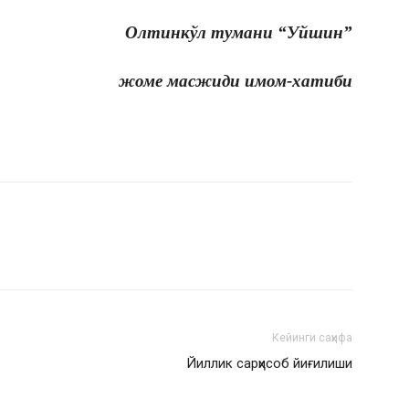
Олтинкўл тумани “Уйшин”
жоме масжиди имом-хатиби
Кейинги саҳифа
Йиллик сарҳисоб йиғилиши