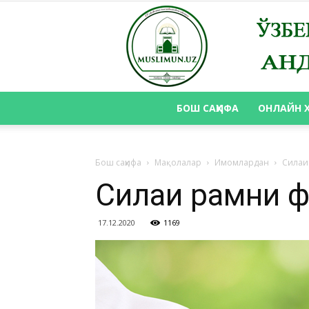
БОШ САҲИФА
ОНЛАЙН 
Бош саҳифа
Мақолалар
Имомлардан
Силаи
Силаи раҳмни 
17.12.2020
1169