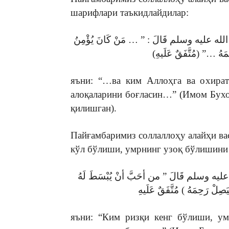
шарифлари таъкидлайдилар:
عليه وسلم قَالَ : ” … مَنْ كَانَ يُؤْمِنُ
яъни: “…ва ким Аллоҳга ва охират
алоқаларини боғласин…” (Имом Бух
қилишган).
Пайғамбаримиз соллаллоҳу алайҳи вас
кўл бўлиши, умрнинг узоқ бўлишини
وسلم قَالَ ” من أحَبَّ أنْ يُبْسَطَ لَهُ
яъни: “Ким ризқи кенг бўлиши, у