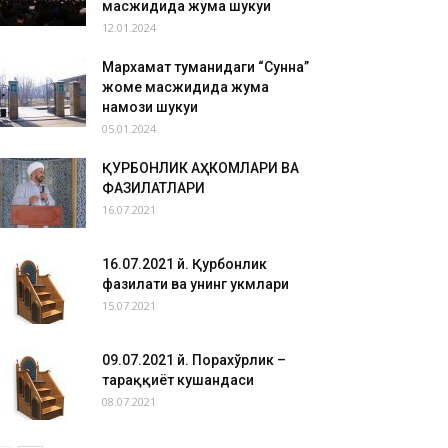
масжидида жума шукуҳи
12.01.2024
Мархамат туманидаги “Сунна”
жоме масжидида жума
намози шукуҳи
05.01.2024
ҚУРБОНЛИК АҲКОМЛАРИ ВА
ФАЗИЛАТЛАРИ
16.07.2021
16.07.2021 й. Қурбонлик
фазилати ва унинг ҳукмлари
15.07.2021
09.07.2021 й. Порахўрлик –
тараққиёт кушандаси
08.07.2021