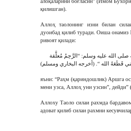
алоқаларини боғласин” (Имом Бухор
қилишган).
Аллоҳ таолонинг изни билан силаи
дуоибад қилиб туради. Оиша онамиз 
ривоят қилади:
الله عليه وسلم: “الرَّحِمُ مُعلَّقة
яъни: “Раҳм (қариндошлик) Аршга ос
мени узса, Аллоҳ уни узсин”, дейди
Аллоху Таоло силаи рахмда бардаво
адоват қилиб силаи рахмни кесувчила