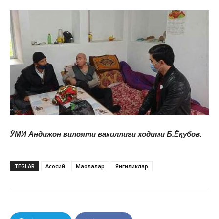
ЎМИ Андижон вилояти вакиллиги ходими Б.Ёқубов.
TEGLAR
Асосий
Мақолалар
Янгиликлар