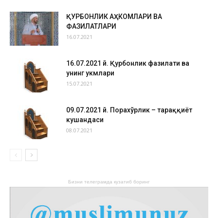
ҚУРБОНЛИК АҲКОМЛАРИ ВА
ФАЗИЛАТЛАРИ
16.07.2021
16.07.2021 й. Қурбонлик фазилати ва
унинг ҳукмлари
15.07.2021
09.07.2021 й. Порахўрлик – тараққиёт
кушандаси
08.07.2021
Бизни телеграмда кузатиб боринг