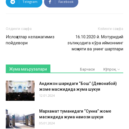
Telegram
Facebook
Олдинги саҳифа
Кейинги саҳифа
Ислоҳатлар келажагимиз
16.10.2020 й. Мотуридий
пойдевори
эътиқодига кўра иймоннинг
моҳияти ва унинг шартлари
Жума маърузалари
Барчаси
Кўпроқ
Андижон шаҳридаги “Бош” (Девонабой)
жоме масжидида жума шукуҳи
12.01.2024
Мархамат туманидаги “Сунна” жоме
масжидида жума намози шукуҳи
05.01.2024