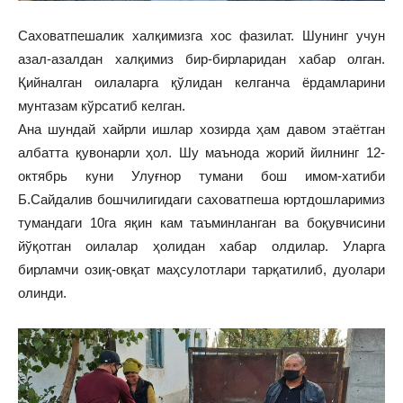
Саховатпешалик халқимизга хос фазилат. Шунинг учун
азал-азалдан халқимиз бир-бирларидан хабар олган.
Қийналган оилаларга қўлидан келганча ёрдамларини
мунтазам кўрсатиб келган.
Ана шундай хайрли ишлар хозирда ҳам давом этаётган
албатта қувонарли ҳол. Шу маънода жорий йилнинг 12-
октябрь куни Улуғнор тумани бош имом-хатиби
Б.Сайдалив бошчилигидаги саховатпеша юртдошларимиз
тумандаги 10га яқин кам таъминланган ва боқувчисини
йўқотган оилалар ҳолидан хабар олдилар. Уларга
бирламчи озиқ-овқат маҳсулотлари тарқатилиб, дуолари
олинди.