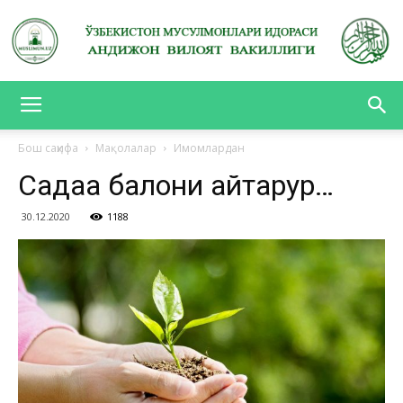
АНДИЖОН
Бош саҳифа
Мақолалар
Имомлардан
Садақа балони қайтарур…
ВИЛОЯТ
30.12.2020
1188
ВАКИЛЛИГИ