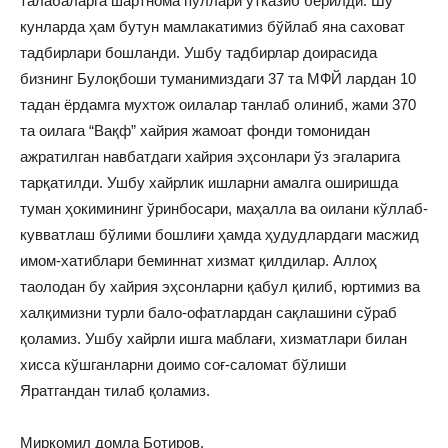
талабаларга шартнома пуллари ўтказиб берилди. Шу
кунларда ҳам бутун мамлакатимиз бўйлаб яна саховат
тадбирлари бошланди. Ушбу тадбирлар доирасида
бизнинг Булоқбоши туманимиздаги 37 та МФЙ лардан 10
тадан ёрдамга мухтож оилалар танлаб олиниб, жами 370
та оилага “Вақф” хайрия жамоат фонди томонидан
ажратилган навбатдаги хайрия эҳсонлари ўз эгаларига
тарқатилди. Ушбу хайрлик ишларни амалга оширишда
туман ҳокимининг ўринбосари, маҳалла ва оилани кўллаб-
кувватлаш бўлими бошлиғи ҳамда ҳудудлардаги масжид
имом-хатиблари беминнат хизмат қилдилар. Аллоҳ
таолодан бу хайрия эҳсонларни қабул қилиб, юртимиз ва
халқимизни турли бало-офатлардан сақлашини сўраб
қоламиз. Ушбу хайрли ишга маблағи, хизматлари билан
хисса кўшганларни доимо соғ-саломат бўлиши
Яратгандан тилаб қоламиз.
Миркомил домла Ботиров,