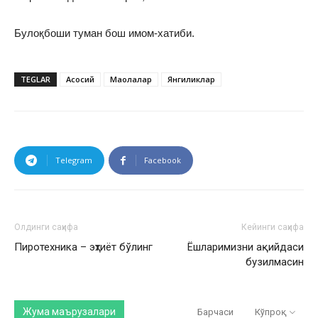
Булоқбоши туман бош имом-хатиби.
TEGLAR
Асосий
Мақолалар
Янгиликлар
Telegram
Facebook
Олдинги саҳифа
Кейинги саҳифа
Пиротехника – эҳтиёт бўлинг
Ёшларимизни ақийдаси
бузилмасин
Жума маърузалари
Барчаси
Кўпроқ