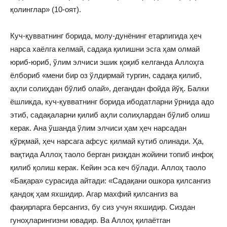
қолинглар» (10-оят).
Куч-қувватнинг борида, молу-дунёнинг етарлигида ҳеч
нарса хаёлга келмай, садақа қилишни эсга ҳам олмай
юриб-юриб, ўлим элчиси эшик қоқиб келганда Аллоҳга
ёлбориб «мени бир оз ўлдирмай тургин, садақа қилиб,
аҳли солиҳдан бўлиб олай», дегандан фойда йўқ. Балки
ёшликда, куч-қувватнинг борида ибодатларни ўрнида адо
этиб, садақаларни қилиб аҳли солиҳлардан бўлиб олиш
керак. Ана ўшанда ўлим элчиси ҳам ҳеч нарсадан
қўрқмай, ҳеч нарсага афсус қилмай кутиб олинади. Ҳа,
вақтида Аллоҳ таоло берган ризқдан жойини топиб инфоқ
қилиб қолиш керак. Кейин эса кеч бўлади. Аллоҳ таоло
«Бақара» сурасида айтади: «Садақани ошкора қилсангиз
қандоқ ҳам яхшидир. Агар махфий қилсангиз ва
фақирларга берсангиз, бу сиз учун яхшидир. Сиздан
гуноҳларингизни ювадир. Ва Аллоҳ қилаётган