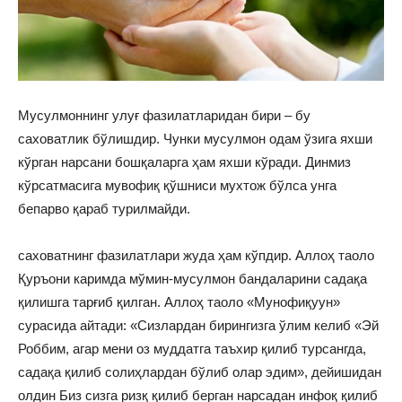
Мусулмоннинг улуғ фазилатларидан бири – бу
саховатлик бўлишдир. Чунки мусулмон одам ўзига яхши
кўрган нарсани бошқаларга ҳам яхши кўради. Динмиз
кўрсатмасига мувофиқ қўшниси мухтож бўлса унга
бепарво қараб турилмайди.
саховатнинг фазилатлари жуда ҳам кўпдир. Аллоҳ таоло
Қуръони каримда мўмин-мусулмон бандаларини садақа
қилишга тарғиб қилган. Аллоҳ таоло «Мунофиқуун»
сурасида айтади: «Сизлардан бирингизга ўлим келиб «Эй
Роббим, агар мени оз муддатга таъхир қилиб турсангда,
садақа қилиб солиҳлардан бўлиб олар эдим», дейишидан
олдин Биз сизга ризқ қилиб берган нарсадан инфоқ қилиб