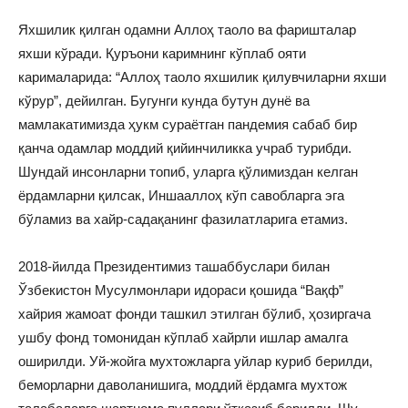
Яхшилик қилган одамни Аллоҳ таоло ва фаришталар
яхши кўради. Қуръони каримнинг кўплаб ояти
карималарида: “Аллоҳ таоло яхшилик қилувчиларни яхши
кўрур”, дейилган. Бугунги кунда бутун дунё ва
мамлакатимизда ҳукм сураётган пандемия сабаб бир
қанча одамлар моддий қийинчиликка учраб турибди.
Шундай инсонларни топиб, уларга қўлимиздан келган
ёрдамларни қилсак, Иншааллоҳ кўп савобларга эга
бўламиз ва хайр-садақанинг фазилатларига етамиз.
2018-йилда Президентимиз ташаббуслари билан
Ўзбекистон Мусулмонлари идораси қошида “Вақф”
хайрия жамоат фонди ташкил этилган бўлиб, ҳозиргача
ушбу фонд томонидан кўплаб хайрли ишлар амалга
оширилди. Уй-жойга мухтожларга уйлар куриб берилди,
беморларни даволанишига, моддий ёрдамга мухтож