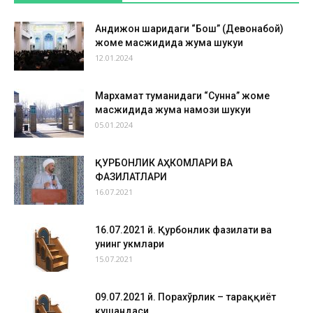
Андижон шаҳридаги “Бош” (Девонабой)
жоме масжидида жума шукуҳи
12.01.2024
Мархамат туманидаги “Сунна” жоме
масжидида жума намози шукуҳи
05.01.2024
ҚУРБОНЛИК АҲКОМЛАРИ ВА
ФАЗИЛАТЛАРИ
16.07.2021
16.07.2021 й. Қурбонлик фазилати ва
унинг ҳукмлари
15.07.2021
09.07.2021 й. Порахўрлик – тараққиёт
кушандаси