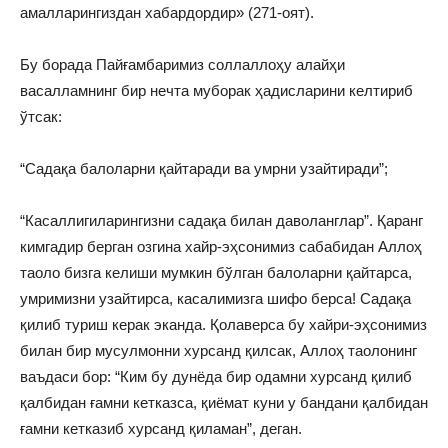
амалларингиздан хабардордир» (271-оят).
Бу борада Пайғамбаримиз соллаллоҳу алайҳи
васалламнинг бир нечта муборак ҳадисларини келтириб
ўтсак:
“Садақа балоларни қайтаради ва умрни узайтиради”;
“Касаллигиларингизни садақа билан даволанглар”. Қаранг
кимгадир берган озгина хайр-эҳсонимиз сабабидан Аллоҳ
таоло бизга келиши мумкин бўлган балоларни қайтарса,
умримизни узайтирса, касалимизга шифо берса! Садақа
қилиб туриш керак эканда. Қолаверса бу хайри-эҳсонимиз
билан бир мусулмонни хурсанд қилсак, Аллоҳ таолонинг
ваъдаси бор: “Ким бу дунёда бир одамни хурсанд қилиб
қалбидан ғамни кетказса, қиёмат куни у бандани қалбидан
ғамни кетказиб хурсанд қиламан”, деган.