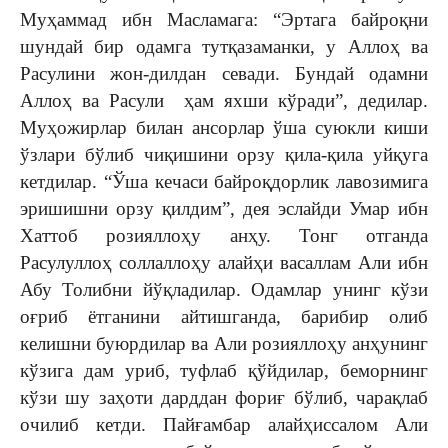
Муҳаммад ибн Масламага: “Эртага байроқни
шундай бир одамга тутқазаманки, у Аллоҳ ва
Расулини жон-дилдан севади. Бундай одамни
Аллоҳ ва Расули ҳам яхши кўради”, дедилар.
Муҳожирлар билан ансорлар ўша суюкли киши
ўзлари бўлиб чиқишини орзу қила-қила уйқуга
кетдилар. “Ўша кечаси байроқдорлик лавозимига
эришишни орзу қилдим”, дея эслайди Умар ибн
Хаттоб розияллоҳу анҳу. Тонг отганда
Расулуллоҳ соллаллоҳу алайҳи васаллам Али ибн
Абу Толибни йўқладилар. Одамлар унинг кўзи
оғриб ётганини айтишганда, барибир олиб
келишни буюрдилар ва Али розияллоҳу анҳунинг
кўзига дам уриб, туфлаб қўйдилар, беморнинг
кўзи шу заҳоти дарддан фориғ бўлиб, чарақлаб
очилиб кетди. Пайғамбар алайҳиссалом Али