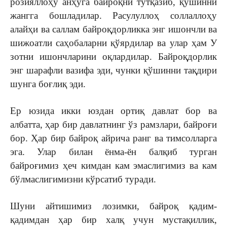
розияллоҳу анҳуга байроқни тутқазиб, қўшинни
жангга бошладилар. Расулуллоҳ соллаллоҳу
алайҳи ва саллам байроқдорликка энг ишончли ва
шижоатли саҳобаларни қўярдилар ва улар ҳам У
зотни ишончларини оқлардилар. Байроқдорлик
энг шарафли вазифа эди, чунки қўшинни тақдири
шунга боғлиқ эди.
Ер юзида икки юздан ортиқ давлат бор ва
албатта, ҳар бир давлатнинг ўз рамзлари, байроғи
бор. Ҳар бир байроқ айрича ранг ва тимсолларга
эга. Улар билан ёнма-ён балқиб турган
байроғимиз ҳеч кимдан кам эмаслигимиз ва кам
бўлмаслигимизни кўрсатиб туради.
Шуни айтишимиз лозимки, байроқ қадим-
қадимдан ҳар бир халқ учун мустақиллик,