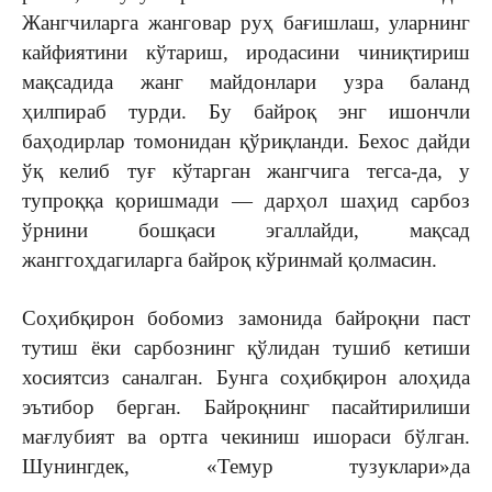
Жангчиларга жанговар руҳ бағишлаш, уларнинг
кайфиятини кўтариш, иродасини чиниқтириш
мақсадида жанг майдонлари узра баланд
ҳилпираб турди. Бу байроқ энг ишончли
баҳодирлар томонидан қўриқланди. Бехос дайди
ўқ келиб туғ кўтарган жангчига тегса-да, у
тупроққа қоришмади — дарҳол шаҳид сарбоз
ўрнини бошқаси эгаллайди, мақсад
жанггоҳдагиларга байроқ кўринмай қолмасин.
Соҳибқирон бобомиз замонида байроқни паст
тутиш ёки сарбознинг қўлидан тушиб кетиши
хосиятсиз саналган. Бунга соҳибқирон алоҳида
эътибор берган. Байроқнинг пасайтирилиши
мағлубият ва ортга чекиниш ишораси бўлган.
Шунингдек, «Темур тузуклари»да