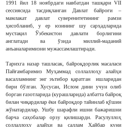
1991 йил 18 ноябрдаги навбатдан ташқари VII
сессиясида тасдиқланган Давлат байроғи –
мамлакат давлат суверенитетининг рамзи
ҳисобланиб, у ер юзининг шу сарҳадларида
мустақил Ўзбекистон давлати борлигини
англатади ва ўзида миллий-маданий
анъаналаримизни мужассамлаштиради.
Тарихга назар ташласак, байроқдорлик масаласи
Пайғамбаримиз Муҳаммад соллаллоҳу алайҳи
васалламнинг энг эътибор қаратган ишларидан
бири бўлган. Хусусан, Ислом дини учун олиб
борган ғазотларида (курашларида) албатта байроқ
билан чиқардилар ёки байроқдор тайинлаб қўшин
жўнатардилар. Ушбу шарафли ишни бажаришни
барча саҳобалар орзу қилишарди. Расулуллоҳ
соллаллоҳу алайҳи ва саллам Ҳайбар куни