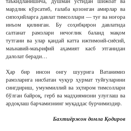
таъкидланишича, душман устидан шижоат ва
мардлик кўрсатиб, ғалаба қозонган амирлар ва
сипоҳийларга давлат тимсоллари — туғ ва ноғора
инъом қилинган. Бу соҳибқирон давлатида
салтанат рамзлари нечоғлик баланд мақом
тутгани ва улар қандай катта ижтимоий-сиёсий,
маънавий-маърифий аҳамият касб этганидан
далолат беради…
Ҳар бир инсон онгу шуурига Ватанимиз
рамзларига нисбатан чуқур ҳурмат туйғуларини
сингдириш, умуммиллий ва эҳтиром тимсоллари
бўлган байроқ, герб ва мадҳиямизни улуғлаш ва
ардоқлаш барчамизнинг муқаддас бурчимиздир.
Бахтиёржон домла Қодиров