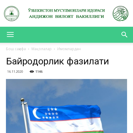
АНДИЖОН
Бош саҳифа
Мақолалар
Имомлардан
Байроқдорлик фазилати
ВИЛОЯТ
16.11.2020
1146
ВАКИЛЛИГИ