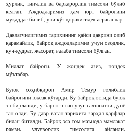
ҳурлик, тинчлик ва барқарорлик тимсоли бўлиб
келган. Аждодларимиз ҳам юрт байроғини
муқаддас билиб, уни кўз қорачиғидек асраганлар.
Давлатчилигимиз тарихининг қайси даврини олиб
қарамайлик, байроқ аждодларимиз учун озодлик,
куч-қудрат, жасорат, ғалаба тимсоли бўлган.
Миллат байроғи. У жондек азиз, нондек
мўътабар.
Буюк соҳибқирон Амир Темур ғолиблик
байроғини юксак кўтарди. Бу байроқ остида буюк
эл бирлашди, у барпо этган улуғ салтанатни дунё
тан олди. Бу давр ватан тарихига зарҳал ҳарфлар
билан битилди. Байроқ эса том маънода мамлакат
рамзи, улуғворлик тимсолига айланди.