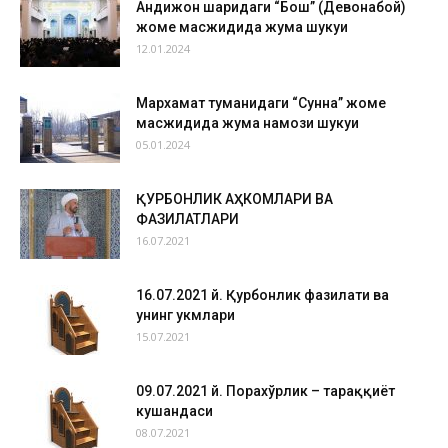
Андижон шаҳридаги “Бош” (Девонабой)
жоме масжидида жума шукуҳи
12.01.2024
Мархамат туманидаги “Сунна” жоме
масжидида жума намози шукуҳи
05.01.2024
ҚУРБОНЛИК АҲКОМЛАРИ ВА
ФАЗИЛАТЛАРИ
16.07.2021
16.07.2021 й. Қурбонлик фазилати ва
унинг ҳукмлари
15.07.2021
09.07.2021 й. Порахўрлик – тараққиёт
кушандаси
08.07.2021