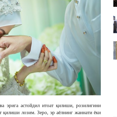
ВАКИЛЛИГИ
ва эрига астойдил итоат қилиши, розилигини
 қилиши лозим. Зеро, эр аёлнинг жаннати ёки