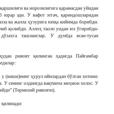
 қаршилиги ва норозилигига қарамасдан уйидан
иб юрар эди. У вафот этгач, қариндошларидан
зза ва жалла ҳузурига юпқа кийимда борибди.
либ қолибди. Аллоҳ таоло ундан юз ўгирибди-
ўзахга ташланглар. У дунёда ясан-тусан
удан ривоят қилинган ҳадисда Пайғамбар
едилар:
, у (киши)нинг ҳурул ийнлардан бўлган хотини:
а. У сенинг олдингда вақтинча меҳмон холос. У
дейди” (Термизий ривояти).
т қилинади: