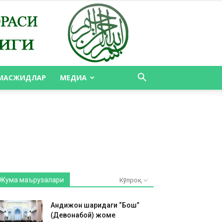
МАСЖИДЛАР
МЕДИА
Жума маърузалари
Кўпроқ
Андижон шаҳридаги “Бош”
(Девонабой) жоме