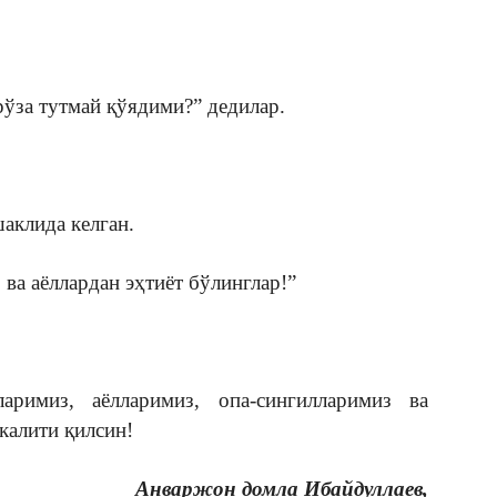
рўза тутмай қўядими?” дедилар.
аклида келган.
ва аёллардан эҳтиёт бўлинглар!”
римиз, аёлларимиз, опа-сингилларимиз ва
калити қилсин!
Анваржон домла Ибайдуллаев,