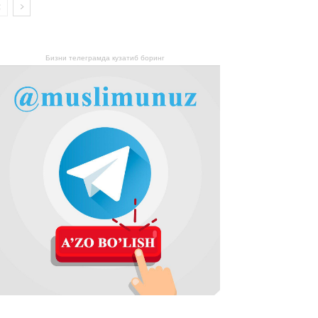
Бизни телеграмда кузатиб боринг