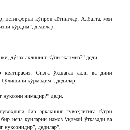
р, истиғфорни кўпроқ айтинглар. Албатта, мен
изни кўрдим”, дедилар.
ики, дўзах аҳлининг кўпи эканмиз?” деди.
р келтирасиз. Сизга ўхшаган ақли ва дини
б бўлишини кўрмадим”, дедилар.
г нуқсони нимадир?” деди.
гувоҳлиги бир эркакнинг гувоҳлигига тўғри
 бир неча кунларни намоз ўқимай ўтказади ва
г нуқсонидир”, дедилар”.