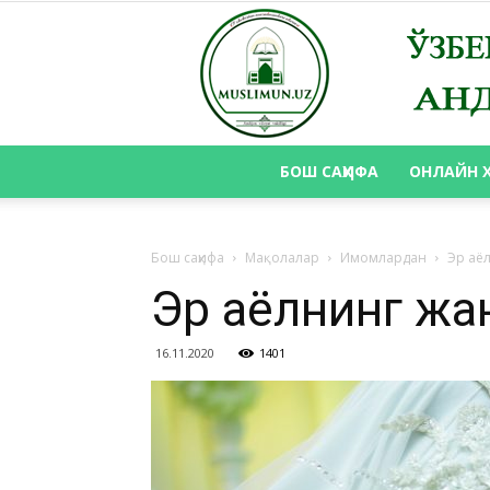
БОШ САҲИФА
ОНЛАЙН 
Бош саҳифа
Мақолалар
Имомлардан
Эр аё
Эр аёлнинг жа
16.11.2020
1401