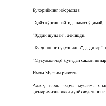
Бухорийнинг иборасида:
“Ҳайз кўрган пайтида намоз ўқимай, 
“Худди шундай”, дейишди.
“Бу диннинг нуқсонидир”, дедилар” ш
“Мусулмонлар! Дунёдан сақланинглар 
Имом Муслим ривояти.
Аллоҳ таоло барча муслима онала
қизларимизни икки дунё саодатининг 