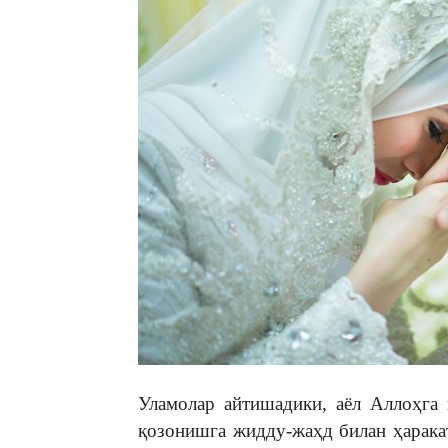
Уламолар айтишадики, аёл Аллоҳга 
қозонишга жидду-жаҳд билан ҳаракат