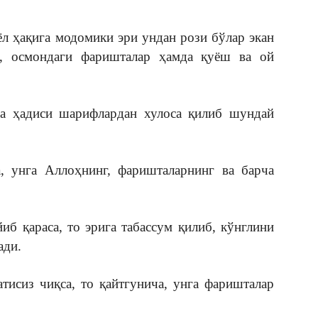
ёл ҳақига модомики эри ундан рози бўлар экан
р, осмондаги фаришталар ҳамда қуёш ва ой
а ҳадиси шарифлардан хулоса қилиб шундай
а, унга Аллоҳнинг, фаришталарнинг ва барча
иб қараса, то эрига табассум қилиб, кўнглини
ади.
тисиз чиқса, то қайтгунича, унга фаришталар