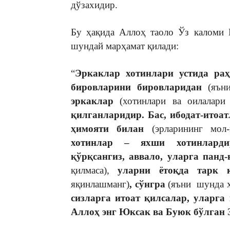
дўзахидир.
Бу ҳақида Аллоҳ таоло Ўз каломи 
шундай марҳамат қилади:
“
Эркаклар хотинлари устида ра
бировларини бировларидан
(яън
эркаклар
(хотинлари ва оилалари
қилганларидир. Бас, ибодат-итоа
ҳимояти билан
(эрларининг мол
хотинлар – яхши хотинлардир
қўрқсангиз, аввало, уларга панд
қилмаса),
уларни ётоқда тарк 
яқинлашманг)
, сўнгра
(яъни шунда ҳ
сизларга итоат қилсалар, уларга
Аллоҳ энг Юксак ва Буюк бўлган 