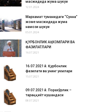
масжидида жума шукуҳи
12.01.2024
Мархамат туманидаги “Сунна”
жоме масжидида жума
намози шукуҳи
05.01.2024
ҚУРБОНЛИК АҲКОМЛАРИ ВА
ФАЗИЛАТЛАРИ
16.07.2021
16.07.2021 й. Қурбонлик
фазилати ва унинг ҳукмлари
15.07.2021
09.07.2021 й. Порахўрлик –
тараққиёт кушандаси
08.07.2021