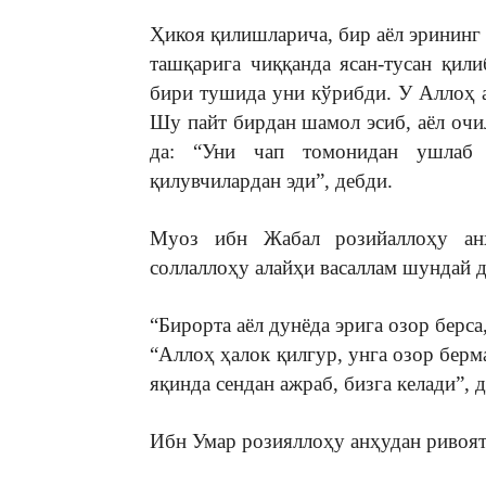
Ҳикоя қилишларича, бир аёл эрининг
ташқарига чиққанда ясан-тусан қил
бири тушида уни кўрибди. У Аллоҳ а
Шу пайт бирдан шамол эсиб, аёл очи
да: “Уни чап томонидан ушлаб д
қилувчилардан эди”, дебди.
Муоз ибн Жабал розийаллоҳу анҳ
соллаллоҳу алайҳи васаллам шундай д
“Бирорта аёл дунёда эрига озор берса
“Аллоҳ ҳалок қилгур, унга озор берм
яқинда сендан ажраб, бизга келади”, 
Ибн Умар розияллоҳу анҳудан ривоя