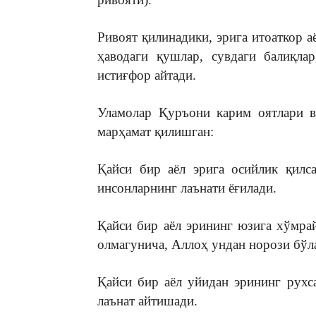
Ривоят қилинадики, эрига итоаткор а
ҳаводаги қушлар, сувдаги балиқла
истиғфор айтади.
Уламолар Қуръони карим оятлари в
марҳамат қилишган:
Қайси бир аёл эрига осийлик қилс
инсонларнинг лаънати ёғилади.
Қайси бир аёл эрининг юзига хўмрай
олмагунича, Аллоҳ ундан норози бўл
Қайси бир аёл уйидан эрининг рухса
лаънат айтишади.