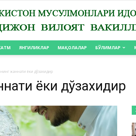
ХАТМ
ЯНГИЛИКЛАР
МАҚОЛАЛАР
БЎЛИМЛАР
АНДИЖОН
лнинг жаннати ёки дўзахидир
ннати ёки дўзахидир
ВИЛОЯТ