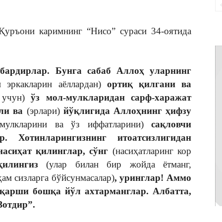
Қуръони каримнинг “Нисо” сураси 34-оятида
ҳбардирлар. Бунга сабаб Аллоҳ уларнинг
и эркакларин аёллардан)
ортиқ қилгани ва
 учун)
ўз мол-мулкларидан сарф-харажат
тли ва
(эрлари)
йўқлигида Аллоҳнинг ҳифзу
-мулкларини ва ўз иффатларини)
сақловчи
. Хотинларингизнинг итоатсизлигидан
-насиҳат қилинглар, сўнг
(насиҳатларинг кор
қилингиз
(улар билан бир жойда ётманг,
ам сизларга бўйсунмасалар)
, уринглар! Аммо
 қарши бошқа йўл ахтарманглар. Албатта,
Зотдир”.