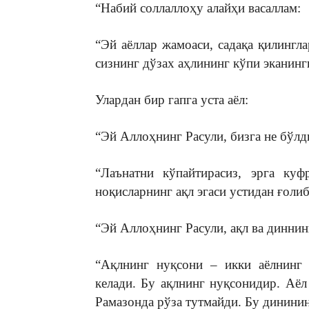
“Набий соллаллоҳу алайҳи васаллам:
“Эй аёллар жамоаси, садақа қилингла
сизнинг дўзах аҳлининг кўпи эканинг
Улардан бир гапга уста аёл:
“Эй Аллоҳнинг Расули, бизга не бўлд
“Лаънатни кўпайтирасиз, эрга куф
ноқисларнинг ақл эгаси устидан ғоли
“Эй Аллоҳнинг Расули, ақл ва диннин
“Ақлнинг нуқсони – икки аёлнинг 
келади. Бу ақлнинг нуқсонидир. Аёл
Рамазонда рўза тутмайди. Бу дининин