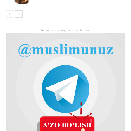
Бизни телеграмда кузатиб боринг