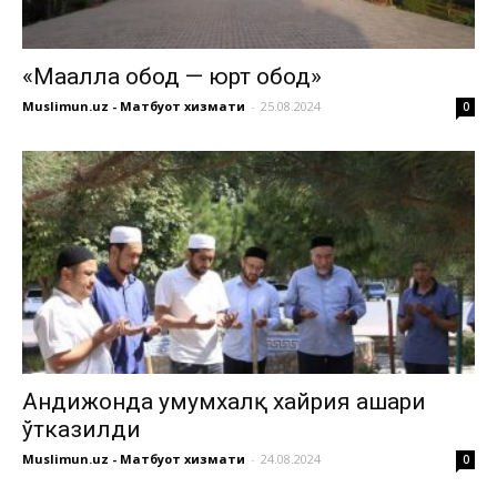
«Маҳалла обод — юрт обод»
Muslimun.uz - Матбуот хизмати
-
25.08.2024
0
Андижонда умумхалқ хайрия ҳашари
ўтказилди
Muslimun.uz - Матбуот хизмати
-
24.08.2024
0