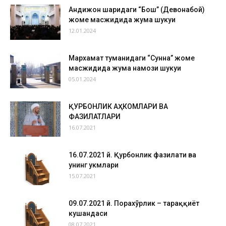
Андижон шаҳридаги “Бош” (Девонабой)
жоме масжидида жума шукуҳи
12.01.2024
Мархамат туманидаги “Сунна” жоме
масжидида жума намози шукуҳи
05.01.2024
ҚУРБОНЛИК АҲКОМЛАРИ ВА
ФАЗИЛАТЛАРИ
16.07.2021
16.07.2021 й. Қурбонлик фазилати ва
унинг ҳукмлари
15.07.2021
09.07.2021 й. Порахўрлик – тараққиёт
кушандаси
08.07.2021