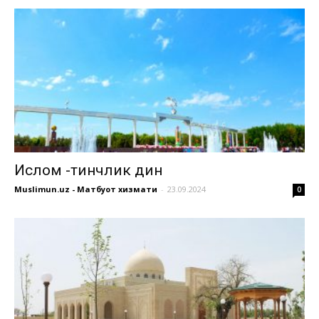
Ислом -тинчлик дин
Muslimun.uz - Матбуот хизмати
-
23.09.2024
0