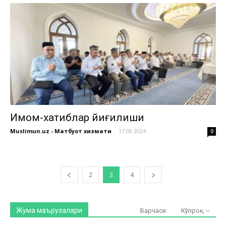
Имом-хатиблар йиғилиши
Muslimun.uz - Матбуот хизмати
-
17.08.2024
0
2
3
4
Жума маърузалари
Барчаси
Кўпроқ