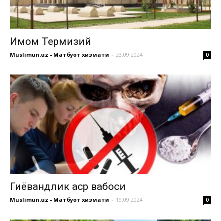
Имом Термизий
Muslimun.uz - Матбуот хизмати
-
23.09.2024
0
Гиёҳвандлик аср вабоси
Muslimun.uz - Матбуот хизмати
-
19.09.2024
0