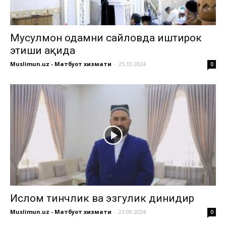
Мусулмон одамни сайловда иштирок
этиши ҳақида
Muslimun.uz - Матбуот хизмати
-
25.10.2024
0
Ислом тинчлик ва эзгулик динидир
Muslimun.uz - Матбуот хизмати
-
23.09.2024
0