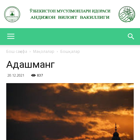
АНДИЖОН
Бош саҳифа
Мақолалар
Бошқалар
Адашманг
ВИЛОЯТ
20.12.2021
837
ВАКИЛЛИГИ