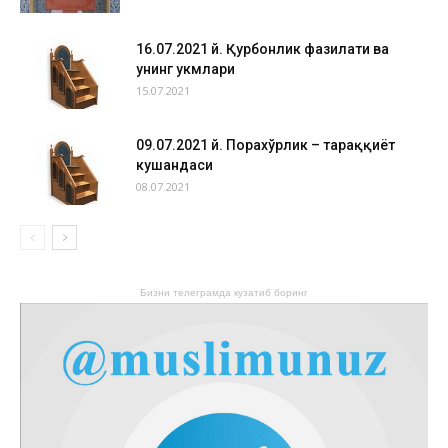
16.07.2021 й. Қурбонлик фазилати ва
унинг ҳукмлари
15.07.2021
09.07.2021 й. Порахўрлик – тараққиёт
кушандаси
08.07.2021
Бизни телеграмда кузатиб боринг