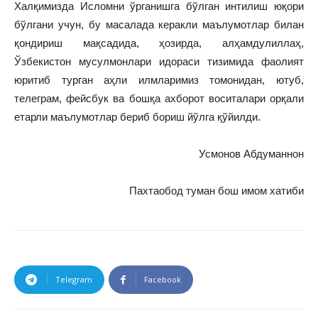
Халқимизда Исломни ўрганишга бўлган интилиш юқори
бўлгани учун, бу масалада керакли маълумотлар билан
қондириш мақсадида, ҳозирда, алҳамдулиллаҳ,
Ўзбекистон мусулмонлари идораси тизимида фаолият
юритиб турган аҳли илмларимиз томонидан, ютуб,
телеграм, фейсбук ва бошқа ахборот воситалари орқали
етарли маълумотлар бериб бориш йўлга қўйилди.
Усмонов Абдуманнон
Пахтаобод туман бош имом хатиби
Telegram
Facebook