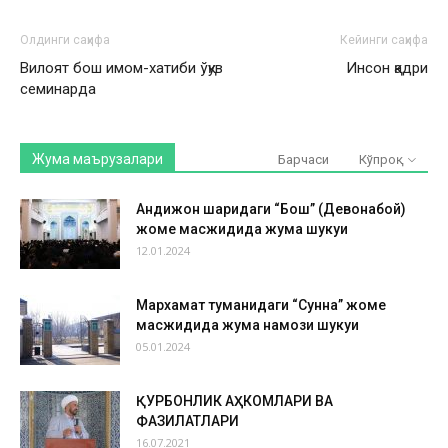
Олдинги саҳифа
Кейинги саҳифа
Вилоят бош имом-хатиби ўқув
Инсон қадри
семинарда
Жума маърузалари
Барчаси
Кўпроқ
Андижон шаҳридаги “Бош” (Девонабой)
жоме масжидида жума шукуҳи
12.01.2024
Мархамат туманидаги “Сунна” жоме
масжидида жума намози шукуҳи
05.01.2024
ҚУРБОНЛИК АҲКОМЛАРИ ВА
ФАЗИЛАТЛАРИ
16.07.2021