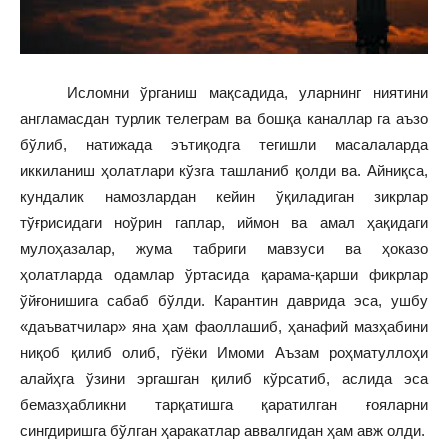
Исломни ўрганиш мақсадида, уларнинг ниятини
англамасдан турлик телеграм ва бошқа каналлар га аъзо
бўлиб, натижада эътиқодга тегишли масалаларда
иккиланиш ҳолатлари кўзга ташланиб қолди ва. Айниқса,
кундалик намозлардан кейин ўқиладиган зикрлар
тўғрисидаги ноўрин гаплар, иймон ва амал ҳақидаги
мулоҳазалар, жума табриги мавзуси ва ҳоказо
ҳолатларда одамлар ўртасида қарама-қарши фикрлар
ўйғонишига сабаб бўлди. Карантин даврида эса, ушбу
«даъватчилар» яна ҳам фаоллашиб, ҳанафий мазҳабини
ниқоб қилиб олиб, гўёки Имоми Аъзам роҳматуллоҳи
алайҳга ўзини эргашган қилиб кўрсатиб, аслида эса
бемазҳабликни тарқатишга қаратилган ғояларни
сингдиришга бўлган ҳаракатлар аввалгидан ҳам авж олди.