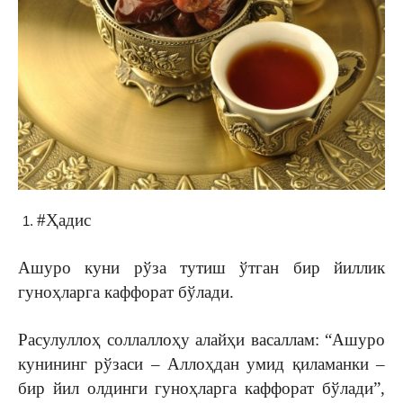
#Ҳадис
Ашуро куни рўза тутиш ўтган бир йиллик
гуноҳларга каффорат бўлади.
Расулуллоҳ соллаллоҳу алайҳи васаллам: “Ашуро
кунининг рўзаси – Аллоҳдан умид қиламанки –
бир йил олдинги гуноҳларга каффорат бўлади”,