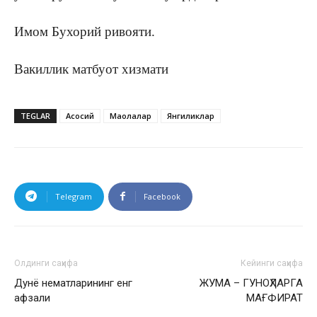
Имом Бухорий ривояти.
Вакиллик матбуот хизмати
TEGLAR
Асосий
Мақолалар
Янгиликлар
Telegram
Facebook
Олдинги саҳифа
Кейинги саҳифа
Дунë нематларининг енг
​ЖУМА – ГУНОҲЛАРГА
афзали
МАҒФИРАТ