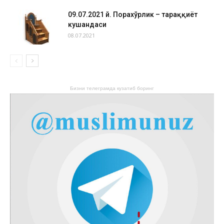
09.07.2021 й. Порахўрлик – тараққиёт
кушандаси
08.07.2021
Бизни телеграмда кузатиб боринг