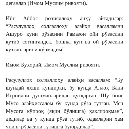
деганлар (Имом Муслим ривояти).
Ибн Аббос розияллоҳу анҳу айтадилар:
“Расулуллоҳ соллаллоҳу алайҳи васалламни
Ашуро куни рўзасини Рамазон ойи рўзасини
кутиб соғингандек, бошқа кун ва ой рўзасини
кутганларини кўрмадим”.
Имом Бухорий, Имом Муслим ривояти.
Расулуллоҳ соллаллоҳу алайҳи васаллам: “Бу
шундай яхши кундирки, бу кунда Аллоҳ Бани
Исроилни душманларидан қутқарган. Шу боис
Мусо алайҳиссалом бу кунда рўза тутган. Мен
Мусога кўпроқ (яқин бўлишга) ҳақлироқман”,
дедилар ва у кунда рўза тутиб, одамларни ҳам
унинг рўзасини тутишга буюрдилар”.