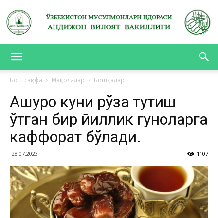
АНДИЖОН
Бош саҳифа
Мақолалар
Бошқалар
Ашуро куни рўза тутиш
ВИЛОЯТ
ўтган бир йиллик гуноҳларга
каффорат бўлади.
ВАКИЛЛИГИ
28.07.2023
1107