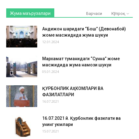
Жума маърузалари
Барчаси
Кўпроқ
Андижон шаҳридаги “Бош” (Девонабой)
жоме масжидида жума шукуҳи
12.01.2024
Мархамат туманидаги “Сунна” жоме
масжидида жума намози шукуҳи
05.01.2024
ҚУРБОНЛИК АҲКОМЛАРИ ВА
ФАЗИЛАТЛАРИ
16.07.2021
16.07.2021 й. Қурбонлик фазилати ва
унинг ҳукмлари
15.07.2021