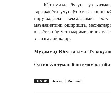
Юртимизда бугун ўз хизматлар
тараққаиёти учун ўз ҳиссаларини 
пиру-бадавлат кексаларимиз б
маънавиятини оширишга, меҳнатлар
келаётган бу устозларимизнинг амалг
эъзозга лойиқдир.
Муҳаммад Юсуф долма Тўрақуло
Олтинкўл туман бош имом хатиби
TEGLAR
Асосий
Мақолалар
Telegram
Facebook