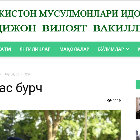
ХАТМ
ЯНГИЛИКЛАР
МАҚОЛАЛАР
БЎЛИМЛАР
АНДИЖОН
 – муқаддас бурч
ас бурч
1116
ВИЛОЯТ