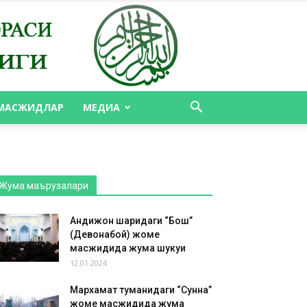
Барчаси
Featured
Ақида
Андижон туман
Андижон шаҳар
Асака туман
Аудиолар
Булоқбоши туман
Бўз туман
Бўлимлар
Видеолавҳалар
Жума маърузалари
Избоскан туман
Имом минбари
Имомлардан
Ислом тарихи
Қуръони карим
Қўрғонтепа туман
МАСЖИДЛАР
МЕДИА
Мақолалар
Масжидлар
Машҳурлар ҳаётидан
Медиа
Олтинкўл туман
ОНЛАЙН ХАТМ
Савол-жавоблар
Сийрат
Турли хил оқимларга раддиялар
Фиқҳ
Хўжаобод туман
Ҳадис
Шахрихон туман
Шеърият
Янгиликлар
Жума маърузалари
Кўпроқ
Андижон шаҳридаги “Бош”
(Девонабой) жоме
масжидида жума шукуҳи
12.01.2024
Мархамат туманидаги “Сунна”
жоме масжидида жума