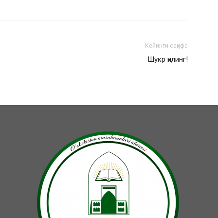
Кейинги саҳифа
Шукр қилинг!