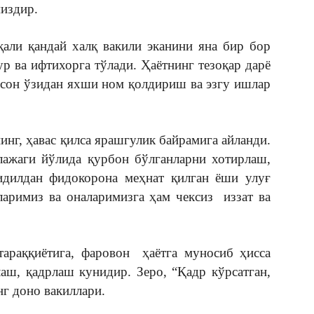
издир.
и қандай халқ вакили эканини яна бир бор
р ва ифтихорга тўлади. Ҳаётнинг тезоқар дарё
нсон ўзидан яхши ном қолдириш ва эзгу ишлар
г, ҳавас қилса ярашгулик байрамига айланди.
лажаги йўлида қурбон бўлганларни хотирлаш,
идилдан фидокорона меҳнат қилган ёши улуғ
ларимиз ва оналаримизга ҳам чексиз иззат ва
раққиётига, фаровон ҳаётга муносиб ҳисса
аш, қадрлаш кунидир. Зеро, “Қадр кўрсатган,
г доно вакиллари.