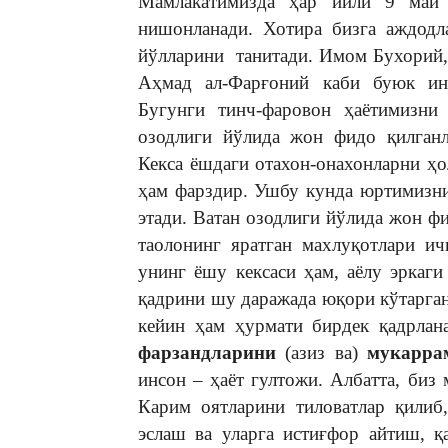
Мамлакатимизда ҳар йили 9 май 
нишонланади. Хотира бизга аждодл
йўлларини танитади. Имом Бухорий
Аҳмад ал-Фарғоний каби буюк инс
Бугунги тинч-фаровон ҳаётимизни
озодлиги йўлида жон фидо қилганл
Кекса ёшдаги отахон-онахонларни ҳ
ҳам фарздир. Ушбу кунда юртимизни
этади. Ватан озодлиги йўлида жон ф
таолонинг яратган махлуқотлари ич
унинг ёшу кексаси ҳам, аёлу эркаг
қадрини шу даражада юқори кўтарган-
кейин ҳам ҳурмати бирдек қадрлана
фарзандларини
(азиз ва)
мукарра
инсон – ҳаёт гултожи. Албатта, би
Карим оятларини тиловатлар қилиб
эслаш ва уларга истиғфор айтиш, қ