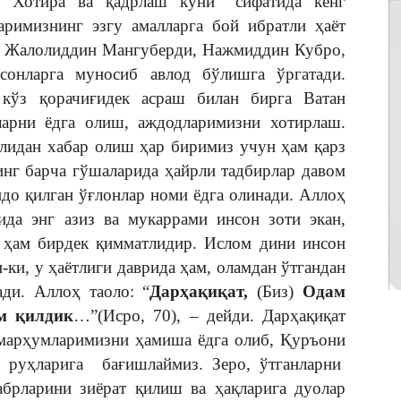
“Хотира ва қадрлаш куни” сифатида кенг
аримизнинг эзгу амалларга бой ибратли ҳаёт
, Жалолиддин Мангуберди, Нажмиддин Кубро,
онларга муносиб авлод бўлишга ўргатади.
 кўз қорачиғидек асраш билан бирга Ватан
арни ёдга олиш, аждодларимизни хотирлаш.
олидан хабар олиш ҳар биримиз учун ҳам қарз
нг барча гўшаларида ҳайрли тадбирлар давом
идо қилган ўғлонлар номи ёдга олинади. Аллоҳ
ида энг азиз ва мукаррами инсон зоти экан,
и ҳам бирдек қимматлидир. Ислом дини инсон
ки, у ҳаётлиги даврида ҳам, оламдан ўтгандан
ди. Аллоҳ таоло: “
Дарҳақиқат,
(Биз)
Одам
м қилдик
…”(Исро, 70), – дейди. Дарҳақиқат
з марҳумларимизни ҳамиша ёдга олиб, Қуръони
, руҳларига бағишлаймиз. Зеро, ўтганларни
абрларини зиёрат қилиш ва ҳақларига дуолар