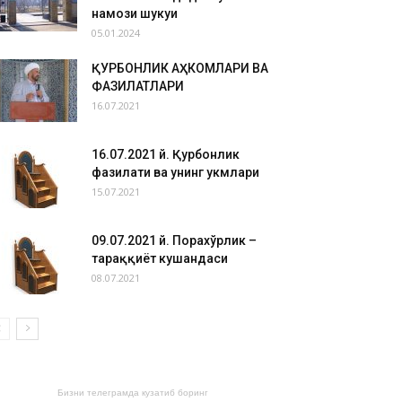
намози шукуҳи
05.01.2024
ҚУРБОНЛИК АҲКОМЛАРИ ВА
ФАЗИЛАТЛАРИ
16.07.2021
16.07.2021 й. Қурбонлик
фазилати ва унинг ҳукмлари
15.07.2021
09.07.2021 й. Порахўрлик –
тараққиёт кушандаси
08.07.2021
Бизни телеграмда кузатиб боринг