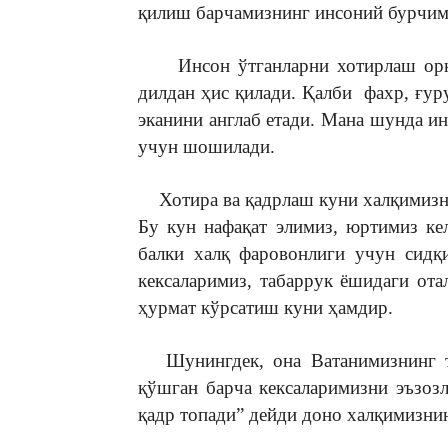
қилиш барчамизнинг инсоний бурчим
Инсон ўтганларни хотирлаш орқал
дилдан ҳис қилади. Қалби фахр, ғуру
эканини англаб етади. Мана шунда и
учун шошилади.
Хотира ва қадрлаш куни халқимизнин
Бу кун нафақат элимиз, юртимиз ке
балки халқ фаровонлиги учун сидқ
кексаларимиз, табаррук ёшидаги ота
ҳурмат кўрсатиш куни ҳамдир.
Шунингдек, она Ватанимизнинг та
қўшган барча кексаларимизни эъзозл
қадр топади” дейди доно халқимизнин