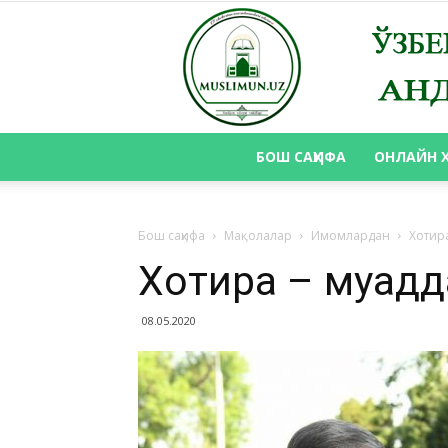
БОШ САҲИФА
ОНЛАЙН 
Бош саҳифа
Мақолалар
Имомлардан
Хотира
Хотира – муқадд
08.05.2020