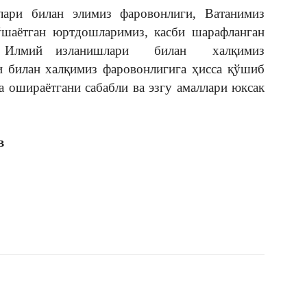
и билан элимиз фаровонлиги, Ватанимиз
қўшаётган юртдошларимиз, касби шарафланган
ор. Илмий изланишлари билан халқимиз
и билан халқимиз фаровонлигига ҳисса қўшиб
а ошираётгани сабабли ва эзгу амаллари юксак
в