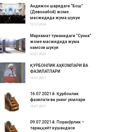
Андижон шаҳридаги “Бош”
(Девонабой) жоме
масжидида жума шукуҳи
12.01.2024
Мархамат туманидаги “Сунна”
жоме масжидида жума
намози шукуҳи
05.01.2024
ҚУРБОНЛИК АҲКОМЛАРИ ВА
ФАЗИЛАТЛАРИ
16.07.2021
16.07.2021 й. Қурбонлик
фазилати ва унинг ҳукмлари
15.07.2021
09.07.2021 й. Порахўрлик –
тараққиёт кушандаси