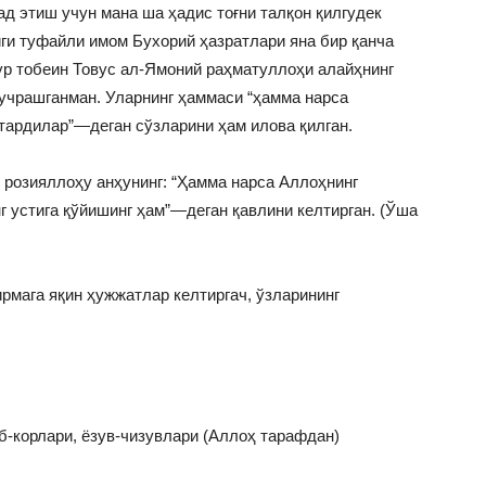
д этиш учун мана ша ҳадис тоғни талқон қилгудек
ги туфайли имом Бухорий ҳазратлари яна бир қанча
р тобеин Товус ал-Ямоний раҳматуллоҳи алайҳнинг
учрашганман. Уларнинг ҳаммаси “ҳамма нарса
тардилар”—деган сўзларини ҳам илова қилган.
 розияллоҳу анҳунинг: “Ҳамма нарса Аллоҳнинг
нг устига қўйишинг ҳам”—деган қавлини келтирган. (Ўша
рмага яқин ҳужжатлар келтиргач, ўзларининг
б-корлари, ёзув-чизувлари (Аллоҳ тарафдан)