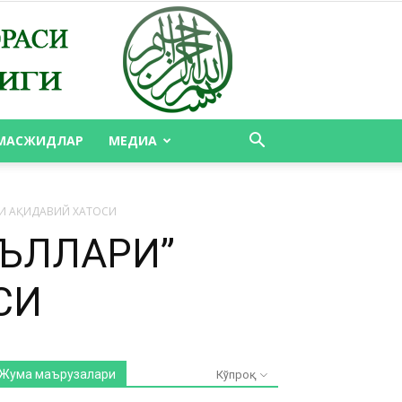
МАСЖИДЛАР
МЕДИА
ГИ АҚИДАВИЙ ХАТОСИ
ЕЪЛЛАРИ”
СИ
Жума маърузалари
Кўпроқ