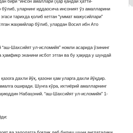
ан бири “инсон амаллари (ҳар қандай ҳатти-
р бўлиб, уларнинг иддаосича инсоният ўз амалларини
 эгаси тарихда қолиб кетган “уммат мажусийлари”
ўлган жаҳмийлар бўлиб, улардан Восил ибн Ато
 “аш-Шахсийят ул-исломийя” номли асарида ўзининг
 ҳамфикр эканини исбот этган ва бу ҳақида у шундай
қазога дахли йўқ, қазони ҳам уларга дахли йўқдир.
амалга оширади. Шунга кўра, ихтиёрий амалларнинг
Тақиюддин Набаҳоний. “аш-Шахсийят ул-исломийя” 1-
йди:
доят ва залолатга боғлиқ деб билиш шуни англатадики,