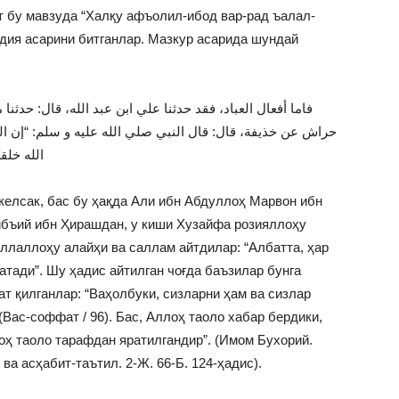
от бу мавзуда “Халқу афъолил-ибод вар-рад ъалал-
ддия асарини битганлар. Мазкур асарида шундай
فاما أفعال العباد، فقد حدثنا علي ابن عبد الله، قال: حدثنا
حراش عن خذيفة، قال: قال النبي صلي الله عليه و سلم: “إن الل
الله خلق
келсак, бас бу ҳақда Али ибн Абдуллоҳ Марвон ибн
ибъий ибн Ҳирашдан, у киши Хузайфа розияллоҳу
оллаллоҳу алайҳи ва саллам айтдилар: “Албатта, ҳар
атади”. Шу ҳадис айтилган чоғда баъзилар бунга
т қилганлар: “Ваҳолбуки, сизларни ҳам ва сизлар
(Вас-соффат / 96). Бас, Аллоҳ таоло хабар бердики,
оҳ таоло тарафдан яратилгандир”. (Имом Бухорий.
а асҳабит-таътил. 2-Ж. 66-Б. 124-ҳадис).