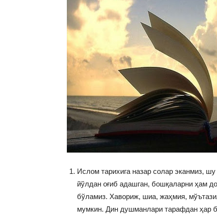
Ислом тарихига назар солар эканмиз, шу
йўлдан оғиб адашган, бошқаларни ҳам до
бўламиз. Хавориж, шиа, жаҳмия, мўътази
мумкин. Дин душманлари тарафдан ҳар б