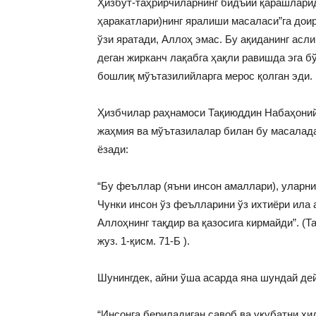
Ҳизбут-таҳрирчиларнинг бидъий қарашларид
ҳаракатлари)нинг яралиши масаласи”га дои
ўзи яратади, Аллоҳ эмас. Бу ақиданинг асли
деган жирканч лақабга ҳақли равишда эга б
бошлиқ мўътазилийларга мерос қолган эди.
Ҳизбчилар раҳнамоси Тақиюддин Набаҳоний
жаҳмия ва мўътазилалар билан бу масалада
ёзади:
“Бу феъллар (яъни инсон амаллари), уларни 
Чунки инсон ўз феълларини ўз ихтиёри ила 
Аллоҳнинг тақдир ва қазосига кирмайди”. (
жуз. 1-қисм. 71-Б ).
Шунингдек, айни ўша асарда яна шундай де
“Инсонга бериладиган савоб ва уқубатни ҳи