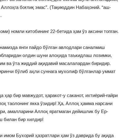
 Аллоҳга боғлиқ эмас”. (Тақиюддин Набаҳоний. “аш-
.
оми) номли китобининг 22-бетида ҳам ўз аксини топган.
намизда янги пайдо бўлган авлодлари саналмиш
обларидан олдин шуни алоҳида таъкидлаш лозимки,
им ва ўта жиддий ақидавий масалалардан биридир.
иринчи бўлиб аҳли суннага мухолиф бўлганлар уммат
 ҳар бир мавжудот, ҳаракот-у саканот, ихтиёрий-ғайри
оҳ таолонинг якка ўзидир! Ҳа, Аллоҳ ҳамма нарсани
ари, амалларини Аллоҳ яратмаган дейишлик бу Ер-
ш билан бир хилдир!
и имом Бухорий ҳазратлари ҳам ўз даврида бу ақида