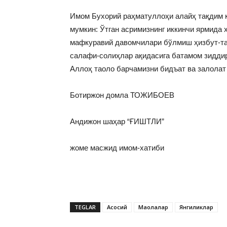
Имом Бухорий раҳматуллоҳи алайҳ тақдим 
мумкин: Ўтган асримизнинг иккинчи ярмида 
мафкуравий давомчилари бўлмиш ҳизбут-таҳ
салафи-солиҳлар ақидасига батамом зиддир
Аллоҳ таоло барчамизни бидъат ва залолат
Ботиржон домла ТОЖИБОЕВ
Андижон шаҳар “ҒИШТЛИ”
жоме масжид имом-хатиби
TEGLAR
Асосий
Мақолалар
Янгиликлар