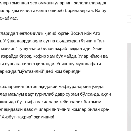
имлар томондан эса оммани уларнинг залолатларидан
ялар ҳам изчил амалга ошириб борилаверган. Ва бу
 ажабмас.
ларида тингловчилик қилиб юрган Восил ибн Ато
 У ўша даврда аҳли сунна ақидасидан ўзининг “ал-
 манзил” тушунчаси билан ажраб чиққан эди. Унинг
 ажрайди бироқ, кофир ҳам бўлмайди. Улар иймон ва
ли суннага хилоф қилганди. Унинг шу мухолафати
арихида “мўътазилий” деб ном берилди.
ифаларининг ботил ақидавий мафкураларини ўзида
ар маълум вақт гуриллаб давр сурган бўлса-да, аҳли
ижасида бу тоифа вакиллари кейинчалик батамом
нг ақидавий давомчилари янги-янги номлар билан ора-
“Ҳизбут-таҳрир” оқимидир!