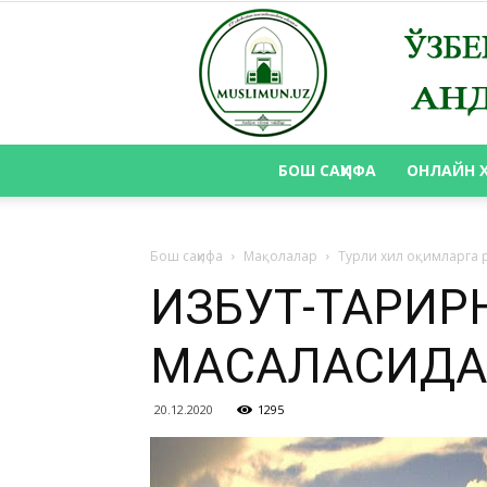
БОШ САҲИФА
ОНЛАЙН 
Бош саҳифа
Мақолалар
Турли хил оқимларга 
ҲИЗБУТ-ТАҲРИ
МАСАЛАСИДА
20.12.2020
1295