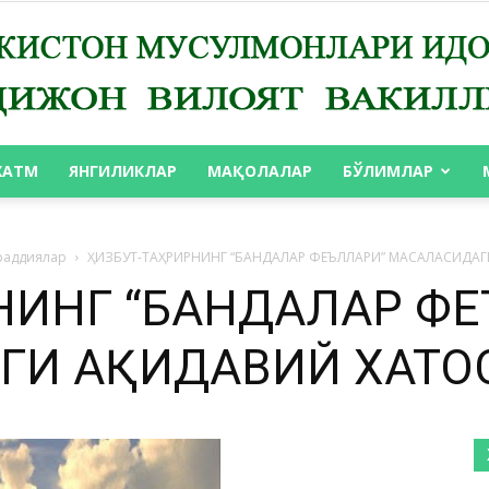
ХАТМ
ЯНГИЛИКЛАР
МАҚОЛАЛАР
БЎЛИМЛАР
АНДИЖОН
раддиялар
ҲИЗБУТ-ТАҲРИРНИНГ “БАНДАЛАР ФЕЪЛЛАРИ” МАСАЛАСИДА
РНИНГ “БАНДАЛАР Ф
ГИ АҚИДАВИЙ ХАТО
ВИЛОЯТ