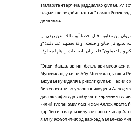
эгаларига етарлича раддиялар қилган. Ул з
жаҳмия ва асҳабит-таътил” номли йирик ра
дейдилар:
 مروان إبن معاوية، قال: حدثنا أبو مالك، عن ربعي بن
ه يصنع كل صانع و صنعته” و تلا بعضهم عند ذلك: “و
كم و ما تعملون” فاخبر ان الصانعات و اهلها مخلوقة
“Энди, бандаларнинг феъллари масаласига 
Муовиядан, у киши Абу Моликдан, укиши Р
анҳудан қуйидагича ривоят қилган: Набий с
бир саноатчи ва уларнинг ижодини Аллоҳ яр
дастак сифатида ушбу ояти каримани тилова
қилиб турган амалларни ҳам Аллоҳ яратган”
ҳар бир иш ва уни қилувчи саноатчилар Алл
Халқу афъолил-ибод вар-рад ъалал-жаҳмия в