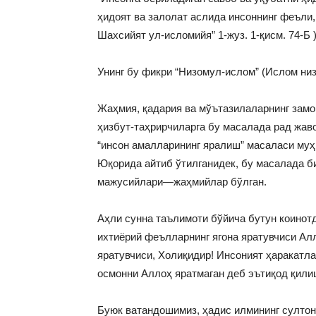
ҳидоят ва залолат аслида инсоннинг феъли,
Шахсийят ул-исломийя” 1-жуз. 1-қисм. 74-Б )
Унинг бу фикри “Низомул-ислом” (Ислом низ
Жаҳмия, қадария ва мўътазилаларнинг замо
ҳизбут-таҳрирчиларга бу масалада рад жав
“инсон амалларининг яралиш” масаласи муҳ
Юқорида айтиб ўтилганидек, бу масалада б
мажусийлари—жаҳмийлар бўлган.
Аҳли сунна таълимоти бўйича бутун коинотда
ихтиёрий феълларнинг ягона яратувчиси Алл
яратувчиси, Холиқидир! Инсоният ҳаракатл
осмонни Аллоҳ яратмаган деб эътиқод қили
Буюк ватандошимиз, ҳадис илмининг султон