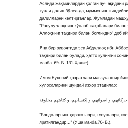
Аслида жаҳмийлардан қолган пуч ақидани ра
кучли далил бўлса-да, муммонинг жиддийли
далилларни келтирганлар. Жумладан машҳу
“Расулуллоҳнинг кўплаб саҳобалари билан 
Аллоҳнинг тақдири билан боғлиқдир” деб ай
Яна бир ривоятида эса Абдуллоҳ ибн Аббос
тақдири билан бўлади, ҳатто қўлингни сони
манба. 69- Б. 131-Ҳадис).
Имом Бухорий ҳазратлари мавзуга доир йиги
хулосаларини шундай изҳор этадилар:
حركاتهم، و اصواتهم، و إكتسابهم، و كتابتهم مخلوقة
“Бандаларнинг ҳаракатлари, товушлари, кас
яратилгандир…” (Ўша манба.70- Б.).