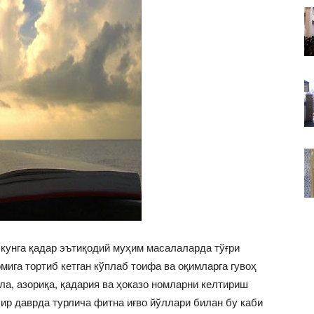
ВАКИЛЛИГИ
 кунга қадар эътиқодий муҳим масалаларда тўғри
мига тортиб кетган кўплаб тоифа ва оқимларга гувоҳ
ла, азориқа, қадария ва ҳоказо номларни келтириш
ир даврда турлича фитна иғво йўллари билан бу каби