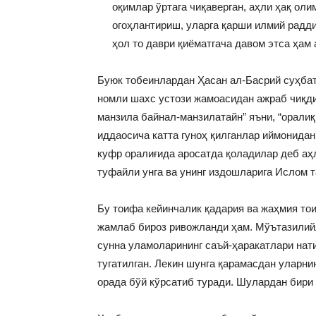
оқимлар ўртага чиқаверган, аҳли ҳақ ол
огоҳлантириш, уларга қарши илмий радди
ҳол то даври қиёматгача давом этса ҳам
Буюк тобеинлардан Ҳасан ал-Басрий суҳбат
номли шахс устози жамоасидан ажраб чиқди.
манзила байнал-манзилатайн” яъни, “оралиқ
иддаосича катта гуноҳ қилганлар иймонидан
куфр оралиғида аросатда қоладилар деб аҳ
туфайли унга ва унинг издошларига Ислом т
Бу тоифа кейинчалик қадария ва жаҳмия то
жамлаб бироз ривожланди ҳам. Мўътазилийл
сунна уламоларининг саъй-ҳаракатлари нат
тугатилган. Лекин шунга қарамасдан уларни
орада бўй кўрсатиб туради. Шулардан бири 