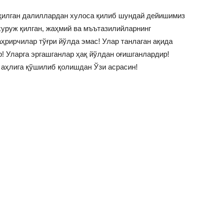
қилган далиллардан хулоса қилиб шундай дейишимиз
хуруж қилган, жаҳмий ва мъътазилийларнинг
рирчилар тўғри йўлда эмас! Улар танлаган ақида
! Уларга эргашганлар ҳақ йўлдан оғишганлардир!
 аҳлига қўшилиб қолишдан Ўзи асрасин!