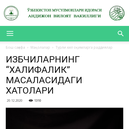
АНДИЖОН
Бош саҳифа
Мақолалар
Турли хил оқимларга раддиялар
ҲИЗБЧИЛАРНИНГ
ВИЛОЯТ
“ХАЛИФАЛИК”
МАСАЛАСИДАГИ
ВАКИЛЛИГИ
ХАТОЛАРИ
20.12.2020
1310