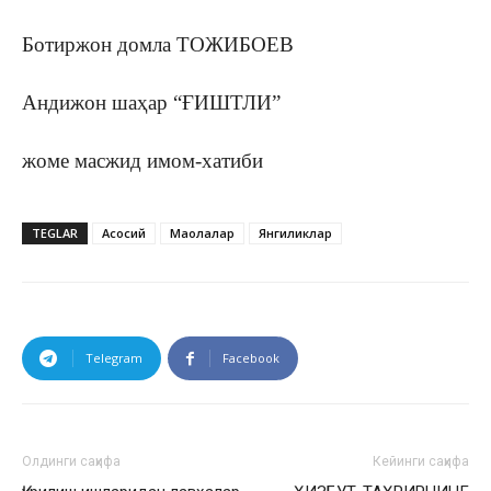
Ботиржон домла ТОЖИБОЕВ
Андижон шаҳар “ҒИШТЛИ”
жоме масжид имом-хатиби
TEGLAR
Асосий
Мақолалар
Янгиликлар
Telegram
Facebook
Олдинги саҳифа
Кейинги саҳифа