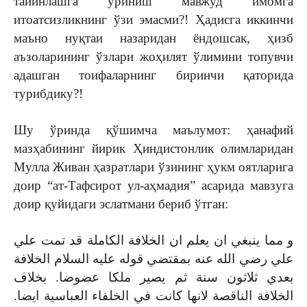
тайинлашга уриниш мавжуд имомга
итоатсизликнинг ўзи эмасми?! Ҳадисга иккинчи
маъно нуқтаи назаридан ёндошсак, ҳизб
аъзоларининг ўзлари жоҳилят ўлимини топувчи
адашган тоифаларнинг биринчи қаторида
турибдику?!
Шу ўринда қўшимча маълумот: ҳанафий
мазҳабининг йирик Ҳиндистонлик олимларидан
Мулла Живан ҳазратлари ўзининг ҳукм оятларига
доир “ат-Тафсирот ул-аҳмадия” асарида мавзуга
доир қуйидаги эслатмани бериб ўтган:
و مما ينبغي ان يعلم ان الخلافة الكاملة قد تمت علي
علي رضي الله عنه بمقتضي قوله عليه السلام الخلافة
بعدي ثلاثون سنة ثم يصير ملكا عضوضا. بخلاف
الخلافة الناقصة لانها كانت في الخلفاء العباسية ايضا.