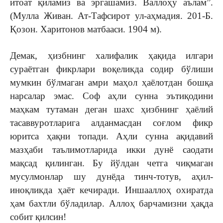
итоат қиламиз ва эргашамиз. Валлоҳу аълам”.
(Мулла Живан. Ат-Тафсирот ул-аҳмадия. 201-Б.
Қозон. Харитонов матбааси. 1904 м).
Демак, ҳизбнинг халифалик ҳақида илгари
сураётган фикрлари воқеликда содир бўлиши
мумкин бўлмаган амри маҳол ҳаёлотдан бошқа
нарсалар эмас. Соф аҳли сунна эътиқодини
маҳкам тутаман деган шахс ҳизбнинг ҳаёлий
тасаввуротларига алданмасдан соғлом фикр
юритса ҳақни топади. Аҳли сунна ақидавий
мазҳаби таълимотларида икки дунё саодати
мақсад қилинган. Бу йўлдан четга чиқмаган
мусулмонлар шу дунёда тинч-тотув, аҳил-
иноқликда ҳаёт кечиради. Иншааллоҳ охиратда
ҳам бахтли бўладилар. Аллоҳ барчамизни ҳақда
собит қилсин!