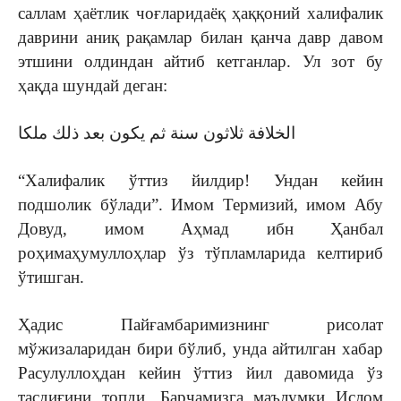
саллам ҳаётлик чоғларидаёқ ҳаққоний халифалик
даврини аниқ рақамлар билан қанча давр давом
этшини олдиндан айтиб кетганлар. Ул зот бу
ҳақда шундай деган:
الخلافة ثلاثون سنة ثم يكون بعد ذلك ملكا
“Халифалик ўттиз йилдир! Ундан кейин
подшолик бўлади”. Имом Термизий, имом Абу
Довуд, имом Аҳмад ибн Ҳанбал
роҳимаҳумуллоҳлар ўз тўпламларида келтириб
ўтишган.
Ҳадис Пайғамбаримизнинг рисолат
мўжизаларидан бири бўлиб, унда айтилган хабар
Расулуллоҳдан кейин ўттиз йил давомида ўз
тасдиғини топди. Барчамизга маълумки Ислом