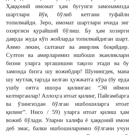
Ҳаққоний имомат ҳам бугунги замонамизда
шартлари йўқ бўлиб кетгани туфайли
топилмайди. Зеро, имомат шартлари ичида энг
охиргиси қурайший бўлиш. Бу ҳам хозирги
даврда жуда кўп жойларда топилмайдиган шарт.
Аммо лекин, салтанат ва амирлик боқийдир.
Султон ва амирларимиз ишбоши эканликлари
бизни уларга эргашишни тақозо этади ва бу
замонда бизга шу вожибдир! Шунингдек, мана
шу мутлақ тарзда келган ҳужжатга кўра (бу ерда
ушбу оятга ишора қилинган: “Эй иймон
келтирганлар! Аллоҳга итоат қилинг, Пайғамбарга
ва ўзингиздан бўлган ишбошиларга итоат
қилинг”. Нисо / 59) уларга итоат қилиш ҳам
вожиб бўлади. Уларни халифа ё ҳаққоний имом
деб эмас, балки ишбошиларимиз бўлгани учун