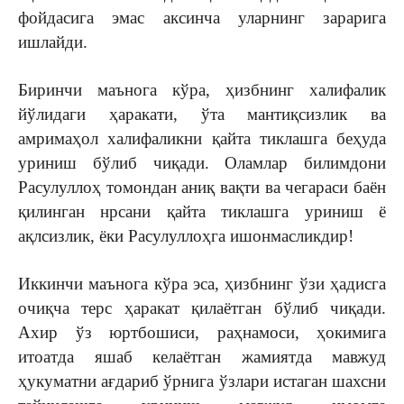
фойдасига эмас аксинча уларнинг зарарига
ишлайди.
Биринчи маънога кўра, ҳизбнинг халифалик
йўлидаги ҳаракати, ўта мантиқсизлик ва
амримаҳол халифаликни қайта тиклашга беҳуда
уриниш бўлиб чиқади. Оламлар билимдони
Расулуллоҳ томондан аниқ вақти ва чегараси баён
қилинган нрсани қайта тиклашга уриниш ё
ақлсизлик, ёки Расулуллоҳга ишонмасликдир!
Иккинчи маънога кўра эса, ҳизбнинг ўзи ҳадисга
очиқча терс ҳаракат қилаётган бўлиб чиқади.
Ахир ўз юртбошиси, раҳнамоси, ҳокимига
итоатда яшаб келаётган жамиятда мавжуд
ҳукуматни ағдариб ўрнига ўзлари истаган шахсни