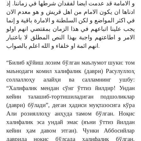
و الامامة قد عدمت ايضا لفقدان شرطها في زماننا. إذ
ادناها ان يكون الامام من اهل قريش و هو معدم الان
في اكثر المواضع و لكن السلطنة و الامارة باقية و إنما
يجب علينا اتباعهم في هذا الزمان بمقتضي انهم اولو
الامر و اطاعتهم واجبة بهذا النص المطلق لا باعتبار
انهم ائمة او خلفاء و الله اعلم بالصواب.
“Билиб қўйиш лозим бўлган маълумот шуки: том
маънодаги комил халифалик (даври) Расулуллоҳ
соллаллоҳу алайҳи ва салламнинг ушбу:
“Халифалик мендан сўнг ўттиз йилдир! Ундан
кейин талашиб-тортишиладиган подшоликлар
(даври) бўлади”, деган ҳадиси муқтазосига кўра
Али розияллоҳу анҳуда тамом бўлган. Ноқис
халифалик эса ундай эмас (яъни ўттиз йилдан
кейин ҳам давом этган). Чунки Аббосийлар
даврида ноқис бўлсада халифалик бўлган.