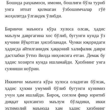
Бошида раҳнамоси, имоми, бошлиғи бўла туриб
унга итоат қилмаган ўзбошимчалар гўё
жоҳилятда ўлгандек ўлибди.
Биринчи маънога кўра хулоса олсак, ҳадис
маълум давргагина хос бўлиб, бугунги кунда ўз
кучини йўқотган ҳисобланади. Чунки юқоридаги
ҳадисда айтилганидек ҳаққоний халифалик даври
дастлабки ўттиз йилда ниҳоясига етган. Демак бу
ҳадис хозирги кунда ишламайди. Ҳизбнинг унга
суяниши ноўрин.
Иккинчи маънога кўра хулоса оладиган бўлсак,
ҳадис ҳукми умумий бўлиб бугунги кунимиз
учун ҳам ишлайди. Бироқ, соғлом фикр юритиб
диққат қилсангиз маълум бўладики, икки
эҳтимолий маънода ҳам ҳадис ҳизбнинг