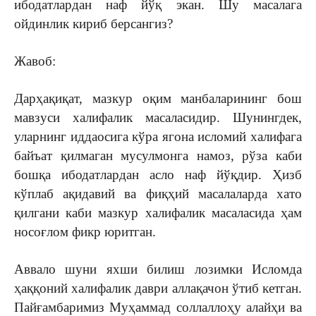
ибодатлардан наф йўқ экан. Шу масалага
ойдинлик кириб берсангиз?
Жавоб:
Дарҳақиқат, мазкур оқим манбаларининг бош
мавзуси халифалик масаласидир. Шунингдек,
уларнинг иддаосига кўра ягона исломий халифага
байъат қилмаган мусулмонга намоз, рўза каби
бошқа ибодатлардан асло наф йўқдир. Ҳизб
кўплаб ақидавий ва фиқҳий масалаларда хато
қилгани каби мазкур халифалик масаласида ҳам
носоғлом фикр юритган.
Аввало шуни яхши билиш лозимки Исломда
ҳаққоний халифалик даври аллақачон ўтиб кетган.
Пайғамбаримиз Муҳаммад соллаллоҳу алайҳи ва