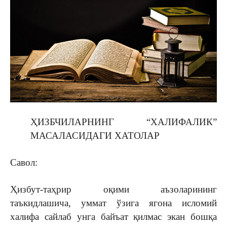
ҲИЗБЧИЛАРНИНГ “ХАЛИФАЛИК”
МАСАЛАСИДАГИ ХАТОЛАР
Савол:
Ҳизбут-таҳрир оқими аъзоларининг
таъкидлашича, уммат ўзига ягона исломий
халифа сайлаб унга байъат қилмас экан бошқа