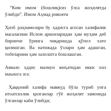
“Ким имом (бошлиқ)сиз ўлса жоҳилятда
ўлибди”. Имом Аҳмад ривояти
Ҳизб раҳнамолари бу ҳадисга асосан халифалик
масаласини Ислом арконларидан ҳам муҳим деб
биринчи ўринга чиқаришда қўпол хато
қилишган. Ва натижада ўзлари ҳам адашган,
тобеларини ҳам залолатга бошлашган.
Аввало ҳадис мазмун жиҳатидан икки хил
маънога эга:
Ҳаққоний халифа мавжуд бўла туриб унга
итоатсизлик қилганлар гўё жоҳилят замонида
ўлганлар каби ўлибди;