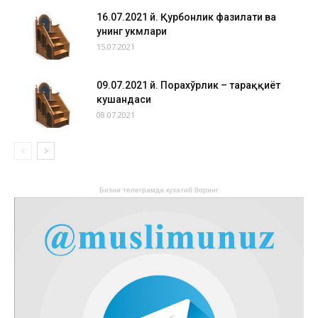
16.07.2021 й. Қурбонлик фазилати ва
унинг ҳукмлари
15.07.2021
09.07.2021 й. Порахўрлик – тараққиёт
кушандаси
08.07.2021
Бизни телеграмда кузатиб боринг