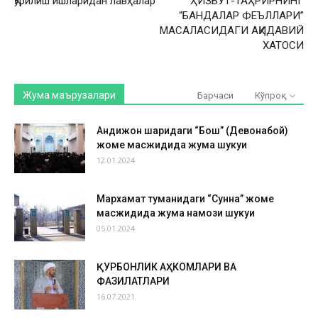
Қурилиш ишларидан лавҳалар
ҲИЗБУТ-ТАҲРИРНИНГ
“БАНДАЛАР ФЕЪЛЛАРИ”
МАСАЛАСИДАГИ АҚИДАВИЙ
ХАТОСИ
Жума маърузалари
Барчаси
Кўпроқ
Андижон шаҳридаги “Бош” (Девонабой)
жоме масжидида жума шукуҳи
12.01.2024
Мархамат туманидаги “Сунна” жоме
масжидида жума намози шукуҳи
05.01.2024
ҚУРБОНЛИК АҲКОМЛАРИ ВА
ФАЗИЛАТЛАРИ
16.07.2021