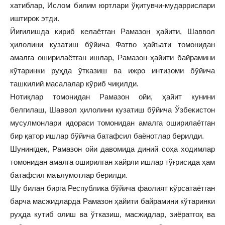
хатиблар, Ислом билим юртлари ўқитувчи-мударрислари
иштирок этди.
Йиғилишда кириб келаётган Рамазон ҳайити, Шаввол
ҳилолини кузатиш бўйича Фатво ҳайъати томонидан
амалга оширилаётган ишлар, Рамазон ҳайити байрамини
кўтаринки руҳда ўтказиш ва ижро интизоми бўйича
ташкилий масалалар кўриб чиқилди.
Нотиқлар томонидан Рамазон ойи, ҳайит кунини
белгилаш, Шаввол ҳилолини кузатиш бўйича Ўзбекистон
мусулмонлари идораси томонидан амалга оширилаётган
бир қатор ишлар бўйича батафсил баёнотлар берилди.
Шунингдек, Рамазон ойи давомида диний соҳа ходимлар
томонидан амалга оширилган хайрли ишлар тўғрисида ҳам
батафсил маълумотлар берилди.
Шу билан бирга Республика бўйича фаолият кўрсатаётган
барча масжидларда Рамазон ҳайити байрамини кўтаринки
руҳда кутиб олиш ва ўтказиш, масжидлар, зиёратгоҳ ва