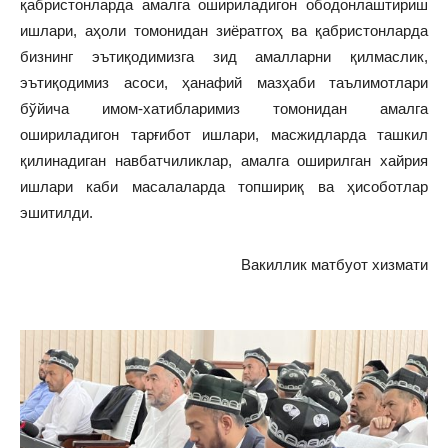
қабристонларда амалга ошириладигон ободонлаштириш
ишлари, аҳоли томонидан зиёратгоҳ ва қабристонларда
бизнинг эътиқодимизга зид амалларни қилмаслик,
эътиқодимиз асоси, ҳанафий мазҳаби таълимотлари
бўйича имом-хатибларимиз томонидан амалга
ошириладигон тарғибот ишлари, масжидларда ташкил
қилинадиган навбатчиликлар, амалга оширилган хайрия
ишлари каби масалаларда топшириқ ва ҳисоботлар
эшитилди.
Вакиллик матбуот хизмати