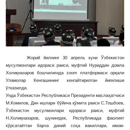
Жорий йилнинг 30 апрель куни Ўзбекистон
мусулмонлари идораси раиси, муфтий Нуриддин домла
Холиқназаров бошчилигида zoom платформаси орқали
Уламолар Кенгашининг кенгайтирилган йиғилиши
ўтказилди.
Унда Ўзбекистон Республикаси Президенти маслаҳатчиси
М.Комилов, Дин ишлари бўйича қўмита раиси С.Тошбоев,
Ўзбекистон мусулмонлари идораси раиси, муфтий
Н.Холиқназаров, шунингдек, Республикада фаолият
кўрсатаётган барча диний соҳа вакиллари, имом-