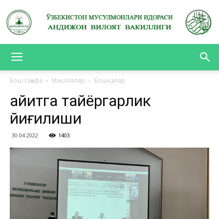
АНДИЖОН
Бош саҳифа
Мақолалар
Бошқалар
Ҳайитга тайёргарлик
ВИЛОЯТ
йиғилиши
30.04.2022
1403
ВАКИЛЛИГИ