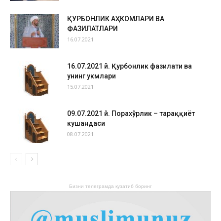
ҚУРБОНЛИК АҲКОМЛАРИ ВА
ФАЗИЛАТЛАРИ
16.07.2021
16.07.2021 й. Қурбонлик фазилати ва
унинг ҳукмлари
15.07.2021
09.07.2021 й. Порахўрлик – тараққиёт
кушандаси
08.07.2021
Бизни телеграмда кузатиб боринг