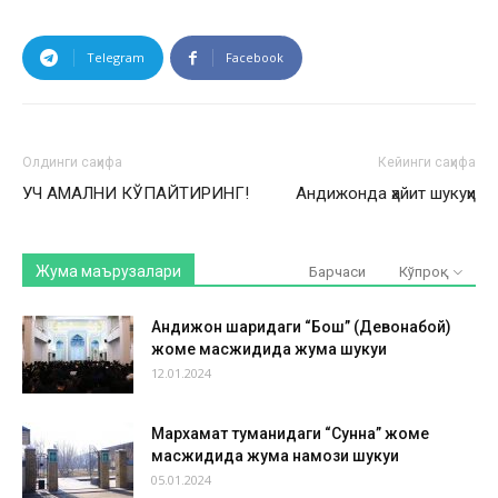
Telegram
Facebook
Олдинги саҳифа
Кейинги саҳифа
УЧ АМАЛНИ КЎПАЙТИРИНГ!
Андижонда ҳайит шукуҳи
Жума маърузалари
Барчаси
Кўпроқ
Андижон шаҳридаги “Бош” (Девонабой)
жоме масжидида жума шукуҳи
12.01.2024
Мархамат туманидаги “Сунна” жоме
масжидида жума намози шукуҳи
05.01.2024