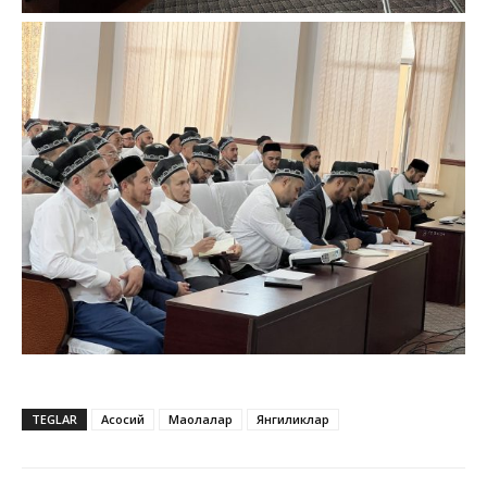
TEGLAR
Асосий
Мақолалар
Янгиликлар