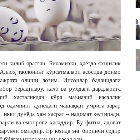
ВАКИЛЛИГИ
си қилиб яратган. Биламизки, ҳаётда яхшилик
 Аллоҳ таолонинг кўрсатмалари асосида доимо
ажрата олиши лозим. Инсонлар баданидаги
ибор берадилару, қалб ва руҳдаги дардларига
дий хасталикдан кўра маънавий касаллик
рд одамнинг дунёдаги машаққат умрига зарар
, икки дунёда ҳам хасрат – надомат келтиради.
рарли ва ёмонроғи хасаддир. Бу фитна, адоват
қарувчи омилдир. Ер юзида энг биринчи содир
б бўлган нарса ҳам шу ҳасад эди.