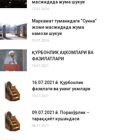
масжидида жума шукуҳи
12.01.2024
Мархамат туманидаги “Сунна”
жоме масжидида жума
намози шукуҳи
05.01.2024
ҚУРБОНЛИК АҲКОМЛАРИ ВА
ФАЗИЛАТЛАРИ
16.07.2021
16.07.2021 й. Қурбонлик
фазилати ва унинг ҳукмлари
15.07.2021
09.07.2021 й. Порахўрлик –
тараққиёт кушандаси
08.07.2021