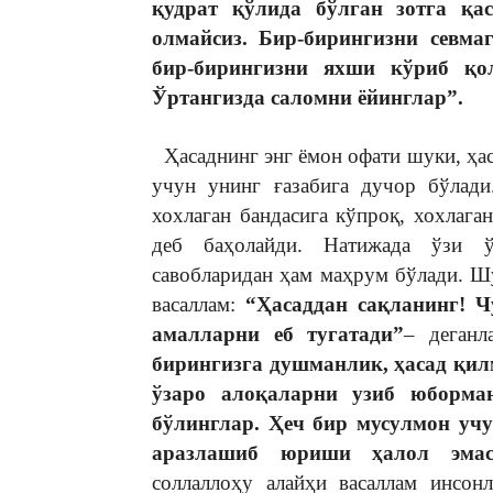
қудрат қўлида бўлган зотга қ
олмайсиз. Бир-бирингизни севма
бир-бирингизни яхши кўриб қо
Ўртангизда саломни ёйинглар”.
Ҳасаднинг энг ёмон офати шуки, ҳас
учун унинг ғазабига дучор бўлади
хохлаган бандасига кўпроқ, хохлага
деб баҳолайди. Натижада ўзи ў
савобларидан ҳам маҳрум бўлади. Ш
васаллам:
“Ҳасаддан сақланинг! Ч
амалларни еб тугатади”
– деган
бирингизга душманлик, ҳасад қил
ўзаро алоқаларни узиб юборма
бўлинглар. Ҳеч бир мусулмон уч
аразлашиб юриши ҳалол эмас
соллаллоҳу алайҳи васаллам инсон