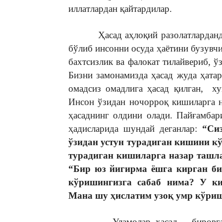
иллатлардан қайтардилар.
Ҳасад аҳлоқий разолатлардандир.
бўлиб инсонни осуда ҳаётини бузувч
бахтсизлик ва фалокат тилайвериб, ў
Бизни замонамизда ҳасад жуда ҳатар
омадсиз омадлига ҳасад қилган, ху
Инсон ўзидан ночорроқ кишиларга 
ҳасаднинг олдини олади. Пайғамбар
ҳадисларида шундай деганлар:
“Си
ўзидан устун турадиган кишини кў
турадиган кишиларга назар ташла
“Бир юз йигирма ёшга кирган би
кўришингизга сабаб нима? У ки
Мана шу ҳислатим узоқ умр кўриш
Уламолар хасад – бировга етг