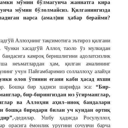
асамки мўмин бўлмагунча жаннатга кира
гунча мўмин бўлолмайсиз. Қилганингизда
ладиган нарса (амал)ни ҳабар берайми?
адгўй Аллоҳнинг тақсимотига эътироз қилгани
. Чунки хасадгўй Аллоҳ таоло ўз мулкидан
н бандасига камроқ беришлигини адолатсизлик
ша неъматлардан ҳам, қилган амалининг
унинг учун Пайғамбаримиз соллаллоҳу алайҳи
унки олов ўтинни егани каби ҳасад яхши
лар. Бошқа бир ҳадиси шарифда эса:
“Бир-
манглар, бир-бирингиздан юз ўгирманглар,
нглар ва Аллоҳни аҳил–иноқ бандалари
ун бошқа биродари билан уч кундан ортиқ
дир”
,-дедилар. Ушбу ҳадисда Росулуллоҳ
лар орасига ёмонлик уруғини сочувчи барча