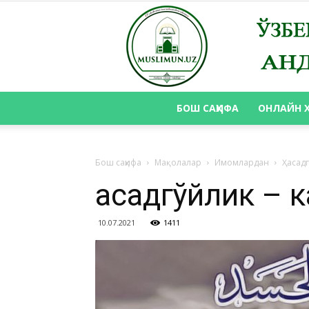
БОШ САҲИФА
ОНЛАЙН 
Бош саҳифа
Мақолалар
Имомлардан
Ҳасад
Ҳасадгўйлик – 
10.07.2021
1411