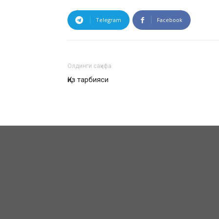
Telegram
Facebook
Олдинги саҳифа
Қиз тарбияси