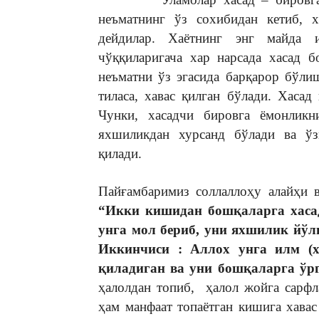
неъматнинг ўз сохибидан кетиб, х
дейдилар. Хаётнинг энг майда 
чўққиларигача хар нарсада хасад 
неъматни ўз эгасида барқарор бўли
тиласа, хавас қилган бўлади. Хасад
Чунки, хасадчи бировга ёмонликни
яхшиликдан хурсанд бўлади ва ў
қилади.
Пайғамбаримиз соллаллоҳу алайҳи в
“Икки кишидан бошқаларга хаса
унга мол бериб, уни яхшилик йўл
Иккинчиси : Аллох унга илм (
қиладиган ва уни бошқаларга ўр
ҳалолдан топиб, ҳалол жойга сарфл
ҳам манфаат топаётган кишига хава