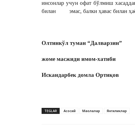
инсонлар учун офат бўлмиш хасаддан
билан эмас, балки ҳавас билан ҳаё
Олтинкўл туман “Далварзин”
жоме масжиди имом-хатиби
Искандарбек домла Ортиқов
TEGLAR
Асосий
Мақолалар
Янгиликлар