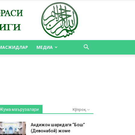
МАСЖИДЛАР
МЕДИА
Жума маърузалари
Кўпроқ
Андижон шаҳридаги “Бош”
(Девонабой) жоме