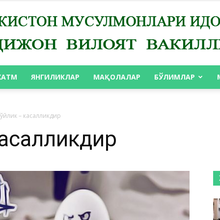
ХАТМ
ЯНГИЛИКЛАР
МАҚОЛАЛАР
БЎЛИМЛАР
АНДИЖОН
гўйлик – касалликдир
касалликдир
ВИЛОЯТ