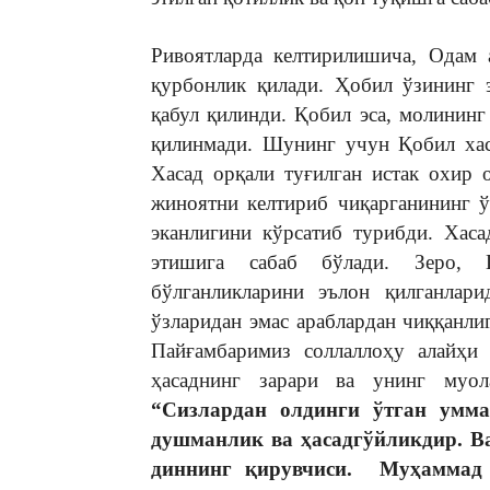
Ривоятларда келтирилишича, Одам 
қурбонлик қилади. Ҳобил ўзининг 
қабул қилинди. Қобил эса, молининг
қилинмади. Шунинг учун Қобил хас
Хасад орқали туғилган истак охир 
жиноятни келтириб чиқарганининг ў
эканлигини кўрсатиб турибди. Хаса
этишига сабаб бўлади. Зеро, 
бўлганликларини эълон қилганлари
ўзларидан эмас араблардан чиққанл
Пайғамбаримиз соллаллоҳу алайҳи
ҳасаднинг зарари ва унинг муол
“Сизлардан олдинги ўтган умма
душманлик ва ҳасадгўйликдир. Ва
диннинг қирувчиси. Муҳаммад 