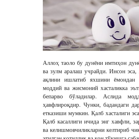
Аллоҳ таоло бу дунёни имтиҳон дунё
ва зулм аралаш учрайди. Инсон эса,
ақлини ишлатиб яхшини ёмондан 
моддий ва жисмоний хасталикка эът
бепарво бўладилар. Аслида мод
ҳавфлироқдир. Чунки, бадандаги да
етказиши мумкин. Қалб хасталиги эса
Қалб касаллиги ичида энг хавфли, за
ва келишмовчиликларни келтириб чи
этилган қотиллик ва қон тўқишга саба