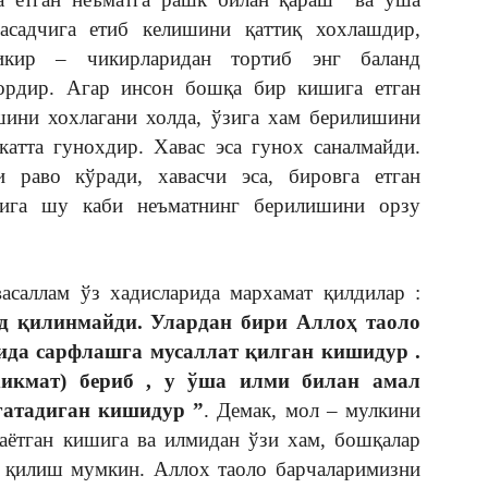
асадчига етиб келишини қаттиқ хохлашдир,
икир – чикирларидан тортиб энг баланд
бордир. Агар инсон бошқа бир кишига етган
шини хохлагани холда, ўзига хам берилишини
 катта гунохдир. Хавас эса гунох саналмайди.
 раво кўради, хавасчи эса, бировга етган
зига шу каби неъматнинг берилишини орзу
асаллам ўз хадисларида мархамат қилдилар :
д қилинмайди. Улардан бири Аллоҳ таоло
ида сарфлашга мусаллат қилган кишидур .
хикмат) бериб , у ўша илми билан амал
гатадиган кишидур ”
. Демак, мол – мулкини
аётган кишига ва илмидан ўзи хам, бошқалар
с қилиш мумкин. Аллох таоло барчаларимизни