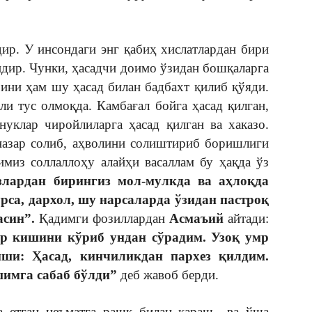
 У инсондаги энг қабиҳ хислатлардан бири
идир. Чунки, ҳасадчи доимо ўзидан бошқаларга
зини ҳам шу ҳасад билан бадбахт қилиб қўяди.
ли тус олмоқда. Камбағал бойга ҳасад қилган,
нуклар чиройлиларга ҳасад қилган ва хаказо.
назар солиб, аҳволини солиштириб боришлиги
имиз соллаллоҳу алайҳи васаллам бу ҳақда ўз
злардан бирингиз мол-мулкда ва аҳлоқда
рса, дархол, шу нарсаларда ўзидан пастроқ
син”.
Қадимги фозиллардан
Асмаъий
айтади:
р кишини кўриб ундан сўрадим. Узоқ умр
ши: Ҳасад, кинчиликдан пархез қилдим.
имга сабаб бўлди”
деб жавоб берди.
ан неъматга рашк билан қараш ва ўша