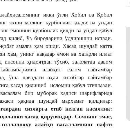
алайҳисаломнинг икки ўғли Хобил ва Қобил
энг яхши молини қурбонлик қилди ва ундан
 энг ёмонини қурбонлик қилди ва ундан қабул
ад қилиб, ўз биродарини ўлдиришни истади.
оқибат амалга ҳам ошди. Хасад шундай катта
зи ҳам, унинг нақадар ёмон ва хатарли иллат
д инсонни ҳидоятдан тўсиб, залолатда давом
Пайғамбаримиз алайҳис салом пайғамбар
да, ўша даврдаги аҳли китоблар пайғамбар
игига хасад қилишиб исломни қабул этишмади.
 васаллам бир муборак ҳадиси шарифларида
ажаси ҳақида шундай марҳамат қилдилар:
тлардан сизларга етиб келган касаллик:
ҳоланки ҳасад қирувчидир. Сочнинг эмас,
соллаллоҳу алайҳи васалламнинг нафси