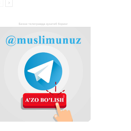
Бизни телеграмда кузатиб боринг