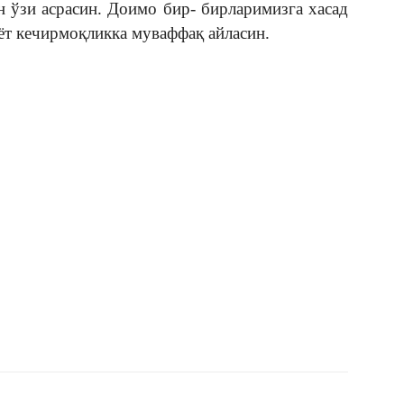
 ўзи асрасин. Доимо бир- бирларимизга хасад
т кечирмоқликка муваффақ айласин.