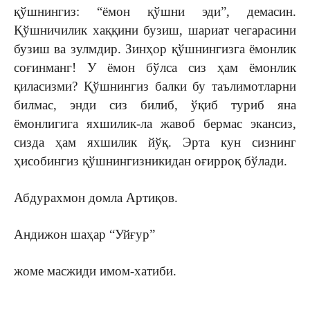
қўшнингиз: “ёмон қўшни эди”, демасин.
Қўшничилик хаққини бузиш, шариат чегарасини
бузиш ва зулмдир. Зинҳор қўшнингизга ёмонлик
соғинманг! У ёмон бўлса сиз ҳам ёмонлик
қиласизми? Қўшнингиз балки бу таълимотларни
билмас, энди сиз билиб, ўқиб туриб яна
ёмонлигига яхшилик-ла жавоб бермас экансиз,
сизда ҳам яхшилик йўқ. Эрта кун сизнинг
ҳисобингиз қўшнингизникидан оғирроқ бўлади.
Абдурахмон домла Артиқов.
Андижон шаҳар “Уйғур”
жоме масжиди имом-хатиби.