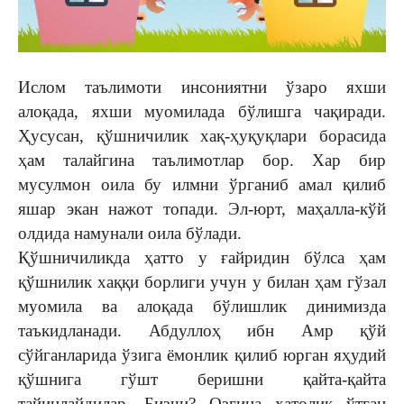
Ислом таълимоти инсониятни ўзаро яхши
алоқада, яхши муомилада бўлишга чақиради.
Ҳусусан, қўшничилик хақ-ҳуқуқлари борасида
ҳам талайгина таълимотлар бор. Хар бир
мусулмон оила бу илмни ўрганиб амал қилиб
яшар экан нажот топади. Эл-юрт, маҳалла-кўй
олдида намунали оила бўлади.
Қўшничиликда ҳатто у ғайридин бўлса ҳам
қўшнилик хаққи борлиги учун у билан ҳам гўзал
муомила ва алоқада бўлишлик динимизда
таъкидланади. Абдуллоҳ ибн Амр қўй
сўйганларида ўзига ёмонлик қилиб юрган яҳудий
қўшнига гўшт беришни қайта-қайта
тайинлайдилар. Бизчи? Озгина ҳатолик ўтган