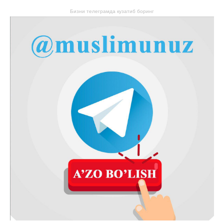
Бизни телеграмда кузатиб боринг