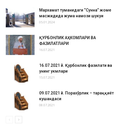
Мархамат туманидаги “Сунна” жоме
масжидида жума намози шукуҳи
05.01.2024
ҚУРБОНЛИК АҲКОМЛАРИ ВА
ФАЗИЛАТЛАРИ
16.07.2021
16.07.2021 й. Қурбонлик фазилати ва
унинг ҳукмлари
15.07.2021
09.07.2021 й. Порахўрлик – тараққиёт
кушандаси
08.07.2021