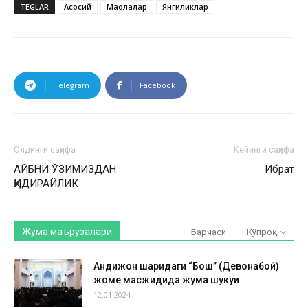
TEGLAR
Асосий
Мақолалар
Янгиликлар
Telegram
Facebook
Олдинги саҳифа
Кейинги саҳифа
АЙБНИ ЎЗИМИЗДАН
Ибрат
ҚИДИРАЙЛИК
Жума маърузалари
Барчаси
Кўпроқ
Андижон шаҳридаги “Бош” (Девонабой)
жоме масжидида жума шукуҳи
12.01.2024