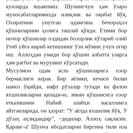
кунларда яшаяпмиз. Шунингчун ҳам ўзаро
муносабатларимизда илиқлик ва оқибат йўқ.
Охиратини унутган одамгина бечораҳол
қўшниларини ҳолига ташлаб қўяди. Етими бор
ночор қўшнилар олдидан бозорлик кўтариб олиб
ўтиб уйга кириб кетишнинг ўзи мўмин учун оғир
иш. Аллоҳдан умиди бор қўшни албатта уларга
ҳам рағбат ва мурувват кўрсатади.
Мусулмон одам асло қўшниларига озор
бермаслиги керак. Бир аёлики, кечаси билан
намоз ўқийди, нафл рўзалар тутади ва фалон
яхшиликларни қилади-ю, лекин қўшнисига озор
етказишини Набий алайҳи васалламга
айтганларида, он ҳазрат: “У аёлда яхшилик йўқ. У
дўзаҳ аҳлидандир”, ~дедилар. Аллоҳ сақласин.
Қаранг-а! Шунча ибодатларни биргина тили ила