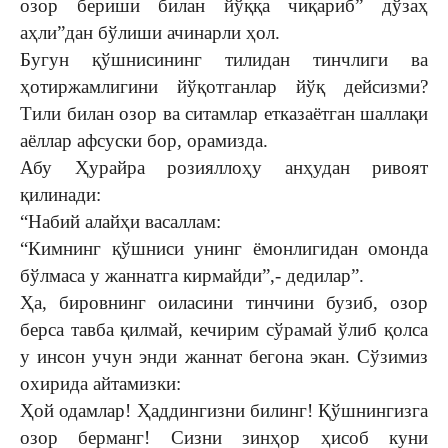
озор бериши билан йўққа чиқариб” дўзаҳ
аҳли”дан бўлиши ачинарли ҳол.
Бугун қўшнисининг тилидан тинчлиги ва
ҳотиржамлигини йўқотганлар йўқ дейсизми?
Тили билан озор ва ситамлар етказаётган шаллақи
аёллар афсуски бор, орамизда.
Абу Ҳурайра розияллоҳу анҳудан ривоят
қилинади:
“Набий алайҳи васаллам:
“Кимнинг қўшниси унинг ёмонлигидан омонда
бўлмаса у жаннатга кирмайди”,- дедилар”.
Ҳа, бировнинг оиласини тинчини бузиб, озор
берса тавба қилмай, кечирим сўрамай ўлиб қолса
у инсон учун энди жаннат бегона экан. Сўзимиз
охирида айтамизки:
Ҳой одамлар! Ҳаддингизни билинг! Қўшнингизга
озор берманг! Сизни зинҳор ҳисоб куни