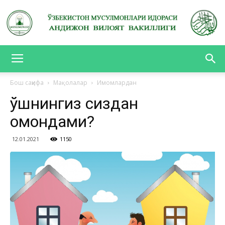
АНДИЖОН
Бош саҳифа
Мақолалар
Имомлардан
Қўшнингиз сиздан
ВИЛОЯТ
омондами?
12.01.2021
1150
ВАКИЛЛИГИ