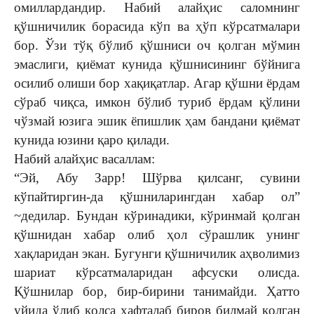
омиллардандир. Набий алайҳис саломнинг
қўшничилик борасида кўп ва ҳўп кўрсатмалари
бор. Ўзи тўқ бўлиб қўшниси оч қолган мўмин
эмаслиги, қиёмат кунида қўшнисининг бўйнига
осилиб олиши бор хақиқатлар. Агар қўшни ёрдам
сўраб чиқса, имкон бўлиб туриб ёрдам қўлини
чўзмай юзига эшик ёпишлик ҳам бандани қиёмат
кунида юзини қаро қилади.
Набий алайҳис васаллам:
“Эй, Абу Зарр! Шўрва қилсанг, сувини
кўпайтиргин-да қўшниларингдан хабар ол”
~дедилар. Бундан кўринадики, кўринмай қолган
қўшнидан хабар олиб ҳол сўрашлик унинг
хақларидан экан. Бугунги қўшничилик аҳволимиз
шариат кўрсатмаларидан афсуски олисда.
Қўшнилар бор, бир-бирини танимайди. Ҳатто
уйида ўлиб қолса ҳафталаб биров билмай қолган