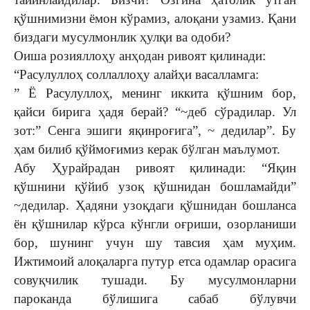
қўшнимизни ёмон кўрамиз, алоқани узамиз. Қани
биздаги мусулмонлик ҳулқи ва одоби?
Оиша розияллоҳу анҳодан ривоят қилинади:
“Расулуллоҳ соллаллоҳу алайҳи васалламга:
” Ё Расулуллоҳ, менинг иккита қўшним бор,
қайси бирига ҳадя берай? “~деб сўрадилар. Ул
зот:” Сенга эшиги яқинроғига”, ~ дедилар”. Бу
ҳам билиб қўймоғимиз керак бўлган маълумот.
Абу Ҳурайрадан ривоят қилинади: “Яқин
қўшнини қўйиб узоқ қўшнидан бошламайди”
~дедилар. Ҳадяни узоқдаги қўшнидан бошланса
ён қўшнилар кўрса кўнгли оғриши, озорланиши
бор, шунинг учун шу тавсия ҳам муҳим.
Ижтимоий алоқаларга путур етса одамлар орасига
совуқчилик тушади. Бу мусулмонларни
пароканда бўлишига сабаб бўлувчи