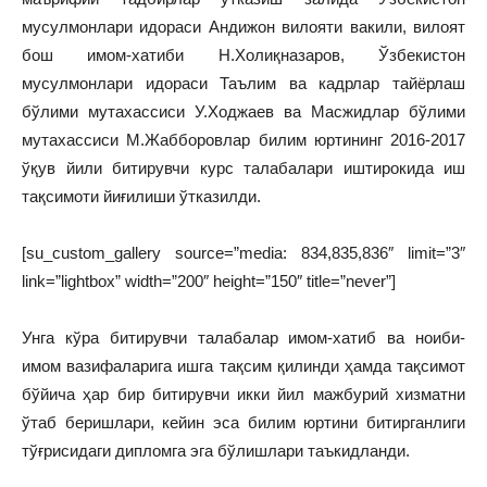
мусулмонлари идораси Андижон вилояти вакили, вилоят
бош имом-хатиби Н.Холиқназаров, Ўзбекистон
мусулмонлари идораси Таълим ва кадрлар тайёрлаш
бўлими мутахассиси У.Ходжаев ва Масжидлар бўлими
мутахассиси М.Жабборовлар билим юртининг 2016-2017
ўқув йили битирувчи курс талабалари иштирокида иш
тақсимоти йиғилиши ўтказилди.
[su_custom_gallery source=”media: 834,835,836″ limit=”3″
link=”lightbox” width=”200″ height=”150″ title=”never”]
Унга кўра битирувчи талабалар имом-хатиб ва ноиби-
имом вазифаларига ишга тақсим қилинди ҳамда тақсимот
бўйича ҳар бир битирувчи икки йил мажбурий хизматни
ўтаб беришлари, кейин эса билим юртини битирганлиги
тўғрисидаги дипломга эга бўлишлари таъкидланди.