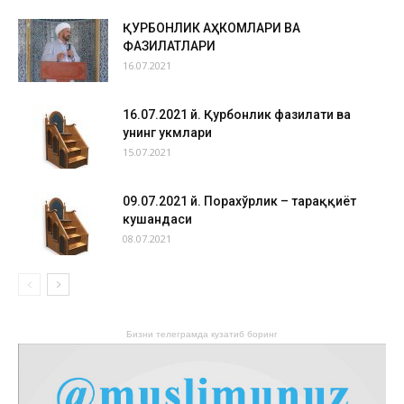
ҚУРБОНЛИК АҲКОМЛАРИ ВА
ФАЗИЛАТЛАРИ
16.07.2021
16.07.2021 й. Қурбонлик фазилати ва
унинг ҳукмлари
15.07.2021
09.07.2021 й. Порахўрлик – тараққиёт
кушандаси
08.07.2021
Бизни телеграмда кузатиб боринг