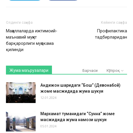
Олдинги саҳифа
Кейинги саҳифа
Маҳаллаларда ижтимоий-
Профилактика
маънавий муҳит
тадбирларидан
барқарорлиги муҳокама
қилинди
Жума маърузалари
Барчаси
Кўпроқ
Андижон шаҳридаги “Бош” (Девонабой)
жоме масжидида жума шукуҳи
12.01.2024
Мархамат туманидаги “Сунна” жоме
масжидида жума намози шукуҳи
05.01.2024