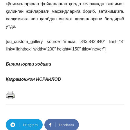
кўникмаларидан фойдаланган ҳолда келажакда тақсимот
қилинган жойлардаги масжидларига бориб, ватанимизга,
халқимизга чин қалбдан ҳизмат қилишларини билдириб
ўтди.
[su_custom_gallery source=”media: 843,842,840″ limit=”3″
link=”lightbox” width=”200″ height=”150″ title=”never”]
Билим юрти ходими
Қаҳрамонжон ИСРАИЛОВ
Telegram
Facebook