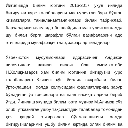
Йиғилишда билим юртини 2016-2017 ўқув йилида
битирувчи курс талабаларини масъулиятли бурч бўлган
хизматларга тайинланаётганликлари билан табриклаб.
барчаларини келгусида бошлайдиган масъулиятли ҳамда
шу билан бирга шарафли бўлган вазифаларини адо
этишларида муваффақиятлар, зафарлар тиладилар.
Ўзбекистон мусулмонлари идорасининг Андижон
вилоятидаги вакили, вилоят бош имом-хатиби
Н.Холиқназаров ҳам билим юртининг битирувчи курс
талабаларига ўзининг кўп йиллик тажрибаси билан
ўртоқлашган ҳолда келгусидаги фаолиятларида зарур
бўладиган ўз тавсиялари ва панд насиҳатларини бериб
ўтди. Йиғилиш якунида билим юрти мудири М.Алимов сўз
олиб, ўтказилган ушбу тақсимотдан талабалар томонидан
ҳеч қандай эътирозлар бўлмаганлигини ҳамда
битирувчиларимиз ушбу билим юртида олган билим ва