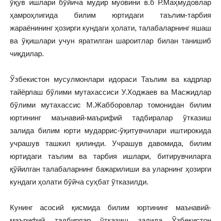
ўқув ишлари бўйича мудир муовини в.б Р.Маҳмудовлар
ҳамроҳлигида билим юртидаги таълим-тарбия
жараёнининг ҳозирги кундаги ҳолати, талабаларнинг яшаш
ва ўқишлари учун яратилган шароитлар билан танишиб
чиқдилар.
Ўзбекистон мусулмонлари идораси Таълим ва кадрлар
тайёрлаш бўлими мутахассиси У.Ходжаев ва Масжидлар
бўлими мутахассис М.Жабборовлар томонидан билим
юртининг маънавий-маърифий тадбиралар ўтказиш
залида билим юрти мударрис-ўқитувчилари иштирокида
учрашув ташкил қилинди. Учрашув давомида, билим
юртидаги таълим ва тарбия ишлари, битирувчиларга
қўйилган талабаларнинг бажарилиши ва уларнинг ҳозирги
кундаги ҳолати бўйча суҳбат ўтказилди.
Кунинг асосий қисмида билим юртининг маънавий-
маърифий тадбирлар ўтказиш залида Ўзбекистон