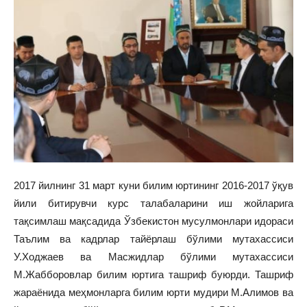
2017 йилнинг 31 март куни билим юртининг 2016-2017 ўқув
йили битирувчи курс талабаларини иш жойларига
тақсимлаш мақсадида Ўзбекистон мусулмонлари идораси
Таълим ва кадрлар тайёрлаш бўлими мутахассиси
У.Ходжаев ва Масжидлар бўлими мутахассиси
М.Жабборовлар билим юртига ташриф буюрди. Ташриф
жараёнида меҳмонларга билим юрти мудири М.Алимов ва