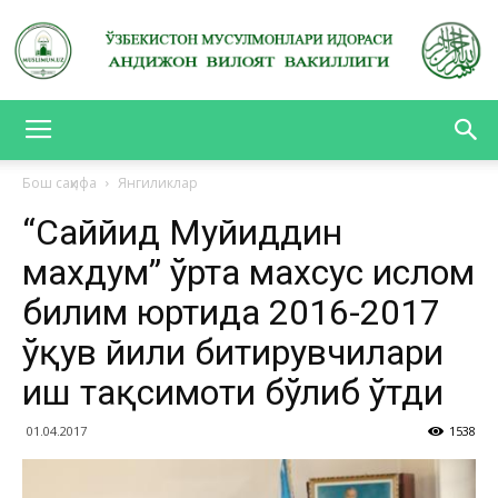
АНДИЖОН
Бош саҳифа
Янгиликлар
“Саййид Муҳйиддин
ВИЛОЯТ
махдум” ўрта махсус ислом
билим юртида 2016-2017
ВАКИЛЛИГИ
ўқув йили битирувчилари
иш тақсимоти бўлиб ўтди
01.04.2017
1538