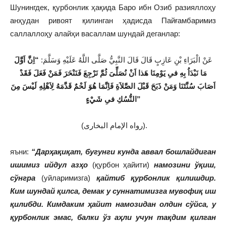
Шунингдек, қурбонлик ҳақида Баро ибн Озиб разияллоҳу
анҳудан ривоят қилинган ҳадисда Пайғамбаримиз
саллаллоҳу алайҳи васаллам шундай деганлар:
عَنْ الْبَرَاءِ بْنِ عَازِبٍ قَالَ قَالَ النَّبِيُّ صَلَّى اللَّهُ عَلَيْهِ وَسَلَّمَ:
“اِنَّ اَوَّلَ
مَا نَبْدَاُ بِهِ فىِ يَوْمِنَا هَذا اَنْ نُصَلِّىَ ثُمَّ نَرْجِعَ فَنَنْحَرَ فَمَنْ فَعَلَ فَقَدْ
اَصَابَ سُنَّتَنَا وَمَنْ ذَبَحَ قَبْلَ الصَّلاَةِ فَاِنَّمَا هُوَ لَحْمٌ قَدَّمَهُ لِاَهْلِهِ لَيْسَ مِنَ
النُّسُكِ فىِ شَيْءٍ”
(رواه الإمام البخارى).
яъни:
“Дарҳақиқат, бугунги кунда аввал бошлайдиган
ишимиз ийдул азҳо
(қурбон ҳайити)
намозини ўқиш,
сўнгра
(уйларимизга)
қайтиб қурбонлик қилишдир.
Ким шундай қилса, демак у суннатимизга мувофиқ иш
қилибди. Кимдаким ҳайит намозидан олдин сўйса, у
қурбонлик эмас, балки ўз аҳли учун тақдим қилган