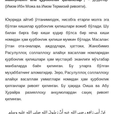
(Имом Ибн Можа ва Имом Термизий ривояти).
Юқорида айтиб ўтганимиздек, нисобга етарли молга эга
бўлган кишилар қурбонлик қилишлари вожиб бўлади. Шу
билан бирга бир киши қодир бўлса бир неча киши
номидан ҳам қурбонлик қилиши мумкин бўлади. Масалан:
ўтган ота-оналари, аждодлари, ҳаттоки, Жанобимиз
Расулуллоҳ соллаллоҳу алайҳи васаллам номларидан
қурбонлик қилишлари ҳам мустаҳаб эканлиги мўътабар
манбаларда баён қилинган. Бу уларга бўлган
муҳаббатнинг аломатидир. Зеро, Расулуллоҳ соллаллоҳу
алайҳи васаллам умматлари номидан ҳам қурбонлик
қилганлари ривоят қилинган. Бу ҳақида Оиша ва Абу
Ҳурайра разияллоҳу анҳумолардан саҳиҳ ривоят
қилинган.
عَنْ أَبِي رَافِعٍ رضي الله عنه أَنَّ رَسُولَ اللهِ صلى الله عليه وسلم