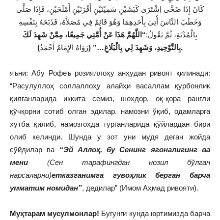
كَانَ إِذَا ضَحَّى إشْتَرَى كَبَشَيْنِ سَمِيْنَيْنِ أَقْرَنَيْنِ أَمْلَحَيْنِ، فَإِذَا صَلَّى
وَخَطَبَ النَّاسَ أُتِىَ بِأَحَدِهِمَا وَهُوَ قَائِمٌ فِي مُصَلاَّهُ، فَذَبَحَهُ بِنَفْسِهِ
بِالْمُدْيَةِ، ثُمَّ يَقُولُ:
“اللَّهُمَّ هَذَا عَنْ أُمَّتِي جَمِيعًا، مِمَّنْ شَهِدَ لَكَ
رَوَاهُ الإِمَامُ أَحْمَدُ
بِالتَّوْحِيدِ، وَشَهِدَ لِي بِالْبَلَاغِ…” (
).
яъни: Абу Рофеъ розияллоҳу анҳудан ривоят қилинади:
“Расулуллоҳ соллаллоҳу алайҳи васаллам қурбонлик
қилганларида иккита семиз, шохдор, оқ-қора рангли
қўчқорни сотиб олган эдилар. намозни ўқиб, одамларга
хутба қилиб, намозгоҳда турганларида қўйлардан бири
олиб келинди. Шунда у зот уни мудя деган жойда
сўйдилар ва
“Эй Аллоҳ, бу Сенинг ягоналигинг ва
мени
(Сен тарафингдан нозил бўлган
нарсаларни)
етказганимга гувоҳлик берган барча
умматим номидан”
, дедилар” (Имом Аҳмад ривояти).
Муҳтарам мусулмонлар!
Бугунги кунда юртимизда барча