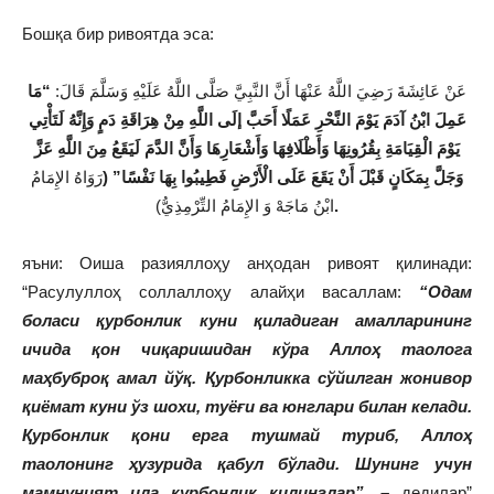
Бошқа бир ривоятда эса:
عَنْ عَائِشَةَ رَضِيَ اللَّهُ عَنْهَا أَنَّ النَّبِيَّ صَلَّى اللَّهُ عَلَيْهِ وَسَلَّمَ قَالَ:
“مَا
عَمِلَ ابْنُ آدَمَ يَوْمَ النَّحْرِ عَمَلًا أَحَبَّ إلَى اللَّهِ مِنْ هِرَاقَةِ دَمٍ وَإِنَّهُ لَتَأْتِي
يَوْمَ الْقِيَامَةِ بِقُرُونِهَا وَأَظْلَافِهَا وَأَشْعَارِهَا وَأَنَّ الدَّمَ لَيَقَعُ مِنَ اللَّهِ عَزَّ
وَجَلَّ بِمَكَانٍ قَبْلَ أَنْ يَقَعَ عَلَى الْأَرْضِ فَطِيبُوا بِهَا نَفْسًا” (
رَوَاهُ الإِمَامُ
ابْنُ مَاجَهْ وَ الإِمَامُ التِّرْمِذِيُّ)
.
яъни: Оиша разияллоҳу анҳодан ривоят қилинади:
“Расулуллоҳ соллаллоҳу алайҳи васаллам:
“Одам
боласи қурбонлик куни қиладиган амалларининг
ичида қон чиқаришидан кўра Аллоҳ таолога
маҳбуброқ амал йўқ. Қурбонликка сўйилган жонивор
қиёмат куни ўз шохи, туёғи ва юнглари билан келади.
Қурбонлик қони ерга тушмай туриб, Аллоҳ
таолонинг ҳузурида қабул бўлади. Шунинг учун
мамнуният ила қурбонлик қилинглар”, –
дедилар”