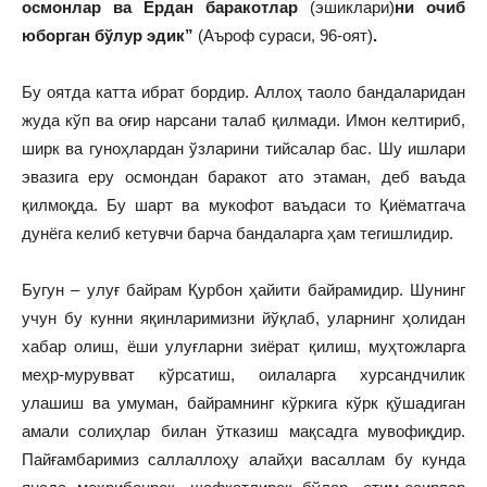
осмонлар ва Ердан баракотлар
(эшиклари)
ни очиб
юборган бўлур эдик”
(Аъроф сураси, 96-оят)
.
Бу оятда катта ибрат бордир. Аллоҳ таоло бандаларидан
жуда кўп ва оғир нарсани талаб қилмади. Имон келтириб,
ширк ва гуноҳлардан ўзларини тийсалар бас. Шу ишлари
эвазига еру осмондан баракот ато этаман, деб ваъда
қилмоқда. Бу шарт ва мукофот ваъдаси то Қиёматгача
дунёга келиб кетувчи барча бандаларга ҳам тегишлидир.
Бугун – улуғ байрам Қурбон ҳайити байрамидир. Шунинг
учун бу кунни яқинларимизни йўқлаб, уларнинг ҳолидан
хабар олиш, ёши улуғларни зиёрат қилиш, муҳтожларга
меҳр-мурувват кўрсатиш, оилаларга хурсандчилик
улашиш ва умуман, байрамнинг кўркига кўрк қўшадиган
амали солиҳлар билан ўтказиш мақсадга мувофиқдир.
Пайғамбаримиз саллаллоҳу алайҳи васаллам бу кунда