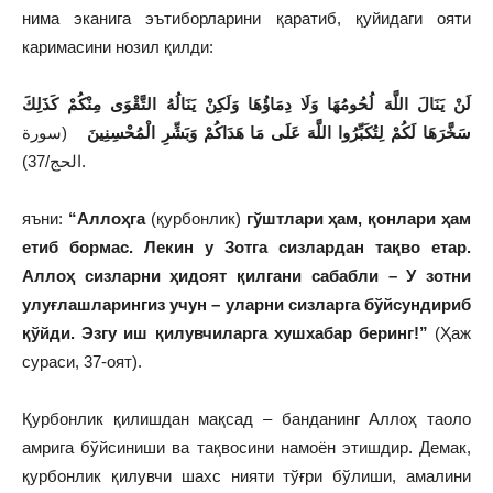
нима эканига эътиборларини қаратиб, қуйидаги ояти
каримасини нозил қилди:
لَنْ يَنَالَ اللَّهَ لُحُومُهَا وَلَا دِمَاؤُهَا وَلَكِنْ يَنَالُهُ التَّقْوَى مِنْكُمْ كَذَلِكَ
سَخَّرَهَا لَكُمْ لِتُكَبِّرُوا اللَّهَ عَلَى مَا هَدَاكُمْ وَبَشِّرِ الْمُحْسِنِينَ
(سورة
الحج/37).
яъни:
“Аллоҳга
(қурбонлик)
гўштлари ҳам, қонлари ҳам
етиб бормас. Лекин у Зотга сизлардан тақво етар.
Аллоҳ сизларни ҳидоят қилгани сабабли – У зотни
улуғлашларингиз учун – уларни сизларга бўйсундириб
қўйди. Эзгу иш қилувчиларга хушхабар беринг!”
(Ҳаж
сураси, 37-оят).
Қурбонлик қилишдан мақсад – банданинг Аллоҳ таоло
амрига бўйсиниши ва тақвосини намоён этишдир. Демак,
қурбонлик қилувчи шахс нияти тўғри бўлиши, амалини