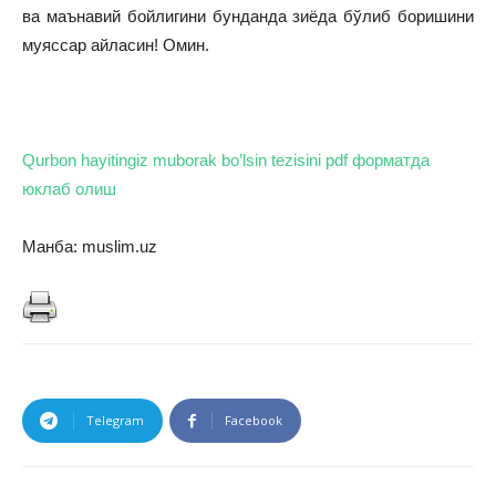
ва маънавий бойлигини бунданда зиёда бўлиб боришини
муяссар айласин! Омин.
Qurbon hayitingiz muborak bo’lsin tezisini pdf форматда
юклаб олиш
Манба: muslim.uz
Telegram
Facebook