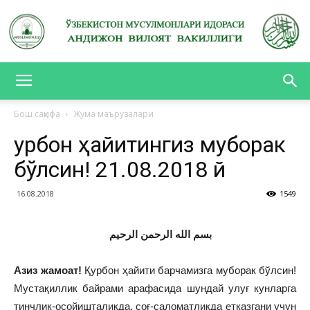
АНДИЖОН
Бош саҳифа
Жума маърузалари
Қурбон ҳайитингиз муборак
ВИЛОЯТ
бўлсин! 21.08.2018 й
16.08.2018
1549
ВАКИЛЛИГИ
بسم الله الرحمن الرحيم
Азиз жамоат!
Қурбон ҳайити барчамизга муборак бўлсин!
Мустақиллик байрами арафасида шундай улуғ кунларга
тинчлик-осойишталикда, соғ-саломатликда етказгани учун