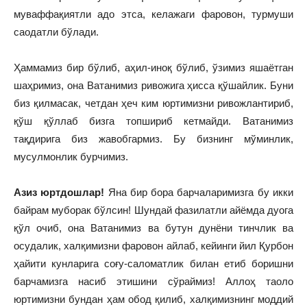
муваффақиятли адо этса, келажаги фаровон, турмуши
саодатли бўлади.
Ҳаммамиз бир бўлиб, аҳил-иноқ бўлиб, ўзимиз яшаётган
шаҳримиз, она Ватанимиз ривожига ҳисса қўшайлик. Буни
биз қилмасак, четдан ҳеч ким юртимизни ривожлантириб,
қўш қўллаб бизга топшириб кетмайди. Ватанимиз
тақдирига биз жавобгармиз. Бу бизнинг мўминлик,
мусулмонлик бурчимиз.
Азиз юртдошлар!
Яна бир бора барчаларимизга бу икки
байрам муборак бўлсин! Шундай фазилатли айёмда дуога
қўл очиб, она Ватанимиз ва бутун дунёни тинчлик ва
осудалик, халқимизни фаровон айлаб, кейинги йил Қурбон
ҳайити кунларига соғу-саломатлик билан етиб боришни
барчамизга насиб этишини сўраймиз! Аллоҳ таоло
юртимизни бундан ҳам обод қилиб, халқимизнинг моддий