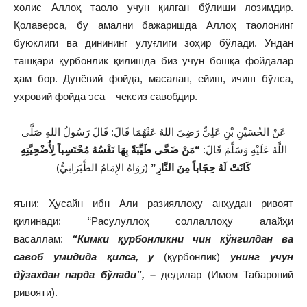
холис Аллоҳ таоло учун қилган бўлиши лозимдир.
Қолаверса, бу амални бажаришда Аллоҳ таолонинг
буюклиги ва динининг улуғлиги зоҳир бўлади. Ундан
ташқари қурбонлик қилишда биз учун бошқа фойдалар
ҳам бор. Дунёвий фойда, масалан, ейиш, ичиш бўлса,
ухровий фойда эса – чексиз савобдир.
عَنْ الحُسَيْنِ بْنِ عَلِيٍّ رَضِيَ اللهُ عَنْهُمَا قَالَ: قَالَ رَسُولُ اللهِ صَلَّى
اللَّهُ عَلَيْهِ وَسَلَّمَ قَالَ:
“مَنْ ضَحَّى طَيِّبَةً بِهَا نَفْسُهُ مُحْتَسِباً لِأُضْحِيَّتِهِ
كَانَتْ لَهُ حِجَاباً مِنَ النَّارِ”
(رَوَاهُ الإِمَامُ الطَّبَرَانِيُّ)
яъни: Ҳусайн ибн Али разияллоҳу анҳудан ривоят
қилинади: “Расулуллоҳ соллаллоҳу алайҳи
васаллам:
“Кимки қурбонликни чин кўнгилдан ва
савоб умидида қилса, у
(қурбонлик)
унинг учун
дўзахдан парда бўлади”, –
дедилар (Имом Табароний
ривояти).