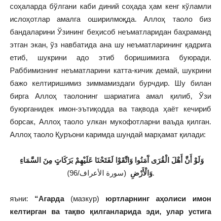
соҳаларда бўлгани каби диний соҳада ҳам кенг кўламли
ислоҳотлар амалга оширилмоқда. Аллоҳ таоло биз
бандаларини Ўзининг беҳисоб неъматларидан баҳраманд
этган экан, ўз навбатида ана шу неъматларининг қадрига
етиб, шукрини адо этиб боришимизга буюради.
Раббимизнинг неъматларини катта-кичик демай, шукрини
бажо келтиришимиз зиммамиздаги бурчдир. Шу билан
бирга Аллоҳ таолонинг шариатига амал қилиб, Ўзи
буюрганидек имон-эътиқодда ва тақвода ҳаёт кечириб
борсак, Аллоҳ таоло улкан мукофотларни ваъда қилган.
Аллоҳ таоло Қуръони каримда шундай марҳамат қилади:
وَلَوْ أَنَّ أَهْلَ الْقُرَى آَمَنُوا وَاتَّقَوْا لَفَتَحْنَا عَلَيْهِمْ بَرَكَاتٍ مِنَ السَّمَاءِ
(سورة الأعراف/96).
وَالْأَرْضِ
яъни:
“Агарда
(мазкур)
юртларнинг аҳолиси имон
келтирган ва тақво қилганларида эди, улар устига