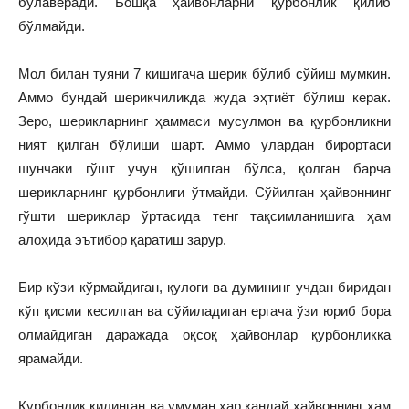
бўлаверади. Бошқа ҳайвонларни қурбонлик қилиб
бўлмайди.
Мол билан туяни 7 кишигача шерик бўлиб сўйиш мумкин.
Аммо бундай шерикчиликда жуда эҳтиёт бўлиш керак.
Зеро, шерикларнинг ҳаммаси мусулмон ва қурбонликни
ният қилган бўлиши шарт. Аммо улардан бирортаси
шунчаки гўшт учун қўшилган бўлса, қолган барча
шерикларнинг қурбонлиги ўтмайди. Сўйилган ҳайвоннинг
гўшти шериклар ўртасида тенг тақсимланишига ҳам
алоҳида эътибор қаратиш зарур.
Бир кўзи кўрмайдиган, қулоғи ва думининг учдан биридан
кўп қисми кесилган ва сўйиладиган ергача ўзи юриб бора
олмайдиган даражада оқсоқ ҳайвонлар қурбонликка
ярамайди.
Қурбонлик қилинган ва умуман ҳар қандай ҳайвоннинг ҳам