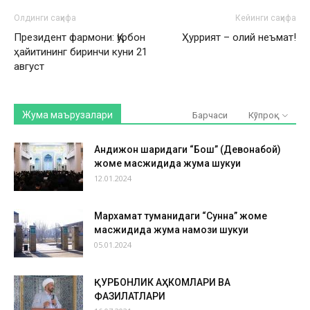
Олдинги саҳифа
Кейинги саҳифа
Президент фармони: Қурбон
Ҳуррият – олий неъмат!
ҳайитининг биринчи куни 21
август
Жума маърузалари
Барчаси
Кўпроқ
Андижон шаҳридаги “Бош” (Девонабой)
жоме масжидида жума шукуҳи
12.01.2024
Мархамат туманидаги “Сунна” жоме
масжидида жума намози шукуҳи
05.01.2024
ҚУРБОНЛИК АҲКОМЛАРИ ВА
ФАЗИЛАТЛАРИ