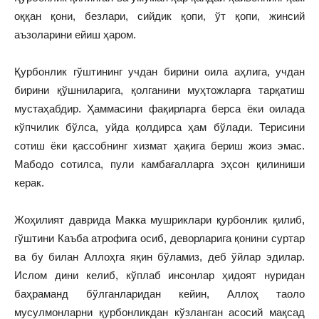
оққан қони, безлари, сийдик қопи, ўт қопи, жинсий
аъзоларини ейиш ҳаром.
Қурбонлик гўштининг учдан бирини оила аҳлига, учдан
бирини қўшниларига, қолганини муҳтожларга тарқатиш
мустаҳабдир. Ҳаммасини фақирларга берса ёки оилада
кўпчилик бўлса, уйда қолдирса ҳам бўлади. Терисини
сотиш ёки қассобнинг хизмат ҳақига бериш жоиз эмас.
Мабодо сотилса, пули камбағалларга эҳсон қилиниши
керак.
Жоҳилият даврида Макка мушриклари қурбонлик қилиб,
гўштини Каъба атрофига осиб, деворларига қонини суртар
ва бу билан Аллоҳга яқин бўламиз, деб ўйлар эдилар.
Ислом дини келиб, кўплаб инсонлар ҳидоят нуридан
баҳраманд бўлганларидан кейин, Аллоҳ таоло
мусулмонларни қурбонликдан кўзланган асосий мақсад