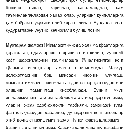
янада меҳрибонроқ, шафқатлироқ бўлар, етим-есирлар
бошини силар, қариялар, касалмандлар, кам
таъминланганлардан хабар олар, уларнинг кўнгилларига
ҳам байрам шукуҳини олиб кирар эдилар. Бу кунда гина-
кудуратларни унутиб, кечиримли бўлиш лозим.
Муҳтарам жамоат!
Мамлакатимизда халқ манфаатларига
қаратилган, одамларнинг оғирини енгил қилиш, муносиб
ҳаёт шароитларини таъминлашга йўналтирилган кенг
кўламли ислоҳотлар амалга оширилмоқда. Мазкур
ислоҳотларнинг бош мақсади инсонни улуғлаш,
мамлакатимизнинг ривожланган давлатлар қаторидан жой
олишини таъминлаш ҳисобланади. Бунинг учун
ёшларимизнинг таълим-тарбиясига эътибор қаратишимиз,
уларни юксак одоб-ахлоқли, тарбияли, замонавий илм-
фан ютуқларидан хабардор, дунёқараши кенг инсонлар
этиб вояга етказишимиз зарур. Чунки фарзандларимиз –
бизнинг эртанги кунимиз. Қайсики халқ мана шу вазифани