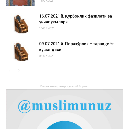
16.07.2021
16.07.2021 й. Қурбонлик фазилати ва
унинг ҳукмлари
15.07.2021
09.07.2021 й. Порахўрлик – тараққиёт
кушандаси
08.07.2021
Бизни телеграмда кузатиб боринг