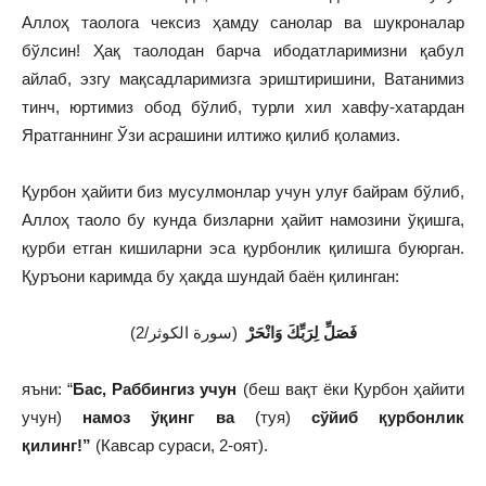
Аллоҳ таолога чексиз ҳамду санолар ва шукроналар
бўлсин! Ҳақ таолодан барча ибодатларимизни қабул
айлаб, эзгу мақсадларимизга эриштиришини, Ватанимиз
тинч, юртимиз обод бўлиб, турли хил хавфу-хатардан
Яратганнинг Ўзи асрашини илтижо қилиб қоламиз.
Қурбон ҳайити биз мусулмонлар учун улуғ байрам бўлиб,
Аллоҳ таоло бу кунда бизларни ҳайит намозини ўқишга,
қурби етган кишиларни эса қурбонлик қилишга буюрган.
Қуръони каримда бу ҳақда шундай баён қилинган:
فَصَلِّ لِرَبِّكَ وَانْحَرْ
(سورة الكوثر/2)
яъни: “
Бас, Раббингиз учун
(беш вақт ёки Қурбон ҳайити
учун)
намоз ўқинг ва
(туя)
сўйиб қурбонлик
қилинг!”
(Кавсар сураси, 2-оят).