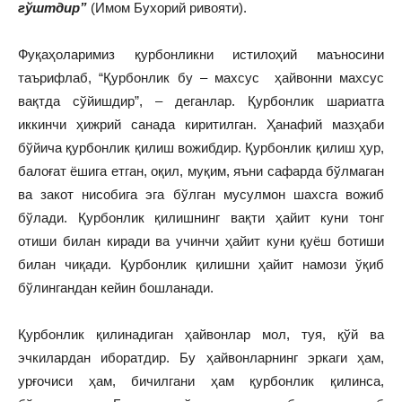
гўштдир”
(Имом Бухорий ривояти).
Фуқаҳоларимиз қурбонликни истилоҳий маъносини
таърифлаб, “Қурбонлик бу – махсус ҳайвонни махсус
вақтда сўйишдир”, – деганлар. Қурбонлик шариатга
иккинчи ҳижрий санада киритилган. Ҳанафий мазҳаби
бўйича қурбонлик қилиш вожибдир. Қурбонлик қилиш ҳур,
балоғат ёшига етган, оқил, муқим, яъни сафарда бўлмаган
ва закот нисобига эга бўлган мусулмон шахсга вожиб
бўлади. Қурбонлик қилишнинг вақти ҳайит куни тонг
отиши билан киради ва учинчи ҳайит куни қуёш ботиши
билан чиқади. Қурбонлик қилишни ҳайит намози ўқиб
бўлингандан кейин бошланади.
Қурбонлик қилинадиган ҳайвонлар мол, туя, қўй ва
эчкилардан иборатдир. Бу ҳайвонларнинг эркаги ҳам,
урғочиси ҳам, бичилгани ҳам қурбонлик қилинса,