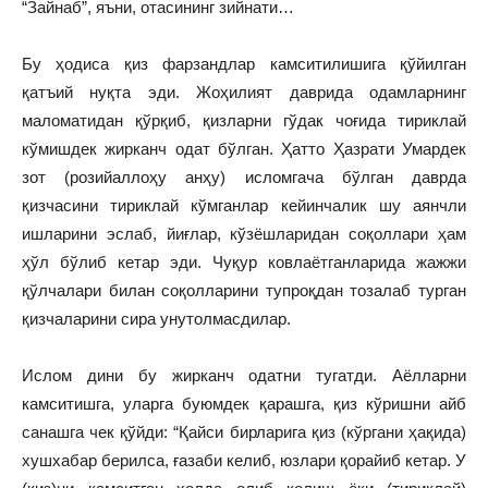
“Зайнаб”, яъни, отасининг зийнати…
Бу ҳодиса қиз фарзандлар камситилишига қўйилган
қатъий нуқта эди. Жоҳилият даврида одамларнинг
маломатидан қўрқиб, қизларни гўдак чоғида тириклай
кўмишдек жирканч одат бўлган. Ҳатто Ҳазрати Умардек
зот (розийаллоҳу анҳу) исломгача бўлган даврда
қизчасини тириклай кўмганлар кейинчалик шу аянчли
ишларини эслаб, йиғлар, кўзёшларидан соқоллари ҳам
ҳўл бўлиб кетар эди. Чуқур ковлаётганларида жажжи
қўлчалари билан соқолларини тупроқдан тозалаб турган
қизчаларини сира унутолмасдилар.
Ислом дини бу жирканч одатни тугатди. Аёлларни
камситишга, уларга буюмдек қарашга, қиз кўришни айб
санашга чек қўйди: “Қайси бирларига қиз (кўргани ҳақида)
хушхабар берилса, ғазаби келиб, юзлари қорайиб кетар. У