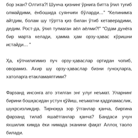
бор экан? Олтита?! Шунча қизнинг ўрнига битта ўғил туғиб
олмайдими, ёнбошида суянчиғи бўларди…” “Келинимга
айтдим, болам шу тўртта қиз билан ўтиб кетаверадими,
дедим. Рост-да, ўғил туғмаган аёл аёлми?!” “Одам дунёга
бир марта келади, ҳамма ҳам орзу-ҳавас кўришни
истайди… ”
Ҳа, кўпчилигимиз пуч орзу-ҳаваслар ортидан чопиб,
оворамиз. Ахир шу орзу-ҳаваслар бизни гуноҳларга,
хатоларга етакламаяптими?
Фарзанд инсонга ато этилган энг улуғ неъмат. Уларнинг
бирини бошқасидан устун қўйиш, неъматни қадрламаслик,
шукрсизликдир. Тирноққа зор ўтганлар қанча, биргина
фарзанд тилаб яшаётганлар қанча? Бандаси учун
яхшилик кимда ёки нимада эканини фақат Аллоҳ таоло
билади.