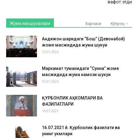
вафот этди
Жума маърузалари
Барчаси
Кўпроқ
Андижон шаҳридаги “Бош” (Девонабой)
жоме масжидида жума шукуҳи
12.01.2024
Мархамат туманидаги “Сунна” жоме
масжидида жума намози шукуҳи
05.01.2024
ҚУРБОНЛИК АҲКОМЛАРИ ВА
ФАЗИЛАТЛАРИ
16.07.2021
16.07.2021 й. Қурбонлик фазилати ва
унинг ҳукмлари