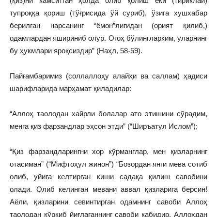
(қиз)ни камситган ҳолда олиб қолиш ёки (тириклай)
тупроққа қориш (тўғрисида ўй суриб), ўзига хушхабар
берилган нарсанинг “ёмон”лигидан (орият қилиб,)
одамлардан яшириниб олур. Огоҳ бўлингларким, уларнинг
бу ҳукмлари яроқсиздир” (Наҳл, 58-59).
Пайғамбаримиз (соллаллоҳу алайҳи ва саллам) ҳадиси
шарифларида марҳамат қиладилар:
“Аллоҳ таолодан хайрли болалар ато этишини сўрадим,
менга қиз фарзандлар эҳсон этди” (“Ширъатул Ислом”);
“Қиз фарзандларингни хор кўрманглар, мен қизларнинг
отасиман” (“Мифтоҳул жинон”) “Бозордан янги мева сотиб
олиб, уйига келтирган киши садақа қилиш савобини
олади. Олиб келинган мевани аввал қизларига берсин!
Аёли, қизларини севинтирган одамнинг савоби Аллоҳ
таолодан қўрқиб йиғлаганнинг савоби кабидир. Аллоҳдан