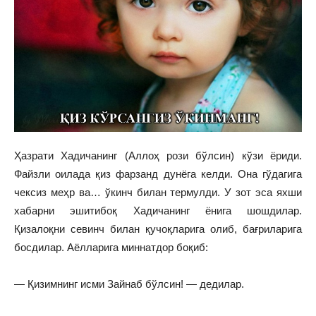
Ҳазрати Хадичанинг (Аллоҳ рози бўлсин) кўзи ёриди.
Файзли оилада қиз фарзанд дунёга келди. Она гўдагига
чексиз меҳр ва… ўкинч билан термулди. У зот эса яхши
хабарни эшитибоқ Хадичанинг ёнига шошдилар.
Қизалоқни севинч билан қучоқларига олиб, бағриларига
босдилар. Аёлларига миннатдор боқиб:
— Қизимнинг исми Зайнаб бўлсин! — дедилар.