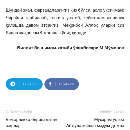
Шундай экан, фарзандларингиз қиз бўлса, асло ўксинманг.
Чиройли тарбиялаб, тенгига узатиб, кейин ҳам яхшилик
қилишда давом этсангиз, Меҳрибон Аллоҳ уларни сиз
билан жаҳаннам ўртасида тўсиқ қилади.
Вилоят бош имом-хатиби ўринбосари М.Мўминов
Telegram
Facebook
Олдинги саҳифа
Кейинги саҳифа
Беморликка бериладиган
Муҳтарам устоз
ажрлар
Абдулатифхон маҳдум домла