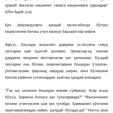
қўрқиб йиғлаган кишининг танаси жаҳаннамга ҳаромдир”
(Ибн Адий. р.а).
Қиз фарзандларга қандай муносабатда бўлиш
кераклигини билиш учун мазкур башоратлар кифоя.
Афсус, баъзида жоҳилият даврини эслатувчи совуқ
гапларни ҳам эшитиб қоламиз. Эркаклар-ку, оналик
дардини, меҳрини аёлларчалик ҳис қилишмас. Бундай
гапларни она бўлиш оғирликларини бошидан ўтказган,
ўғилми-қизми, фарзанд нақадар ширин, азиз бўлишини
билган кайвони хотинлардан эшитиш қандай ачинарли:
“Ўзи шу келинни бошидан жиним суймаган. Агар яхши
бўлса, биринчи боласи қиз туғилармиди?” “Фалончининг
келини учинчисини ҳам қиз туғибди. Ҳамманинг кўнглини
оғритаверганидан кейин, шундай бўлади-да!” “Нечта қизи