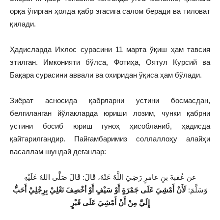
орқа ўгирган ҳолда қабр эгасига салом беради ва тиловат
қилади.
Ҳадисларда Ихлос сурасини 11 марта ўқиш ҳам тавсия
этилган. Имконияти бўлса, Фотиҳа, Оятул Курсий ва
Бақара сурасини аввали ва охиридан ўқиса ҳам бўлади.
Зиёрат асносида қабрларни устини босмасдан,
белгиланган йўлакларда юриши лозим, чунки қабрни
устини босиб юриш гуноҳ ҳисобланиб, ҳадисда
қайтарилгандир. Пайғамбаримиз соллаллоҳу алайҳи
васаллам шундай деганлар:
عن عُقبةَ بنِ عامرٍ رَضِيَ اللَّهُ عَنْهُ، قَالَ: قَالَ صَلَّى اللهُ عَلَيْهِ
وَسَلَّمَ:
لَأَنْ أَمْشِيَ عَلَى جَمْرَةٍ أَوْ سَيْفٍ أَوْ أخْصِفَ نَعْلِيْ بِرِجْلِيْ أَحَبُّ
إِلَيَّ مِنْ أَنْ أَمْشِيَ عَلَى قَبْرٍ