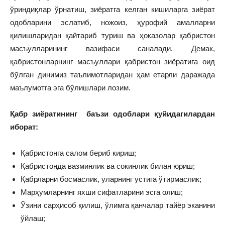
ўриндиқлар ўрнатиш, зиёратга келган кишиларга зиёрат
одобларини эслатиб, ножоиз, ҳурофий амалларни
қилишларидан қайтариб туриш ва ҳоказолар қабристон
масъулларининг вазифаси саналади. Демак,
қабристонларнинг масъуллари қабристон зиёратига оид
бўлган динимиз таълимотларидан ҳам етарли даражада
маълумотга эга бўлишлари лозим.
Қабр зиёратининг баъзи одоблари қуйидагилардан
иборат:
Қабристонга салом бериб кириш;
Қабристонда вазминлик ва сокинлик билан юриш;
Қабрларни босмаслик, уларнинг устига ўтирмаслик;
Марҳумларнинг яхши сифатларини эсга олиш;
Ўзини сарҳисоб қилиш, ўлимга қанчалар тайёр эканини
ўйлаш;