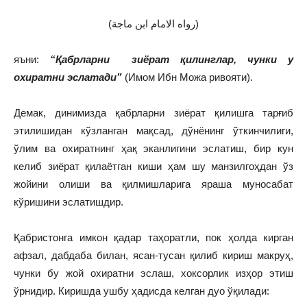
(رواه الامام ابن ماجة)
яъни:
“Қабрларни зиёрат қилинглар, чунки у
охиратни эслатади”
(Имом Ибн Можа ривояти).
Демак, динимизда қабрларни зиёрат қилишга тарғиб
этилишидан кўзланган мақсад, дўнёнинг ўткинчилиги,
ўлим ва охиратнинг ҳақ эканлигини эслатиш, бир кун
келиб зиёрат қилаётган киши ҳам шу манзилгоҳдан ўз
жойини олиши ва қилмишларига яраша муносабат
кўришини эслатишдир.
Қабристонга имкон қадар таҳоратли, пок ҳолда кирган
афзал, дабдаба билан, ясан-тусан қилиб кириш макруҳ,
чунки бу жой охиратни эслаш, хоксорлик изҳор этиш
ўрнидир. Киришда ушбу ҳадисда келган дуо ўқилади: