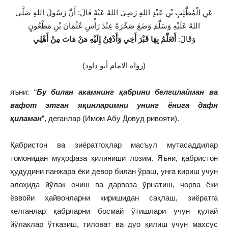
عَنِ الْمُطَّلِبِ بْنِ عَبْدِ اللهِ رَضِيَ اللهُ عَنْهُ قَالَ: أَنَّ رَسُولَ اللهِ صَلَّى
اللهُ عَلَيْهِ وَسَلَّمَ وَضَعَ صَخْرَةً عِنْدَ رَأْسِ عُثْمَانَ بْنِ مَظْعُونٍ
وَقَالَ:
أَتَعَلَّمُ بِهَا قَبْرَ أَخِي وَأَدْفِنُ إِلَيْهِ مَنْ مَاتَ مِنْ أَهْلِي
(رواه الامام أبو داود)
яъни: “
Бу билан акамнинг қабрини белгилайман ва
вафот этган яқинларимни унинг ёнига дафн
қиламан
”, деганлар (Имом Абу Довуд ривояти).
Қабристон ва зиёратгоҳлар масъул мутасаддилар
томонидан муҳофаза қилиниши лозим. Яъни, қабристон
ҳудудини панжара ёки девор билан ўраш, унга кириш учун
алоҳида йўлак очиш ва дарвоза ўрнатиш, чорва ёки
ёввойи ҳайвонларни киришидан сақлаш, зиёратга
келганлар қабрларни босмай ўтишлари учун қулай
йўлаклар ўтказиш, тиловат ва дуо қилиш учун махсус