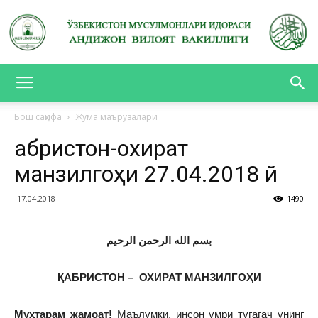
АНДИЖОН
Бош саҳифа
Жума маърузалари
Қабристон-охират
ВИЛОЯТ
манзилгоҳи 27.04.2018 й
17.04.2018
1490
ВАКИЛЛИГИ
بسم الله الرحمن الرحيم
ҚАБРИСТОН – ОХИРАТ МАНЗИЛГОҲИ
Муҳтарам жамоат!
Маълумки, инсон умри тугагач унинг