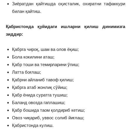
Зиёратдан қайтишда оҳисталик, охиратни тафаккури
билан қайтиш.
Қабристонда қуйидаги ишларни қилиш динимизга
зиддир:
Қабрга чироқ, шам ва олов ёқиш;
Бола кокилини аташ;
Қабр тоши ва темирларини ўпиш;
Латта боғлаш;
Қабрни айланиб тавоф қилиш;
Қабрга атаб жонлиқ сўйиш;
Қабр ёнида суратга тушиш;
Баланд овозда гаплашиш;
Қабр бошида таом қолдириб кетиш;
Овоз чиқариб, уввос солиб йиғлаш;
Қабристонда кулиш.