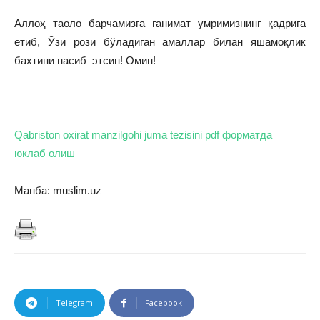
Аллоҳ таоло барчамизга ғанимат умримизнинг қадрига
етиб, Ўзи рози бўладиган амаллар билан яшамоқлик
бахтини насиб этсин! Омин!
Qabriston oxirat manzilgohi juma tezisini pdf форматда
юклаб олиш
Манба: muslim.uz
Telegram
Facebook