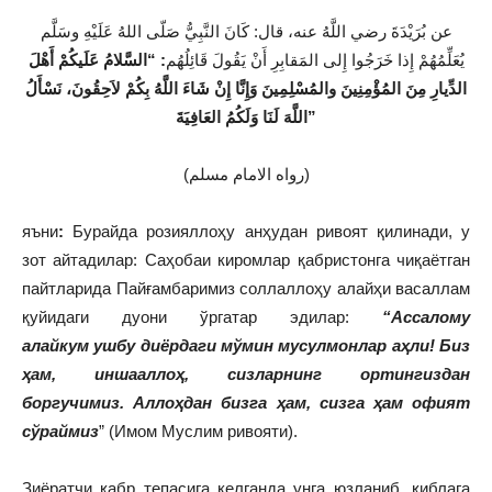
عن بُرَيْدَةَ رضي اللَّهُ عنه، قال: كَانَ النَّبِيُّ صَلّى اللهُ عَلَيْهِ وسَلَّم
يُعَلِّمُهُمْ إِذا خَرَجُوا إِلى المَقابِرِ أَنْ يَقُولَ قَائِلُهُم
: “السَّلامُ عَلَيكُمْ أَهْلَ
الدِّيارِ مِنَ المُؤْمِنِينَ والمُسْلِمِينَ وَإِنَّا إِنْ شَاءَ اللَّهُ بِكُمْ لاَحِقُونَ، نَسْأَلُ
اللَّهَ لَنَا وَلَكُمُ العَافِيَةَ”
(رواه الامام مسلم)
яъни
:
Бурайда розияллоҳу анҳудан ривоят қилинади, у
зот айтадилар: Саҳобаи киромлар қабристонга чиқаётган
пайтларида Пайғамбаримиз соллаллоҳу алайҳи васаллам
қуйидаги дуони ўргатар эдилар:
“
Ассалому
алайкум
ушбу диёрдаги
мўмин мусулмонлар аҳли! Биз
ҳам, иншааллоҳ, сизлар
нинг ортингиздан
боргучимиз
.
Аллоҳдан бизга ҳам, сизга ҳам офият
сўраймиз
” (Имом Муслим ривояти).
Зиёратчи қабр тепасига келганда унга юзланиб, қиблага