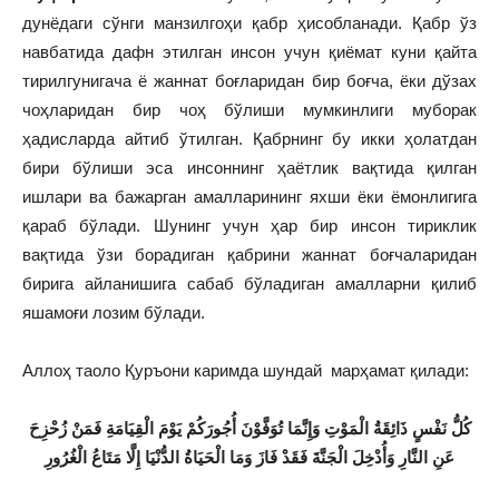
дунёдаги сўнги манзилгоҳи қабр ҳисобланади. Қабр ўз
навбатида дафн этилган инсон учун қиёмат куни қайта
тирилгунигача ё жаннат боғларидан бир боғча, ёки дўзах
чоҳларидан бир чоҳ бўлиши мумкинлиги муборак
ҳадисларда айтиб ўтилган. Қабрнинг бу икки ҳолатдан
бири бўлиши эса инсоннинг ҳаётлик вақтида қилган
ишлари ва бажарган амалларининг яхши ёки ёмонлигига
қараб бўлади. Шунинг учун ҳар бир инсон тириклик
вақтида ўзи борадиган қабрини жаннат боғчаларидан
бирига айланишига сабаб бўладиган амалларни қилиб
яшамоғи лозим бўлади.
Аллоҳ таоло Қуръони каримда шундай марҳамат қилади:
كُلُّ نَفْسٍ ذَائِقَةُ الْمَوْتِ وَإِنَّمَا تُوَفَّوْنَ أُجُورَكُمْ يَوْمَ الْقِيَامَةِ فَمَنْ زُحْزِحَ
عَنِ النَّارِ وَأُدْخِلَ الْجَنَّةَ فَقَدْ فَازَ وَمَا الْحَيَاةُ الدُّنْيَا إِلَّا مَتَاعُ الْغُرُورِ