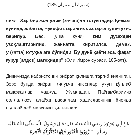
(
سورة آل عمران/185)
яъни: “
Ҳар бир жон ўлим
(аччиғи)
ни тотувчидир. Қиёмат
кунида, албатта, мукофотларингиз сизларга тўла-тўкис
берилур. Бас,
(ўша куни)
ким дўзахдан
узоқлаштирилиб, жаннатга киритилса, демак,
у
(катта)
ютуққа эга бўлибди. Бу дунё ҳаёти эса, фақат
ғурур
(алдов)
матоҳидир
”
(Оли Имрон сураси, 185-оят).
Динимизда қабристонни зиёрат қилишга тарғиб қилинган.
Зеро бунда зиёрат қилувчи инсонлар учун кўплаб
манфаатлар мавжуд. Жумладан, Пайғамбаримиз
соллаллоҳу алайҳи васаллам ҳадисларининг бирида
шундай деб марҳамат қилганлар:
عَنْ أَبِي هُرَيْرَةَ رضي اللَّهُ عنهُ، قَالَ: قَالَ رَسُولُ اللَّهِ صَلَّى اللَّهُ عَلَيْهِ
وَسَلَّمَ :
” زُورُوا الْقُبُورَ فَإِنَّهَا تُذَكِّرُكُمُ الْآخِرَةَ