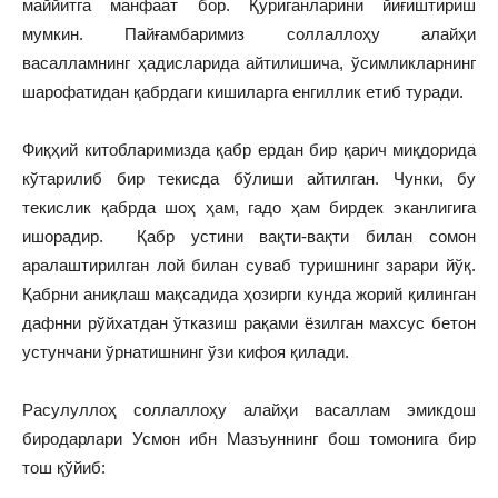
маййитга манфаат бор. Қуриганларини йиғиштириш
мумкин. Пайғамбаримиз соллаллоҳу алайҳи
васалламнинг ҳадисларида айтилишича, ўсимликларнинг
шарофатидан қабрдаги кишиларга енгиллик етиб туради.
Фиқҳий китобларимизда қабр ердан бир қарич миқдорида
кўтарилиб бир текисда бўлиши айтилган. Чунки, бу
текислик қабрда шоҳ ҳам, гадо ҳам бирдек эканлигига
ишорадир. Қабр устини вақти-вақти билан сомон
аралаштирилган лой билан суваб туришнинг зарари йўқ.
Қабрни аниқлаш мақсадида ҳозирги кунда жорий қилинган
дафнни рўйхатдан ўтказиш рақами ёзилган махсус бетон
устунчани ўрнатишнинг ўзи кифоя қилади.
Расулуллоҳ соллаллоҳу алайҳи васаллам эмикдош
биродарлари Усмон ибн Мазъуннинг бош томонига бир
тош қўйиб: