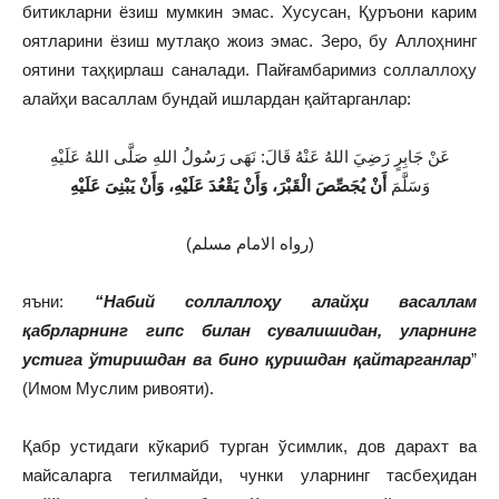
битикларни ёзиш мумкин эмас. Хусусан, Қуръони карим
оятларини ёзиш мутлақо жоиз эмас. Зеро, бу Аллоҳнинг
оятини таҳқирлаш саналади. Пайғамбаримиз соллаллоҳу
алайҳи васаллам бундай ишлардан қайтарганлар:
عَنْ جَابِرٍ رَضِيَ اللهُ عَنْهُ قَالَ: نَهَى رَسُولُ اللهِ صَلَّى اللهُ عَلَيْهِ
وَسَلَّمَ
أَنْ يُجَصِّصَ الْقَبْرَ، وَأَنْ يَقْعُدَ عَلَيْهِ، وَأَنْ يَبْنِىَ عَلَيْهِ
(رواه الامام مسلم)
яъни:
“Набий соллаллоҳу алайҳи васаллам
қабрларнинг гипс билан сувалишидан, уларнинг
устига ўтиришдан ва бино қуришдан қайтарганлар
”
(Имом Муслим ривояти).
Қабр устидаги кўкариб турган ўсимлик, дов дарахт ва
майсаларга тегилмайди, чунки уларнинг тасбеҳидан