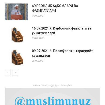
ҚУРБОНЛИК АҲКОМЛАРИ ВА
ФАЗИЛАТЛАРИ
16.07.2021
16.07.2021 й. Қурбонлик фазилати ва
унинг ҳукмлари
15.07.2021
09.07.2021 й. Порахўрлик – тараққиёт
кушандаси
08.07.2021
Бизни телеграмда кузатиб боринг