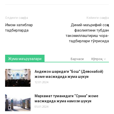
Олдинги саҳифа
Кейинги саҳифа
Имом-хатиблар
Диний-маърифий соҳа
тадбирларда
фаолиятини тубдан
такомиллаштириш чора-
тадбирлари тўғрисида
Жума маърузалари
Барчаси
Кўпроқ
Андижон шаҳридаги “Бош” (Девонабой)
жоме масжидида жума шукуҳи
12.01.2024
Мархамат туманидаги “Сунна” жоме
масжидида жума намози шукуҳи
05.01.2024