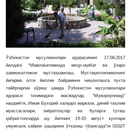
Ўзбекистон мусулмонлари идорасининг 17.08.2017
йилдаги “Мамлакатимизда меҳр-оқибат ва ўзаро
ҳамжихатликни мустаҳкамлаш, Мустақиллигимизнинг
йигирма олти йиллик байрамини нишонлашга пухта
тайёргарлик кўриш ҳамда Ўзбекистон мусулмонлари
идораси тизимидаги масжидлар, “Мувороуннаҳр”
нашриёти, Имом Бухорий халқаро маркази, диний таълим
муассасалари, зиёратгоҳлар ва буларга туташ
қабристонларда шу йилнинг 19-20 август кунлари
умумхалқ хайрия ҳашарини ўтказиш тўғрисида”ги 02/ШТ