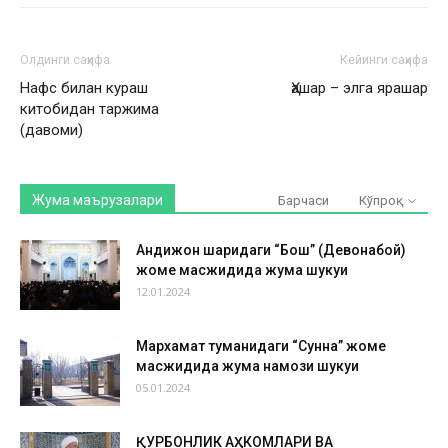
Олдинги саҳифа
Кейинги саҳифа
Нафс билан кураш
Ҳашар – элга ярашар
китобидан таржима
(давоми)
Жума маърузалари
Барчаси
Кўпроқ
Андижон шаҳридаги “Бош” (Девонабой)
жоме масжидида жума шукуҳи
12.01.2024
Мархамат туманидаги “Сунна” жоме
масжидида жума намози шукуҳи
05.01.2024
ҚУРБОНЛИК АҲКОМЛАРИ ВА