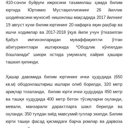
410-сонли буйруғи ижросини таъминлаш ҳамда билим
юртида Юртимиз Мустақиллигининг 26 йиллик
шодиёнасини муносиб нишонлаш мақсадида 2017 йилнинг
19 август куни билим юртининг 20 нафарга яқин раҳбар ва
ишчи ходимлар ва 2017-2018 ўқув йили учун ўтказилган
Қабул имтихонларидан муваффақиятли ўтган
абитуриентлари иштирокида “Ободлик кўнгилдан
бошланади” шиори остида умумхалқ хайрия ҳашари
ташкил қилинди.
Ҳашар давомида билим юртининг ички ҳудудида (650
кв.м) ободонлаштириш ишлари олиб борилди, 320 метр
ариқлар тозаланди, билим юрти ички ҳудудида 450 метр
ва ташқи худудида 400 метр бетон тўсиқларни оҳланди,
мевали, манзарали дарахтларга шакл берилди ва
оҳланди. 350 тупдан зиёд мавсумий гуллар экилди. Билим
юрти ташқи фасад қисмидаги барча ромлар ва дарвоза