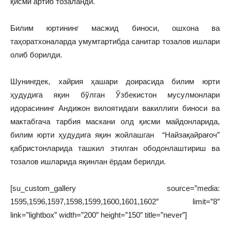
қисми артиб тозаланди.
Билим юртининг масжид биноси, ошхона ва
таҳоратхоналарда умумтартибда санитар тозалов ишлари
олиб борилди.
Шунингдек, хайрия ҳашари доирасида билим юрти
ҳудудига яқин бўлган Ўзбекистон мусулмонлари
идорасининг Андижон вилоятидаги вакиллиги биноси ва
мактабгача тарбия маскани олд қисми майдонларида,
билим юрти ҳудудига яқин жойлашган “Найзақайрағоч”
қабристонларида ташкил этилган ободонлаштириш ва
тозалов ишларида яқинлан ёрдам берилди.
[su_custom_gallery source=”media:
1595,1596,1597,1598,1599,1600,1601,1602″ limit=”8″
link=”lightbox” width=”200″ height=”150″ title=”never”]