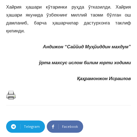
Хайрия ҳашари кўтаринки руҳда ўтказилди. Хайрия
ҳашари якунида ўзбекнинг миллий таоми бўлган ош
дамланиб, барча ҳашарчилар дастурхонга таклиф
қилинди.
Андижон “Саййид Муҳйиддин махдум”
ўрта махсус ислом билим юрти ходими
Қаҳрамонжон Исраилов
Telegram
Facebook