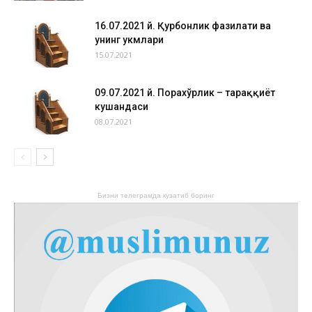
16.07.2021 й. Қурбонлик фазилати ва
унинг ҳукмлари
15.07.2021
09.07.2021 й. Порахўрлик – тараққиёт
кушандаси
08.07.2021
Бизни телеграмда кузатиб боринг