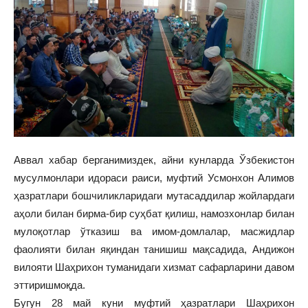
Аввал хабар берганимиздек, айни кунларда Ўзбекистон
мусулмонлари идораси раиси, муфтий Усмонхон Алимов
ҳазратлари бошчиликларидаги мутасаддилар жойлардаги
аҳоли билан бирма-бир суҳбат қилиш, намозхонлар билан
мулоқотлар ўтказиш ва имом-домлалар, масжидлар
фаолияти билан яқиндан танишиш мақсадида, Андижон
вилояти Шаҳрихон туманидаги хизмат сафарларини давом
эттиришмоқда.
Бугун 28 май куни муфтий ҳазратлари Шаҳрихон