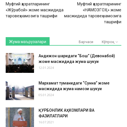
Муфтий ҳазратларининг
Муфтий ҳазратларининг
«Жўрабой» жоме масжидида
«НАМОЗГОҲ» жоме
таровеҳ намозига ташрифи
масжидида таровеҳ намозига
ташрифи
Жума маърузалари
Барчаси
Кўпроқ
Андижон шаҳридаги “Бош” (Девонабой)
жоме масжидида жума шукуҳи
12.01.2024
Мархамат туманидаги “Сунна” жоме
масжидида жума намози шукуҳи
05.01.2024
ҚУРБОНЛИК АҲКОМЛАРИ ВА
ФАЗИЛАТЛАРИ
16.07.2021