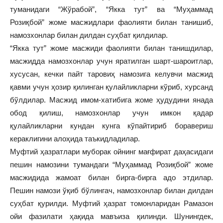
туманидаги “Жўрабой”, “Якка тут” ва “Муҳаммад
Розиқбой” жоме масжидлари фаолияти билан танишиб,
намозхонлар билан дилдан суҳбат қилдилар.
“Якка тут” жоме масжиди фаолияти билан танишдилар,
масжидда намозхонлар учун яратилган шарт-шароитлар,
хусусан, кечки пайт таровиҳ намозига келувчи масжид
қавми учун ҳозир қилинган қулайликларни кўриб, хурсанд
бўлдилар. Масжид имом-хатибига жоме ҳудудини янада
обод қилиш, намозхонлар учун имкон қадар
қулайликларни кундан кунга кўпайтириб боравериш
кераклигини алоҳида таъкидладилар.
Муфтий ҳазратлари муборак ойнинг мағфират даҳасидаги
пешин намозини тумандаги “Муҳаммад Розиқбой” жоме
масжидида жамоат билан бирга-бирга адо этдилар.
Пешин намози ўқиб бўлингач, намозхонлар билан дилдан
суҳбат қурилди. Муфтий ҳазрат томонларидан Рамазон
ойи фазилати ҳақида мавъиза қилинди. Шунингдек,