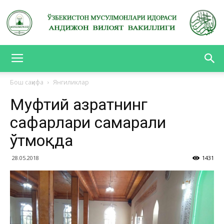
АНДИЖОН
Бош саҳифа
Янгиликлар
Муфтий ҳазратнинг
ВИЛОЯТ
сафарлари самарали
ўтмоқда
ВАКИЛЛИГИ
28.05.2018
1431