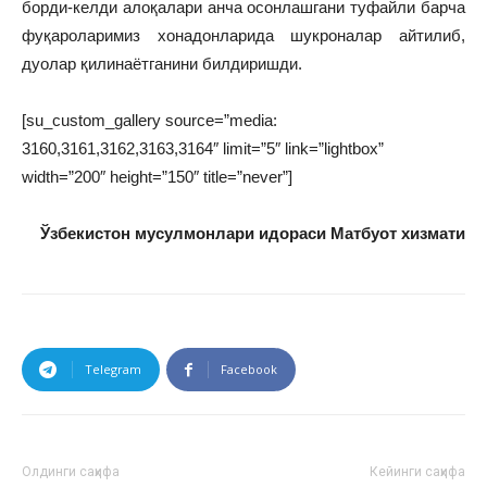
борди-келди алоқалари анча осонлашгани туфайли барча
фуқароларимиз хонадонларида шукроналар айтилиб,
дуолар қилинаётганини билдиришди.
[su_custom_gallery source=”media:
3160,3161,3162,3163,3164″ limit=”5″ link=”lightbox”
width=”200″ height=”150″ title=”never”]
Ўзбекистон мусулмонлари идораси Матбуот хизмати
Telegram
Facebook
Олдинги саҳифа
Кейинги саҳифа