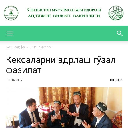
АНДИЖОН
Бош саҳифа
Янгиликлар
Кексаларни қадрлаш гўзал
ВИЛОЯТ
фазилат
30.04.2017
2033
ВАКИЛЛИГИ