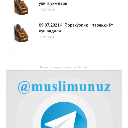
унинг ҳукмлари
15.07.2021
09.07.2021 й. Порахўрлик – тараққиёт
кушандаси
08.07.2021
Бизни телеграмда кузатиб боринг