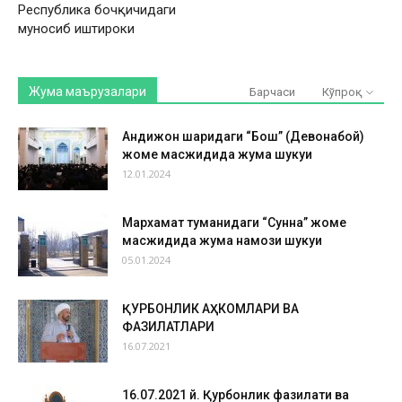
Республика бочқичидаги
муносиб иштироки
Жума маърузалари
Барчаси
Кўпроқ
Андижон шаҳридаги “Бош” (Девонабой)
жоме масжидида жума шукуҳи
12.01.2024
Мархамат туманидаги “Сунна” жоме
масжидида жума намози шукуҳи
05.01.2024
ҚУРБОНЛИК АҲКОМЛАРИ ВА
ФАЗИЛАТЛАРИ
16.07.2021
16.07.2021 й. Қурбонлик фазилати ва