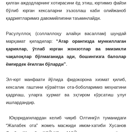
қилган аждодларнинг хотирасини ёд этиш, юртимиз файзи
бўлиб юрган кексаларни эъзозлаш каби олийжаноб
қадриятларимиз давомийлигини таъминлайди.
Расулуллоҳ (соллаллоҳу алайҳи васаллам) шундай
марҳамат қиладилар:
“Агар орангизда мункиллаган
қариялар, ўтлаб юрган жонзотлар ва эмизикли
чақалоқлар бўлмаганида эди, бошингизга балолар
ёмғирдек ёғилган бўларди”
.
Эл-юрт манфаати йўлида фидокорона хизмат қилиб,
кексалик гаштини кўраётган ота-боболаримиз меҳнатини
қадрлаш, уларга ҳурмат ва эҳтиром кўрсатиш улуғ
ишлардандир.
Юқоридагилардан келиб чиқиб Олтинкўл туманидаги
“Жалабек ота” жомеъ масжиди имом-хатиби Хусанов