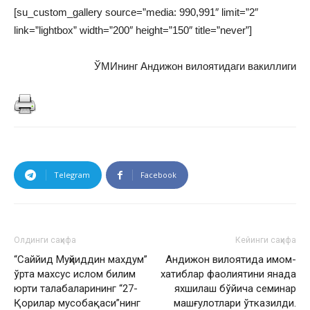
[su_custom_gallery source=”media: 990,991″ limit=”2″
link=”lightbox” width=”200″ height=”150″ title=”never”]
ЎМИнинг Андижон вилоятидаги вакиллиги
Telegram
Facebook
Олдинги саҳифа
Кейинги саҳифа
“Саййид Муҳйиддин махдум”
Андижон вилоятида имом-
ўрта махсус ислом билим
хатиблар фаолиятини янада
юрти талабаларининг “27-
яхшилаш бўйича семинар
Қорилар мусобақаси”нинг
машғулотлари ўтказилди.