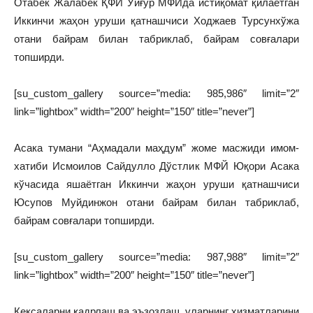
Отабек Жалабек ҚФЙ Уйғур МФЙда истиқомат қилаётган
Иккинчи жаҳон уруши қатнашчиси Ходжаев Турсунхўжа
отани байрам билан табриклаб, байрам совғалари
топширди.
[su_custom_gallery source=”media: 985,986″ limit=”2″
link=”lightbox” width=”200″ height=”150″ title=”never”]
Асака тумани “Аҳмадали маҳдум” жоме масжиди имом-
хатиби Исмоилов Сайдулло Дўстлик МФЙ Юқори Асака
кўчасида яшаётган Иккинчи жаҳон уруши қатнашчиси
Юсупов Муйдинжон отани байрам билан табриклаб,
байрам совғалари топширди.
[su_custom_gallery source=”media: 987,988″ limit=”2″
link=”lightbox” width=”200″ height=”150″ title=”never”]
Кексаларни қадрлаш ва эъзозлаш, уларнинг хизматларини