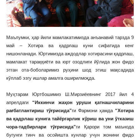
Маълумки, ҳар йили мамлакатимизда анъанавий тарзда 9
май – Хотира ва қадрлаш куни сифатида кенг
нишонланади. Юртимизда аждодлар хотирасини қадрлаш,
мамлакат тараққиёти ва юрт озодлиги йўлида жон фидо
этган ота-боболаримиз руҳини шод этиш мақсадида
кўплаб эзгу ишлар амалга оширилмоқда.
Муҳтарам Юртбошимиз Ш.Мирзиёевнинг 2017 йил 4
апрелдаги
“Иккинчи жаҳон уруши қатнашчиларини
рағбатлантириш тўғрисида”
ги Фармони ҳамда
“Хотира
ва қадрлаш кунига тайёргарлик кўриш ва уни ўтказиш
чора-тадбирлари тўғрисида”
ги Қарори том маънода
бугунги тинч ва осойишта кунлар учун жонини фидо