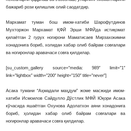
бажариб рози қилишлик олий саодатдир.
Мархамат туман бош имом-хатиби Шарофутдинов
Мухторжон Мархамат ҚФЙ Эрши МФЙда истиқомат
қилаётган 2 гурух ногирони Маматисаев Мирзахокимни
хонадонига бориб, холидан хабар олиб байрам совғалари
ва ногиронлар аравачаси совға қилдилар.
[su_custom_gallery source=”media: 989″ limit=”1″
link=”lightbox” width=”200″ height=”150″ title=”never”]
Асака тумани “Аҳмадали маҳдум” жоме масжиди имом-
хатиби Исмоилов Сайдулло Дўстлик МФЙ Юқори Асака
кўчасида яшаётган Охунова Адолатхон аяни хонадонига
бориб, ҳолидан хабар олиб байрам совғалари ва
ногиронлар аравачаси совға қилдилар.