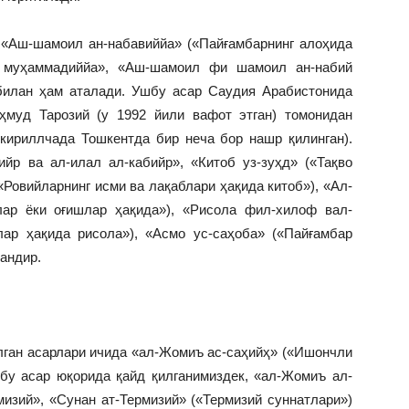
 «Аш-шамоил ан-набавиййа» («Пайғамбарнинг алоҳида
 муҳаммадиййа», «Аш-шамоил фи шамоил ан-набий
билан ҳам аталади. Ушбу асар Саудия Арабистонида
ҳмуд Тарозий (у 1992 йили вафот этган) томонидан
 кириллчада Тошкентда бир неча бор нашр қилинган).
ийр ва ал-илал ал-кабийр», «Китоб уз-зуҳд» («Тақво
(«Ровийларнинг исми ва лақаблари ҳақида китоб»), «Ал-
лар ёки оғишлар ҳақида»), «Рисола фил-хилоф вал-
ар ҳақида рисола»), «Асмо ус-саҳоба» («Пайғамбар
андир.
лган асарлари ичида «ал-Жомиъ ас-саҳийҳ» («Ишончли
шбу асар юқорида қайд қилганимиздек, «ал-Жомиъ ал-
рмизий», «Сунан ат-Термизий» («Термизий суннатлари»)