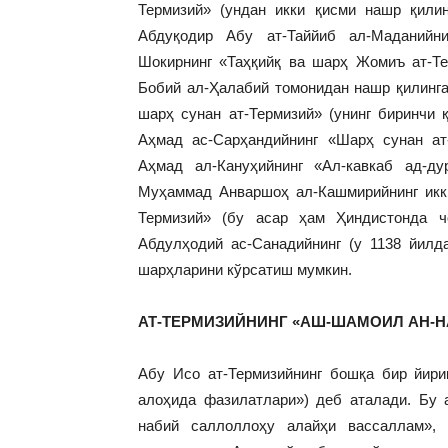
Термизий» (ундан икки қисми нашр қили
Абдуқодир Абу ат-Таййиб ал-Маданийн
Шокирнинг «Таҳқийқ ва шарҳ Жомиъ ат-Те
Бобий ал-Ҳалабий томонидан нашр қилинг
шарҳ сунан ат-Термизий» (унинг биринчи 
Аҳмад ас-Сарҳандийнинг «Шарҳ сунан а
Аҳмад ал-Кануҳийнинг «Ал-кавкаб ад-ду
Муҳаммад Анваршоҳ ал-Кашмирийнинг икк
Термизий» (бу асар ҳам Ҳиндистонда ч
Абдулҳодий ас-Санадийнинг (у 1138 йилд
шарҳларини кўрсатиш мумкин.
АТ-ТЕРМИЗИЙНИНГ «АШ-ШАМОИЛ АН-
Абу Исо ат-Термизийнинг бошқа бир йири
алоҳида фазилатлари») деб аталади. Бу
набий саллоллоҳу алайҳи вассаллам»,