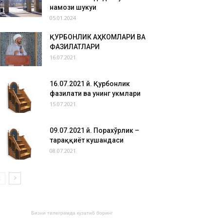
намози шукуҳи
05.01.2024
ҚУРБОНЛИК АҲКОМЛАРИ ВА
ФАЗИЛАТЛАРИ
16.07.2021
16.07.2021 й. Қурбонлик
фазилати ва унинг ҳукмлари
15.07.2021
09.07.2021 й. Порахўрлик –
тараққиёт кушандаси
08.07.2021
Бизни телеграмда кузатиб боринг