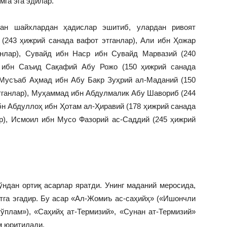
мга эга эдилар.
ан шайхлардан ҳадислар эшитиб, улардан ривоят
(243 ҳижрий санада вафот этганлар), Али ибн Ҳожар
анлар), Сувайд ибн Наср ибн Сувайд Марвазий (240
а ибн Саъид Сақафий Абу Рожо (150 ҳижрий санада
у Мусъаб Аҳмад ибн Абу Бакр Зуҳрий ал-Маданий (150
этганлар), Муҳаммад ибн Абдулмалик Абу Шавориб (244
бн Абдуллоҳ ибн Ҳотам ал-Ҳиравий (178 ҳижрий санада
ар), Исмоил ибн Мусо Фазорий ас-Саддий (245 ҳижрий
ндан ортиқ асарлар яратди. Унинг маданий меросида,
тга эгадир. Бу асар «Ал-Жомиъ ас-саҳийҳ» («Ишончли
ўплам»), «Саҳийҳ ат-Термизий», «Сунан ат-Термизий»
м юритилади.