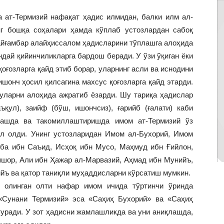
а ат-Термизий нафақат ҳадис илмидан, балки илм ал-
инг бошқа соҳалари ҳамда кўплаб устозлардан сабоқ
айғамбар алайҳиссалом ҳадисларини тўплашга алоҳида
ндай қийинчиликларга бардош беради. У ўзи ўқиган ёки
оғозларга қайд этиб борар, уларнинг асли ва иснодини
ишонч ҳосил қилсагина махсус қоғозларга қайд этарди.
 уларни алоҳида ажратиб ёзарди. Шу тариқа ҳадислар
ъқул), заийф (бўш, ишончсиз), ғарийб (ғалати) каби
ллашда ва такомиллаштиришда имом ат-Термизий ўз
л олди. Унинг устозларидан Имом ал-Бухорий, Имом
ба ибн Саъид, Исҳоқ ибн Мусо, Маҳмуд ибн Ғийлон,
шор, Али ибн Ҳажар ал-Марвазий, Аҳмад ибн Мунийъ,
йъ ва қатор таниқли муҳаддисларни кўрсатиш мумкин.
 олинган олти нафар имом ичида тўртинчи ўринда
 «Сунани Термизий» эса «Саҳиҳ Бухорий» ва «Саҳиҳ
уради. У зот ҳадисни жамлашликда ва уни аниқлашда,