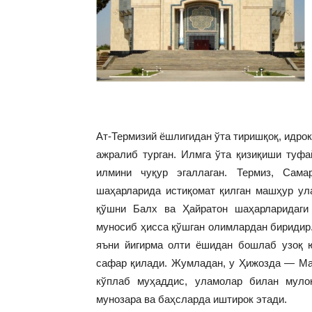
Ат-Термизий ёшлигидан ўта тиришқоқ, идрок
ажралиб турган. Илмга ўта қизиқиши туфа
илмини чуқур эгаллаган. Термиз, Сам
шаҳарларида истиқомат қилган машҳур ула
қўшни Балх ва Ҳайратон шаҳарларидаги
муносиб ҳисса қўшган олимлардан биридир.
яъни йигирма олти ёшидан бошлаб узоқ ю
сафар қилади. Жумладан, у Ҳижозда — Мак
кўплаб муҳаддис, уламолар билан муло
мунозара ва баҳсларда иштирок этади.