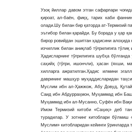
Узоқ йиллар давом этган сафарлари чоғид
қироат, ал-баён, фиқҳ, тарих каби фанн
олади.Шу билан бир қаторда ат-Термизий п
эътибор билан қарайди. Бу борада у ҳар қа
бирор ровийдан эшитган ҳадисини алоҳида қ
изчиллик билан аниқлаб тўғрилигига тўлиқ 
Ҳадисларнинг тўғрилигига шубҳа бўлганда
саҳийҳ (тўғри, ишончли), ҳасан (яхши, ма
хилларга ажратилган.Ҳадис илмини эга
даврининг машҳур муҳаддисларидан таҳси
Муслим ибн ал-Ҳажжож, Абу Довуд, Қутай
Саид ибн Абдурраҳмон, Муҳаммад ибн Баш
Муҳаммад ибн ал-Мусанно, Суфён ибн Вақи
Имом Термизий китоби «Саҳиҳ» деб тан
турадилар. У зотнинг китоблари бўлмиш
Муслим» китобларидан кейинги ўринларда т