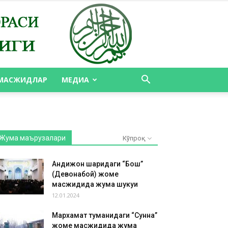
МАСЖИДЛАР
МЕДИА
Жума маърузалари
Кўпроқ
Андижон шаҳридаги “Бош”
(Девонабой) жоме
масжидида жума шукуҳи
12.01.2024
Мархамат туманидаги “Сунна”
жоме масжидида жума