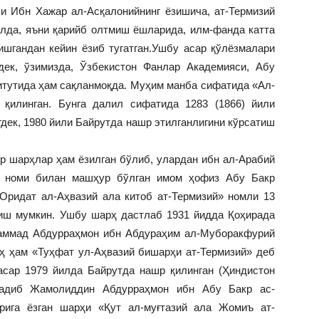
и Ибн Хажар ал-Асқалонийнинг ёзишича, ат-Термизий
илда, яъни қарийб олтмиш ёшларида, илм-фанда катта
ишгандан кейин ёзиб тугатган.Ушбу асар қўлёзмалари
дек, ўзимизда, Ўзбекистон Фанлар Академияси, Абу
тутида ҳам сақланмоқда. Муҳим манба сифатида «Ал-
қилинган. Бунга далил сифатида 1283 (1866) йили
гдек, 1980 йили Байрутда нашр этилганлигини кўрсатиш
ор шарҳлар ҳам ёзилган бўлиб, улардан ибн ал-Арабий
и) номи билан машҳур бўлган имом ҳофиз Абу Бакр
ридат ал-Аҳвазий ала китоб ат-Термизий» номли 13
риш мумкин. Ушбу шарҳ дастлаб 1931 йидда Қоҳирада
аммад Абдурраҳмон ибн Абдураҳим ал-Муборакфурий
ҳ ҳам «Туҳфат ул-Аҳвазий бишарҳи ат-Термизий» деб
асар 1979 йилда Байрутда нашр қилинган (Ҳиндистон
адиб Жамолиддин Абдурраҳмон ибн Абу Бакр ас-
арига ёзган шарҳи «Қут ал-муғтазий ала Жомиъ ат-