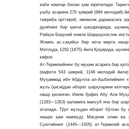
каби номлар билан ҳам юритилади. Тарихч
ушбу асарини 270 ҳижрий (884 мелодий) й
тажриба орттириб, имомлик даражасига эр
дунёнинг бир қанча шаҳарларида, шунинг
Райҳон Беруний номли Шарқшунослик инсти
Жомиъ ас-саҳийҳ» бир неча марта нашр 
Митоҳда, 1292 (1875) йили Қоҳирада, шунин
кифоя.
Ат-Термизийнинг бу муҳим асарига бир қат
(вафоти 543 ҳижрий, 1148 мелодий йил
Муҳаммад ибн Абдулла ал-Ашбилийнинг «О
жузъ (қисм)дан иборат шарҳларини келти
нашр қилинган. Имом Ҳофиз Абу Али Муҳ
(1283—1353) қаламига мансуб яна бир шар
аталади. Тўрт жузъдан иборат бўлган бу 
нашри ҳам мавжуд). Мисрлик олим ва 
Суютийнинг (1445—1505) ат-Термизий ас