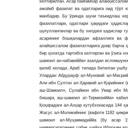
келтирилган. Асар пайғамбар алайҳиссаломн
ажойиб фазилат ва одатларига оид тўрт 
манбадир. Бу ўринда шуни таъкидлаш кер
фазилатлари, одатлари ҳақидаги ҳадисл
шуғулланганлар ва бу хилдаги ҳадислар ту
асарининг бошқалардан афзаллиги ва ф
алайҳиссалом фазилатларига доир барча ҳ
бир ҳолатда тартибга келтирган ва ўзига х
шамоил ан-набавиййа» азалдан исломшунос
қилиб келади. Араб тилида битилган ушбу
Улардан Абдурауф ал-Муновий ал-Мисрий
Али ибн Султон ал-Ҳаравий ал-Қорийнинг 
аш-Шамоил», Сулаймон ибн Умар ибн Ма
бишарҳ аш-шамоил ат-Термизиййа» кабил
Қоҳирадаги ал-Азҳар кутубхонасида 144 ҳ
Жасус ал-Моликийнинг (вафоти 1182 ҳижри
шамоил ал-Муҳаммадиййа (бу асар 1
университетининг собиқ шайхи Иброҳим ал