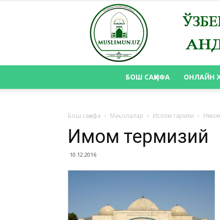
БОШ САҲИФА
ОНЛАЙН 
Бош саҳифа
Мақолалар
Ислом тарихи
Имом
Имом термизий
10.12.2016