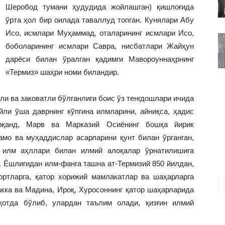
ВАКИЛЛИГИ
Шеробод тумани ҳудудида жойлашган) қишлоғида
ўрта ҳол бир оилада таваллуд топган. Кунялари Абу
Исо, исмлари Муҳаммад, оталарининг исмлари Исо,
боболарининг исмлари Савра, нисбатлари Жайҳун
дарёси билан ўралган қадимги Мавороуннаҳрнинг
«Термиз» шаҳри номи биландир.
ли ва заковатли бўлганлиги боис ўз тенгдошлари ичида
йли ўша даврнинг кўпгина илмларини, айниқса, ҳадис
арқанд, Марв ва Марказий Осиёнинг бошқа йирик
мо ва муҳаддислар асарларини қунт билан ўрганган,
 илм аҳллари билан илмий алоқалар ўрнатилишига
 Ёшлигидан илм-фанга ташна ат-Термизий 850 йилдан,
ртларга, қатор хорижий мамлакатлар ва шаҳарларга
ка ва Мадина, Ироқ, Хуросоннинг қатор шаҳарларида
қотда бўлиб, улардан таълим олади, қизғин илмий