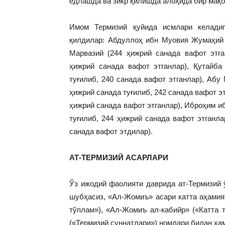
ёдлашда ва зикр қилишда алоҳида бир мақо
Имом Термизий қуйида исмлари келадиг
қилдилар: Абдуллоҳ ибн Муовия Жумаҳий 
Марвазий (244 ҳижрий санада вафот этг
ҳижрий санада вафот этганлар), Қутайб
туғилиб, 240 санада вафот этганлар), Аб
ҳижрий санада туғилиб, 242 санада вафот 
ҳижрий санада вафот этганлар), Иброҳим и
туғилиб, 244 ҳижрий санада вафот этганл
санада вафот этдилар).
АТ-ТЕРМИЗИЙ АСАРЛАРИ
Ўз ижодий фаолияти даврида ат-Термизий ў
шубҳасиз, «Ал-Жомиъ» асари катта аҳамия
тўплам»), «Ал-Жомиъ ал-кабийр» («Катта т
(«Термизий суннатлари») номлари билан ҳа