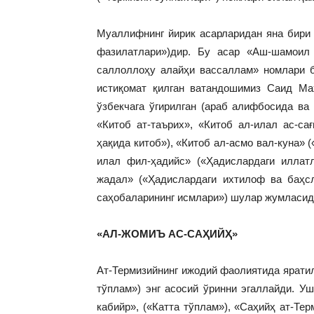
Муаллифнинг йирик асарларидан яна бири
фазилатлари»)дир. Бу асар «Аш-шамоил
саллоллоҳу алайҳи вассаллам» номлари 
истиқомат қилган ватандошимиз Саид Ма
ўзбекчага ўгирилган (араб алифбосида ва
«Китоб ат-таърих», «Китоб ал-илал ас-сағ
ҳақида китоб»), «Китоб ал-асмо вал-куна» 
илал фил-ҳадийс» («Ҳадислардаги иллат
жадал» («Ҳадислардаги ихтилоф ва баҳсл
саҳобаларининг исмлари») шулар жумласид
«АЛ-ЖОМИЪ АС-САҲИЙҲ»
Ат-Термизийнинг ижодий фаолиятида ярати
тўплам») энг асосий ўринни эгаллайди. У
кабийр», («Катта тўплам»), «Саҳийҳ ат-Те