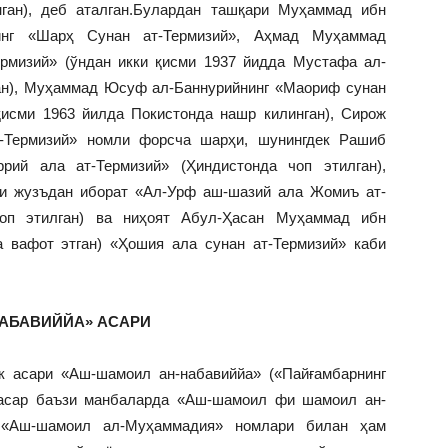
нган), деб аталган.Булардан ташқари Муҳаммад ибн
инг «Шарҳ Сунан ат-Термизий», Аҳмад Муҳаммад
рмизий» (ўндан икки қисми 1937 йидда Мустафа ал-
ан), Муҳаммад Юсуф ал-Баннурийнинг «Маориф сунан
қисми 1963 йилда Покистонда нашр килинган), Сирож
т-Термизий» номли форсча шарҳи, шунингдек Рашиб
ррий ала ат-Термизий» (Ҳиндистонда чоп этилган),
и жузъдан иборат «Ал-Урф аш-шазий ала Жомиъ ат-
оп этилган) ва ниҳоят Абул-Ҳасан Муҳаммад ибн
а вафот этган) «Ҳошия ала сунан ат-Термизий» каби
НАБАВИЙЙА» АСАРИ
к асари «Аш-шамоил ан-набавиййа» («Пайғамбарнинг
 асар баъзи манбаларда «Аш-шамоил фи шамоил ан-
 «Аш-шамоил ал-Муҳаммадия» номлари билан ҳам