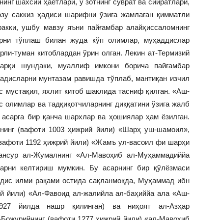
инг шахсий ҳаётлари, у зотнинг суврат ва сийратлари,
юзу саккиз ҳадиси шарифни ўзига жамлаган қимматли
акки, ушбу мавзу яъни пайғамбар алайҳиссаломнинг
арни тўплаш билан жуда кўп олимлар, муҳаддислар
рли-туман китоблардан ўрин олган. Лекин ат-Термизий
арқи шундаки, муаллиф имкони борича пайғамбар
адисларни мунтазам равишда тўплаб, мантиқан изчил
ос мустақил, яхлит китоб шаклида тасниф қилган. «Аш-
 олимлар ва тадқиқотчиларнинг диққатини ўзига жалб
 асарга бир қанча шархлар ва ҳошиялар ҳам ёзилган.
нинг (вафоти 1003 ҳижрий йили) «Шарҳ уш-шамоил»,
(вафоти 1192 ҳижрий йили) «Жамъ ул-васоил фи шарҳи
нсур ал-Жумалнинг «Ал-Мавоҳиб ал-Муҳаммадиййа
арни келтириш мумкин. Бу асарнинг бир қўлёзмаси
адис илми рақами остида сақланмоқда, Муҳаммад ибн
й йили) «Ал-Фавоид ал-жалийла ал-баҳиййа ала «Аш-
927 йилда нашр қилинган) ва ниҳоят ал-Азҳар
-Божурийнинг (вафоти 1277 ҳижрий йили) «ал-Мавоҳиб